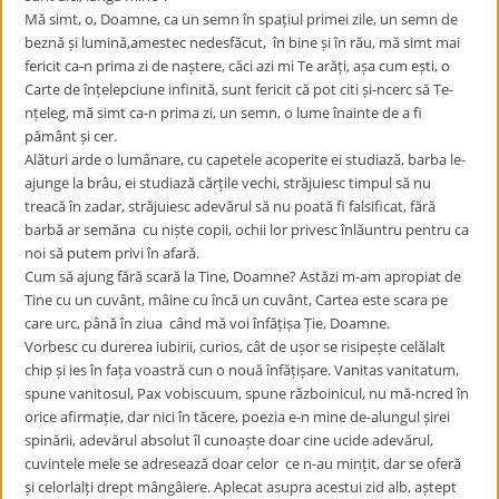
Mă simt, o, Doamne, ca un semn în spațiul primei zile, un semn de
beznă și lumină,amestec nedesfăcut, în bine și în rău, mă simt mai
fericit ca-n prima zi de naștere, căci azi mi Te arăți, așa cum ești, o
Carte de înțelepciune infinită, sunt fericit că pot citi și-ncerc să Te-
nțeleg, mă simt ca-n prima zi, un semn, o lume înainte de a fi
pământ și cer.
Alături arde o lumânare, cu capetele acoperite ei studiază, barba le-
ajunge la brâu, ei studiază cărțile vechi, străjuiesc timpul să nu
treacă în zadar, străjuiesc adevărul să nu poată fi falsificat, fără
barbă ar semăna cu niște copii, ochii lor privesc înlăuntru pentru ca
noi să putem privi în afară.
Cum să ajung fără scară la Tine, Doamne? Astăzi m-am apropiat de
Tine cu un cuvânt, mâine cu încă un cuvânt, Cartea este scara pe
care urc, până în ziua când mă voi înfățișa Ție, Doamne.
Vorbesc cu durerea iubirii, curios, cât de ușor se risipește celălalt
chip și ies în fața voastră cun o nouă înfățișare. Vanitas vanitatum,
spune vanitosul, Pax vobiscuum, spune războinicul, nu mă-ncred în
orice afirmație, dar nici în tăcere, poezia e-n mine de-alungul șirei
spinării, adevărul absolut îl cunoaște doar cine ucide adevărul,
cuvintele mele se adresează doar celor ce n-au mințit, dar se oferă
și celorlalți drept mângâiere. Aplecat asupra acestui zid alb, aștept