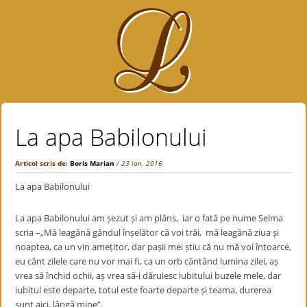
La apa Babilonului
Articol scris de:
Boris Marian
/ 23 ian. 2016
La apa Babilonului
La apa Babilonului am șezut și am plâns, iar o fată pe nume Selma
scria –„Mă leagănă gândul înșelător că voi trăi, mă leagănă ziua și
noaptea, ca un vin amețitor, dar pașii mei știu că nu mă voi întoarce,
eu cânt zilele care nu vor mai fi, ca un orb cântând lumina zilei, aș
vrea să închid ochii, aș vrea să-i dăruiesc iubitului buzele mele, dar
iubitul este departe, totul este foarte departe și teama, durerea
sunt aici, lângă mine”.