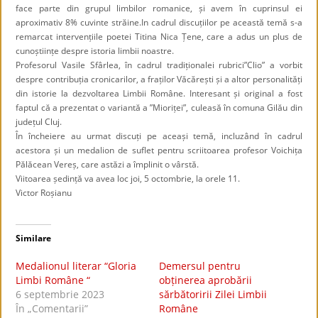
face parte din grupul limbilor romanice, și avem în cuprinsul ei
aproximativ 8% cuvinte străine.In cadrul discuțiilor pe această temă s-a
remarcat intervențiile poetei Titina Nica Țene, care a adus un plus de
cunoștiințe despre istoria limbii noastre.
Profesorul Vasile Sfârlea, în cadrul tradiționalei rubrici”Clio” a vorbit
despre contribuția cronicarilor, a fraților Văcărești și a altor personalități
din istorie la dezvoltarea Limbii Române. Interesant și original a fost
faptul că a prezentat o variantă a ”Mioriței”, culeasă în comuna Gilău din
județul Cluj.
În încheiere au urmat discuți pe aceași temă, incluzând în cadrul
acestora și un medalion de suflet pentru scriitoarea profesor Voichița
Pălăcean Vereș, care astăzi a împlinit o vârstă.
Viitoarea ședință va avea loc joi, 5 octombrie, la orele 11.
Victor Roșianu
Similare
Medalionul literar “Gloria
Demersul pentru
Limbi Române “
obținerea aprobării
6 septembrie 2023
sărbătoririi Zilei Limbii
În „Comentarii”
Române