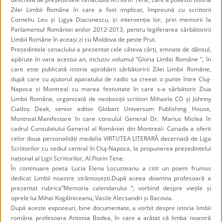
Zilei Limbii Române în care a fost implicat, împreună cu scriitorii
Corneliu Leu și Ligya Diaconescu, și intervenția lor, prin memorii la
Parlamentul României anilor 2012-2013, pentru legiferarea sărbătoririi
Limbii Române în aceași zi cu Moldova de peste Prut.
Președintele cenaclului a prezentat cele câteva cărți, emnate de dânsul,
apărute în vara acestui an, inclusiv volumul ”Gloria Limbii Române ”, în
care este publicată istoria aprobării sărbătoririi Zilei Limbii Române,
după care cu ajutorul aparatului de radio sa creeat o punte între Cluj-
Napoca și Montreal cu marea festivitate în care s-a sărbătorit Ziua
Limbii Române, organizată de neobosiții scriitori Mihaela CD și Johnny
Ciatloș Deak, senior editor Globart Universum Publishing House,
Montreal.Manifestare în care consulul General Dr. Marius Miclea în
cadrul Consulatului General al României din Montreal- Canada a oferit
celor doua personalități medalia VIRTUTEA LITERARĂ decernată de Liga
Scriitorilor cu sediul central în Cluj-Napoca, la propunerea președintelui
național al Ligii Scriitorilor, Al.Florin Țene.
În continuare poeta Lucia Elena Locusteanu a citit un poem frumos
dedicat Limbii noastre strămoșești.După aceea doamna profesoară a
prezentat rubrica”Memoria calendarului ”, vorbind despre viețile și
oprele lui Mihai Kogălniceanu, Vasile Alecsandri și Bacovia.
După aceste expozeuri, bine documentate, a vorbit despre istoria limbii
române profesoara Antonia Bodea, în care a arătat că limba noastră