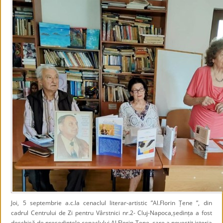
Joi, 5 septembrie a.c.la cenaclul literar-artistic ”Al.Florin Țene ”, din
cadrul Centrului de Zi pentru Vârstnici nr.2- Cluj-Napoca,ședința a fost
deschisă de președintele cenaclului Al.Florin Țene, care a povestit istoria