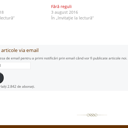
Fără reguli
18
3 august 2016
 lectură”
În „lnvitaţie la lectură”
articole via email
esa de email pentru a primi notificări prin email când vor fi publicate articole noi.
rlalți 2.842 de abonați.