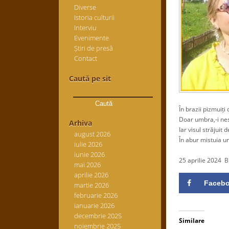
Diverse
Istoria culturii
Interviu
Evenimente
Știri de presă
Contact
Caută pe sit
Caută
după:
În brazii pizmuiți 
Doar umbra,-i nes
Arhiva
Iar visul străjuit d
august 2026
În abur mistuia un 
iulie 2026
.
iunie 2026
25 aprilie 2024 B
mai 2026
aprilie 2026
Faceb
martie 2026
februarie 2026
ianuarie 2026
decembrie 2025
Similare
noiembrie 2025