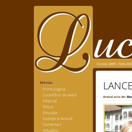
Fondat 2009 • ISSN 206
LANCE
Meniu
Prima pagină
Luceafărul de seară
Articol scris de:
Mar
Editorial
Debut
Educaţie
Invitaţie la lectură
Comentarii
Atitudinii