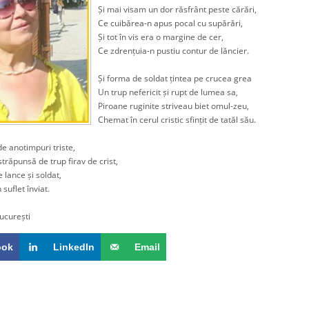
Și mai visam un dor răsfrânt peste cărări,
Ce cuibărea-n apus pocal cu supărări,
Și tot în vis era o margine de cer,
Ce zdrențuia-n pustiu contur de lăncier.
.
Și forma de soldat țintea pe crucea grea
Un trup nefericit și rupt de lumea sa,
Piroane ruginite striveau biet omul-zeu,
Chemat în cerul cristic sfințit de tatăl său.
.
de anotimpuri triste,
trăpunsă de trup firav de crist,
e lance și soldat,
suflet înviat.
ucurești
ook
LinkedIn
Email