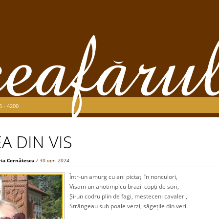
5 - 4200
A DIN VIS
ia Cernătescu
/ 30 apr. 2024
Într-un amurg cu ani pictați în nonculori,
Visam un anotimp cu brazii copți de sori,
Și-un codru plin de fagi, mesteceni cavaleri,
Strângeau sub poale verzi, săgețile din veri.
.