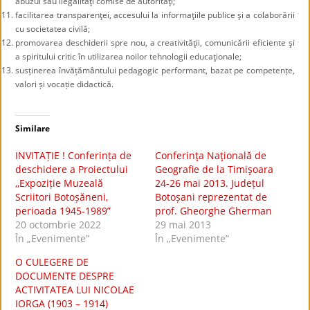
abuzul sau ilegalităţi comise de autorităţi;
facilitarea transparenţei, accesului la informaţiile publice şi a colaborării
cu societatea civilă;
promovarea deschiderii spre nou, a creativităţii, comunicării eficiente şi
a spiritului critic în utilizarea noilor tehnologii educaţionale;
susținerea învățământului pedagogic performant, bazat pe competențe,
valori și vocație didactică.
Similare
INVITAȚIE ! Conferința de
Conferinţa Naţională de
deschidere a Proiectului
Geografie de la Timişoara
,,Expoziție Muzeală
24-26 mai 2013. Județul
Scriitori Botoșăneni,
Botoșani reprezentat de
perioada 1945-1989”
prof. Gheorghe Gherman
20 octombrie 2022
29 mai 2013
În „Evenimente”
În „Evenimente”
O CULEGERE DE
DOCUMENTE DESPRE
ACTIVITATEA LUI NICOLAE
IORGA (1903 – 1914)