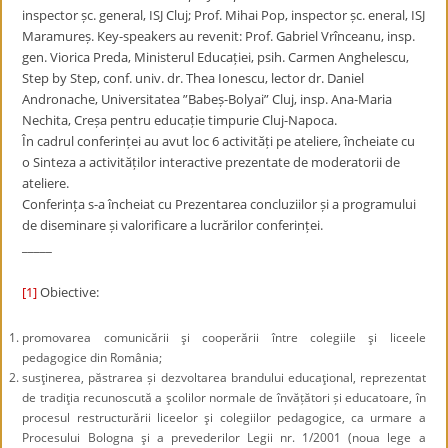
inspector șc. general, ISJ Cluj; Prof. Mihai Pop, inspector șc. eneral, ISJ
Maramureș. Key-speakers au revenit: Prof. Gabriel Vrînceanu, insp.
gen. Viorica Preda, Ministerul Educației, psih. Carmen Anghelescu,
Step by Step, conf. univ. dr. Thea Ionescu, lector dr. Daniel
Andronache, Universitatea ”Babeș-Bolyai” Cluj, insp. Ana-Maria
Nechita, Creșa pentru educație timpurie Cluj-Napoca.
În cadrul conferinței au avut loc 6 activități pe ateliere, încheiate cu
o Sinteza a activităților interactive prezentate de moderatorii de
ateliere.
Conferința s-a încheiat cu Prezentarea concluziilor și a programului
de diseminare și valorificare a lucrărilor conferinței.
_____
[1]
Obiective:
promovarea comunicării şi cooperării între colegiile şi liceele
pedagogice din România;
susţinerea, păstrarea și dezvoltarea brandului educaţional, reprezentat
de tradiţia recunoscută a şcolilor normale de învățători și educatoare, în
procesul restructurării liceelor şi colegiilor pedagogice, ca urmare a
Procesului Bologna şi a prevederilor Legii nr. 1/2001 (noua lege a