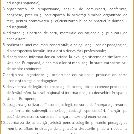
educaţiei naţionale);
organizarea de simpozioane, sesiuni de comunicări, conferinţe,
congrese, precum şi participarea la activităţi similare organizate de
terţi, pentru promovarea şi eficientizarea bunelor practici în domeniul
educaţional;
editarea şi tipărirea de cărţi, materiale educaţionale şi publicaţii de
specialitate;
realizarea unei mai mari conectivităţi a colegiilor şi liceelor pedagogice,
din perspectiva formării iniţiale și a dezvoltării profesionale;
diseminarea informaţiilor cu privire la evoluţia sistemelor similare din
Uniunea Europeană, a schimburilor şi mobilităţii în state europene sau
de pe alte continente;
sprijinirea iniţiativelor şi proiectelor educaționale propuse de către
liceele şi colegiile pedagogice;
dezvoltarea de legături cu asociaţii de acelaşi tip sau conexe procesului
de învăţământ, la nivel naţional și internațional, cu deosebire în spațiul
Uniunii Europene;
atragerea şi utilizarea, în condiţiile legii, de surse de finanţare şi resurse
sub forma de subvenţii, contribuţii, cotizaţii, sponsorizări, finanţări pe
bază de proiecte cu surse de finanţare interne şi externe etc.;
acordarea de asistenţă juridică pentru colegiile și liceele pedagogice
membre, aflate în situaţia de a-şi apăra drepturile și de a riposta la