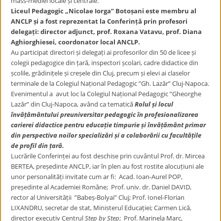
mass-mediei locale și centrale.
Liceul Pedagogic „Nicolae Iorga” Botoșani este membru al
ANCLP și a fost reprezentat la Conferință prin profesori
delegați: director adjunct, prof. Roxana Vatavu, prof. Diana
Aghiorghiesei, coordonator local ANCLP.
Au participat directori și delegați ai profesorilor din 50 de licee și
colegii pedagogice din țară, inspectori școlari, cadre didactice din
școlile, grădinițele și creșele din Cluj, precum și elevi ai claselor
terminale de la Colegiul Național Pedagogic ”Gh. Lazăr” Cluj-Napoca.
Evenimentul a avut loc la Colegiul Național Pedagogic ”Gheorghe
Lazăr” din Cluj-Napoca, având ca tematică
Rolul și locul
învățământului preuniversitar pedagogic în profesionalizarea
carierei didactice pentru educație timpurie și învățământ primar
din perspectiva noilor specializări și a colaborării cu facultățile
de profil din țară.
Lucrările Conferinței au fost deschise prin cuvântul Prof. dr. Mircea
BERTEA, președinte ANCLP, iar în plen au fost rostite alocuțiuni ale
unor personalități invitate cum ar fi: Acad. Ioan-Aurel POP,
președinte al Academiei Române; Prof. univ. dr. Daniel DAVID,
rector al Universității ”Babeș-Bolyai” Cluj; Prof. Ionel-Florian
LIXANDRU, secretar de stat, Ministerul Educației; Carmen Lică,
director executiv Centrul
Step by Step
; Prof. Marinela Marc,