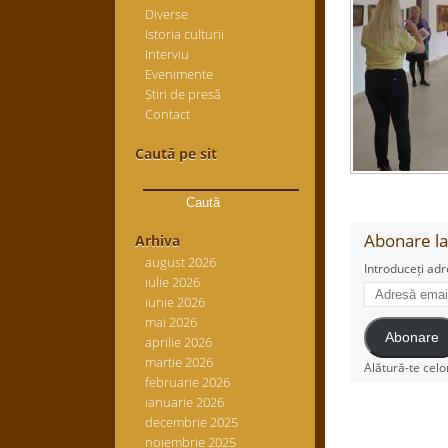
Diverse
Istoria culturii
Interviu
Evenimente
Știri de presă
Contact
Caută pe sit
Caută
după:
Abonare la 
Arhiva
august 2026
Introduceți adr
iulie 2026
Adresă
iunie 2026
email
mai 2026
Abonare
aprilie 2026
martie 2026
Alătură-te celo
februarie 2026
ianuarie 2026
decembrie 2025
noiembrie 2025