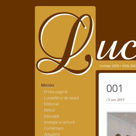
Fondat 2009 • ISSN 206
001
Meniu
Prima pagină
Luceafărul de seară
/ 5 oct. 2017
Editorial
Debut
Educaţie
Invitaţie la lectură
Comentarii
Atitudinii