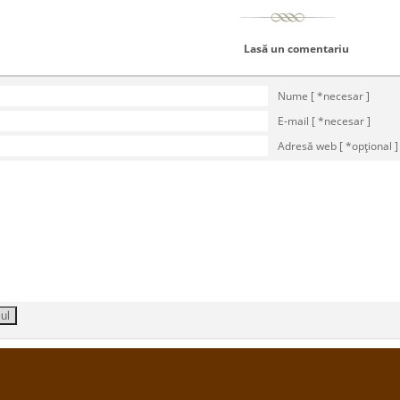
Lasă un comentariu
Nume [ *necesar ]
E-mail [ *necesar ]
Adresă web [ *opţional ]