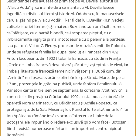
Secundar de Fete avusese ca prim soţ pe Al. Davilla, autorul lui
„Vlaicu Vodă” şi că înainte de a se mărita cu Al. Davilla fusese
logodită cu distinsul literat şi istoric Al. Odobescu, în manuscrisele
căruia, găsind pe „Vlaicu Vodă”, i l-ar fi dat lui ,,Davilla” (n.n. vedeţi,
culisele istoriei literare!). Şi, mai era Buzoianu „un om înalt, frumos
ca înfăţişare, cu o barbă blondă, ce-i acoperea pieptul, cu o
îmbrăcăminte îngrijită şi mai întotdeauna cu o pelerină la pardesiu
sau palton”; Victor C. Fleury, profesor de muzică, venit din Polonia,
unde se refugiase familia lui după Revoluţia Franceză din 1789;
Ariton Iacobeanu, din 1902 titular la franceză, cu studii în Franţa
,,Orele de limba franceză deveniseră plăcute şi aşteptate de elevi, iar
limba şi literatura franceză temeinic învăţate” ş.a. După cum, din
„Amintiri” nu lipsesc evocările plimbărilor pe Strada Mare, de pe la
17 ani, prezenţele în grădina publică, unde fanfara Batalionului 8
Vânători cânta în trei seri pe săptămână, la cofetăria „Voitinovici”, la
concertele din preajma Crăciunului 1902, cu „faimoasa subretă de
operetă Nora Marinescu”, cu Bărcănescu şi Achile Popescu, ca
protagonişti, de la Sala Meseriaşilor. Punctul forte al „Amintirilor” lui
Ion Apăteanu rămâne însă evocarea întrecerilor hipice de la
Botoşani, ele impunând o redare exclusivă (şi o vom face), Botoşanii
fiind – există numeroase mărturii – un important centru hipic al
României.