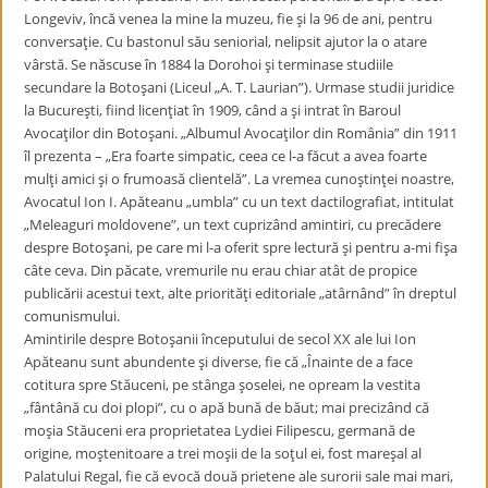
Longeviv, încă venea la mine la muzeu, fie şi la 96 de ani, pentru
conversaţie. Cu bastonul său seniorial, nelipsit ajutor la o atare
vârstă. Se născuse în 1884 la Dorohoi şi terminase studiile
secundare la Botoşani (Liceul „A. T. Laurian”). Urmase studii juridice
la Bucureşti, fiind licenţiat în 1909, când a şi intrat în Baroul
Avocaţilor din Botoşani. „Albumul Avocaţilor din România” din 1911
îl prezenta – „Era foarte simpatic, ceea ce l-a făcut a avea foarte
mulţi amici şi o frumoasă clientelă”. La vremea cunoştinţei noastre,
Avocatul Ion I. Apăteanu „umbla” cu un text dactilografiat, intitulat
„Meleaguri moldovene”, un text cuprizând amintiri, cu precădere
despre Botoşani, pe care mi l-a oferit spre lectură şi pentru a-mi fişa
câte ceva. Din păcate, vremurile nu erau chiar atât de propice
publicării acestui text, alte priorităţi editoriale „atârnând” în dreptul
comunismului.
Amintirile despre Botoşanii începutului de secol XX ale lui Ion
Apăteanu sunt abundente şi diverse, fie că „Înainte de a face
cotitura spre Stăuceni, pe stânga şoselei, ne opream la vestita
„fântână cu doi plopi”, cu o apă bună de băut; mai precizând că
moşia Stăuceni era proprietatea Lydiei Filipescu, germană de
origine, moştenitoare a trei moşii de la soţul ei, fost mareşal al
Palatului Regal, fie că evocă două prietene ale surorii sale mai mari,