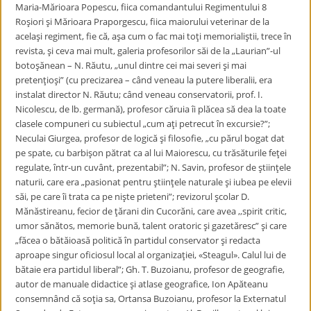
Maria-Mărioara Popescu, fiica comandantului Regimentului 8
Roşiori şi Mărioara Praporgescu, fiica maiorului veterinar de la
acelaşi regiment, fie că, aşa cum o fac mai toţi memorialiştii, trece în
revista, şi ceva mai mult, galeria profesorilor săi de la „Laurian”-ul
botoşănean – N. Răutu, „unul dintre cei mai severi şi mai
pretenţioşi” (cu precizarea – când veneau la putere liberalii, era
instalat director N. Răutu; când veneau conservatorii, prof. I.
Nicolescu, de lb. germană), profesor căruia îi plăcea să dea la toate
clasele compuneri cu subiectul „cum aţi petrecut în excursie?”;
Neculai Giurgea, profesor de logică şi filosofie, „cu părul bogat dat
pe spate, cu barbişon pătrat ca al lui Maiorescu, cu trăsăturile feţei
regulate, într-un cuvânt, prezentabil”; N. Savin, profesor de ştiinţele
naturii, care era „pasionat pentru ştiinţele naturale şi iubea pe elevii
săi, pe care îi trata ca pe nişte prieteni”; revizorul şcolar D.
Mănăstireanu, fecior de ţărani din Cucorăni, care avea ,,spirit critic,
umor sănătos, memorie bună, talent oratoric şi gazetăresc” şi care
„făcea o bătăioasă politică în partidul conservator şi redacta
aproape singur oficiosul local al organizaţiei, «Steagul». Calul lui de
bătaie era partidul liberal”; Gh. T. Buzoianu, profesor de geografie,
autor de manuale didactice şi atlase geografice, Ion Apăteanu
consemnând că soţia sa, Ortansa Buzoianu, profesor la Externatul