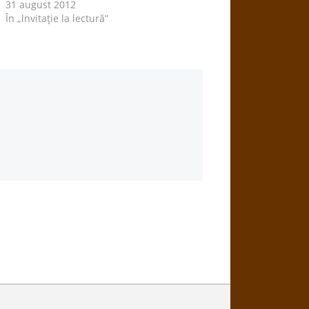
31 august 2012
În „lnvitaţie la lectură”