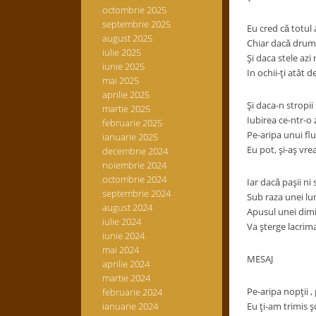
octombrie 2025
septembrie 2025
Eu cred cǎ totul
august 2025
Chiar dacǎ drumu
iulie 2025
Şi daca stele azi
iunie 2025
In ochii-ţi atât d
mai 2025
aprilie 2025
Şi daca-n stropii 
martie 2025
Iubirea ce-ntr-o z
februarie 2025
Pe-aripa unui flu
ianuarie 2025
Eu pot, şi-aş vre
decembrie 2024
noiembrie 2024
octombrie 2024
Iar dacǎ paşii ni 
septembrie 2024
Sub raza unei lun
august 2024
Apusul unei dimi
iulie 2024
Va şterge lacrima
iunie 2024
mai 2024
MESAJ
aprilie 2024
martie 2024
Pe-aripa nopţii , 
februarie 2024
ianuarie 2024
Eu ţi-am trimis 