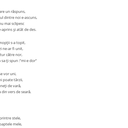
 are un rǎspuns,
l dintre noi e-ascuns,
 nu mai sclipesc
e-aprins şi atât de des.
nopţii s-a topit,
i ne-ar fi unit,
tur cǎtre nor,
a sa-ţi spun :”mi-e dor”
se vor uni,
i poate târzii,
neţi de varǎ,
 din vers de searǎ.
printre stele,
şoaptele mele,