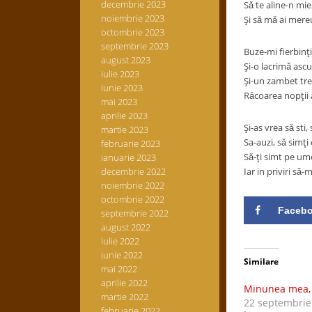
decembrie 2023
Sǎ te aline-n mi
noiembrie 2023
Şi sǎ mǎ ai mere
octombrie 2023
septembrie 2023
Buze-mi fierbinţ
august 2023
Şi-o lacrimǎ asc
iulie 2023
Şi-un zambet tre
iunie 2023
Rǎcoarea nopţii 
mai 2023
aprilie 2023
Şi-as vrea sǎ sti,
martie 2023
Sa-auzi, sǎ simţi
februarie 2023
Sǎ-ţi simt pe um
ianuarie 2023
decembrie 2022
Iar in priviri sǎ
noiembrie 2022
octombrie 2022
Faceb
septembrie 2022
august 2022
iulie 2022
iunie 2022
Similare
mai 2022
aprilie 2022
Minunea mea, 
martie 2022
22 septembrie
februarie 2022