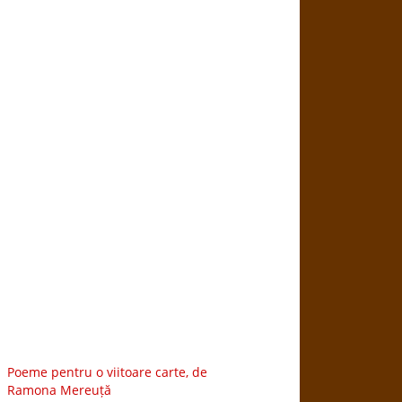
Poeme pentru o viitoare carte, de
Ramona Mereuță