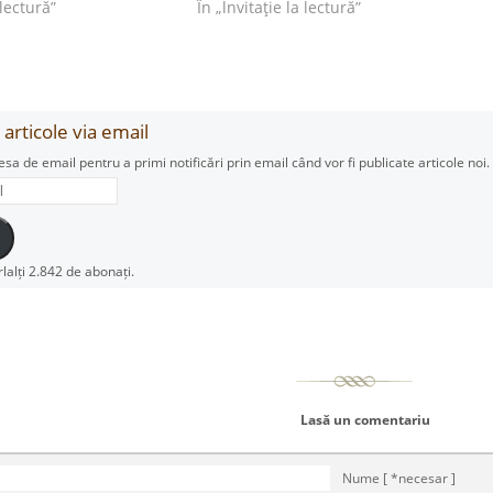
 lectură”
În „lnvitaţie la lectură”
articole via email
esa de email pentru a primi notificări prin email când vor fi publicate articole noi.
rlalți 2.842 de abonați.
Lasă un comentariu
Nume [ *necesar ]