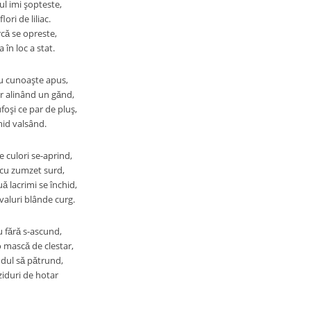
l imi şopteste,
ori de liliac.
rcǎ se opreste,
 în loc a stat.
nu cunoaşte apus,
r alinând un gǎnd,
ufoşi ce par de pluş,
imid valsând.
 culori se-aprind,
i cu zumzet surd,
uǎ lacrimi se închid,
n valuri blânde curg.
u fǎrǎ s-ascund,
o mascǎ de clestar,
dul sǎ pǎtrund,
ziduri de hotar