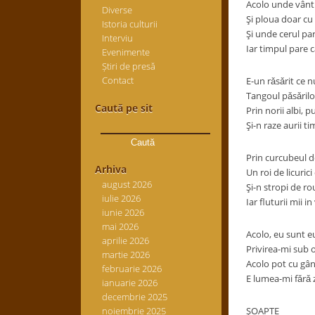
Acolo unde vântu
Diverse
Şi ploua doar cu fl
Istoria culturii
Şi unde cerul pa
Interviu
Iar timpul pare ca
Evenimente
Știri de presă
Contact
E-un rǎsǎrit ce 
Tangoul pǎsǎrilo
Caută pe sit
Prin norii albi, p
Caută
Şi-n raze aurii t
după:
Prin curcubeul de
Arhiva
Un roi de licuric
august 2026
Şi-n stropi de ro
iulie 2026
Iar fluturii mii i
iunie 2026
mai 2026
Acolo, eu sunt e
aprilie 2026
Privirea-mi sub 
martie 2026
Acolo pot cu gân
februarie 2026
E lumea-mi fǎrǎ 
ianuarie 2026
decembrie 2025
noiembrie 2025
ŞOAPTE