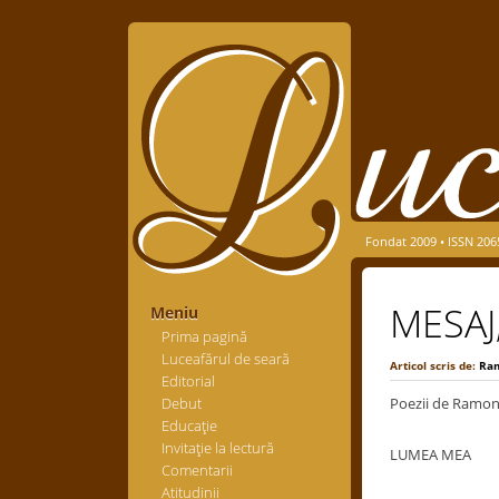
Fondat 2009 • ISSN 206
MESAJ
Meniu
Prima pagină
Luceafărul de seară
Articol scris de:
Ra
Editorial
Debut
Poezii de Ramo
Educaţie
Invitaţie la lectură
LUMEA MEA
Comentarii
Atitudinii