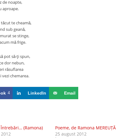
ez de noapte,
u aproape.
i tǎcut te cheamǎ,
und sub geanǎ,
murat se stinge,
acum mǎ frige.
 sǎ pot sǎ-ţi spun,
 ce dor nebun,
eri rǎsuflarea
-mi vezi chemarea.
ook
4
LinkedIn
Email
Întrebări… (Ramona)
Poeme, de Ramona MEREUȚĂ
 2012
25 august 2012