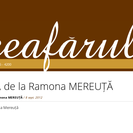
5 - 4200
, de la Ramona MEREUȚĂ
mona MEREUȚĂ
/ 8 sept. 2012
na Mereuță