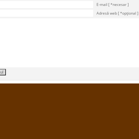
E-mail [ *necesar ]
Adresă web [ *opţional ]