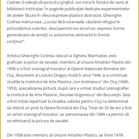
Codrea: O selecţie de pictură şi grafică
, vor intra în fondul de carte al
bibliotecii instituţiei. În paginile publicaţiei dedicate experimentelor
de atelier făcute în sfera expresiei plastice abstracte, Gheorghe
Codrea mărturisea: „Lucrez fără osteneală, căutând refugiul în
picturalismul culorilor, descoperind noi structuri, expresii, forme
generatoare de emoţii cu autonomie abstractă în formă-
conţinut”.
Artistul Gheorghe Codrea, născut la Sighetu Marmației, este
grafician și pictor de șevalet, membru al Uniunii Artiștilor Plastici din
1958 și a fost scenograf inovator al Operei Naționale Române din
Cluj. Absolvent al Liceului Dragoș Vodă în anul 1948, și-a continuat
studiile la Institutul de Arte Plastice „Ion Andreescu” din Cluj (1949–
1953), specializarea pictură, după care a urmat studiul scenografiei
la Institutul de Arte Plastice „Nicolae Grigorescu” din Bucureşti. Deși
a fost inițial repartizat la Oradea, iubirea pentru Cluj l-a determinat
să obțină un post la Opera Română din Cluj. Timp de 33 de ani a fost
un artist scenograf inovator, iar pensionarea din 1989 i-a permis să
se reîntoarcă la pictura de șevalet.
Din 1958 este membru al Uniunii Artiștilor Plastici, iar între 1978-