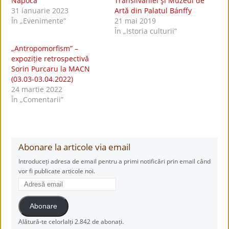
Napoca
Transilvaniei şi Muzeul de
31 ianuarie 2023
Artă din Palatul Bánffy
În „Evenimente”
21 mai 2019
În „Istoria culturii”
„Antropomorfism” –
expoziție retrospectivă
Sorin Purcaru la MACN
(03.03-03.04.2022)
24 martie 2022
În „Comentarii”
Abonare la articole via email
Introduceți adresa de email pentru a primi notificări prin email când
vor fi publicate articole noi.
Adresă
email
Abonare
Alătură-te celorlalți 2.842 de abonați.