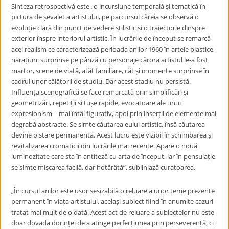
Sinteza retrospectivă este „o incursiune temporală și tematică în
pictura de șevalet a artistului, pe parcursul căreia se observă o
evoluție clară din punct de vedere stilistic și o traiectorie dinspre
exterior înspre interiorul artistic. În lucrările de început se remarcă
acel realism ce caracterizează perioada anilor 1960 în artele plastice,
narațiuni surprinse pe pânză cu personaje cărora artistul le-a fost
martor, scene de viață, atât familiare, cât și momente surprinse în
cadrul unor călătorii de studiu. Dar acest stadiu nu persistă.
Influența scenografică se face remarcată prin simplificări și
geometrizări, repetiții și tușe rapide, evocatoare ale unui
expresionism – mai întâi figurativ, apoi prin inserții de elemente mai
degrabă abstracte. Se simte căutarea eului artistic, însă căutarea
devine o stare permanentă. Acest lucru este vizibil în schimbarea și
revitalizarea cromaticii din lucrările mai recente. Apare o nouă
luminozitate care sta în antiteză cu arta de început, iar în pensulație
se simte mișcarea facilă, dar hotărâtă”, subliniază curatoarea.
„În cursul anilor este ușor sesizabilă o reluare a unor teme prezente
permanent în viața artistului, același subiect fiind în anumite cazuri
tratat mai mult de o dată. Acest act de reluare a subiectelor nu este
doar dovada dorinței de a atinge perfecțiunea prin perseverență, ci