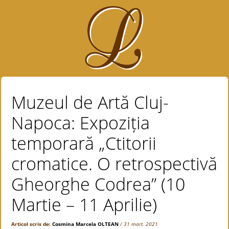
Muzeul de Artă Cluj-
Napoca: Expoziția
temporară „Ctitorii
cromatice. O retrospectivă
Gheorghe Codrea” (10
Martie – 11 Aprilie)
Articol scris de:
Cosmina Marcela OLTEAN
/ 31 mart. 2021