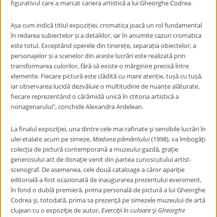
figurativul care a marcat cariera artistică a lui Gheorghe Codrea.
Așa cum indică titlul expoziției, cromatica joacă un rol fundamental
în redarea subiectelor și a detaliilor, iar în anumite cazuri cromatica
este totul. Exceptând operele din tinerețe, separația obiectelor, a
personajelor și a scenelor din aceste lucrări este realizată prin
transformarea culorilor, fără să existe o mărginire precisă între
elemente. Fiecare pictură este clădită cu mare atenție, tușă cu tușă,
iar observarea lucidă dezvăluie o multitudine de nuanțe alăturate,
fiecare reprezentând o cărămidă unică în ctitoria artistică a
nonagenarului”, conchide Alexandra Ardelean.
La finalul expoziţiei, una dintre cele mai rafinate şi sensibile lucrări în
ulei etalate acum pe simeze,
Madona pământului
(1998), va îmbogăţi
colecţia de pictură contemporană a muzeului gazdă, graţie
generosului act de donaţie venit din partea cunoscutului artist-
scenograf. De asemenea, cele două cataloage a căror apariţie
editorială a fost ocazionată de inaugurarea prezentului eveniment,
în fond o dublă premieră, prima personală de pictură a lui Gheorghe
Codrea şi, totodată, prima sa prezenţă pe simezele muzeului de artă
clujean cu o expoziţie de autor,
Exerciţii în culoare
şi
Gheorghe