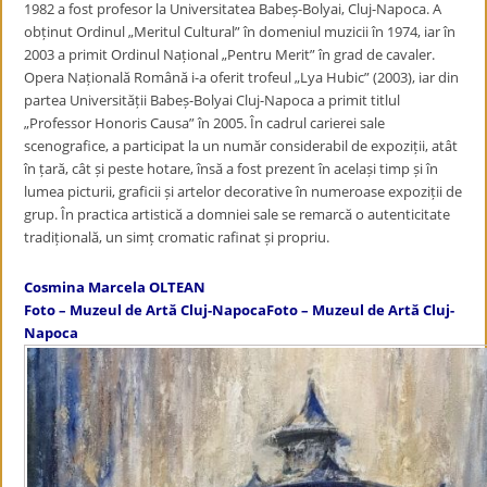
1982 a fost profesor la Universitatea Babeș-Bolyai, Cluj-Napoca. A
obținut Ordinul „Meritul Cultural” în domeniul muzicii în 1974, iar în
2003 a primit Ordinul Național „Pentru Merit” în grad de cavaler.
Opera Națională Română i-a oferit trofeul „Lya Hubic” (2003), iar din
partea Universității Babeș-Bolyai Cluj-Napoca a primit titlul
„Professor Honoris Causa” în 2005. În cadrul carierei sale
scenografice, a participat la un număr considerabil de expoziții, atât
în țară, cât și peste hotare, însă a fost prezent în același timp și în
lumea picturii, graficii și artelor decorative în numeroase expoziții de
grup. În practica artistică a domniei sale se remarcă o autenticitate
tradițională, un simț cromatic rafinat și propriu.
Cosmina Marcela OLTEAN
Foto – Muzeul de Artă Cluj-Napoca
Foto – Muzeul de Artă Cluj-
Napoca