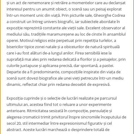
și un act de rememorare și retrăire a momentelor care au declanșat
interesul pentru un anumit obiect, o scenă sau un peisaj explorat
într-un moment unic din viață. Prin picturile sale, Gheorghe Codrea
a construit un întreg univers biografic, iar subiectele abordate în
expoziție reprezintă constante ale vieții sale. Excelent observator al
mediului său, tradițiile maramureșene au loc de cinste în ansamblul
operei. Motivul religios este perpetuat prin repetiția turlelor, a
bisericilor tipice zonei natale și a obiceiurilor de natură spirituală
care i-au fost alături de-a lungul anilor. Firea sensibilă iese la
suprafață mai ales prin redarea delicată a florilor și a peisajelor, prin
culorile juxtapuse și aplicarea precisă, dar spontană, a pastei.
Departe de a fi predominante, compozițiile inspirate din viața de
scenă sunt dovezi biografice ale unei vieți petrecute într-un mediu
dinamic, reflectat chiar prin redarea deosebit de expresivă.
Expoziția cuprinde și o selecție de lucrări realizate pe parcursul
ultimului an, acestea fiind tot o reluare a unor experimente
anterioare. Ritmicitatea sesizată în compoziție, pensulație și
alegerea cromaticii trimit privitorul înspre sincromiile începutului de
secol 20, stil intermediar între expresionismul figurativ și cel
abstract. Aceste lucrări marchează o desprindere totală de