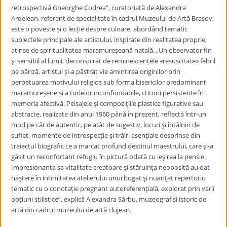
retrospectivă Gheorghe Codrea”, curatoriată de Alexandra
Ardelean, referent de specialitate în cadrul Muzeului de Artă Brașov,
este o poveste și o lecție despre culoare, abordând tematic
subiectele principale ale artistului, inspirate din realitatea proprie,
atinse de spiritualitatea maramureșeană natală. „Un observator fin
şi sensibil al lumii, deconspirat de reminescențele «resuscitate» febril
pe pânză, artistul și-a păstrat vie amintirea originilor prin
perpetuarea motivului religios sub forma bisericilor predominant
maramureșene și a turlelor inconfundabile, ctitorii persistente în
memoria afectivă. Peisajele şi compoziţiile plastice figurative sau
abstracte, realizate din anul 1960 până în prezent, reflectă într-un
mod pe cât de autentic, pe atât de sugestiv, locuri şi întâlniri de
suflet, momente de introspecţie şi trăiri esenţiale desprinse din
traiectul biografic ce a marcat profund destinul maestrului, care şi-a
găsit un reconfortant refugiu în pictură odată cu ieşirea la pensie.
Impresionanta sa vitalitate creatoare şi stăruinţa neobosită au dat
naştere în intimitatea atelierului unui bogat şi nuanţat repertoriu
tematic cu o conotaţie pregnant autoreferenţială, explorat prin varii
opţiuni stilistice”, explică Alexandra Sârbu, muzeograf și istoric de
artă din cadrul muzeului de artă clujean.