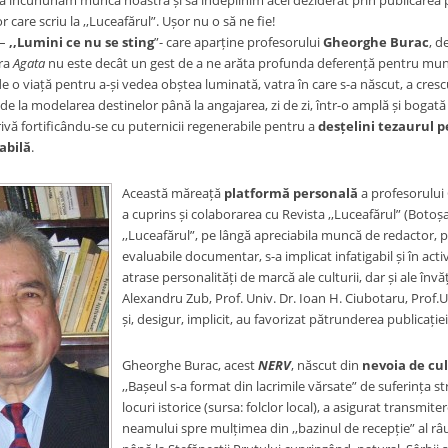
ă încununăm munca noastră și să îndeplinim acel deziderat prin publicarea pri
r care scriu la ,,Luceafărul”. Ușor nu o să ne fie!
 –
,,Lumini ce nu se sting
”- care aparține profesorului
Gheorghe Burac
, d
ura
Agata
nu este decât un gest de a ne arăta profunda deferență pentru mun
e o viață pentru a-și vedea obștea luminată, vatra în care s-a născut, a crescut
de la modelarea destinelor până la angajarea, zi de zi, într-o amplă și bogată 
ivă fortificându-se cu puternicii regenerabile pentru a
desțelini tezaurul 
abilă
.
Această măreață
platformă personală
a profesorulu
a cuprins și colaborarea cu Revista ,,Luceafărul” (Botoșa
,,Luceafărul”, pe lângă apreciabila muncă de redactor, p
evaluabile documentar, s-a implicat infatigabil și în activ
atrase personalități de marcă ale culturii, dar și ale î
Alexandru Zub, Prof. Univ. Dr. Ioan H. Ciubotaru, Prof.Un
și, desigur, implicit, au favorizat pătrunderea publicație
Gheorghe Burac, acest
NERV
, născut din
nevoia de cul
,,Bașeul s-a format din lacrimile vărsate” de suferința 
locuri istorice (sursa: folclor local), a asigurat transmi
neamului spre mulțimea din ,,bazinul de recepție” al râul