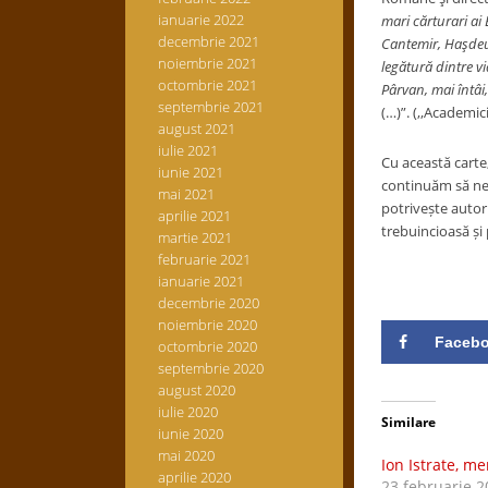
ianuarie 2022
mari cărturari ai
decembrie 2021
Cantemir, Haşdeu,
noiembrie 2021
legătură dintre vi
octombrie 2021
Pârvan, mai întâi,
septembrie 2021
(…)”. (,,Academic
august 2021
iulie 2021
Cu această carte
iunie 2021
continuăm să ne 
mai 2021
potrivește autoru
aprilie 2021
trebuincioasă și 
martie 2021
februarie 2021
ianuarie 2021
decembrie 2020
noiembrie 2020
Faceb
octombrie 2020
septembrie 2020
august 2020
iulie 2020
Similare
iunie 2020
mai 2020
Ion Istrate, 
aprilie 2020
23 februarie 2