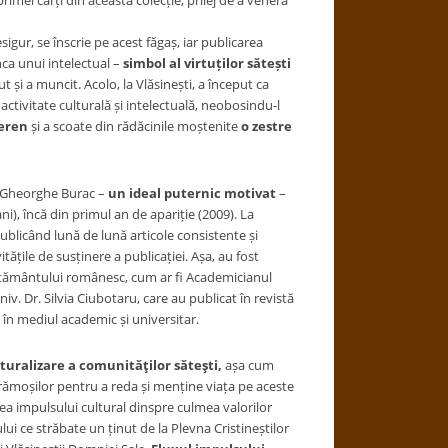
mei cărți din această colecție, prilej de a venera
esigur, se înscrie pe acest făgaș, iar publicarea
ca unui intelectual –
simbol al virtuților sătești
 și a muncit. Acolo, la Vlăsinești, a început ca
activitate culturală și intelectuală, neobosindu-l
peren
și a scoate din rădăcinile moștenite
o zestre
i Gheorghe Burac –
un ideal puternic motivat
–
ni), încă din primul an de apariție (2009). La
ublicând lună de lună articole consistente și
itățile de susținere a publicației. Așa, au fost
nvățământului românesc, cum ar fi Academicianul
iv. Dr. Silvia Ciubotaru, care au publicat în revistă
i în mediul academic și universitar.
turalizare a comunităţilor săteşti,
așa cum
strămoșilor pentru a reda și menține viața pe aceste
terea impulsului cultural dinspre culmea valorilor
ui ce străbate un ținut de la Plevna Cristineștilor