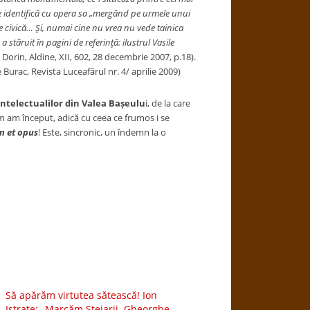
 se identifică cu opera sa „mergând pe urmele unui
e civică… Şi, numai cine nu vrea nu vede tainica
 stăruit în pagini de referinţă: ilustrul Vasile
Dorin, Aldine, XII, 602, 28 decembrie 2007, p.18).
Burac, Revista Luceafărul nr. 4/ aprilie 2009)
ntelectualilor din Valea Bașeulu
i, de la care
um am început, adică cu ceea ce frumos i se
m et opus
! Este, sincronic, un îndemn la o
Să apărăm virtutea sătească! Ion
Istrate: ,,Marcăm Stejarii. Gheorghe