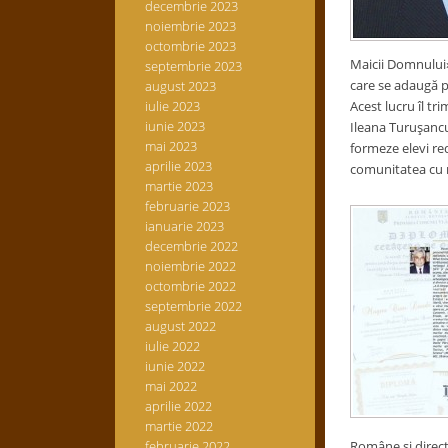
decembrie 2023
noiembrie 2023
octombrie 2023
Maicii Domnului».
septembrie 2023
care se adaugă p
august 2023
iulie 2023
Acest lucru îl t
iunie 2023
Ileana Turuşancu,
mai 2023
formeze elevi red
aprilie 2023
comunitatea cu ro
martie 2023
februarie 2023
ianuarie 2023
decembrie 2022
noiembrie 2022
octombrie 2022
septembrie 2022
august 2022
iulie 2022
iunie 2022
mai 2022
aprilie 2022
martie 2022
februarie 2022
Române şi directo