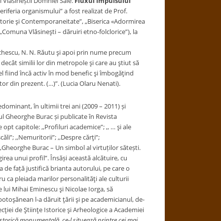
i Vlăsineștii Domniei Sale.
Fluxul impulsului
eriferia organismului” a fost realizat de Prof.
Istorie şi Contemporaneitate”, „Biserica «Adormirea
Comuna Vlăsineşti – dăruiri etno-folclorice”), la
dăchescu, N. N. Răutu şi apoi prin nume precum
ecât similii lor din metropole şi care au ştiut să
el fiind încă activ în mod benefic şi îmbogăţind
or din prezent. (…)”. (Lucia Olaru Nenati).
edominant, în ultimii trei ani (2009 – 2011) și
l Gheorghe Burac și publicate în Revista
opt capitole: ,,Profiluri academice”; ,, … şi ale
li”; ,,Nemuritorii”; ,,Despre cărţi”;
,,Gheorghe Burac – Un simbol al virtuților sătești.
irea unui profil”. Însăși această alcătuire, cu
a de față justifică brianta autorului, pe care o
ru ca pleiada marilor personalităţi ale culturii
lui Mihai Eminescu şi Nicolae Iorga, să
otoşănean l-a dăruit ţării şi pe academicianul, de-
ţiei de Ştiinţe Istorice şi Arheologice a Academiei
istorică monumentală, ce-l situează printre cei mai