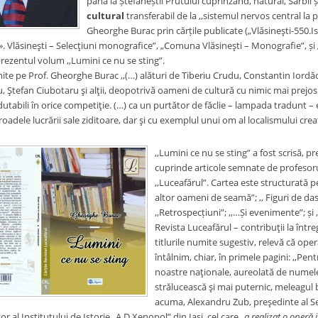
până la Ștefăneștii Prutului cuprinzând, natural, Sârbii ș
cultural
transferabil de la ,,sistemul nervos central la p
Gheorghe Burac prin cărțile publicate („Vlăsineşti-550.
 Vlăsineşti – Selecţiuni monografice”, „Comuna Vlăsineşti – Monografie”, și „
rezentul volum ,,Lumini ce nu se sting”.
rimite pe Prof. Gheorghe Burac ,,(…) alături de Tiberiu Crudu, Constantin Ior
 Ştefan Ciubotaru şi alţii, deopotrivă oameni de cultură cu nimic mai prejos d
utabili în orice competiţie. (…) ca un purtător de făclie – lampada tradunt – 
adele lucrării sale ziditoare, dar şi cu exemplul unui om al localismului creat
,,Lumini ce nu se sting” a fost scrisă, pr
cuprinde articole semnate de profesoru
,,Luceafărul”. Cartea este structurată pe 
altor oameni de seamă”; ,, Figuri de dască
,,Retrospecțiuni”; ,,…Și evenimente”; și 
Revista Luceafărul – contribuţii la întreg
titlurile numite sugestiv, relevă că oper
întâlnim, chiar, în primele pagini: ,,Pent
noastre naţionale, aureolată de numele 
strălucească şi mai puternic, meleagul b
acuma, Alexandru Zub, preşedinte al Sec
r al Institutului de Istorie „A.D.Xenopol” din Iaşi, cel care „
a realizat o operă 