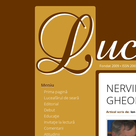
Fondat 2009 • ISSN 206
NERVI
Meniu
Prima pagină
GHEO
Luceafărul de seară
Editorial
Debut
Articol scris de:
Ion
Educaţie
Invitaţie la lectură
Comentarii
Atitudinii