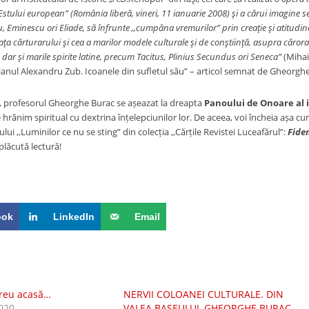
 Estului european” (România liberă, vineri, 11 ianuarie 2008) şi a cărui imagine
 Eminescu ori Eliade, să înfrunte ,,cumpăna vremurilor” prin creaţie şi atitudin
aţa cărturarului şi cea a marilor modele culturale şi de conştiinţă, asupra cărora a
 dar şi marile spirite latine, precum Tacitus, Plinius Secundus ori Seneca”
(Mihai 
ianul Alexandru Zub. Icoanele din sufletul său” – articol semnat de Gheorghe 
, profesorul Gheorghe Burac se așeazat la dreapta
Panoului de Onoare al i
hrănim spiritual cu dextrina înțelepciunilor lor. De aceea, voi încheia așa c
lui ,,Luminilor ce nu se sting” din colecția ,,Cărțile Revistei Luceafărul”:
Fide
plăcută lectură!
ook
LinkedIn
Email
mereu acasă…
NERVII COLOANEI CULTURALE. DIN
020
VALEA BAȘEULUI, GHEORGHE BURAC