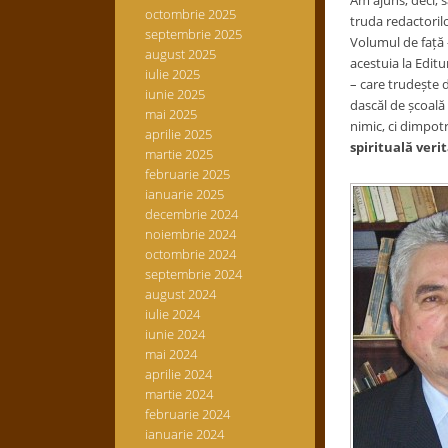
Am ajuns, deci, s
octombrie 2025
truda redactorilo
septembrie 2025
Volumul de față
august 2025
acestuia la Edit
iulie 2025
– care trudește d
iunie 2025
dascăl de școală 
mai 2025
nimic, ci dimpotr
aprilie 2025
spirituală verit
martie 2025
februarie 2025
ianuarie 2025
decembrie 2024
noiembrie 2024
octombrie 2024
septembrie 2024
august 2024
iulie 2024
iunie 2024
mai 2024
aprilie 2024
martie 2024
februarie 2024
ianuarie 2024