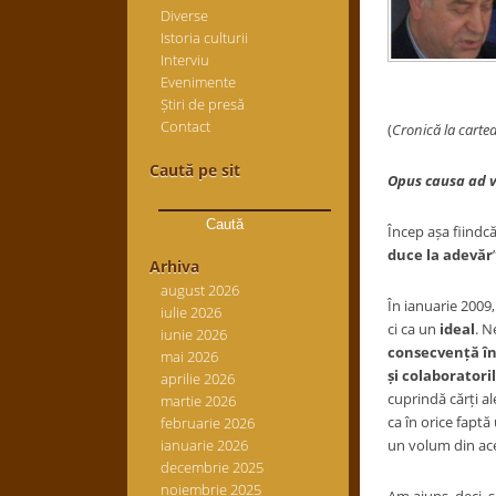
Diverse
Istoria culturii
Interviu
Evenimente
Știri de presă
Contact
(
Cronică la cartea
Caută pe sit
Opus causa ad 
Caută
după:
Încep așa fiindcă
duce la adevăr
Arhiva
august 2026
În ianuarie 2009
iulie 2026
ci ca un
ideal
. N
iunie 2026
consecvență î
mai 2026
și colaboratori
aprilie 2026
cuprindă cărți al
martie 2026
ca în orice faptă
februarie 2026
ianuarie 2026
un volum din ace
decembrie 2025
noiembrie 2025