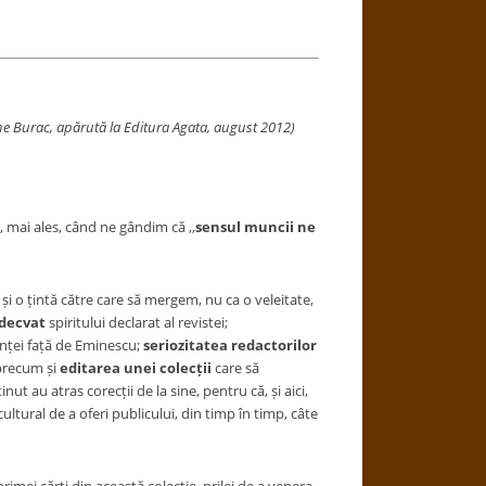
rghe Burac, apărută la Editura Agata, august 2012)
, mai ales, când ne gândim că ,,
sensul muncii ne
i o țintă către care să mergem, nu ca o veleitate,
adecvat
spiritului declarat al revistei;
tinței față de Eminescu;
seriozitatea redactorilor
 precum și
editarea unei colecții
care să
ut au atras corecții de la sine, pentru că, și aici,
ltural de a oferi publicului, din timp în timp, câte