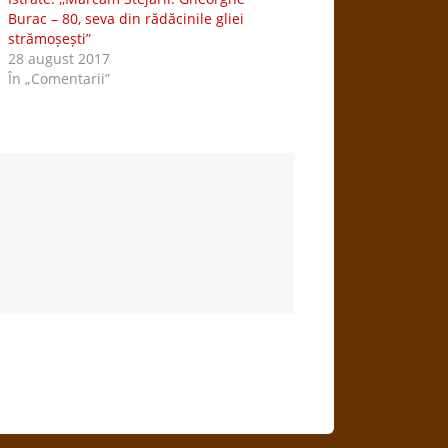
Burac – 80, seva din rădăcinile gliei
strămoșești”
28 august 2017
În „Comentarii”