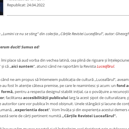
Republicat: 24.04.2022
 ,,Lumini ce nu se sting” din colecția ,,Cărțile Revistei Luceafărul”, autor: Gheo
verum ducit! Sumus ad
!
 îmi place să aud vorba din vechea latină, cea plină de rigoare și înțelepciune
” și că ,,
aici suntem
”, atunci când ne raportăm la Revista
Luceafărul
.
, când ne-am propus să întemeiem publicația de cultură ,,Luceafărul”, aveam ș
e-au fost în atenție câteva premise, pe care le reamintesc și acum: un
fond 
n formă,
pentru a respecta designul stabilit inițial, ca o povățuire a recunoș
lor
; facilitarea
accesibilității publicului
larg la acest șipot de culturalizare,
e autorilor care vor publica în mod obișnuit. Unele stângăcii și lacune de conțin
 umană, ,,
experientia docet
”. Vom învăța și din experiența acestui demers cu
astă serie de cărți pertinent numită
,,Cărțile Revistei Luceafărul”.