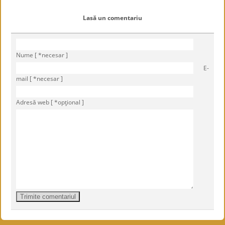
Lasă un comentariu
Nume [ *necesar ]
E-
mail [ *necesar ]
Adresă web [ *opţional ]