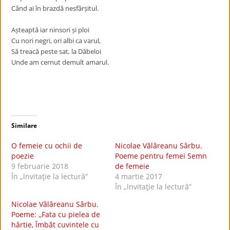
Când ai în brazdă nesfâr
ș
itul.
A
ș
teaptă iar ninsori
ș
i ploi
Cu nori negri, ori albi ca varul,
Să treacă peste sat, la Dăbeloi
Unde am cernut demult amarul.
Similare
O femeie cu ochii de
Nicolae Vălăreanu Sârbu.
poezie
Poeme pentru femei Semn
9 februarie 2018
de femeie
În „lnvitaţie la lectură”
4 martie 2017
În „lnvitaţie la lectură”
Nicolae Vălăreanu Sârbu.
Poeme: ,,Fata cu pielea de
hârtie, Îmbăt cuvintele cu