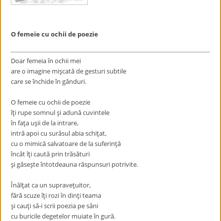
O femeie cu ochii de poezie
Doar femeia în ochii mei
are o imagine mişcată de gesturi subtile
care se închide în gânduri.
O femeie cu ochii de poezie
îţi rupe somnul şi adună cuvintele
în faţa uşii de la intrare,
intră apoi cu surâsul abia schiţat,
cu o mimică salvatoare de la suferinţă
încât îţi caută prin trăsături
şi găseşte întotdeauna răspunsuri potrivite.
Înălţat ca un supraveţuitor,
fără scuze îţi rozi în dinţi teama
şi cauţi să-i scrii poezia pe sâni
cu buricile degetelor muiate în gură.