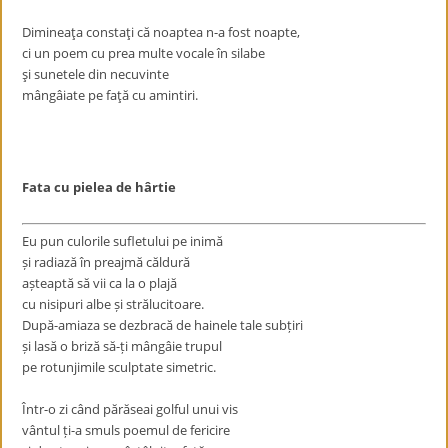
Dimineaţa constaţi că noaptea n-a fost noapte,
ci un poem cu prea multe vocale în silabe
şi sunetele din necuvinte
mângâiate pe faţă cu amintiri.
Fata cu pielea de hârtie
Eu pun culorile sufletului pe inimă
ș
i radiază în preajmă căldură
a
ș
teaptă să vii ca la o plajă
cu nisipuri albe
ș
i strălucitoare.
După-amiaza se dezbracă de hainele tale sub
ț
iri
ș
i lasă o briză să-
ț
i mângâie trupul
pe rotunjimile sculptate simetric.
Într-o zi când părăseai golful unui vis
vântul
ț
i-a smuls poemul de fericire