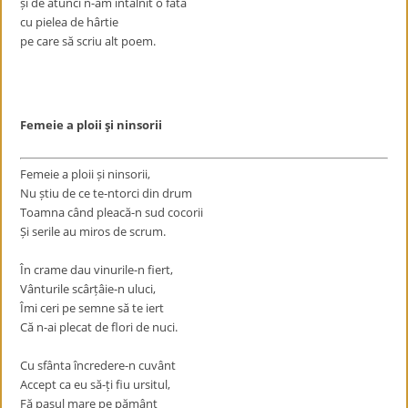
ș
i de atunci n-am întâlnit o fată
cu pielea de hârtie
pe care să scriu alt poem.
Femeie a ploii şi ninsorii
Femeie a ploii
ș
i ninsorii,
Nu
ș
tiu de ce te-ntorci din drum
Toamna când pleacă-n sud cocorii
Ș
i serile au miros de scrum.
În crame dau vinurile-n fiert,
Vânturile scâr
ț
âie-n uluci,
Îmi ceri pe semne să te iert
Că n-ai plecat de flori de nuci.
Cu sfânta încredere-n cuvânt
Accept ca eu să-
ț
i fiu ursitul,
Fă pasul mare pe pământ