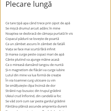
Plecare lungă
Ce tare țipă apa când trece prin șipot de apă
Se mișcă drumul arcuit adânc în mine
Noaptea se dezbracă de cămașa purtată în vis
Copacul pădurii se lovește de poartă
Ca un zâmbet ascuns în zâmbet de fatăÂ
Viața se face mai scurtă fără infinit
Și marea curge peste copaci mari de apă
Cânte plutind va ajunge mâine acasă
Ca o mireasă dansând tangou de nuntă
Și-n magnetism de flăcări va curge iubire
Lutul din mine va lua formă de creație
În via toamnei curg ulcioare cu vin
Se smălțuiește clipa încinsă de dor
Străinii rup busuioc din trupul grădinii
Uleiul crud înflorind, din candelă ia foc
Se văd zorii cum sar peste gardul grădinii
Fântâna plânsă ascunde amprenta durerii