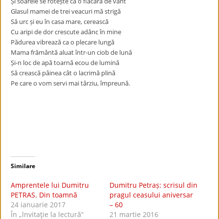
Și soarele se rotește ca o flacără de vânt
Glasul mamei de trei veacuri mă strigă
Să urc și eu în casa mare, cerească
Cu aripi de dor crescute adânc în mine
Pădurea vibrează ca o plecare lungă
Mama frământă aluat într-un ciob de lună
Și-n loc de apă toarnă ecou de lumină
Să crească pâinea cât o lacrimă plină
Pe care o vom servi mai târziu, împreună.
Similare
Amprentele lui Dumitru
Dumitru Petraș: scrisul din
PETRAS. Din toamnă
pragul ceasului aniversar
24 ianuarie 2017
– 60
În „lnvitaţie la lectură”
21 martie 2016