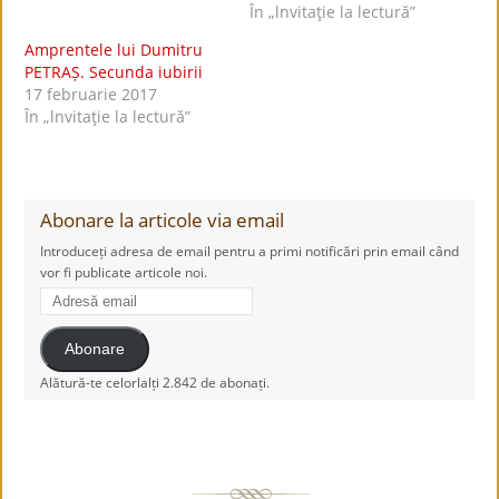
În „lnvitaţie la lectură”
Amprentele lui Dumitru
PETRAȘ. Secunda iubirii
17 februarie 2017
În „lnvitaţie la lectură”
Abonare la articole via email
Introduceți adresa de email pentru a primi notificări prin email când
vor fi publicate articole noi.
Adresă
email
Abonare
Alătură-te celorlalți 2.842 de abonați.