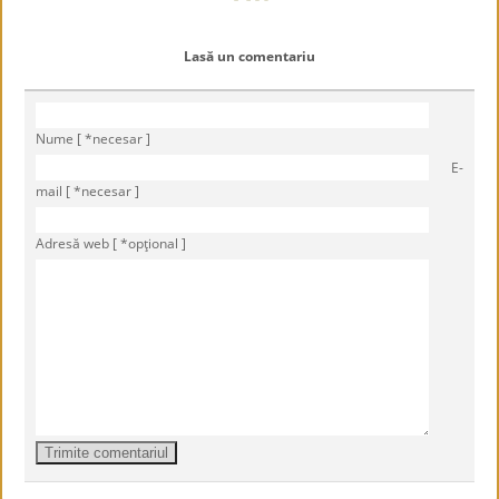
Lasă un comentariu
Nume [ *necesar ]
E-
mail [ *necesar ]
Adresă web [ *opţional ]