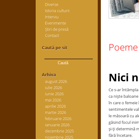
Diverse
Istoria culturii
Interviu
Evenimente
Știri de presă
Contact
Poeme 
Caută pe sit
Caută
după:
Nici n
Arhiva
august 2026
iulie 2026
Ce s-ar întâmpla
iunie 2026
ca nişte baloane 
mai 2026
în care o femeie 
aprilie 2026
sentimentele val
martie 2026
le măsoară cu al
februarie 2026
găsind focul inimi
ianuarie 2026
şi-ţi determină m
decembrie 2025
fără încetare.
noiembrie 2025