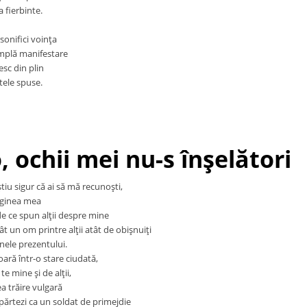
 fierbinte.
onifici voinţa
implă manifestare
sc din plin
tele spuse.
, ochii mei nu-s înşelători
u sigur că ai să mă recunoşti,
maginea mea
 de ce spun alţii despre mine
t un om printre alţii atât de obişnuiţi
nele prezentului.
ară într-o stare ciudată,
e mine şi de alţii,
ea trăire vulgară
părtezi ca un soldat de primejdie