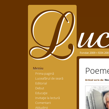
Fondat 2009 • ISSN 206
Poeme 
Meniu
Prima pagină
Luceafărul de seară
Articol scris de:
Nic
Editorial
Debut
Educaţie
Invitaţie la lectură
Comentarii
Atitudinii