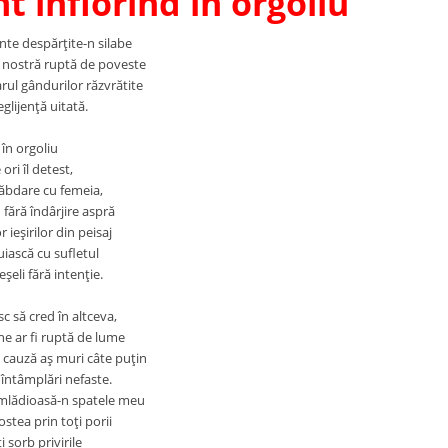
t înflorind în orgoliu
nte despărţite-n silabe
 nostră ruptă de poveste
ul gândurilor răzvrătite
glijenţă uitată.
 în orgoliu
ori îl detest,
răbdare cu femeia,
 fără îndârjire aspră
 ieşirilor din peisaj
iască cu sufletul
eli fără intenţie.
c să cred în altceva,
ne ar fi ruptă de lume
e cauză aş muri câte puţin
 întâmplări nefaste.
 mlădioasă-n spatele meu
stea prin toţi porii
i sorb privirile