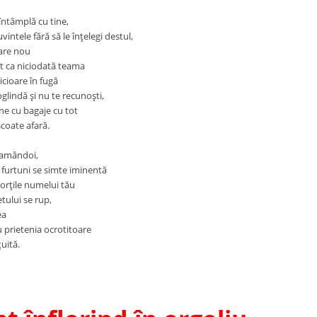
 întâmplă cu tine,
vintele fără să le înţelegi destul,
pare nou
lt ca niciodată teama
icioare în fugă
oglindă şi nu te recunoşti,
ine cu bagaje cu tot
coate afară.
 amândoi,
furtuni se simte iminentă
porţile numelui tău
etului se rup,
ea
 prietenia ocrotitoare
ţuită.