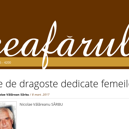
5 - 4200
de dragoste dedicate femeil
olae Vălărean Sârbu
/ 8 mart. 2017
Nicolae Vălăreanu SÂRBU