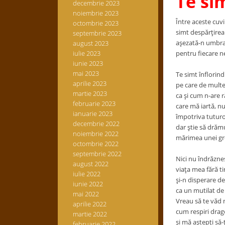
Te sim
decembrie 2023
noiembrie 2023
Între aceste cuvi
octombrie 2023
simt despărţirea
septembrie 2023
aşezată-n umbrar
august 2023
iulie 2023
pentru fiecare ne
iunie 2023
mai 2023
Te simt înflorind
aprilie 2023
pe care de multe 
martie 2023
ca şi cum n-are 
februarie 2023
care mă iartă, nu
ianuarie 2023
împotriva tuturor
decembrie 2022
dar ştie să drămu
noiembrie 2022
mărimea unei greş
octombrie 2022
septembrie 2022
Nici nu îndrăznes
august 2022
viaţa mea fără ti
iulie 2022
şi-n disperare d
iunie 2022
ca un mutilat de
mai 2022
Vreau să te văd
aprilie 2022
cum respiri drago
martie 2022
şi mă aştepţi să-ţ
februarie 2022