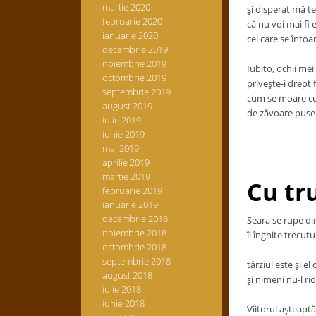
martie 2020
şi disperat mă t
februarie 2020
că nu voi mai fi 
ianuarie 2020
cel care se întoa
decembrie 2019
noiembrie 2019
Iubito, ochii mei
octombrie 2019
priveşte-i drept 
septembrie 2019
cum se moare cu
august 2019
de zăvoare puse i
iulie 2019
iunie 2019
mai 2019
aprilie 2019
martie 2019
Cu tr
februarie 2019
ianuarie 2019
decembrie 2018
Seara se rupe di
noiembrie 2018
îl înghite trecutul
octombrie 2018
septembrie 2018
târziul este şi e
august 2018
şi nimeni nu-l rid
iulie 2018
iunie 2018
Viitorul aşteapt