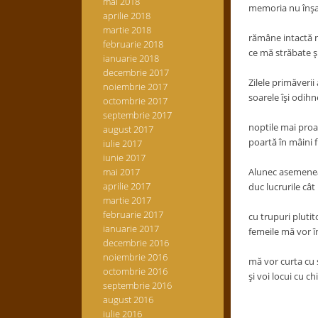
mai 2018
memoria nu înşal
aprilie 2018
martie 2018
rămâne intactă 
februarie 2018
ce mă străbate şi
ianuarie 2018
decembrie 2017
Zilele primăverii
noiembrie 2017
soarele îşi odihn
octombrie 2017
septembrie 2017
noptile mai proa
august 2017
poartă în mâini fl
iulie 2017
iunie 2017
mai 2017
Alunec asemenea
aprilie 2017
duc lucrurile cât
martie 2017
februarie 2017
cu trupuri plutit
ianuarie 2017
femeile mă vor î
decembrie 2016
noiembrie 2016
mă vor curta cu
octombrie 2016
şi voi locui cu chi
septembrie 2016
august 2016
iulie 2016