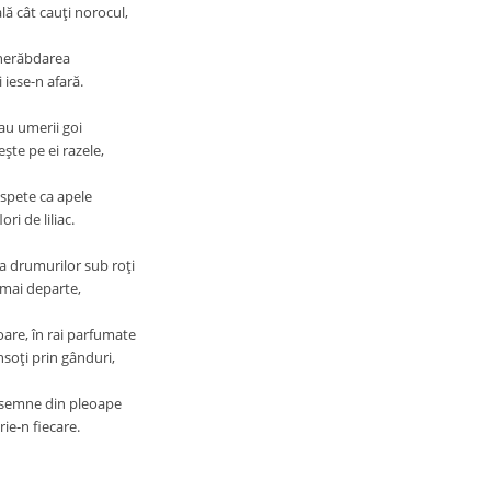
ă cât cauţi norocul,
nerăbdarea
 iese-n afară.
 au umerii goi
eşte pe ei razele,
spete ca apele
ori de liliac.
 drumurilor sub roţi
 mai departe,
oare, în rai parfumate
nsoţi prin gânduri,
 semne din pleoape
rie-n fiecare.