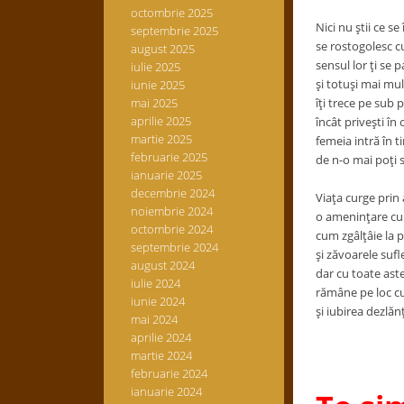
octombrie 2025
Nici nu ştii ce se
septembrie 2025
se rostogolesc cu
august 2025
sensul lor ţi se 
iulie 2025
şi totuşi mai mu
iunie 2025
mai 2025
îţi trece pe sub p
aprilie 2025
încât priveşti în 
martie 2025
femeia intră în t
februarie 2025
de n-o mai poţi s
ianuarie 2025
decembrie 2024
Viaţa curge prin
noiembrie 2024
o ameninţare cu 
octombrie 2024
cum zgâlţâie la 
septembrie 2024
şi zăvoarele sufl
august 2024
dar cu toate ast
iulie 2024
rămâne pe loc cu
iunie 2024
şi iubirea dezlăn
mai 2024
aprilie 2024
martie 2024
februarie 2024
ianuarie 2024