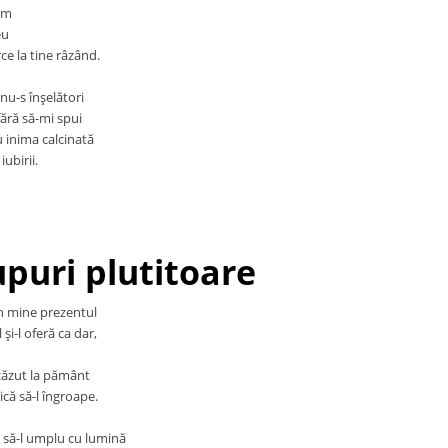
em
eu
rce la tine râzând.
 nu-s înşelători
fără să-mi spui
 inima calcinată
ubirii.
upuri plutitoare
n mine prezentul
 şi-l oferă ca dar,
l căzut la pământ
ică să-l îngroape.
ă să-l umplu cu lumină