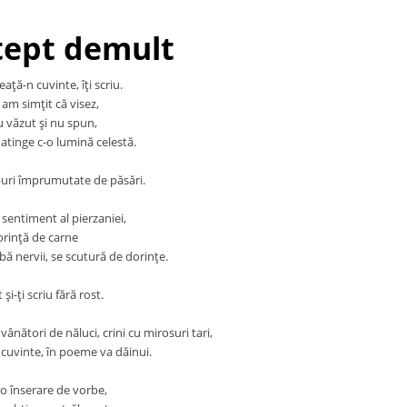
tept demult
ţă-n cuvinte, îţi scriu.
 am simţit că visez,
u văzut şi nu spun,
atinge c-o lumină celestă.
uri împrumutate de păsări.
 sentiment al pierzaniei,
rinţă de carne
bă nervii, se scutură de dorinţe.
i-ţi scriu fără rost.
vânători de năluci, crini cu mirosuri tari,
 cuvinte, în poeme va dăinui.
 o înserare de vorbe,