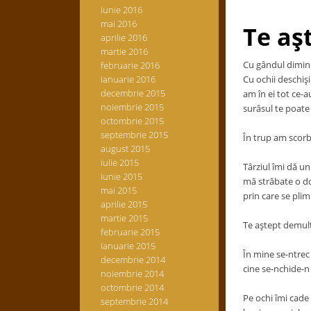
iunie 2016
mai 2016
Te aş
aprilie 2016
martie 2016
Cu gândul diminea
februarie 2016
ianuarie 2016
Cu ochii deschişi
decembrie 2015
am în ei tot ce-a
noiembrie 2015
surâsul te poate 
octombrie 2015
septembrie 2015
În trup am scorb
august 2015
iulie 2015
Târziul îmi dă un
iunie 2015
mă străbate o do
mai 2015
prin care se plim
aprilie 2015
martie 2015
Te aştept demult ş
februarie 2015
ianuarie 2015
În mine se-ntrec 
decembrie 2014
cine se-nchide-n
noiembrie 2014
octombrie 2014
Pe ochi îmi cade
septembrie 2014