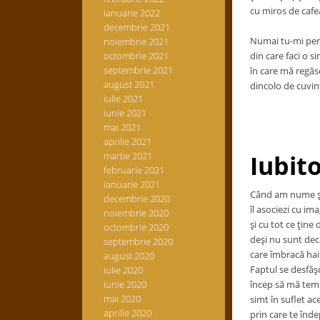
cu miros de cafea
ianuarie 2022
decembrie 2021
Numai tu-mi pers
noiembrie 2021
octombrie 2021
din care faci o s
septembrie 2021
în care mă regăse
august 2021
dincolo de cuvin
iulie 2021
iunie 2021
mai 2021
aprilie 2021
martie 2021
Iubito
februarie 2021
ianuarie 2021
Când am nume şti
decembrie 2020
îl asociezi cu i
noiembrie 2020
şi cu tot ce ţine
octombrie 2020
deşi nu sunt decâ
septembrie 2020
care îmbracă hai
august 2020
Faptul se desfăşo
iulie 2020
iunie 2020
încep să mă tem t
mai 2020
simt în suflet ac
aprilie 2020
prin care te înde