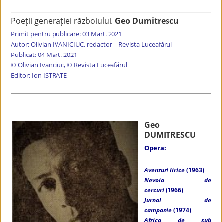
Poeții generației războiului.
Geo Dumitrescu
Primit pentru publicare: 03 Mart. 2021
Autor: Olivian IVANICIUC, redactor – Revista Luceafărul
Publicat: 04 Mart. 2021
© Olivian Ivanciuc, © Revista Luceafărul
Editor: Ion ISTRATE
Geo
DUMITRESCU
Opera:
Aventuri lirice
(1963)
Nevoia de
cercuri
(1966)
Jurnal de
campanie
(1974)
Africa de sub