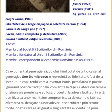
frunte
(1978)
Versuri
(1981)
Aș putea să arăt cum
crește iarba
(1989)
Libertatea de a trage cu pușca și celelalte versuri
(1994)
Câinele de lângă pod
(1997)
Poezii
, ediție completă și definitivă (2000)
Biliard = Billard
, ediție revăzută (2001)
A fost:
Membru al Societății Scriitorilor din România;
Membru fondator al Uniunii Scriitorilor din România;
Membru corespondent al Academiei Române din anul 1993.
Ca exponent al generaţiei războiului, fiind cotat de critici ca şef al
generaţiei,
Geo Dumitrescu
o reprezintă cu fidelitate. A fost de la
început un copil teribil care a inventat ironia, persiflarea în poezie,
ignorând poetica tradiţională, convertită la clişeu. Câteva din temele
originale ale poeziei sale au fost: protestul la adresa facilitaţii în artă,
demitizarea unor mari taine compromise, ca de exemplu iubirea,
afirmarea cu detaşare a unor adevăruri sanctificate prin retorici
tocite, poezie care i-a asigurat o singularitate evidentă. Ca prim