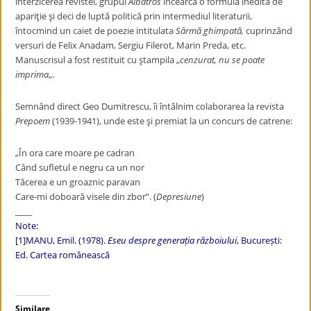
interzicerea revistei, grupul
Albatros
încearcă o formulă inedită de
apariţie şi deci de luptă politică prin intermediul literaturii,
întocmind un caiet de poezie intitulata
Sârmă ghimpată,
cuprinzând
versuri de Felix Anadam, Sergiu Filerot, Marin Preda, etc.
Manuscrisul a fost restituit cu ştampila „
cenzurat, nu se poate
imprima
„.
Semnând direct Geo Dumitrescu, îi întâlnim colaborarea la revista
Prepoem
(1939-1941), unde este şi premiat la un concurs de catrene:
„În ora care moare pe cadran
Când sufletul e negru ca un nor
Tăcerea e un groaznic paravan
Care-mi doboară visele din zbor”. (
Depresiune
)
____
Note:
[1]
MANU, Emil. (1978).
Eseu despre generația războiului
, București:
Ed. Cartea românească
Similare