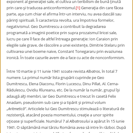
exponent al generaţiei sale, el cultiva un teribilism de bună ţinută
prin care-şi traducea anticonformismul.
[1]
Generaţia din care făcea
parte, aşa cum chiar el afirma într-un interviu, nu avea dascăli sau
părinţi spirituali. Îi caracteriza revolta, ura împotriva formelor,
negativismul. Geo Dumitrescu a contribuit la degradarea
programată a imaginii poetice prin supra prozaismul liricei sale,
lucru pe care îl face de altfel întreaga generaţie: Ion Caraion prin
elegiile sale grave, de răscolire a unei existenţe, Dimitrie Stelaru prin
cultivarea unei boeme naive, Constant Tonegararu prin evaziunea
ironică. În toate cazurile avem de-a face cu acte de nonconformism.
Între 10 martie şi 11 iunie 1941 scoate revista
Albatros
, în total 7
numere. La primul număr lista grupării cuprinde pe Geo
Dumitrescu, Elena Diaconu, Florin Lucescu, Dinu Pillat, Al. Cerna-
Rădulescu, Ovidiu Rîureanu, etc. De la număr la număr, grupul îşi
adaugă alţi membri, iar Geo Dumitrescu e trecut în casetă Felix
Anadam, pseudonim sub care şi-a tipărit şi primul volum
„
Aritmetică”
. Articolele lui Geo Dumitrescu stimulează o literatură de
rezistenţă, atacând poezia momentului, creaţie a unor spirite
oţioase şi superficiale. Numărul 7 al
Albatrosului
a apărut în 15 iunie
1941. O săptămână mai târziu România avea să intre în război. După