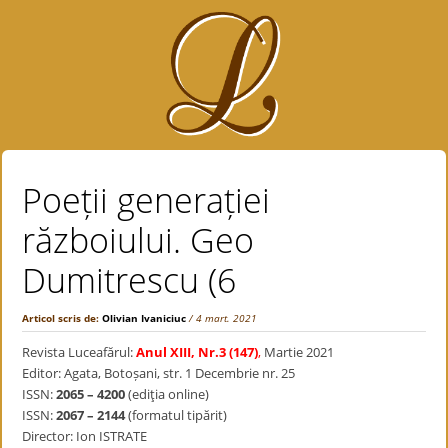
Poeții generației
războiului. Geo
Dumitrescu (6
Articol scris de:
Olivian Ivaniciuc
/ 4 mart. 2021
Revista Luceafărul:
Anul XIII, Nr.3 (147)
,
Martie 2021
Editor: Agata, Botoșani, str. 1 Decembrie nr. 25
ISSN:
2065 – 4200
(ediţia online)
ISSN:
2067 – 2144
(formatul tipărit)
Director: Ion ISTRATE