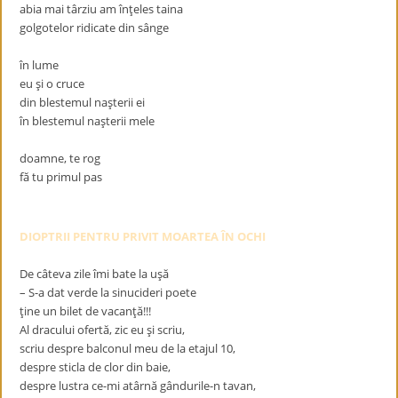
abia mai târziu am înţeles taina
golgotelor ridicate din sânge
în lume
eu şi o cruce
din blestemul naşterii ei
în blestemul naşterii mele
doamne, te rog
fă tu primul pas
DIOPTRII PENTRU PRIVIT MOARTEA ÎN OCHI
De câteva zile îmi bate la uşă
– S-a dat verde la sinucideri poete
ţine un bilet de vacanţă!!!
Al dracului ofertă, zic eu şi scriu,
scriu despre balconul meu de la etajul 10,
despre sticla de clor din baie,
despre lustra ce-mi atârnă gândurile-n tavan,