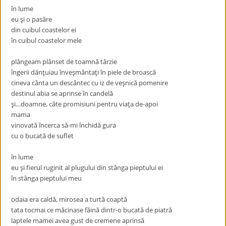
în lume
eu şi o pasăre
din cuibul coastelor ei
în cuibul coastelor mele
plângeam plânset de toamnă târzie
îngerii dănţuiau înveşmântaţi în piele de broască
cineva cânta un descântec cu iz de veşnică pomenire
destinul abia se aprinse în candelă
şi…doamne, câte promisiuni pentru viaţa de-apoi
mama
vinovată încerca să-mi închidă gura
cu o bucată de suflet
în lume
eu şi fierul ruginit al plugului din stânga pieptului ei
în stânga pieptului meu
odaia era caldă, mirosea a turtă coaptă
tata tocmai ce măcinase făină dintr-o bucată de piatră
laptele mamei avea gust de cremene aprinsă