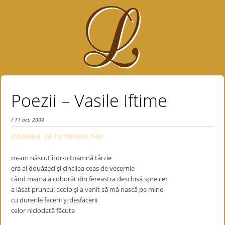
Poezii – Vasile Iftime
/ 11 oct. 2009
DOAMNE, FĂ TU PRIMUL PAS
m-am născut într-o toamnă târzie
era al douăzeci şi cincilea ceas de vecernie
când mama a coborât din fereastra deschisă spre cer
a lăsat pruncul acolo şi a venit să mă nască pe mine
cu durerile facerii şi desfacerii
celor niciodată făcute