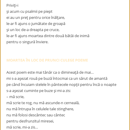
Priviţi-i
şi acum cu psalmii pe piept
ei au un preţ pentru orice înălţare,
le-ar fi ajuns o jumătate de groapă
şi un loc de-a dreapta pe cruce,
le-ar fi ajuns moartea dintre două bătăi de inimă
pentru o singură înviere.
MOARTEA ÎN LOC DE PRUNCI CULEGE POEME
Acest poem este mai tânăr ca o dimineaţă de mai…
mi s-a aşezat rouă pe buză întocmai ca un sărut de amantă
pe când încuiam stelele în pântecele nopţii pentru încă o noapte
s-a aşezat cuminte pe buze şi mi-a zis:
– mă scrie,
mă scrie te rog, nu mă ascunde-n cerneală,
nu mă întrupa în celulele tale stinghere,
nu mă folosi descântec sau cântec
pentru desfrunzitul miresei,
mă scrie, mi-a zis…