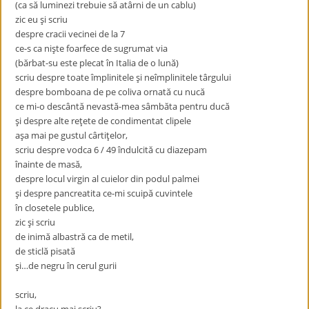
(ca să luminezi trebuie să atârni de un cablu)
zic eu şi scriu
despre cracii vecinei de la 7
ce-s ca nişte foarfece de sugrumat via
(bărbat-su este plecat în Italia de o lună)
scriu despre toate împlinitele şi neîmplinitele târgului
despre bomboana de pe coliva ornată cu nucă
ce mi-o descântă nevastă-mea sâmbăta pentru ducă
şi despre alte reţete de condimentat clipele
aşa mai pe gustul cârtiţelor,
scriu despre vodca 6 / 49 îndulcită cu diazepam
înainte de masă,
despre locul virgin al cuielor din podul palmei
şi despre pancreatita ce-mi scuipă cuvintele
în closetele publice,
zic şi scriu
de inimă albastră ca de metil,
de sticlă pisată
şi…de negru în cerul gurii
scriu,