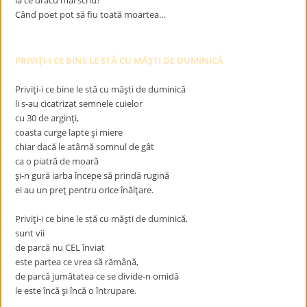
la ce dracu mai scriu?
Când poet pot să fiu toată moartea…
PRIVIŢI-I CE BINE LE STĂ CU MĂŞTI DE DUMINICĂ
Priviţi-i ce bine le stă cu măşti de duminică
li s-au cicatrizat semnele cuielor
cu 30 de arginţi,
coasta curge lapte şi miere
chiar dacă le atârnă somnul de gât
ca o piatră de moară
şi-n gură iarba începe să prindă rugină
ei au un preţ pentru orice înălţare.
Priviţi-i ce bine le stă cu măşti de duminică,
sunt vii
de parcă nu CEL înviat
este partea ce vrea să rămână,
de parcă jumătatea ce se divide-n omidă
le este încă şi încă o întrupare.