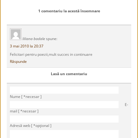
1 comentariu la acestă însemnare
liliana badale
spune:
3 mai 2010 la 20:37
Felicitari pentru poezii,mult succes in continuare
Răspunde
Lasă un comentariu
Nume [ *necesar ]
E-
mail [ *necesar ]
Adresă web [ *opţional ]