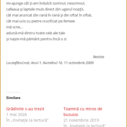
mi-ajunge cât ţi-am îndulcit somnul, nesomnul,
cafeaua şi laptele muls direct din ugerul nopţii,
cât mai aruncat din rană în rană şi din oftat în oftat,
cât mai ucis cu pietre crucificat pe femeie
mă scrie…
adună-mă dintru toate cele ale tale
şi naşte-mă pământ pentru încă o zi.
Revista
Luceafărul.net, Anul 1, Numărul 10, 11 octombrie 2009
Similare
Grădinile s-au trezit
Toamnă cu miros de
1 mai 2026
busuioc
În „lnvitaţie la lectură”
21 noiembrie 2019
În „lnvitaţie la lectură”