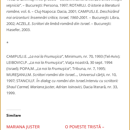
veşnicia”
. – Bucureşti: Persona, 1997; ROTARU,I.
O istorie a literaturii
române
, vol. 6. – Cluj-Napoca: Dacia, 2001; CAMPUS,I.E.
Deschizând
noi orizonturi: însemnări critice, Israel, 1960-2001.
– Bucureşti: Libra,
2002; ACZEL,E.
Scriitori de limbă română din Israel
. – Bucureşti:
Hasefer, 2003.
*
CAMPUS,I.E. „
La noi la Frumuşica”
, Minimum, nr. 70, 1993 (Tel-Aviv);
LEIBOVICI,P. „
La noi la Frumuşica”
, Viaţa noastră, 30 sept. 1994
(Israel); POPA,M.
„La noi la Frumuşica”
, Tribuna, nr. 7, 1995;
MUREŞANU,M.
Scriitori români din Israel…,
Universul cărţii, nr. 10,
1997; STANCIU,F
. În dialog cu români din Israel.Interviu cu scriitorii:
Shaul
Carmel, Mariana Juster, Adrian Ioinovic
i, Dacia literară, nr. 33,
1999.
Similare
MARIANA JUSTER
O POVESTE TRISTĂ –