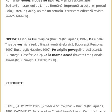
România (
Hodeş, hodeş ne sipuro
). Membră a Asociaţiei
Scriitorilor Israelieni de Limba Română. Împreună cu soţul ei, poetul
Solo Juster, iniţiază şi animă un cenaclu literar care editează revista
Punct
(Tel-Aviv).
OPERA
:
La noi la Frumuşica
(Bucureşti: Sapiens, 1992),
De unde
începe
veşnicia
(ed. bilingvă română-ebraică; Bucureşti: Persona,
1997; Bucureşti: Hasefer, 1997),
Pe aripile poveştii
(proză scurtă;
Bucureşti: Hasefer, 2002),
Ca la mama acasă
(bucate tradiţionale
evreieşti; Bucureşti: Hasefer, 2008).
REFERINŢE
:
IUREŞ, ŞT
. Postfaţă la vol. ,,La noi la Frumuşica”
. – Bucureşti: Sapiens,
1992; CAZIMIR,ŞT.
Aici şi acolo – Cuvânt înainte la vol. „De unde începe