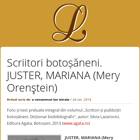
Scriitori botoșăneni.
JUSTER, MARIANA (Mery
Orenştein)
Articol scris de:
a consemnat Ion Istrate
/ 24 ian. 2014
Foto și text preluate integral din volumul ,,Scriitori și publiciști
botoșăneni. Dicționar biobibliografic”, autor: Silvia Lazarovici,
Editura Agata, Botoșani, 2013 (
www.agata.ro
)
JUSTER, MARIANA (Mery