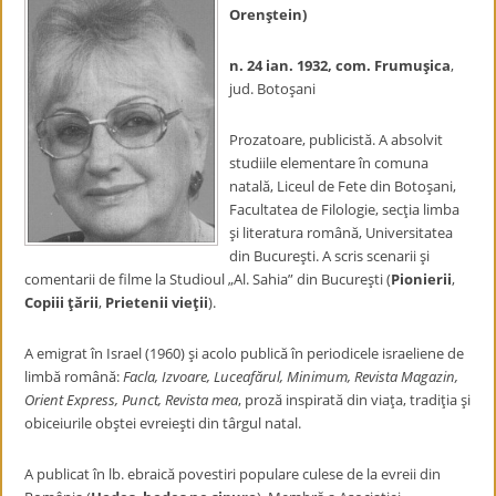
Orenştein)
n. 24 ian. 1932, com. Frumuşica
,
jud. Botoşani
Prozatoare, publicistă. A absolvit
studiile elementare în comuna
natală, Liceul de Fete din Botoşani,
Facultatea de Filologie, secţia limba
şi literatura română, Universitatea
din Bucureşti. A scris scenarii şi
comentarii de filme la Studioul „Al. Sahia” din Bucureşti (
Pionierii
,
Copiii ţării
,
Prietenii vieţii
).
A emigrat în Israel (1960) şi acolo publică în periodicele israeliene de
limbă română:
Facla, Izvoare, Luceafărul, Minimum, Revista Magazin,
Orient Express, Punct, Revista mea
, proză inspirată din viaţa, tradiţia şi
obiceiurile obştei evreieşti din târgul natal.
A publicat în lb. ebraică povestiri populare culese de la evreii din