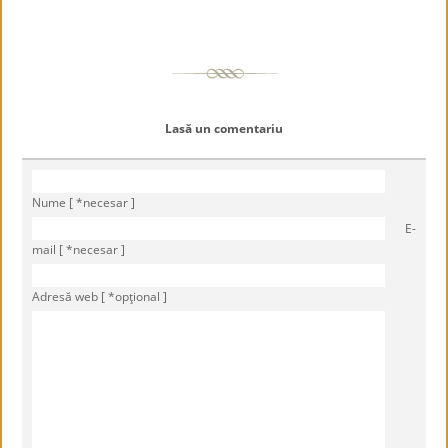
Lasă un comentariu
Nume [ *necesar ]
E-
mail [ *necesar ]
Adresă web [ *opţional ]