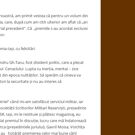
 noastră, am primit vestea că pentru un volum din
nia, care, după cum am citit ulterior am aflat că „an
ial precedent”. Că „premiile s-au acordat exclusiv
or.
-Iași, cu felicitări.
dru Gh.Tacu, fost disident politic, care a plecat
orul Cenaclului Lupta cu inerția, meritai – zice
din epoca nulităților. Să sperăm că cineva va
ori la securitate și nu au interes să
riei” când mi-am satisfăcut serviciul militar, iar
ietății Scriitorilor Militari Rezerviști, președinte
R, Iași, mi le restituie și plătesc magazinaj, eu
ordat premiul în discuție, lucru care mă îndatorează
tca (președintele juriului), Gavril Moisa, Voichița
d au hotărât premierea celor mai bune cărți