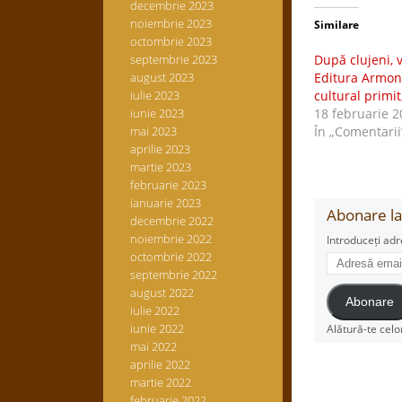
decembrie 2023
noiembrie 2023
Similare
octombrie 2023
septembrie 2023
După clujeni, v
august 2023
Editura Armonii
iulie 2023
cultural primi
iunie 2023
18 februarie 2
mai 2023
În „Comentarii
aprilie 2023
martie 2023
februarie 2023
ianuarie 2023
Abonare la 
decembrie 2022
noiembrie 2022
Introduceți adr
octombrie 2022
Adresă
email
septembrie 2022
august 2022
Abonare
iulie 2022
iunie 2022
Alătură-te celo
mai 2022
aprilie 2022
martie 2022
februarie 2022