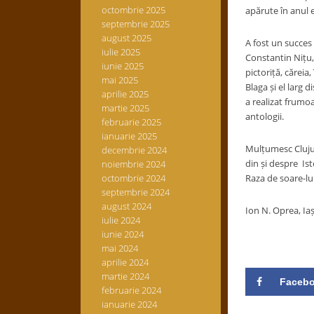
octombrie 2025
apărute în anul e
septembrie 2025
august 2025
A fost un succes
iulie 2025
Constantin Nițu,
iunie 2025
pictoriță, cărei
mai 2025
Blaga și el larg d
aprilie 2025
a realizat frumoa
martie 2025
antologii.
februarie 2025
ianuarie 2025
Mulțumesc Clujul
decembrie 2024
din și despre Ist
noiembrie 2024
octombrie 2024
Raza de soare-lum
septembrie 2024
august 2024
Ion N. Oprea, Iaș
iulie 2024
iunie 2024
mai 2024
aprilie 2024
martie 2024
Faceb
februarie 2024
ianuarie 2024