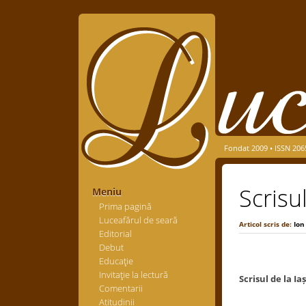
Fondat 2009 • ISSN 206
Scrisul
Meniu
Prima pagină
Luceafărul de seară
Articol scris de:
Ion
Editorial
Debut
Educaţie
Invitaţie la lectură
Scrisul de la Ia
Comentarii
Atitudinii