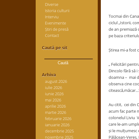
Diverse
Istoria culturii
Tocmai din Canad
Interviu
ciclul „Istorii, 
Evenimente
Știri de presă
de an premiază c
Contact
pe baza criteriul
Caută pe sit
Știrea mi-a fost 
Caută
după:
„ Felicitări pent
Dincolo fără să i
Arhiva
doamna – mai de 
august 2026
observa cine coor
iulie 2026
citească,măcar…
iunie 2026
mai 2026
Au citit, cei din
aprilie 2026
acum fac parte nu
martie 2026
colonelul Liviu Vi
februarie 2026
care le-am umplut
ianuarie 2026
și le mulțumesc c
decembrie 2025
noiembrie 2025
Pălăcean-Vereș, 