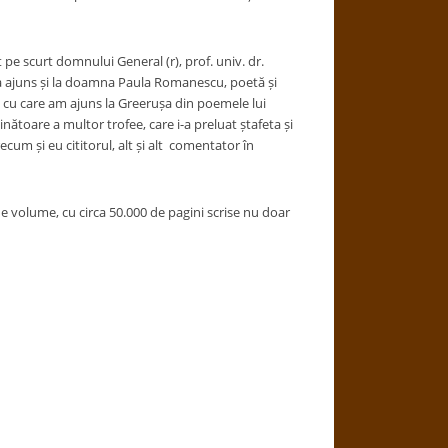
pe scurt domnului General (r), prof. univ. dr.
 a ajuns și la doamna Paula Romanescu, poetă și
j cu care am ajuns la Greerușa din poemele lui
ținătoare a multor trofee, care i-a preluat ștafeta și
ecum și eu cititorul, alt și alt comentator în
e volume, cu circa 50.000 de pagini scrise nu doar