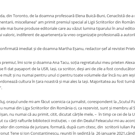
a, din Toronto, de la doamna profesoară Elena Buică-Buni, Cenaclistă de-a
comentarii, miscellanea” am primit premiul special al Ligii Scriitorilor din Româ
ele mai bune produse editoriale care au văzut lumina tiparului în anul editor
ui valoric, indiferent de apartenența la vreo organizație profesională a autoril
confirmată imediat și de doamna Martha Eșanu, redactor-șef al revistei Prietenia
ru premiu!, îmi scrie și doamna Ana Tacu, soția regretatului meu prieten Alexan
 se fi dat pașaport de la USR, Iași, ca scriitor, deși ani de zile a fost conducăt
mult și nu numai pentru unul ci pentru toate volumele dar încă nu am ieșit 
donează cultura în țara noastră și mai ales la Iași. Majoritatea au fost turnăt
”.
 Cluj, orașul unde mi-am făcut ucenicia ca jurnalist, corespondent la „Scutul Pat
 numai din Liga Scriitorilor din România ci, ca rezervist, sunt și membru al Soc
șan, nu numai că au primit, citit, dicutat cărțile mele, – în timp ce cei de la US
 cu cărți rafturile bibliotecii instiuției, – cei din Dealul Feleacului mi-au ac
elor din comisia de jurizare, formată, după cum citesc, din scriitorii Iulian Pa
Ionuț Țene și Ion Constantinescu, reuniți în ședință la 26 ianuarie 2021,cân