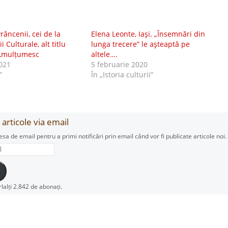
râncenii, cei de la
Elena Leonte, Iaşi. „Însemnări din
 Culturale, alt titlu
lunga trecere” le aşteaptă pe
t,mulțumesc
altele….
021
5 februarie 2020
”
În „Istoria culturii”
articole via email
esa de email pentru a primi notificări prin email când vor fi publicate articole noi.
rlalți 2.842 de abonați.