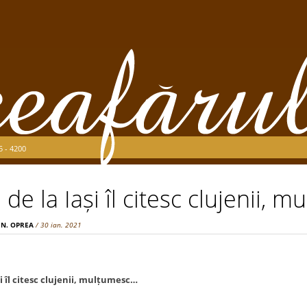
5 - 4200
 de la Iași îl citesc clujenii,
 N. OPREA
/ 30 ian. 2021
și îl citesc clujenii, mulțumesc…