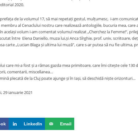
ditorial 2020.
 prefața de la volumul 17, să mai repetați gestul, mulțumesc, i-am comunicat 
 membru al Cenaclului nostru care realizează antologiile, bucuria mea, care
a, în același volum i-am comentat volumul realizat „Cherchez la Femme!”, prile
iscutat între Elena Daniello, muza lui,și Anca Sîrghie, prof. univ, scriitoare, de
sa carte „Lucian Blaga și ultima lui muză”, care s-ar putea să nu fie ultima, pr
ui care mi-a fost și a rămas gazda mea primitoare, care îmi citește cele 130 d
orii, comentarii, miscellanea…
ină plecată de la Cluj poate ajunge și în Iași, să deschidă niște orizonturi…
i, 29 ianuarie 2021
ook
LinkedIn
Email