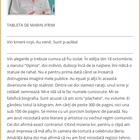
TABLETA DE MARIN IFRIM
Vin kmerii roşii. Au venit. Sunt p-acilea!
Vin alegerile şi trebuie cumva să fiu izolat. În ediţia din 18 octombrie,
a ziarului “Opinia”, doi indivizi, dubioşi încă de la naştere, îmi ridică o
statuie de rahat. Nu e pentru prima dată când se încearcă
distrugerea imaginii mele publice. Au eşuat şi alţii în această
diversiune de tip stalinist. Dintre cei doi siamezi rataţi, unul scrie şi
celălalt semnează. Mi-e silă să le fac numele cunoscute. Mi se
falsifică biografia. Sunt acuzat că am scris “plachete”, nu volume. Ei
gândesc totul la kilogram. Am cărţi de peste 300 de pagini, nici una
sub 100 de pagini. Se minte cu un porcism bolşevic de paradă. Nu
am avut niciodată acte literare şi artistice cu vechiul regim comunist.
Cei doi afirmă exact contrariul. Citind mizeria lor, pentru o clipă am
avut impresia că mă aflu în camera de tortură a celebrului Beria.
Amărâţii ăştia doi mai afirmă că nu am fost niciodată regizor tehnic.