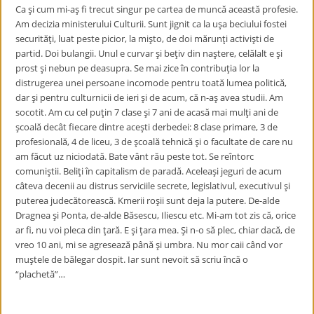
Ca şi cum mi-aş fi trecut singur pe cartea de muncă această profesie.
Am decizia ministerului Culturii. Sunt jignit ca la uşa beciului fostei
securităţi, luat peste picior, la mişto, de doi mărunţi activişti de
partid. Doi bulangii. Unul e curvar şi beţiv din naştere, celălalt e şi
prost şi nebun pe deasupra. Se mai zice în contribuţia lor la
distrugerea unei persoane incomode pentru toată lumea politică,
dar şi pentru culturnicii de ieri şi de acum, că n-aş avea studii. Am
socotit. Am cu cel puţin 7 clase şi 7 ani de acasă mai mulţi ani de
şcoală decât fiecare dintre aceşti derbedei: 8 clase primare, 3 de
profesională, 4 de liceu, 3 de şcoală tehnică şi o facultate de care nu
am făcut uz niciodată. Bate vânt rău peste tot. Se reîntorc
comuniştii. Beliţi în capitalism de paradă. Aceleaşi jeguri de acum
câteva decenii au distrus serviciile secrete, legislativul, executivul şi
puterea judecătorească. Kmerii roşii sunt deja la putere. De-alde
Dragnea şi Ponta, de-alde Băsescu, Iliescu etc. Mi-am tot zis că, orice
ar fi, nu voi pleca din ţară. E şi ţara mea. Şi n-o să plec, chiar dacă, de
vreo 10 ani, mi se agresează până şi umbra. Nu mor caii când vor
muştele de bălegar dospit. Iar sunt nevoit să scriu încă o
“plachetă”…