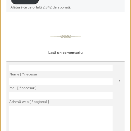
Alătură-te celorlalți 2.842 de abonați.
Lasă un comentariu
Nume [ *necesar ]
E-
mail [ *necesar ]
Adresă web [ *opţional ]