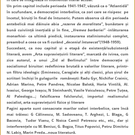
Un prim capitol include perioada 1941-1947, văzută ca o ”Atlantidă”
în scufundare, a democrației interbelice, ca zori care se risipesc pe
încetul, biruiți în final de întuneric. Putem observa că din perioada
antebelică mai dăinuie abia „
rezerve de moralitate
”, bunăstare și
bună cuiviință inerțială și în fine, „
Vremea barbariei”
-inlăturarea
monarhiei- ca ultimă piedică, instaurarea stalinismului complet,
preambul a ceea ce va fi curând „
deceniul întunecat
”(1948-1959).
Succedant, ca nou capitol și o etapă de existență/subzistență
literară, avem „Arta supraviețuirii literare”, marcată de ivirea, cum
zice autorul, a unui „Zid al Berlinului” între democrație și
socialismul biruitor: redefinirea brutală a valorilor literare, printr-
un filtru ideologic (Eminescu, Caragiale și alți clasici, plus șirul de
scriitori închiși în gulagurile românești: Radu Gyr, Nichifor Crainic,
Adrian Marino, Petre Pandrea, Nicolae Balotă, Horia Vintilă, Al.
Ivasiuc, George Ivașcu, N Steinhardt, Vasile Voiculescu, Petre Țuțea,
Al Paleologu…; falsificarea folclorului, importul realismului
socialist, arta supraviețuirii fizice și literare
Pagini aparte sunt consacrate marilor valori interbelice, care încă
mai trăiesc: G Călinescu, M. Sadoveanu, T. Arghezi, L. Blaga,, G
Bacovia, Tudor Vianu, C Noica Camil Petrescu etc., etc., dar și
interferențele cu M. Beniuc, G. Bogza, Titus Popovici, Petru Dimitriu
N. Labiș, Marin Preda…noua literatură.