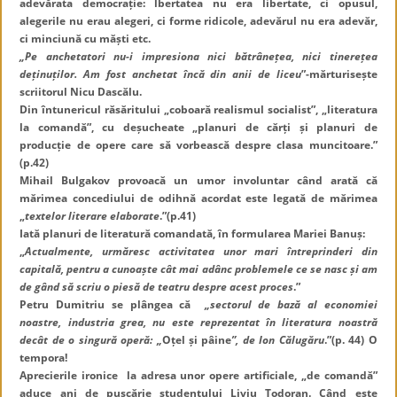
adevărata democrație: lbertatea nu era libertate, ci opusul,
alegerile nu erau alegeri, ci forme ridicole, adevărul nu era adevăr,
ci minciună cu măști etc.
„Pe anchetatori nu-i impresiona nici bătrânețea, nici tinerețea
deținuților. Am fost anchetat încă din anii de liceu
”-mărturisește
scriitorul Nicu Dascălu.
Din întunericul răsăritului „coboară realismul socialist”, „literatura
la comandă”, cu deșucheate „planuri de cărți și planuri de
producție de opere care să vorbească despre clasa muncitoare.”
(p.42)
Mihail Bulgakov provoacă un umor involuntar când arată că
mărimea concediului de odihnă acordat este legată de mărimea
„
textelor literare elaborate
.”(p.41)
Iată planuri de literatură comandată, în formularea Mariei Banuș:
„
Actualmente, urmăresc activitatea unor mari întreprinderi din
capitală, pentru a cunoaște cât mai adânc problemele ce se nasc și am
de gând să scriu o piesă de teatru despre acest proces
.”
Petru Dumitriu se plângea că
„sectorul de bază al economiei
noastre, industria grea, nu este reprezentat în literatura noastră
decât de o singură operă: „
Oțel și pâine
”, de Ion Călugăru
.”(p. 44) O
tempora!
Aprecierile ironice la adresa unor opere artificiale, „de comandă”
aduce ani de pușcărie studentului Liviu Todoran. Când este