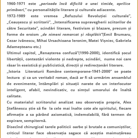
1960-1971 este „
perioada încă dificilă a unei timide, aprilice
primăveri,
” cu personalitățile literare și culturale adiacente.
1972-1989 este vremea „Refuzului Revoluției culturale”,
„Ceaușescu și scriitorii”, „Intensificarea supravegherii sciitorilor de
către Securitate”, scindări literare, festivism și blazare, precum și
forme de eroism „
de nimeni remarcat și răsplătit”
(Emil Brumaru,
Cezar ivănescu, Mihai Ursachioana Ieronim, Matei Vișniec, Gabriela
Adameșteanu etc.)
Ultimul capitol, „Renașterea confuză”(1990-2000), identifică șocul
libertății, contestări violente și nedrepte, scindări, nume noi care
răsar în eseistică și publicistică, direcții și redirecțonări literare.
„Istoria Literaturii Române contemporane-1941-2000” se poate
lectura și ca un veritabil roman, dacă ar fi să urmărim ansamblul
de evenimente, întâmplări și situații narate de un interlocutor
inteligent, afabil, nevindicativ, cu simțul umorului de înaltă
calitate.
Cu materialul scriitorului analizat sau observația proprie, Alex
Ștefănescu știe să fie la cele mai înalte cote ale spiritului, fiecare
afirmație a sa părând axiomatică, indemolabilă, fără termen de
expirare, sempiternă.
Disecînd chirurgical tarele politicii oarbe și brutale a comuniștilor,
criticul literar face observația sagace că aceștia maimuțăreau