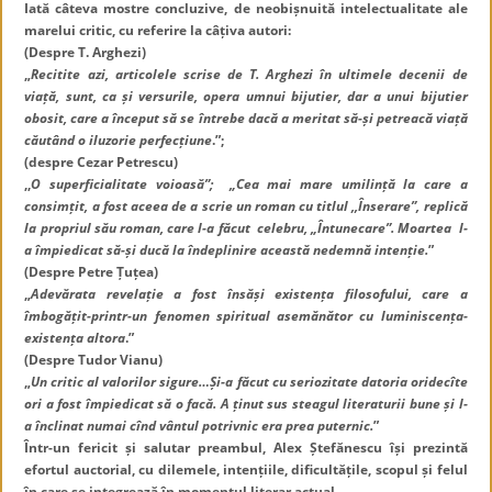
Iată câteva mostre concluzive, de neobișnuită intelectualitate ale
marelui critic, cu referire la câțiva autori:
(Despre T. Arghezi)
„
Recitite azi, articolele scrise de T. Arghezi în ultimele decenii de
viață, sunt, ca și versurile, opera umnui bijutier, dar a unui bijutier
obosit, care a început să se întrebe dacă a meritat să-și petreacă viață
căutând o iluzorie perfecțiune
.”;
(despre Cezar Petrescu)
,,
O superficialitate voioasă”; „Cea mai mare umilință la care a
consimțit, a fost aceea de a scrie un roman cu titlul ,,Înserare”, replică
la propriul său roman, care l-a făcut celebru, „Întunecare”. Moartea l-
a împiedicat să-și ducă la îndeplinire această nedemnă intenție.
”
(Despre Petre Țuțea)
„
Adevărata revelație a fost însăși existența filosofului, care a
îmbogățit-printr-un fenomen spiritual asemănător cu luminiscența-
existența altora
.”
(Despre Tudor Vianu)
„
Un critic al valorilor sigure…Și-a făcut cu seriozitate datoria oridecîte
ori a fost împiedicat să o facă. A ținut sus steagul literaturii bune și l-
a înclinat numai cînd vântul potrivnic era prea puternic.
”
Într-un fericit și salutar preambul, Alex Ștefănescu își prezintă
efortul auctorial, cu dilemele, intențiile, dificultățile, scopul și felul
în care se integrează în momentul literar actual.