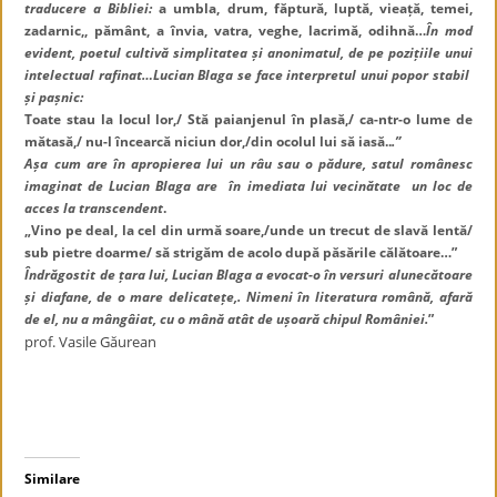
traducere a Bibliei:
a umbla, drum, făptură, luptă, vieață, temei,
zadarnic,, pământ, a învia, vatra, veghe, lacrimă, odihnă…
În mod
evident, poetul cultivă simplitatea și anonimatul, de pe pozițiile unui
intelectual rafinat…Lucian Blaga se face interpretul unui popor stabil
și pașnic:
Toate stau la locul lor,/ Stă paianjenul în plasă,/ ca-ntr-o lume de
mătasă,/ nu-l încearcă niciun dor,/din ocolul lui să iasă..
.”
Așa cum are în apropierea lui un râu sau o pădure, satul românesc
imaginat de Lucian Blaga are în imediata lui vecinătate un loc de
acces la transcendent
.
„Vino pe deal, la cel din urmă soare,/unde un trecut de slavă lentă/
sub pietre doarme/ să strigăm de acolo după păsările călătoare…”
Îndrăgostit de țara lui, Lucian Blaga a evocat-o în versuri alunecătoare
și diafane, de o mare delicatețe,. Nimeni în literatura română, afară
de el, nu a mângâiat, cu o mână atât de ușoară chipul României.
”
prof. Vasile Găurean
Similare