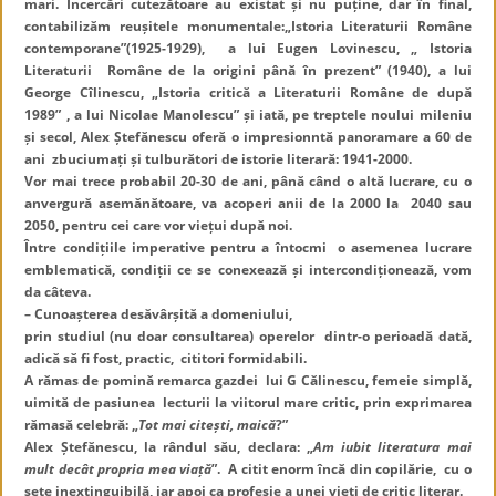
mari. Incercări cutezătoare au existat și nu puține, dar în final,
contabilizăm reușitele monumentale:„Istoria Literaturii Române
contemporane”(1925-1929), a lui Eugen Lovinescu, „ Istoria
Literaturii Române de la origini până în prezent” (1940), a lui
George Cîlinescu, „Istoria critică a Literaturii Române de după
1989” , a lui Nicolae Manolescu” și iată, pe treptele noului mileniu
și secol, Alex Ștefănescu oferă o impresionntă panoramare a 60 de
ani zbuciumați și tulburători de istorie literară: 1941-2000.
Vor mai trece probabil 20-30 de ani, până când o altă lucrare, cu o
anvergură asemănătoare, va acoperi anii de la 2000 la 2040 sau
2050, pentru cei care vor viețui după noi.
Între condițiile imperative pentru a întocmi o asemenea lucrare
emblematică, condiții ce se conexează și intercondiționează, vom
da câteva.
– Cunoașterea desăvârșită a domeniului,
prin studiul (nu doar consultarea) operelor dintr-o perioadă dată,
adică să fi fost, practic, cititori formidabili.
A rămas de pomină remarca gazdei lui G Călinescu, femeie simplă,
uimită de pasiunea lecturii la viitorul mare critic, prin exprimarea
rămasă celebră: „
Tot mai citești, maică
?”
Alex Ștefănescu, la rândul său, declara: „
Am iubit literatura mai
mult decât propria mea viață
”. A citit enorm încă din copilărie, cu o
sete inextinguibilă, iar apoi ca profesie a unei vieți de critic literar.