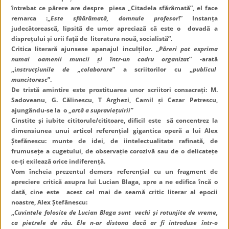
întrebat ce părere are despre piesa „Citadela sfărâmată”, el face
remarca :„
Este sfăărâmată, domnule profesor
!” Instanța
judecătorească, lipsită de umor apreciază că este o dovadă a
disprețului și urii față de literatura nouă, socialistă”.
Critica literară ajunsese apanajul inculților. „
Păreri pot exprima
numai oamenii muncii și într-un cadru organizat
” -arată
„i
nstrucțiunile de „colaborare
” a scriitorilor cu „
publicul
muncitoresc
”.
De tristă amintire este prostituarea unor scriitori consacrați: M.
Sadoveanu, G. Călinescu, T Arghezi, Camil și Cezar Petrescu,
ajungându-se la o „
artă a supraviețuirii”
Cinstite și iubite cititorule/cititoare, dificil este să concentrez la
dimensiunea unui articol referențial gigantica operă a lui Alex
Ștefănescu: munte de idei, de iintelectualitate rafinată, de
frumusețe a cugetului, de observație corozivă sau de o delicatețe
ce-ți exilează orice indiferență.
Vom încheia prezentul demers referențial cu un fragment de
apreciere critică asupra lui Lucian Blaga, spre a ne edifica încă o
dată, cine este acest cel mai de seamă critic literar al epocii
noastre, Alex Ștefănescu:
„
Cuvintele folosite de Lucian Blaga sunt vechi și rotunjite de vreme,
ca pietrele de râu. Ele n-ar distona dacă ar fi introduse într-o