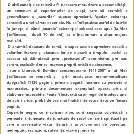
-O altă condiție se relevă a fi necesara maturizare a personalității,
un
summum
al experiențelor de viață, care să permită o
generalizare a „cazurilor” supuse aprecierii. Așadar, existența
concretă a unei vârste experiale. Nu se înfăptuiesc astfel de lucrări
în junețe, ci când „soarele” existențial coboară spre apus (la Alex
Ștefănescu, după 70 de ani), ca o încununare a altor majore
realizări.
-O anumită detașare de temă, o capacitate de apreciere exactă a
valorilor literare și plasarea lor pe o scară a timpului, astfel ca
aceasta să dăinuiască prin „probatoriul” administrat pro sau
contra, excluzând orice interese proprii, oricât de absconse.
„Istoria Literaturii Române contemporane 1941-200” a lui Alex
Ștefănescu se remarcă și prin masivitate, monumentalitate
tipografică (1126 pagini), printr-o bogată ilustrare cu portrete și
manuscrise., printr-o documentare exemplară, aparat critic și
elaborare impecabile. Poate fi lecturată ca un regal de înțelepciune,
de spirit critic, probă de cea mai înaltă intelectualitate pe fiecare
pagină.
Coperțile negre, cu înscrisuri albe, sunt sugestia coloristică a
perioadei întunecate, de jumătate de secol de iarnă spirituală pe
care a traversat-o viața literară a unor vremuri de opresiuni,
nedreptăți, excluziuni, suferințe, visare și moarte.