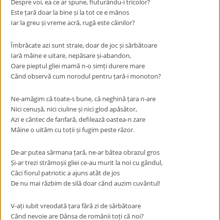
Despre voi, ea ce ar spune, fluturându-i tricolor?
Este țară doar la bine și la tot ce e mănos
Iar la greu și vreme acră, rugă este câinilor?
Îmbrăcate azi sunt straie, doar de joc și sărbătoare
Iară mâine e uitare, nepăsare și-abandon,
Oare pieptul gliei mamă n-o simți durere mare
Când observă cum norodul pentru țară-i monoton?
Ne-amăgim că toate-s bune, că neghină țara n-are
Nici cenușă, nici ciuline și nici glod apăsător,
Azi e cântec de fanfară, defilează oastea-n zare
Mâine o uităm cu toții și fugim peste răzor.
De-ar putea sărmana țară, ne-ar bătea obrazul gros
Și-ar trezi strămoșii gliei ce-au murit la noi cu gândul,
Căci fiorul patriotic a ajuns atât de jos
De nu mai răzbim de silă doar când auzim cuvântul!
V-ați iubit vreodată țara fără zi de sărbătoare
Când nevoie are Dânsa de românii toți că noi?