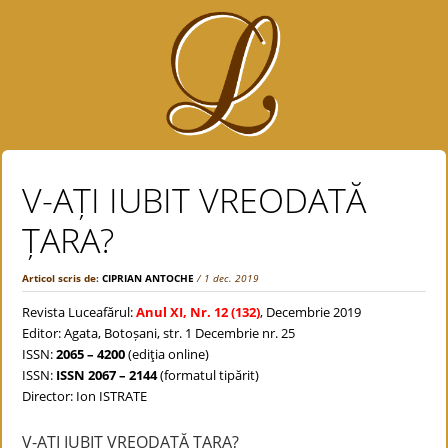
V-AȚI IUBIT VREODATĂ
ȚARA?
Articol scris de:
CIPRIAN ANTOCHE
/ 1 dec. 2019
Revista Luceafărul:
Anul XI, Nr. 12 (132)
, Decembrie 2019
Editor: Agata, Botoșani, str. 1 Decembrie nr. 25
ISSN:
2065 – 4200
(ediţia online)
ISSN:
ISSN 2067 – 2144
(formatul tipărit)
Director: Ion ISTRATE
V-AȚI IUBIT VREODATĂ ȚARA?