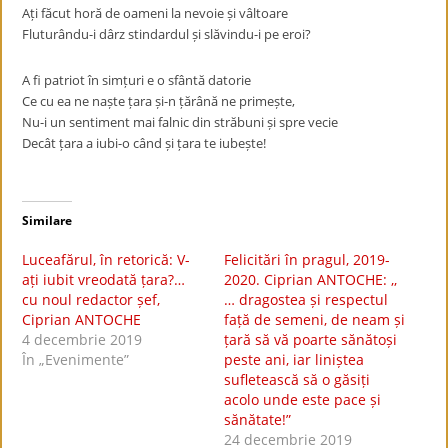
Ați făcut horă de oameni la nevoie și vâltoare
Fluturându-i dârz stindardul și slăvindu-i pe eroi?
A fi patriot în simțuri e o sfântă datorie
Ce cu ea ne naște țara și-n țărână ne primește,
Nu-i un sentiment mai falnic din străbuni și spre vecie
Decât țara a iubi-o când și țara te iubește!
Similare
Luceafărul, în retorică: V-
Felicitări în pragul, 2019-
ați iubit vreodată țara?…
2020. Ciprian ANTOCHE: ,,
cu noul redactor șef,
… dragostea și respectul
Ciprian ANTOCHE
față de semeni, de neam și
4 decembrie 2019
țară să vă poarte sănătoși
În „Evenimente”
peste ani, iar liniștea
sufletească să o găsiți
acolo unde este pace și
sănătate!”
24 decembrie 2019