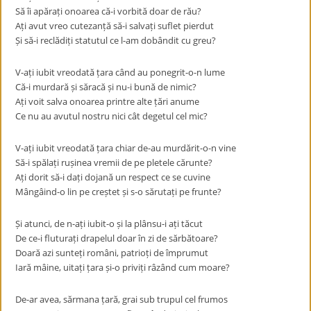
Să îi apărați onoarea că-i vorbită doar de rău?
Ați avut vreo cutezanță să-i salvați suflet pierdut
Și să-i reclădiți statutul ce l-am dobândit cu greu?
V-ați iubit vreodată țara când au ponegrit-o-n lume
Că-i murdară și săracă și nu-i bună de nimic?
Ați voit salva onoarea printre alte țări anume
Ce nu au avutul nostru nici cât degetul cel mic?
V-ați iubit vreodată țara chiar de-au murdărit-o-n vine
Să-i spălați rușinea vremii de pe pletele cărunte?
Ați dorit să-i dați dojană un respect ce se cuvine
Mângâind-o lin pe creștet și s-o sărutați pe frunte?
Și atunci, de n-ați iubit-o și la plânsu-i ați tăcut
De ce-i fluturați drapelul doar în zi de sărbătoare?
Doară azi sunteți români, patrioți de împrumut
Iară mâine, uitați țara și-o priviți râzând cum moare?
De-ar avea, sărmana țară, grai sub trupul cel frumos