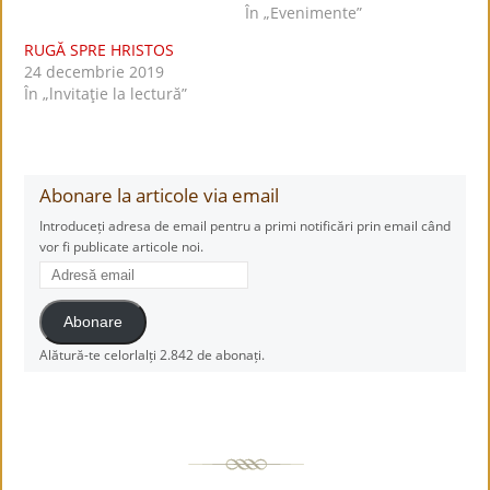
În „Evenimente”
RUGĂ SPRE HRISTOS
24 decembrie 2019
În „lnvitaţie la lectură”
Abonare la articole via email
Introduceți adresa de email pentru a primi notificări prin email când
vor fi publicate articole noi.
Adresă
email
Abonare
Alătură-te celorlalți 2.842 de abonați.