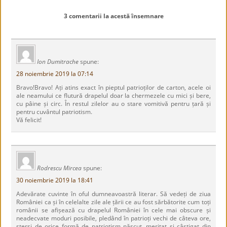
3 comentarii la acestă însemnare
Ion Dumitrache
spune:
28 noiembrie 2019 la 07:14
Bravo!Bravo! Ați atins exact în pieptul patrioților de carton, acele oi
ale neamului ce flutură drapelul doar la chermezele cu mici și bere,
cu pâine și circ. În restul zilelor au o stare vomitivă pentru țară și
pentru cuvântul patriotism.
Vă felicit!
Rodrescu Mircea
spune:
30 noiembrie 2019 la 18:41
Adevărate cuvinte în oful dumneavoastră literar. Să vedeți de ziua
României ca și în celelalte zile ale țării ce au fost sărbătorite cum toți
românii se afișează cu drapelul României în cele mai obscure și
neadecvate moduri posibile, pledând în patrioți vechi de câteva ore,
șterși de orice formă de patriotism născut, meritat și câștigat din