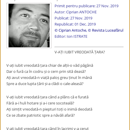
Primit pentru publicare: 27 Nov. 2019
Autor: Ciprian ANTOCHE
Publicat: 27 Nov. 2019
Republicat: 01 Dec. 2019
© Ciprian Antoche
,
© Revista Luceafărul
Editor: Ion ISTRATE
V-AȚI IUBIT VREODATĂ ȚARA?
V-ați iubit vreodată țara chiar de alții-o văd păgână
Dar o fură ca în codru și o cern prin sită deasă?
Ați avut vreodată-n viață paloș greu ținut în mână
Spre a duce lupta țării și-a clădi o cale-aleasă?
V-ați iubit vreodată țara când a plâns că e furată
Fără a-i huli hotare și a-i cere socoteală?
Ați simțit vreodată-n piepturi toți o inimă deodată
Ce se zbate patriotic spre a năvăli afară?
V-ați iubit vreodată țara când în lacrimi v-a cerut