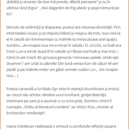
zbârlită şi stranie/ de tine mă prinde, sfântă pierzanie
’’
şi nu în
ultimul rând
frigul : ,,
Noi degerăm de frig afară/ şi paşii tremură pe
loc’’.
Dincolo de suferinţă şi disperare, poetul are viziunea divinităţii. Prin
intermediul visului şi al chipului blând şi nespus de trist, Isus vine la
el în celulă să-i înmiresmeze cu mâinile lui miraculoase acel spaţiu
sumbru. ,,As noapte Isus mi-a intrat în celulă,/ O, ce trist, ce înalt era
Crist/ Lun-a intrat după El în celulă/ şi-l făcea mai înalt şi mai trist /…
Când m-am trezit din grozava genună,/ miroseau paiele. Unde eşti
Doamne ? am urlat la zăbrele/ Din lună venea fum de căţui/ M-am
pipăit şi pe mâinile mele/ am găsit urmele cuielor Lui „ (As noapte
Isus… )
Poezia carcerală a lui Radu Gyr este în esenţă clocotitoare şi eroică,
iar crezul său artistic rămâne unul tonifiant, graţie libertăţii
interioare pe care şi-a asumat-o cu orice preţ. Dumitru Ichim îl
numeşte ,,Orfeu al literaturii române’’, iar Victor Pica ,,Homer al
închisorilor româneşti’’.
Ioana Cistelecan realizează o sinteză cu profunde reflecţii asupra