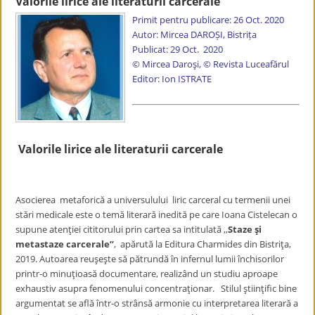
Valorile lirice ale literaturii carcerale
Primit pentru publicare: 26 Oct. 2020
Autor: Mircea DAROȘI, Bistrița
Publicat: 29 Oct. 2020
© Mircea Daroși, © Revista Luceafărul
Editor: Ion ISTRATE
Valorile lirice ale literaturii carcerale
Asocierea metaforică a universulului liric carceral cu termenii unei
stări medicale este o temă literară inedită pe care Ioana Cistelecan o
supune atenţiei cititorului prin cartea sa intitulată ,,
Staze şi
metastaze carcerale’’
, apărută la Editura Charmides din Bistriţa,
2019. Autoarea reuşeşte să pătrundă în infernul lumii închisorilor
printr-o minuţioasă documentare, realizând un studiu aproape
exhaustiv asupra fenomenului concentraţionar. Stilul ştiinţific bine
argumentat se află într-o strânsă armonie cu interpretarea literară a