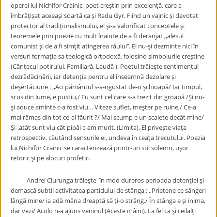
operei lui Nichifor Crainic, poet creştin prin excelenţă, care a
îmbrăţişat aceeaşi soartă ca şi Radu Gyr. Fiind un vajnic şi devotat
protector al tradiţionalismului, el şi-a valorificat conceptele şi
teoremele prin poezie cu mult înainte de a fi deranjat ,,alesul
comunist şi de a fi simţit atingerea răului’’. El nu-şi dezminte nici în
versuri formaţia sa teologică ortodoxă, folosind simbolurile creştine
(Cântecul potirului, Familiară, Laudă ). Poetul trăieşte sentimentul
dezrădăcinării, iar detenţia pentru el înseamnă dezolare şi
deşertăciune : ,,Aci pământul s-a-ngustat de-o şchioapă/ Iar timpul,
scos din lume, e pustiu,/ Eu sunt cel care s-a trezit din groapă /Şi nu-
şi aduce aminte c-a fost viu… Viteze suflet, meşter pe ruine,/ Ce-a
mai rămas din tot ce-ai făurit ?/ Mai scump e un scaiete decât mine/
Şi-.atât sunt viu cât pipăi c-am murit. (Limita). El priveşte viaţa
retrospectiv, căutând sensurile ei, undeva în ceaţa trecutului. Poezia
lui Nichifor Crainic se caracterizează printr-un stil solemn, uşor
retoric şi pe alocuri profetic.
Andrei Ciurunga trăieşte în mod dureros perioada detenţiei şi
demască subtil activitatea partidului de stânga : ,,Prietene ce sângeri
lângă mine/ ia adă mâna dreaptă să ţi-o strâng./ În stânga e şi inima,
dar vezi/ Acolo n-a ajuns veninul (Aceste mâini). La fel ca şi ceilalţi