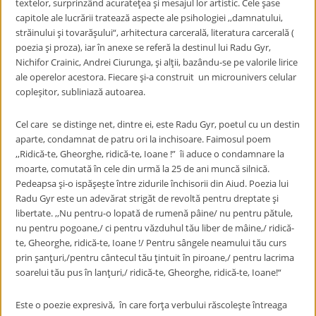
textelor, surprinzând acurateţea şi mesajul lor artistic. Cele şase
capitole ale lucrării tratează aspecte ale psihologiei ,,damnatului,
străinului şi tovarăşului“, arhitectura carcerală, literatura carcerală (
poezia şi proza), iar în anexe se referă la destinul lui Radu Gyr,
Nichifor Crainic, Andrei Ciurunga, şi alţii, bazându-se pe valorile lirice
ale operelor acestora. Fiecare şi-a construit un microunivers celular
copleşitor, subliniază autoarea.
Cel care se distinge net, dintre ei, este Radu Gyr, poetul cu un destin
aparte, condamnat de patru ori la inchisoare. Faimosul poem
,,Ridică-te, Gheorghe, ridică-te, Ioane !” îi aduce o condamnare la
moarte, comutată în cele din urmă la 25 de ani muncă silnică.
Pedeapsa şi-o ispăşeşte între zidurile închisorii din Aiud. Poezia lui
Radu Gyr este un adevărat strigăt de revoltă pentru dreptate şi
libertate. ,,Nu pentru-o lopată de rumenă pâine/ nu pentru pătule,
nu pentru pogoane,/ ci pentru văzduhul tău liber de mâine,/ ridică-
te, Gheorghe, ridică-te, Ioane !/ Pentru sângele neamului tău curs
prin şanţuri,/pentru cântecul tău ţintuit în piroane,/ pentru lacrima
soarelui tău pus în lanţuri,/ ridică-te, Gheorghe, ridică-te, Ioane!“
Este o poezie expresivă, în care forţa verbului răscoleşte întreaga