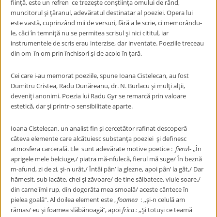
fiinţă, este un refren ce trezeşte conştiinţa omului de rând,
muncitorul şi ţăranul, adevăratul destinatar al poeziei. Opera lui
este vastă, cuprinzând mii de versuri, fără a le scrie, ci memorându-
le, căci în temniţă nu se permitea scrisul şi nici cititul, iar
instrumentele de scris erau interzise, dar inventate. Poeziile treceau
din om în om prin închisori şi de acolo în ţară.
Cei care i-au memorat poeziile, spune Ioana Cistelecan, au fost
Dumitru Cristea, Radu Dunăreanu, dr. N. Burlacu şi mulţi alţii,
deveniţi anonimi. Poezia lui Radu Gyr se remarcă prin valoare
estetică, dar şi printr-o sensibilitate aparte.
Ioana Cistelecan, un analist fin şi cercetător rafinat descoperă
câteva elemente care alcătuiesc substanţa poeziei şi definesc
atmosfera carcerală. Ele sunt adevărate motive poetice :
fieru
l- ,,În
aprigele mele belciuge,/ piatra mă-nfulecă, fierul mă suge/ În beznă
m-afund, zi de zi, şi-n urât,/ Întâi pân’ la glezne, apoi pân’ la gât,/ Dar
hămesit, sub lacăte, chei şi zăvoare/ de tine sălbatece, viule soare,/
din carne îmi rup, din dogorâta mea smoală/ aceste cântece în
pielea goală”. Al doilea element este ,
foamea
: ,,şi-n celulă am
rămas/ eu şi foamea slăbănoagă’’, apoi
frica :
,,Şi totuşi ce teamă