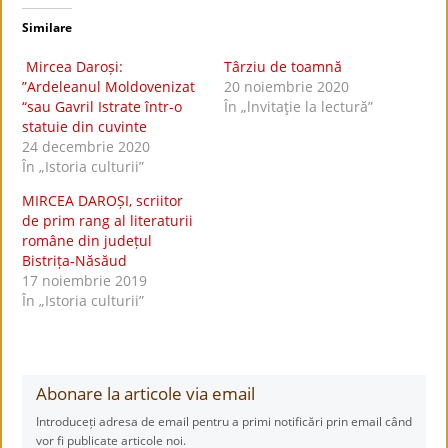
Similare
Mircea Daroși:
Târziu de toamnă
”Ardeleanul Moldovenizat
20 noiembrie 2020
“sau Gavril Istrate într-o
În „lnvitaţie la lectură”
statuie din cuvinte
24 decembrie 2020
În „Istoria culturii”
MIRCEA DAROȘI, scriitor
de prim rang al literaturii
române din județul
Bistrița-Năsăud
17 noiembrie 2019
În „Istoria culturii”
Abonare la articole via email
Introduceți adresa de email pentru a primi notificări prin email când
vor fi publicate articole noi.