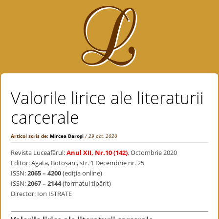
Valorile lirice ale literaturii
carcerale
Articol scris de:
Mircea Daroşi
/ 29 oct. 2020
Revista Luceafărul:
Anul XII, Nr.10 (142)
, Octombrie 2020
Editor: Agata, Botoșani, str. 1 Decembrie nr. 25
ISSN:
2065 – 4200
(ediţia online)
ISSN:
2067 – 2144
(formatul tipărit)
Director: Ion ISTRATE