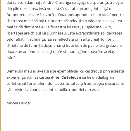
doi scriitori damnaţi, Andrei Ciurunga se agaţă de speranţă, trăieşte
din plin dezolarea, însă nu uită să-şi arate recunoştinţa faţă de
Dumnezeu pe care îl invocă : ,,Doamne, aprinde-n cer o stea/ pentru
libertatea mea/ să mă uit printre zăbrele/ şi s-o văd acolo sus, / Cea
mai caldă dintre stele/ La fereastra lui Isus „ (Rugăciune ). Aici,
libertatea are chipul lui Dumnezeu. Este extraordinară solidaritatea
celor aflaţi în suferinţă. Ea se reflectă şi prin arta creaţiilor lor. :
,,Prietene de temniţă duşmană/ şi frate bun de pâine fără grâu,/ ne
doare pe-amândoi aceeaşi rană/ şi spumegând muşcăm acelaşi
frâu’’.
Demersul meu ar avea şi alte exemplificări cu cei trecuţi prin această
experienţă, dar las cartea
d-nei Cistelecan
să fie un dialog de
suflet cu cititorul, oferindu-i autenticitatea şi frumuseţea discursului
său privind valoarea incontestabilă a poeziei carcerale.
Mircea Daroşi