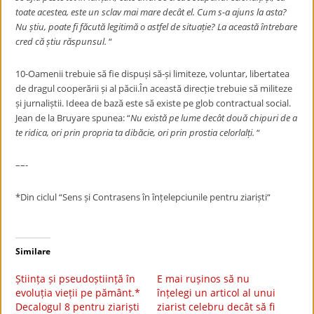
toate acestea, este un sclav mai mare decât el. Cum s-a ajuns la asta?
Nu știu, poate fi făcută legitimă o astfel de situație? La această întrebare
cred că știu răspunsul.
“
10-Oamenii trebuie să fie dispuși să-și limiteze, voluntar, libertatea
de dragul cooperării și al păcii.În această direcție trebuie să militeze
și jurnaliștii. Ideea de bază este să existe pe glob contractual social.
Jean de la Bruyare spunea: “
Nu există pe lume decât două chipuri de a
te ridica, ori prin propria ta dibăcie, ori prin prostia celorlalți.
“
––-
*Din ciclul “Sens și Contrasens în înțelepciunile pentru ziariști“
Similare
Știința și pseudoștiință în
E mai rușinos să nu
evoluția vieții pe pământ.*
înțelegi un articol al unui
Decalogul 8 pentru ziariști
ziarist celebru decât să fi