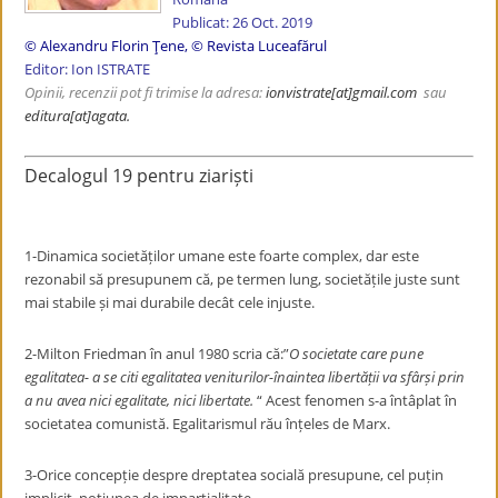
Publicat: 26 Oct. 2019
© Alexandru Florin Țene
,
© Revista Luceafărul
Editor: Ion ISTRATE
Opinii, recenzii pot fi trimise la adresa:
ionvistrate
[at]gmail.com
sau
editura[at]agata.
Decalogul 19 pentru ziariști
1-Dinamica societăților umane este foarte complex, dar este
rezonabil să presupunem că, pe termen lung, societățile juste sunt
mai stabile și mai durabile decât cele injuste.
2-Milton Friedman în anul 1980 scria că:”
O societate care pune
egalitatea- a se citi egalitatea veniturilor-înaintea libertății va sfârși prin
a nu avea nici egalitate, nici libertate.
“ Acest fenomen s-a întâplat în
societatea comunistă. Egalitarismul rău înțeles de Marx.
3-Orice concepție despre dreptatea socială presupune, cel puțin