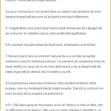
implicit, noțiunea de imparțialitate.
4-Lucru cel mai bun ce-l poate face un ziarist care dorește să scrie
despre imparțialitate este să accepte principiul diferenței.
5- Inegalitățile sunt juste doar dacă toată lumea are de câștigat de
pe urma lor; în celelate cazuri, este preferabil egalitatea.
6-În această situație ideea de basă este: dreptatea ca echitate.
7-Fiecare ziarist are un instinct natural de a-și urmări propriile
interese și este în interesul tuturor ca oamenii să coopereze între ei;
doar astfel vor reuși să nu se mai războiască și să se desprindă de
viața singuratică, săracă, rea, brutală și scurtă.
8-Caracteristica neamului omenesc este să aibă tendința către
putere, care nu încetează decât după moarte. Ziariștii și scriitorii nu
sunt excluși de la această caracteristică.
9-În 1782 Jean-Jacques Rousseau scria că:”
Omul s-a născut liber, dar
se află peste tot în lanțuri, câte unul se crede stăpânul celorlalți și, cu