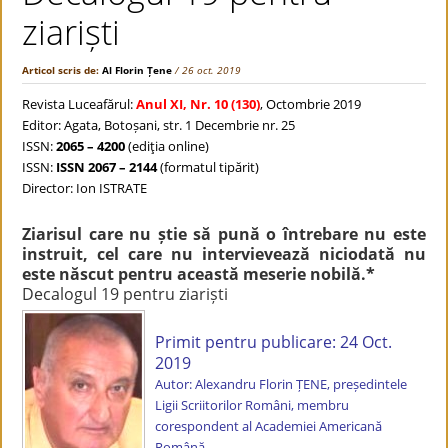
ziariști
Articol scris de:
Al Florin Țene
/ 26 oct. 2019
Revista Luceafărul:
Anul XI, Nr. 10 (130)
, Octombrie 2019
Editor: Agata, Botoșani, str. 1 Decembrie nr. 25
ISSN:
2065 – 4200
(ediţia online)
ISSN:
ISSN 2067 – 2144
(formatul tipărit)
Director: Ion ISTRATE
Ziarisul care nu știe să pună o întrebare nu este
instruit, cel care nu intervievează niciodată nu
este născut pentru această meserie nobilă.*
Decalogul 19 pentru ziariști
Primit pentru publicare: 24 Oct.
2019
Autor: Alexandru Florin ȚENE, președintele
Ligii Scriitorilor Români, membru
corespondent al Academiei Americană
Română