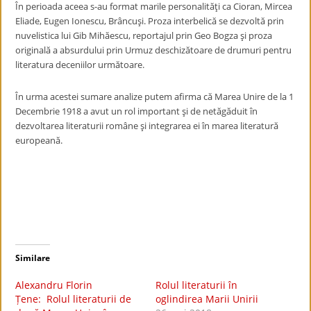
În perioada aceea s-au format marile personalităţi ca Cioran, Mircea
Eliade, Eugen Ionescu, Brâncuşi. Proza interbelică se dezvoltă prin
nuvelistica lui Gib Mihăescu, reportajul prin Geo Bogza şi proza
originală a absurdului prin Urmuz deschizătoare de drumuri pentru
literatura deceniilor următoare.
În urma acestei sumare analize putem afirma că Marea Unire de la 1
Decembrie 1918 a avut un rol important şi de netăgăduit în
dezvoltarea literaturii române şi integrarea ei în marea literatură
europeană.
Similare
Alexandru Florin
Rolul literaturii în
Țene: Rolul literaturii de
oglindirea Marii Unirii