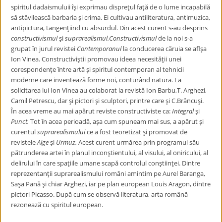
spiritul dadaismuluii îşi exprimau dispreţul faţă de o lume incapabilă
să stăvilească barbaria şi crima. Ei cultivau antiliteratura, antimuzica,
antipictura, tangenţiind cu absurdul. Din acest curent s-au desprins
constructivismul
şi
suprarealismul.
Constructivismul
de la noi s-a
grupat în jurul revistei
Contemporanul
la conducerea căruia se aflşa
Ion Vinea. Constructiviştii promovau ideea necesităţii unei
corespondenţe între artă şi spiritul contemporan al tehnicii
moderne care inventează forme noi, conturând natura. La
solicitarea lui Ion Vinea au colaborat la revistă Ion Barbu,T. Arghezi,
Camil Petrescu, dar şi pictori şi sculptori, printre care şi C.Brâncuşi.
În acea vreme au mai apărut reviste constructiviste ca:
Integral
şi
Punct.
Tot în acea perioadă, aşa cum spuneam mai sus, a apărut şi
curentul
suprarealismului
ce a fost teoretizat şi promovat de
revistele
Alge
şi
Urmuz.
Acest curent urmărea prin programul său
pătrunderea artei în planul inconştientului, al visului, al oniricului, al
delirului în care spaţiile umane scapă controlul conştiinţei. Dintre
reprezentanţii suprarealismului români amintim pe Aurel Baranga,
Saşa Pană şi chiar Arghezi, iar pe plan european Louis Aragon, dintre
pictori Picasso. După cum se observă literatura, arta română
rezonează cu spiritul european.