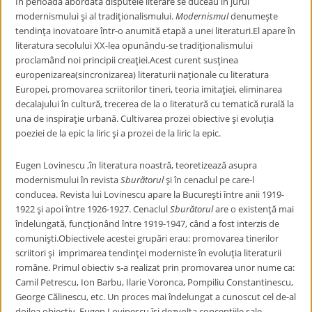
În perioada abordată disputele literare se duceau în jurul
modernismului şi al tradiţionalismului.
Modernismul
denumeşte
tendinţa inovatoare într-o anumită etapă a unei literaturi.El apare în
literatura secolului XX-lea opunându-se tradiţionalismului
proclamând noi principii creaţiei.Acest curent susţinea
europenizarea(sincronizarea) literaturii naţionale cu literatura
Europei, promovarea scriitorilor tineri, teoria imitaţiei, eliminarea
decalajului în cultură, trecerea de la o literatură cu tematică rurală la
una de inspiraţie urbană. Cultivarea prozei obiective şi evoluţia
poeziei de la epic la liric şi a prozei de la liric la epic.
Eugen Lovinescu ,în literatura noastră, teoretizează asupra
modernismului în revista
Sburătorul
şi în cenaclul pe care-l
conducea. Revista lui Lovinescu apare la Bucureşti între anii 1919-
1922 şi apoi între 1926-1927. Cenaclul
Sburătorul
are o existenţă mai
îndelungată, funcţionând între 1919-1947, când a fost interzis de
comunişti.Obiectivele acestei grupări erau: promovarea tinerilor
scriitori şi imprimarea tendinţei moderniste în evoluţia literaturii
române. Primul obiectiv s-a realizat prin promovarea unor nume ca:
Camil Petrescu, Ion Barbu, Ilarie Voronca, Pompiliu Constantinescu,
George Călinescu, etc. Un proces mai îndelungat a cunoscut cel de-al
doilea obiectiv. Eugen Lovinescu îşi dezvolta concepţiile sale