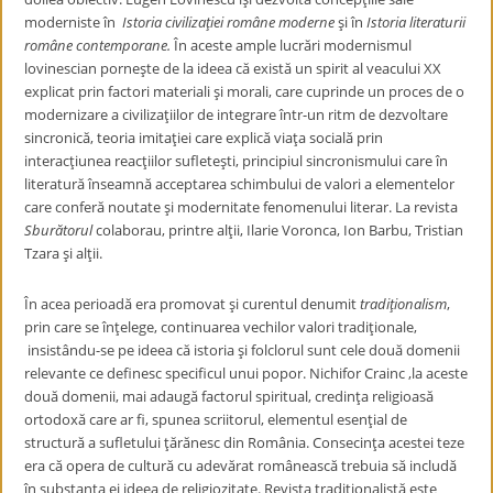
moderniste în
Istoria civilizaţiei române moderne
şi în
Istoria literaturii
române contemporane.
În aceste ample lucrări modernismul
lovinescian porneşte de la ideea că există un spirit al veacului XX
explicat prin factori materiali şi morali, care cuprinde un proces de o
modernizare a civilizaţiilor de integrare într-un ritm de dezvoltare
sincronică, teoria imitaţiei care explică viaţa socială prin
interacţiunea reacţiilor sufleteşti, principiul sincronismului care în
literatură înseamnă acceptarea schimbului de valori a elementelor
care conferă noutate şi modernitate fenomenului literar. La revista
Sburătorul
colaborau, printre alţii, Ilarie Voronca, Ion Barbu, Tristian
Tzara şi alţii.
În acea perioadă era promovat şi curentul denumit
tradiţionalism
,
prin care se înţelege, continuarea vechilor valori tradiţionale,
insistându-se pe ideea că istoria şi folclorul sunt cele două domenii
relevante ce definesc specificul unui popor. Nichifor Crainc ,la aceste
două domenii, mai adaugă factorul spiritual, credinţa religioasă
ortodoxă care ar fi, spunea scriitorul, elementul esenţial de
structură a sufletului ţărănesc din România. Consecinţa acestei teze
era că opera de cultură cu adevărat românească trebuia să includă
în substanţa ei ideea de religiozitate. Revista tradiţionalistă este