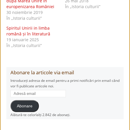
după Marea Unire în
26 mai 2018
europenizarea României
În „Istoria culturii”
30 noiembrie 2019
În „Istoria culturii”
Spiritul Unirii in limba
română și în literatură
19 ianuarie 2025
În „Istoria culturii”
Abonare la articole via email
Introduceți adresa de email pentru a primi notificări prin email când
vor fi publicate articole noi.
Adresă
email
Abonare
Alătură-te celorlalți 2.842 de abonați.