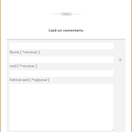
Lasă un comentariu
Nume [ *necesar ]
E-
mail [ *necesar ]
Adresă web [ *opţional ]