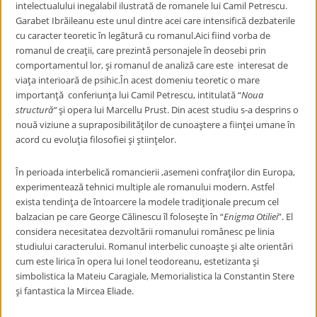
intelectualului inegalabil ilustrată de romanele lui Camil Petrescu.
Garabet Ibrăileanu este unul dintre acei care intensifică dezbaterile
cu caracter teoretic în legătură cu romanul.Aici fiind vorba de
romanul de creaţii, care prezintă personajele în deosebi prin
comportamentul lor, şi romanul de analiză care este interesat de
viaţa interioară de psihic.În acest domeniu teoretic o mare
importanţă conferiunţa lui Camil Petrescu, intitulată “
Noua
structură“
şi opera lui Marcellu Prust. Din acest studiu s-a desprins o
nouă viziune a supraposibilităţilor de cunoaştere a fiinţei umane în
acord cu evoluţia filosofiei şi ştiinţelor.
În perioada interbelică romancierii ,asemeni confraţilor din Europa,
experimentează tehnici multiple ale romanului modern. Astfel
exista tendinţa de întoarcere la modele tradiţionale precum cel
balzacian pe care George Călinescu îl foloseşte în “
Enigma
Otiliei
”. El
considera necesitatea dezvoltării romanului românesc pe linia
studiului caracterului. Romanul interbelic cunoaşte şi alte orientări
cum este lirica în opera lui Ionel teodoreanu, estetizanta şi
simbolistica la Mateiu Caragiale, Memorialistica la Constantin Stere
şi fantastica la Mircea Eliade.