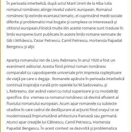
În perioada interbelică, după actul Marii Unirii de la Alba Iulia
romanul românesc atinge nivelul valoric european. Romanul
românesc îşi extinde evantaiul tematic, el cuprinzând medii sociale
diferite şi problematici mai bogate şi complexe ce interesează şi
cititorul european.Fiindcă multe din aceste romane sunt traduse în
limbi europene.Sunt publicate în aceste limbi romane semnate de
Gib I.Mihăescu, Cezar Petrescu, Camil Petrescu, Hortensia Papadat
Bengescu şi alţii.
Apariţa romanului
Ion
de Liviu Rebreanu în anul 1920 a fost un
eveniment editorial. Acesta fiind primul roman românesc
comparabil cu capodoperele universale prin impresia copleşitoare
de viaţă pe care o degaja . Romanele apărute în perioada interbelică
continuă inspiraţia rurală prin operele lui M.Sadoveanu, şi
L.Rebreanu, dar având valori cu totul superioare şi cu modalităţi
specifice. Era vremea ca romanul românesc să devină afluient al
fluviului romanului european. Acum apar romanele cu subiecte
citadine în care cadrul de desfăşurare al acţiunii fiind oraşul ce se
modernizează împrumutând arhitectura franceză sau germană.
Atunci apar creaţiile lui Călinescu, Camil Petrescu, Hortensia
Papadat Bengescu. În acest context se dezvoltă şi problematica