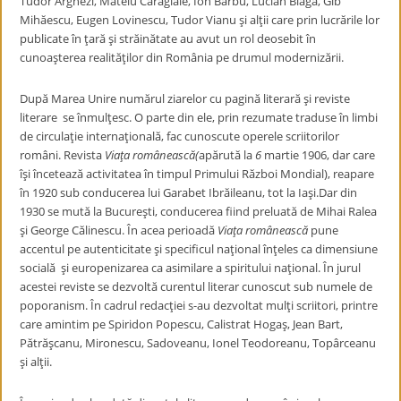
Tudor Arghezi, Mateiu Caragiale, Ion Barbu, Lucian Blaga, Gib
Mihăescu, Eugen Lovinescu, Tudor Vianu şi alţii care prin lucrările lor
publicate în ţară şi străinătate au avut un rol deosebit în
cunoaşterea realităţilor din România pe drumul modernizării.
După Marea Unire numărul ziarelor cu pagină literară şi reviste
literare se înmulţesc. O parte din ele, prin rezumate traduse în limbi
de circulaţie internaţională, fac cunoscute operele scriitorilor
români. Revista
Viaţa românească(
apărută la
6
martie 1906, dar care
îşi încetează activitatea în timpul Primului Război Mondial), reapare
în 1920 sub conducerea lui Garabet Ibrăileanu, tot la Iaşi.Dar din
1930 se mută la Bucureşti, conducerea fiind preluată de Mihai Ralea
şi George Călinescu. În acea perioadă
Viaţa românească
pune
accentul pe autenticitate şi specificul naţional înţeles ca dimensiune
socială şi europenizarea ca asimilare a spiritului naţional. În jurul
acestei reviste se dezvoltă curentul literar cunoscut sub numele de
poporanism. În cadrul redacţiei s-au dezvoltat mulţi scriitori, printre
care amintim pe Spiridon Popescu, Calistrat Hogaş, Jean Bart,
Pătrăşcanu, Mironescu, Sadoveanu, Ionel Teodoreanu, Topârceanu
şi alţii.