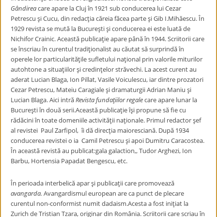
Gândirea
care apare la Cluj în 1921 sub conducerea lui Cezar
Petrescu şi Cucu, din redacţia căreia făcea parte şi Gib I.Mihăescu. În
1929 revista se mută la Bucureşti şi conducerea ei este luată de
Nichifor Crainic. Această publicaţie apare până în 1944. Scriitorii care
se înscriau în curentul tradiţionalist au căutat să surprindă în
operele lor particularităţile sufletului naţional prin valorile miturilor
autohtone a situaţiilor şi credinţelor străvechi. La acest curent au
aderat Lucian Blaga, Ion Pillat, Vasile Voiculescu, iar dintre prozatori
Cezar Petrescu, Mateiu Caragiale şi dramaturgii Adrian Maniu şi
Lucian Blaga. Aici intră
Revista fundaţiilor regale
care apare lunar la
Bucureşti în două serii.Această publicaţie îşi propune să fie cu
rădăcini în toate domeniile activităţii naţionale. Primul redactor şef
al revistei Paul Zarfipol, îi dă direcţia maioresciană. După 1934
conducerea revistei o ia Camil Petrescu şi apoi Dumitru Caracostea.
În această revistă au publicat:gala galaction,, Tudor Arghezi, Ion
Barbu, Hortensia Papadat Bengescu, etc.
În perioada interbelică apar şi publicaţii care promovează
avangarda.
Avangardismul european are ca punct de plecare
curentul non-conformist numit dadaism.Acesta a fost iniţiat la
Zurich de Tristian Tzara, originar din România. Scriitorii care scriau în