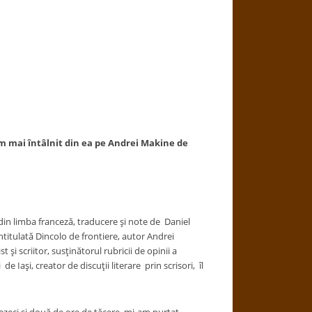
am mai întâlnit din ea pe Andrei Makine de
din limba franceză, traducere şi note de Daniel
titulată Dincolo de frontiere, autor Andrei
t şi scriitor, susţinătorul rubricii de opinii a
de Iaşi, creator de discuţii literare prin scrisori, îl