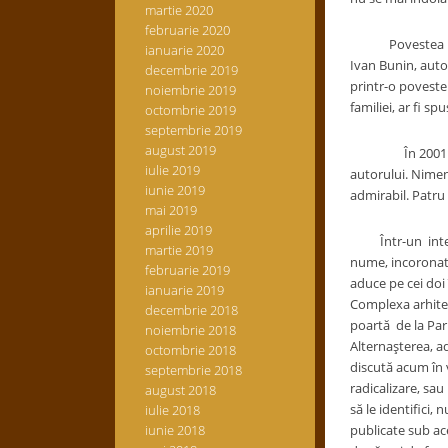
martie 2020
februarie 2020
Povestea vieţii 
ianuarie 2020
Ivan Bunin, autor
decembrie 2019
printr-o poveste 
noiembrie 2019
familiei, ar fi s
octombrie 2019
septembrie 2019
august 2019
În 2001 a încep
iulie 2019
autorului. Nimen
iunie 2019
admirabil. Patru
mai 2019
aprilie 2019
Într-un interviu
martie 2019
nume, incoronat 
februarie 2019
aduce pe cei doi 
ianuarie 2019
Complexa arhitect
decembrie 2018
poartă de la Pari
noiembrie 2018
Alternaşterea, ad
octombrie 2018
discută acum în 
septembrie 2018
radicalizare, sau
august 2018
să le identifici
iulie 2018
iunie 2018
publicate sub ac