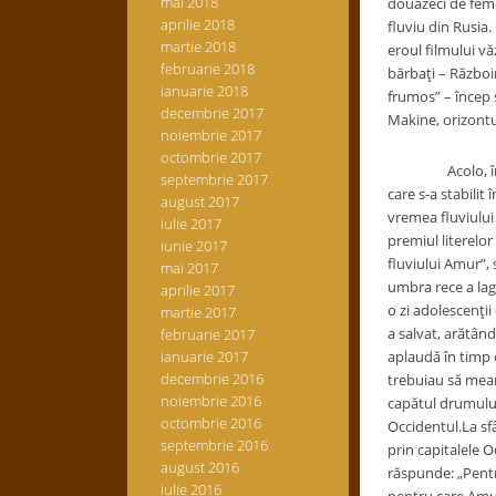
mai 2018
douăzeci de feme
aprilie 2018
fluviu din Rusia.
martie 2018
eroul filmului vă
februarie 2018
bărbaţi – Războin
ianuarie 2018
frumos” – încep 
decembrie 2017
Makine, orizontur
noiembrie 2017
octombrie 2017
Acolo, în Rusia,
septembrie 2017
care s-a stabilit 
august 2017
vremea fluviului
iulie 2017
premiul literelor
iunie 2017
fluviului Amur”, 
mai 2017
umbra rece a lagă
aprilie 2017
o zi adolescenţii
martie 2017
a salvat, arătând
februarie 2017
ianuarie 2017
aplaudă în timp c
decembrie 2016
trebuiau să mear
noiembrie 2016
capătul drumului,
octombrie 2016
Occidentul.La sf
septembrie 2016
prin capitalele 
august 2016
răspunde: „Pentru
iulie 2016