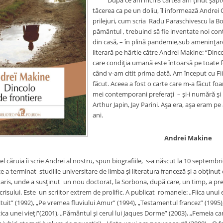
După ce am închis cartea am ţinut şapteze
tăcerea ca pe un doliu, îl informează Andrei Cr
prilejuri, cum scria Radu Paraschivescu la Bo
pământul , trebuind să fie inventate noi con
din casă, – în plină pandemie,sub ameninţar
literară pe hârtie către Andrei Makine: “Dinco
care condiţia umană este întoarsă pe toate fe
când v-am citit prima dată. Am început cu Fii
făcut. Aceea a fost o carte care m-a făcut foart
mei contemporani preferaţi – şi-i numără şi 
Arthur Japin, Jay Parini. Aşa era, aşa eram pe 
ani.
Andrei Makine
l căruia îi scrie Andrei al nostru, spun biografiile, s-a născut la 10 septembrie
e a terminat studiile universitare de limba şi literatura franceză şi a obţin
a Paris, unde a susţinut un nou doctorat, la Sorbona, după care, un timp, a pre
scrisului. Este un scriitor extrem de prolific. A publicat romanele: „Fiica unui
ituit” (1992), „Pe vremea fluviului Amur” (1994), „Testamentul francez” (1995)
ica unei vieţi”(2001), „Pământul şi cerul lui Jaques Dorme” (2003), „Femeia c