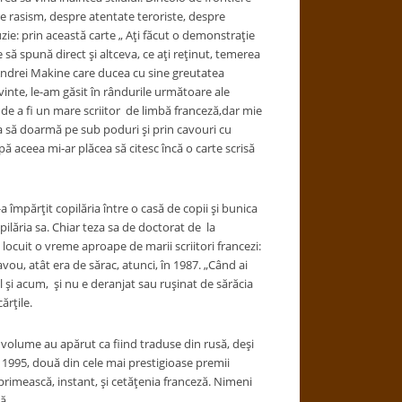
re rasism, despre atentate teroriste, despre
uzie: prin această carte „ Aţi făcut o demonstraţie
e să spună direct şi altceva, ce aţi reţinut, temerea
l Andrei Makine care ducea cu sine greutatea
uvinte, le-am găsit în rândurile următoare ale
ul de a fi un mare scriitor de limbă franceză,dar mie
ea să doarmă pe sub poduri şi prin cavouri cu
pă aceea mi-ar plăcea să citesc încă o carte scrisă
împărţit copilăria între o casă de copii şi bunica
pilăria sa. Chiar teza sa de doctorat de la
locuit o vreme aproape de marii scriitori francezi:
avou, atât era de sărac, atunci, în 1987. „Când ai
el şi acum, şi nu e deranjat sau ruşinat de sărăcia
ărţile.
olume au apărut ca fiind traduse din rusă, deşi
, 1995, două din cele mai prestigioase premii
 primească, instant, şi cetăţenia franceză. Nimeni
ă.