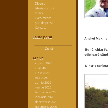
Diverse
Istoria culturii
Interviu
Evenimente
Știri de presă
Contact
Caută pe sit
Andrei Makine 
Caută
după:
Bună, chiar fo
odinioară când
Arhiva
august 2026
Dintr-o scrisoa
iulie 2026
iunie 2026
mai 2026
aprilie 2026
martie 2026
februarie 2026
ianuarie 2026
decembrie 2025
noiembrie 2025