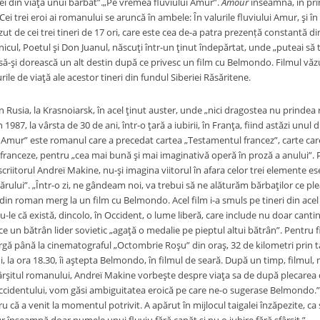
i din viaţa unui bărbat”.„Pe vremea fluviului Amur”.
Amour
înseamnă, în pri
 Cei trei eroi ai romanului se aruncă în ambele: În valurile fluviului Amur, şi în
zut de cei trei tineri de 17 ori, care este cea de-a patra prezență constantă di
icul, Poetul şi Don Juanul, născuţi într-un ţinut îndepărtat, unde „puteai să tră
să-şi dorească un alt destin după ce privesc un film cu Belmondo. Filmul văzu
ile de viaţă ale acestor tineri din fundul Siberiei Răsăritene.
 la Krasnoiarsk, în acel ţinut auster, unde „nici dragostea nu prindea răd
în 1987, la vârsta de 30 de ani, într-o ţară a iubirii, în Franţa, fiind astăzi unul 
 Amur” este romanul care a precedat cartea „Testamentul francez”, carte care
 franceze, pentru „cea mai bună şi mai imaginativă operă în proză a anului”. Po
scriitorul Andreï Makine, nu-şi imagina viitorul în afara celor trei elemente ese
rului”. „Într-o zi, ne gândeam noi, va trebui să ne alăturăm bărbaţilor ce pleac
 din roman merg la un film cu Belmondo. Acel film i-a smuls pe tineri din acel „s
u-le că există, dincolo, în Occident, o lume liberă, care include nu doar cant
e un bătrân lider sovietic „agaţă o medalie pe pieptul altui bătrân”. Pentru f
gă până la cinematograful „Octombrie Roşu” din oraş, 32 de kilometri prin tai
 la ora 18.30, îi aştepta Belmondo, în filmul de seară. După un timp, filmul, nu 
ârşitul romanului, Andreï Makine vorbeşte despre viaţa sa de după plecarea di
Occidentului, vom găsi ambiguitatea eroică pe care ne-o sugerase Belmondo.”
 că a venit la momentul potrivit. A apărut în mijlocul taigalei înzăpezite, ca s