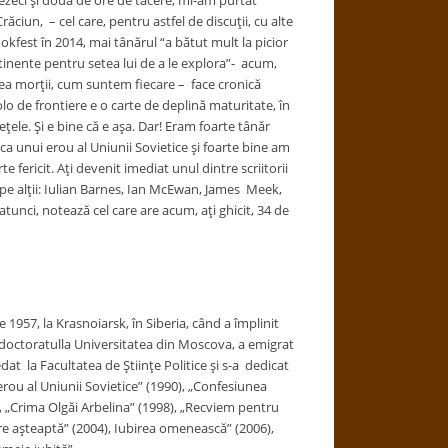
ci şi două de ore de tăcere, mi-am purtat
ăciun, – cel care, pentru astfel de discuţii, cu alte
okfest în 2014, mai tânărul “a bătut mult la picior
tinente pentru setea lui de a le explora”- acum,
ea morţii, cum suntem fiecare – face cronică
lo de frontiere e o carte de deplină maturitate, în
ţele. Şi e bine că e aşa. Dar! Eram foarte tânăr
ca unui erou al Uniunii Sovietice şi foarte bine am
e fericit. Aţi devenit imediat unul dintre scriitorii
pe alţii: Iulian Barnes, Ian McEwan, James Meek,
atunci, notează cel care are acum, aţi ghicit, 34 de
 1957, la Krasnoiarsk, în Siberia, când a împlinit
ut doctoratulla Universitatea din Moscova, a emigrat
dat la Facultatea de Ştiinţe Politice şi s-a dedicat
 erou al Uniunii Sovietice” (1990), „Confesiunea
, „Crima Olgăi Arbelina” (1998), „Recviem pentru
are aşteaptă” (2004), Iubirea omenească” (2006),