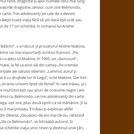
mul rând, dragoste şi apoi numele celui mai lung
 valurile dragostei,
amour
, cum zice Belmondo,
n carte. Trei adolescenţi pe cale de a deveni
ieşti toată viaţa fără să ştii dacă eşti urât sau
t de 17 ori schimbă, în romanul lui Andreï
ăcini”, s-a născut şi prozatorul Andreï Makine,
dintre cei mai importanţi scriitori francezi. „Pe
 i-a adus lui Makine, în 1995, un „Goncourt”,
ate, la fel ca eroii săi din cartea „Pe vremea
nţiale ale satului siberian: „Lemnul, aurul şi
ă cu drujbele lor în taiga”, scrie Makine. Dar într-
traniu univers lipsit de femei” în care trăiau, şi i-
ine muncitoreşti sau şiruri de costume negre care
ilmul cu Belmondo, cei trei adolescenţi din carte
ga, opt ore, plus două opriri ca să mănânce. Şi la
îl mai priveau, îl trăiau şi explorau altfel
n Siberia: „Douăzeci de ani mai târziu, rătăcind
„De ce Belmondo?, se întreabă autorul. Și
ă schimbe viaţa unor tineri şi destinul unei ţări,