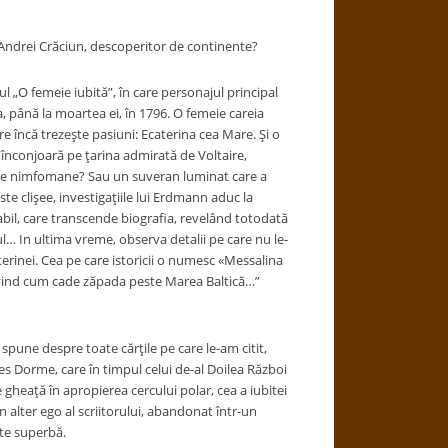
ndrei Crăciun, descoperitor de continente?
 „O femeie iubită”, în care personajul principal
ea, până la moartea ei, în 1796. O femeie careia
re încă trezeşte pasiuni: Ecaterina cea Mare. Şi o
înconjoară pe ţarina admirată de Voltaire,
nţe nimfomane? Sau un suveran luminat care a
 clişee, investigaţiile lui Erdmann aduc la
bil, care transcende biografia, revelând totodată
zul… In ultima vreme, observa detalii pe care nu le-
aterinei. Cea pe care istoricii o numesc «Messalina
rivind cum cade zăpada peste Marea Baltică…”
une despre toate cărţile pe care le-am citit,
ues Dorme, care în timpul celui de-al Doilea Război
gheaţă în apropierea cercului polar, cea a iubitei
n alter ego al scriitorului, abandonat într-un
ste superbă.