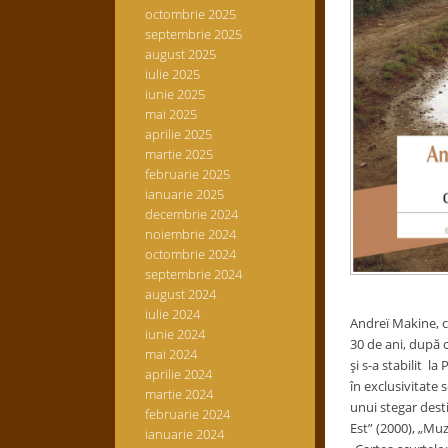
octombrie 2025
septembrie 2025
august 2025
iulie 2025
iunie 2025
mai 2025
aprilie 2025
martie 2025
februarie 2025
ianuarie 2025
decembrie 2024
noiembrie 2024
octombrie 2024
septembrie 2024
august 2024
iulie 2024
Andreï Makine, ce
iunie 2024
30 de ani, după c
mai 2024
şi s-a stabilit l
aprilie 2024
în exclusivitate 
martie 2024
unui stegar dest
februarie 2024
Est” (2000), „Muz
ianuarie 2024