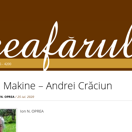
5 - 4200
 Makine – Andrei Crăciun
 N. OPREA
/ 25 iul. 2020
Ion N. OPREA