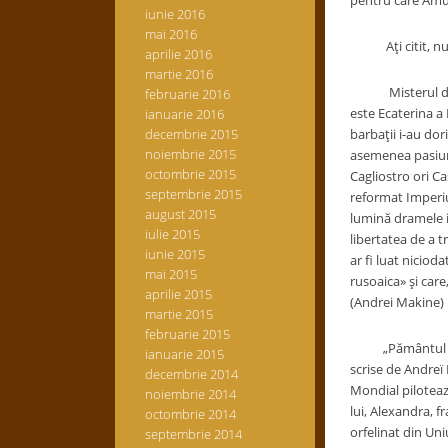
pentru care Amur
iunie 2016
mai 2016
Aţi citit, nu-i 
aprilie 2016
martie 2016
Misterul dragost
februarie 2016
este Ecaterina a 
ianuarie 2016
decembrie 2015
barbaţii i-au dor
noiembrie 2015
asemenea pasiune
octombrie 2015
Cagliostro ori C
septembrie 2015
reformat Imperiu
august 2015
lumină dramele i
iulie 2015
libertatea de a t
iunie 2015
ar fi luat niciod
mai 2015
rusoaica» şi car
aprilie 2015
(Andrei Makine)
martie 2015
februarie 2015
„Pământul şi cer
ianuarie 2015
scrise de Andreï 
decembrie 2014
Mondial pilotează
noiembrie 2014
lui, Alexandra, f
octombrie 2014
orfelinat din Uni
septembrie 2014