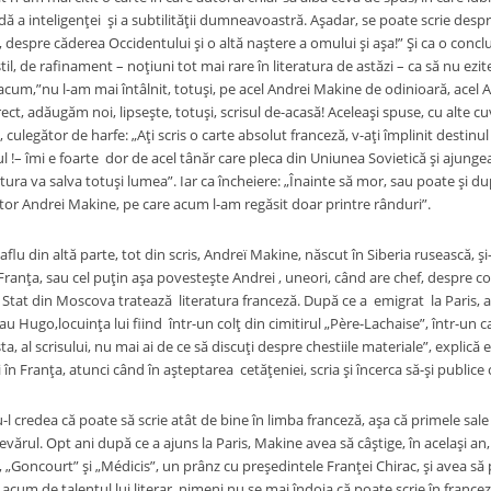
ă a inteligenţei şi a subtilităţii dumneavoastră. Aşadar, se poate scrie desp
, despre căderea Occidentului şi o altă naştere a omului şi aşa!” Şi ca o concl
til, de rafinament – noţiuni tot mai rare în literatura de astăzi – ca să nu ezit
, acum,”nu l-am mai întâlnit, totuşi, pe acel Andrei Makine de odinioară, ace
irect, adăugăm noi, lipseşte, totuşi, scrisul de-acasă! Aceleaşi spuse, cu alte c
ii, culegător de harfe: „Aţi scris o carte absolut franceză, v-aţi împlinit destin
l !– îmi e foarte dor de acel tânăr care pleca din Uniunea Sovietică şi ajung
atura va salva totuşi lumea”. Iar ca încheiere: „Înainte să mor, sau poate şi du
tor Andrei Makine, pe care acum l-am regăsit doar printre rânduri”.
in altă parte, tot din scris, Andreï Makine, născut în Siberia rusească, şi-a 
 Franţa, sau cel puţin aşa povesteşte Andrei , uneori, când are chef, despre co
Stat din Moscova tratează literatura franceză. După ce a emigrat la Paris, a 
au Hugo,locuinţa lui fiind într-un colţ din cimitirul „Père-Lachaise”, într-un c
a, al scrisului, nu mai ai de ce să discuţi despre chestiile materiale”, explică 
i în Franţa, atunci când în aşteptarea cetăţeniei, scria şi încerca să-şi publice c
ea că poate să scrie atât de bine în limba franceză, aşa că primele sale v
vărul. Opt ani după ce a ajuns la Paris, Makine avea să câştige, în acelaşi an
, „Goncourt” şi „Médicis”, un prânz cu preşedintele Franţei Chirac, şi avea să
acum de talentul lui literar, nimeni nu se mai îndoia că poate scrie în francez