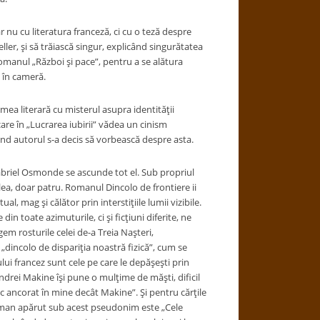
nu cu literatura franceză, ci cu o teză despre
ller, şi să trăiască singur, explicând singurătatea
 romanul „Război şi pace”, pentru a se alătura
e în cameră.
literară cu misterul asupra identităţii
are în „Lucrarea iubirii” vădea un cinism
nd autorul s-a decis să vorbească despre asta.
briel Osmonde se ascunde tot el. Sub propriul
lea, doar patru. Romanul Dincolo de frontiere ii
, mag şi călător prin interstiţiile lumii vizibile.
 toate azimuturile, ci şi ficţiuni diferite, ne
em rosturile celei de-a Treia Naşteri,
 „dincolo de dispariţia noastră fizică”, cum se
i francez sunt cele pe care le depăşeşti prin
 Andrei Makine îşi pune o mulţime de măşti, dificil
 ancorat în mine decât Makine”. Şi pentru cărţile
roman apărut sub acest pseudonim este „Cele