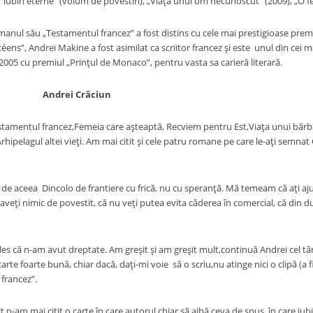
 iubiri eterne” (volum de povestiri), „Viaţa unui om necunoscut” (2009), „O f
său „Testamentul francez” a fost distins cu cele mai prestigioase premii li
ens”, Andreï Makine a fost asimilat ca scriitor francez şi este unul din cei ma
005 cu premiul „Prinţul de Monaco”, pentru vasta sa carieră literară.
Andrei Crăciun
tamentul francez,Femeia care aşteaptă, Recviem pentru Est,Viaţa unui bărba
Arhipelagul altei vieţi. Am mai citit şi cele patru romane pe care le-aţi semna
eea Dincolo de frantiere cu frică, nu cu speranţă. Mă temeam că aţi ajuns 
 aveţi nimic de povestit, că nu veţi putea evita căderea în comercial, că di
-am avut dreptate. Am greşit şi am greşit mult,continuă Andrei cel tânăr
carte foarte bună, chiar dacă, daţi-mi voie să o scriu,nu atinge nici o clipă (a f
francez”.
ai citit o carte în care autorul chiar să aibă ceva de spus, în care iubirea