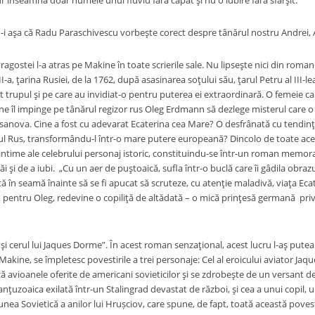
 înseamnă doar numele unui fluviu fără capăt şi nu o iubire fără sfârşit.”
aşa că Radu Paraschivescu vorbeşte corect despre tânărul nostru Andrei, A
ei l-a atras pe Makine în toate scrierile sale. Nu lipseşte nici din romanul
II-a, ţarina Rusiei, de la 1762, după asasinarea soţului său, ţarul Petru al III-l
it trupul şi pe care au invidiat-o pentru puterea ei extraordinară. O femeie ca
 îl impinge pe tânărul regizor rus Oleg Erdmann să dezlege misterul care o 
asanova. Cine a fost cu adevarat Ecaterina cea Mare? O desfrânată cu tendi
l Rus, transformându-l într-o mare putere europeană? Dincolo de toate aceste
ntime ale celebrului personaj istoric, constituindu-se într-un roman memora
răi şi de a iubi. „Cu un aer de puştoaică, sufla într-o buclă care îi gâdila obra
ată în seamă înainte să se fi apucat să scruteze, cu atenţie maladivă, viaţa Ec
e, pentru Oleg, redevine o copiliţă de altădată – o mică prinţesă germană p
ul lui Jaques Dorme”. În acest roman senzaţional, acest lucru l-aş putea sp
Makine, se împletesc povestirile a trei personaje: Cel al eroicului aviator Jaq
 avioanele oferite de americani sovieticilor şi se zdrobeşte de un versant de 
ranţuzoaica exilată într-un Stalingrad devastat de război, şi cea a unui copil, u
unea Sovietică a anilor lui Hrușciov, care spune, de fapt, toată această pove