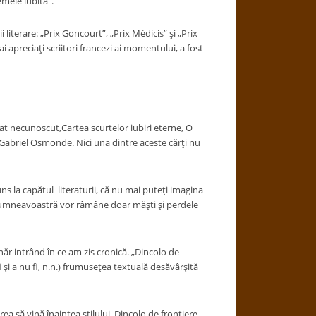
emeie iubită”.
terare: „Prix Goncourt”, „Prix Médicis” şi „Prix
i apreciaţi scriitori francezi ai momentului, a fost
t necunoscut,Cartea scurtelor iubiri eterne, O
t Gabriel Osmonde. Nici una dintre aceste cărţi nu
la capătul literaturii, că nu mai puteţi imagina
n dumneavoastră vor râmâne doar măşti şi perdele
 intrând în ce am zis cronică. „Dincolo de
i şi a nu fi, n.n.) frumuseţea textuală desăvârşită
 să vină înaintea stilului. Dincolo de frontiere