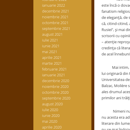
ianuarie 2022
este încă o dovad
decembrie 2021
fanatism religios
noiembrie 2021
de eleganţă, de s
octombrie 2021
că, citind-citind
septembrie 2021
Rusiei”, şi mai d
august 2021
scrisorii cu opin
iulie 2021
– atenţie reproşu
iunie 2021
credinţa că liter
mai 2021
de acel înnebuni
aprilie 2021
martie 2021
Mai intim, aflu d
februarie 2021
lui originară din
ianuarie 2021
Universitatea de 
decembrie 2020
Balzac, Molière s
noiembrie 2020
ales drumul acest
octombrie 2020
primilor ani trăiţ
septembrie 2020
august 2020
iulie 2020
Nimeni nu-l cred
iunie 2020
nu acesta era ade
mai 2020
literare din lume
aprilie 2020
nu se mai îndoia 