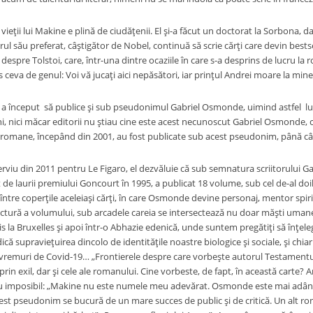
lui Makine e plină de ciudăţenii. El şi-a făcut un doctorat la Sorbona, dar 
ul său preferat, câştigător de Nobel, continuă să scrie cărţi care devin bestse
despre Tolstoi, care, într-una dintre ocaziile în care s-a desprins de lucru la
pus ceva de genul: Voi vă jucaţi aici nepăsători, iar prinţul Andrei moare la min
ut să publice şi sub pseudonimul Gabriel Osmonde, uimind astfel lumea 
i, nici măcar editorii nu ştiau cine este acest necunoscut Gabriel Osmonde, c
 romane, începând din 2001, au fost publicate sub acest pseudonim, până câ
 din 2011 pentru Le Figaro, el dezvăluie că sub semnatura scriitorului Ga
de laurii premiului Goncourt în 1995, a publicat 18 volume, sub cel de-al doi
între coperţile aceleiaşi cărţi, în care Osmonde devine personaj, mentor spiritual
ură a volumului, sub arcadele careia se intersectează nu doar măşti umane din
s la Bruxelles şi apoi într-o Abhazie edenică, unde suntem pregătiţi să înţeleg
ică supravieţuirea dincolo de identităţile noastre biologice şi sociale, şi chiar
vremuri de Covid-19… „Frontierele despre care vorbeşte autorul Testamentulu
 prin exil, dar şi cele ale romanului. Cine vorbeste, de fapt, în această carte?
, nu imposibil: „Makine nu este numele meu adevărat. Osmonde este mai adânc
est pseudonim se bucură de un mare succes de public şi de critică. Un alt 