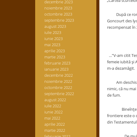
„Cartea scurtelor
decembrie 2023
noiembrie 2023
octombrie 2023
După ce romanul 
septembrie 2023
Goncourt des lycé
august 2023
recompensat în 2
iulie 2023
iunie 2023
mai 2023
aprilie 2023
…”V-am citit Tes
martie 2023
femeie iubită şi 
februarie 2023
m-a dezamăgit.
ianuarie 2023
decembrie 2022
noiembrie 2022
Am deschis de ac
octombrie 2022
nimic, că nu mai
septembrie 2022
de fum.
august 2022
iulie 2022
Bineînţeles că n
iunie 2022
frontiere este o 
mai 2022
din Testamentul 
aprilie 2022
martie 2022
..De mult n-am m
februarie 2022