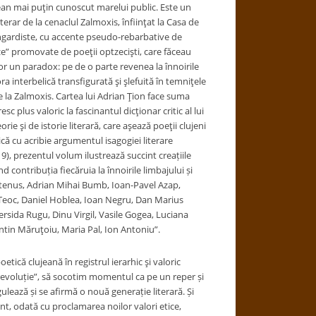
jean mai puţin cunoscut marelui public. Este un
terar de la cenaclul Zalmoxis, înfiinţat la Casa de
anvangardiste, cu accente pseudo-rebarbative de
roze” promovate de poeţii optzecişti, care făceau
or un paradox: pe de o parte revenea la înnoirile
a interbelică transfigurată şi şlefuită în temniţele
 la Zalmoxis. Cartea lui Adrian Ţion face suma
esc plus valoric la fascinantul dicţionar critic al lui
ie şi de istorie literară, care aşează poeţii clujeni
ică cu acribie argumentul isagogiei literare
), prezentul volum ilustrează succint creațiile
nd contribuția fiecăruia la înnoirile limbajului și
untenus, Adrian Mihai Bumb, Ioan-Pavel Azap,
 Teoc, Daniel Hoblea, Ioan Negru, Dan Marius
sida Rugu, Dinu Virgil, Vasile Gogea, Luciana
tin Măruţoiu, Maria Pal, Ion Antoniu”.
etică clujeană în registrul ierarhic şi valoric
revoluție”, să socotim momentul ca pe un reper și
ulează și se afirmă o nouă generație literară. Și
nt, odată cu proclamarea noilor valori etice,