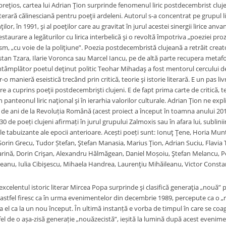
i preţios, cartea lui Adrian Ţion surprinde fenomenul liric postdecembrist clu
 literară călinesciană pentru poeţii ardeleni. Autorul s-a concentrat pe grupul li
ilor, în 1991, şi al poeţilor care au gravitat în jurul acestei sinergii lirice 
restaurare a legăturilor cu lirica interbelică şi o revoltă împotriva „poeziei p
sm, „cu voie de la poliţiune”. Poezia postdecembristă clujeană a retrăit creat
istan Tzara, Ilarie Voronca sau Marcel Iancu, pe de altă parte recupera metafor
tâmplător poetul deţinut politic Teohar Mihadaş a fost mentorul cercului de
-o manieră eseistică trecând prin critică, teorie şi istorie literară. E un pas livr
e a cuprins poeţii postdecembrişti clujeni. E de fapt prima carte de critică, teor
 panteonul liric naţional şi în ierarhia valorilor culturale. Adrian Ţion ne expl
0 de ani de la Revoluția Română (acest proiect a început în toamna anului 2019
 30 de poeți clujeni afirmați în jurul grupului Zalmoxis sau în afara lui, sublinii
rele tabuizante ale epocii anterioare. Acești poeți sunt: Ionuţ Ţene, Horia M
orin Grecu, Tudor Ștefan, Ştefan Manasia, Marius Ţion, Adrian Suciu, Flavia
arină, Dorin Crişan, Alexandru Hălmăgean, Daniel Moșoiu, Ştefan Melancu, Per
anu, Iulia Cibişescu, Mihaela Handrea, Laurenţiu Mihăileanu, Victor Constan
 excelentul istoric literar Mircea Popa surprinde şi clasifică generaţia „nouă” po
astfel firesc ca în urma evenimentelor din decembrie 1989, percepute ca o „
 el ca la un nou început. În ultimă instanță e vorba de timpul în care se coag
el de o așa-zisă generație „nouăzecistă”, ieșită la lumină după acest evenime