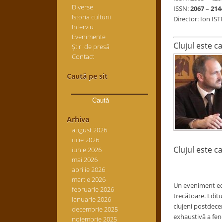
Diverse
ISSN:
2067 – 214
Istoria culturii
Director: Ion IS
Interviu
Evenimente
Clujul este c
Știri de presă
Contact
Caută pe sit
Caută
după:
Arhiva
august 2026
iulie 2026
Clujul este c
iunie 2026
mai 2026
aprilie 2026
martie 2026
Un eveniment edi
februarie 2026
trecătoare. Editu
ianuarie 2026
clujeni postdecem
decembrie 2025
exhaustivă a feno
noiembrie 2025