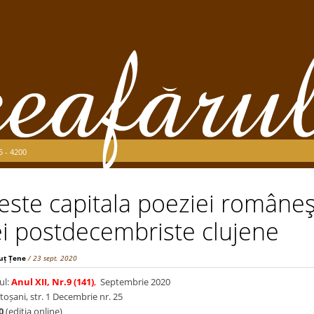
5 - 4200
 este capitala poeziei româneşt
i postdecembriste clujene
uț Țene
/ 23 sept. 2020
ul:
Anul XII, Nr.9 (141)
,
Septembrie 2020
toșani, str. 1 Decembrie nr. 25
0
(ediţia online)