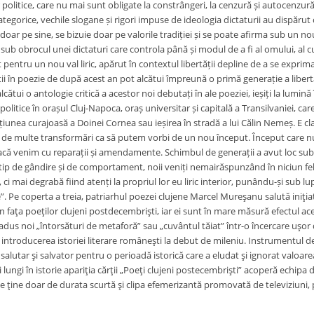
 politice, care nu mai sunt obligate la constrângeri, la cenzură și autocenzur
categorice, vechile slogane și rigori impuse de ideologia dictaturii au dispărut
doar pe sine, se bizuie doar pe valorile tradiției și se poate afirma sub un nou 
 sub obrocul unei dictaturi care controla până și modul de a fi al omului, al cult
pentru un nou val liric, apărut în contextul libertății depline de a se exprima
ții în poezie de după acest an pot alcătui împreună o primă generație a libertăț
lcătui o antologie critică a acestor noi debutați în ale poeziei, ieșiți la lumină
olitice în orașul Cluj-Napoca, oraș universitar și capitală a Transilvaniei, care 
unea curajoasă a Doinei Cornea sau ieșirea în stradă a lui Călin Nemeș. E clar 
 de multe transformări ca să putem vorbi de un nou început. Început care nu ig
acă venim cu reparații și amendamente. Schimbul de generații a avut loc sub och
t tip de gândire și de comportament, noii veniți nemairăspunzând în niciun fe
 ci mai degrabă fiind atenți la propriul lor eu liric interior, punându-și sub lu
. Pe coperta a treia, patriarhul poezei clujene Marcel Mureşanu salută iniţiati
n faţa poeţilor clujeni postdecembrişti, iar ei sunt în mare măsură efectul acel
 adus noi „întorsături de metaforă” sau „cuvântul tăiat” într-o încercare uşor 
introducerea istoriei literare româneşti la debut de mileniu. Instrumentul de cri
salutar şi salvator pentru o perioadă istorică care a eludat şi ignorat valoar
 lungi în istorie apariţia cărţii „Poeţi clujeni postecembrişti” acoperă echipa 
 ce ţine doar de durata scurtă şi clipa efemerizantă promovată de televiziuni, pol