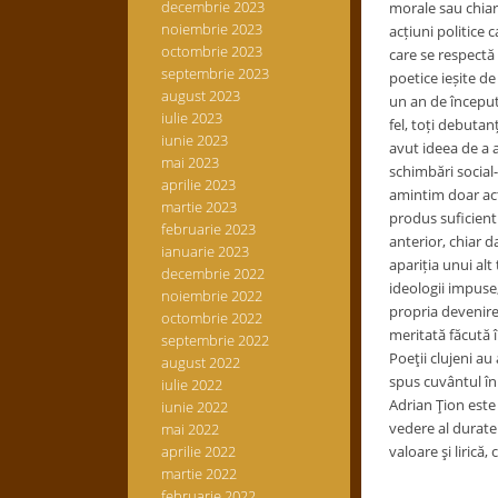
decembrie 2023
morale sau chiar
noiembrie 2023
acțiuni politice 
octombrie 2023
care se respectă 
septembrie 2023
poetice ieșite de
august 2023
un an de început 
iulie 2023
fel, toți debutan
iunie 2023
avut ideea de a a
mai 2023
schimbări social-p
aprilie 2023
amintim doar acți
martie 2023
produs suficient
februarie 2023
anterior, chiar d
ianuarie 2023
apariția unui al
decembrie 2022
ideologii impuse,
noiembrie 2022
propria devenire”
octombrie 2022
meritată făcută î
septembrie 2022
Poeţii clujeni au
august 2022
spus cuvântul în 
iulie 2022
Adrian Ţion este 
iunie 2022
vedere al duratei
mai 2022
aprilie 2022
valoare şi lirică,
martie 2022
februarie 2022