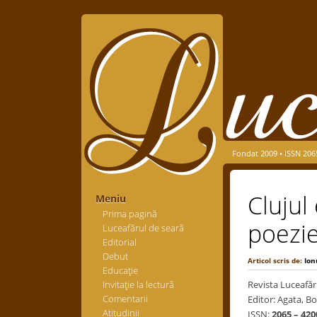
Fondat 2009 • ISSN 206
Clujul
Meniu
Prima pagină
poezie
Luceafărul de seară
Editorial
Debut
Articol scris de:
Ion
Educaţie
Invitaţie la lectură
Revista Luceafăr
Comentarii
Editor: Agata, Bo
Atitudinii
ISSN:
2065 – 420