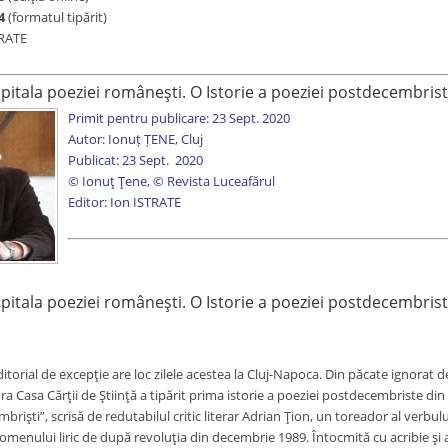
4
(formatul tipărit)
TRATE
apitala poeziei româneşti. O Istorie a poeziei postdecembris
Primit pentru publicare: 23 Sept. 2020
Autor: Ionuț ȚENE, Cluj
Publicat: 23 Sept. 2020
© Ionuț Țene, © Revista Luceafărul
Editor: Ion ISTRATE
apitala poeziei româneşti. O Istorie a poeziei postdecembris
torial de excepţie are loc zilele acestea la Cluj-Napoca. Din păcate ignorat d
ra Casa Cărţii de Ştiinţă a tipărit prima istorie a poeziei postdecembriste di
brişti”, scrisă de redutabilul critic literar Adrian Ţion, un toreador al verbului
menului liric de după revoluţia din decembrie 1989. Întocmită cu acribie şi at