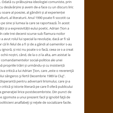
ă. Odată cu prăbușirea ideologiei comuniste, prin
 cu desăvârșire și avem de-a face cu un discurs liric
soare al poeziei, al gândirii și al experienței
urii, al literaturii. Anul 1990 poate fi socotit ca
 pe sine și lumea la care se raportează. În acest
ii și a expresivității eului poetic. Adrian Țion a
 în cele trei decenii scurse sub flamura noilor
a avut rolul lui special la revoluție, dacă ar fi să
că în felul de a fi și de a gândi al oamenilor s-au
noră, și nici nu poate s-o facă, ceea ce s-a creat
ii noștri, când, de la o zi la alta, am asistat la
l comandamentelor social-politice ale unei
pă propriile trăiri și urmându-și cu insistență
va critică a lui Adrian Ţion, care „este o reverenţă
ui sângeros şi fertil Decembrie 1989 la Cluj”.
disperantă pentru adversarii lirismului, care şi-a
tică şi istorie literară pe care îl oferă publicului
ea generaţiei lirice postdecembriste. Din punct de
de zgomote a unui prezent facil şi ignobil faţă de
iticieni analfabeţi şi reţele de socializare facile.