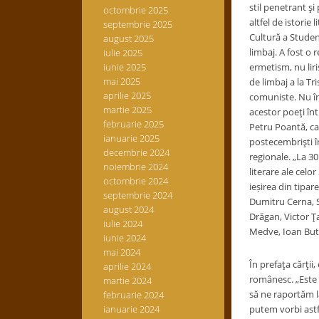
stil penetrant ş
octombrie 2025
altfel de istorie
septembrie 2025
Cultură a Studenţ
august 2025
limbaj. A fost o 
iulie 2025
iunie 2025
ermetism, nu liri
mai 2025
de limbaj a la Tr
aprilie 2025
comuniste. Nu în
martie 2025
acestor poeţi într
februarie 2025
Petru Poantă, car
ianuarie 2025
postecembrişti în
decembrie 2024
regionale. „La 3
noiembrie 2024
literare ale celor
octombrie 2024
ieșirea din tipa
septembrie 2024
Dumitru Cerna, S
august 2024
Drăgan, Victor Ţ
iulie 2024
Medve, Ioan Bute
iunie 2024
mai 2024
În prefaţa cărţii,
aprilie 2024
românesc. „Este 
martie 2024
să ne raportăm la
februarie 2024
ianuarie 2024
putem vorbi astf