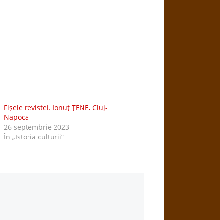
Fișele revistei. Ionuț ȚENE, Cluj-
Napoca
26 septembrie 2023
În „Istoria culturii”