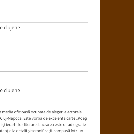
te clujene
te clujene
e media oficioasă ocupată de alegeri electorale
n Cluj-Napoca. Este vorba de excelenta carte „Poeţi
 şi ierarhiilor literare. Lucrarea este o radiografie
enţie la detalii şi semnificaţii, compusă într-un