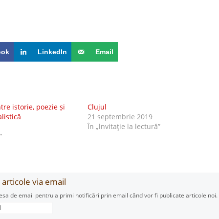
ook
LinkedIn
Email
tre istorie, poezie și
Clujul
listică
21 septembrie 2019
În „lnvitaţie la lectură”
”
articole via email
esa de email pentru a primi notificări prin email când vor fi publicate articole noi.