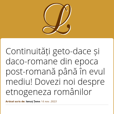
Continuități geto-dace și
daco-romane din epoca
post-romană până în evul
mediu! Dovezi noi despre
etnogeneza românilor
Articol scris de:
Ionuț Țene
/ 6 nov. 2023