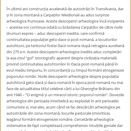
În ultimii ani construcția accelerată de autostrăzi în Transilvania, dar
și în zona montană a Carpaților Meidionali au adus surprize
arheologice frumoase. Aceste descoperiri arheologice încă incipiente
– acestea vor continua odată cu brăzdarea Carpaților de către noile
drumuri expres – aduc descoperiri inedite, care confirmă
continuitatea populației geto-dace și post-romană, a locuitorilor
autohtoni, pe teritoriul fostei Dacii romane după retragera aureliană
din 275 e.n. Aceste descoperiri arheologice inedite aduc completări
la așa-zisul ”gol” istoriografic aparent despre civilizația materială
privind continuitatea autohtonilor în Dacia post-romană până în
evul mediu timpuriu, în concordanță cu timpul formării etnogenezei
poporului român. Noile descoperiri arheologice despre populația
autohtonă geto-dacă și daco-romană în epoca post-romană nu mai
face de actualitatea titlul celebrei cărți a lui Gheorghe Brătianu din
anii 1940 – ”O enigmă și un miracol istoric: poporul român”. Dovezile
arheologice din perioada interbelică au explodat în anii perioadei
comuniste și, mai ales, acum când se fac descărcări arheologice pe
autostrăzile din zona montană, locurile pastorale (mioritice),
leagănul formării etnogenezei române. Cercetările arheologice
sistematice de fapt completează comprehensiv intuițiile geniale dar