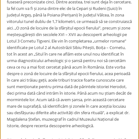
fuseseră preconizate cinci. Dintre acestea, trei sunt deja în cercetare,
la fel cum va fi și zona dintre ele: de la Cepari și Rudeni (Șuici) în
județul Argeș, până la Poiana (Perișani) în județul Vâlcea, în zona
viitorului tunel dublu de 1,7 kilometri, ce urmează să se construiască
aici. „O zonă de locuire de la sfârșitul epocii fierului”, precum și zone
meșteșugărești din secolele XVI – XVII au descoperit arheologii pe
Lotul 3 Cornetu Tigveni. Ele vin în completarea „urmelor romane”
identificate pe Lotul 2 al Autostrăzii Sibiu Pitești, Boița – Cornetu,
tot în acest an „Situl în care ne aflăm este unul nou identificat în
urma diagnosticului arheologic și o șansă pentru noi să cercetăm
ceva ce nu a mai fost cercetat până acum în România. Este vorba
despre o zonă de locuire de la sfârșitul epocii fierului, acea perioadă
în care aici trăiau geții, acele triburi tracice foarte cunoscute care
sunt menționate pentru prima dată de părintele istoriei Herodot,
deci prima dată când intrăm în istorie. Până acum nu știam decât de
mormintele lor. Acum iată că avem șansa, prin această cercetare
mare de suprafață, să identificăm și zonele în care aceștia locuiau
sau desfășurau diferite alte activități din sfera rituală”, a explicat dr.
Magdalena Ștefan, muzeograf în cadrul Muzeului Național de
Istorie, despre recenta descoperire arheologică.