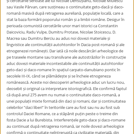
și cercetările serioase ale lui Nicolae Densușianu, Nicolae Miulescu
sau Vasile Pârvan, care susțineau o continuitate geto-dacă și daco-
romană masivă după retragerea aureliană, populație locală, care a
stat la baza formării poporului român și a limbii române. Desigur în
perioada comunistă cercetările unor mari istorici ca Constantin
Daicoviciu, Radu Vulpe, Dumitru Protase, Nicolae Stoicescu, D.
Macrea sau Dumitru Berciu au adus noi dovezi materiale și
lingvistice ale continuității autohtonilor în Dacia post-romană și ale
etnogenezei românești. Dar iată că noile descărcări arheologice de
pe traseele montane sau transilvane ale autostrăzilor în construcție
aduc dovezi materiale incontestabile ale continuității autohtonilor
geto-daci și daco-romane în spațiul carpato-danubiano pontic în
secolele III-IX, când se plămădește și se încheie etnogeneza
românească. Aceste noi descoperiri arheologice aduc un lucru nou,
deosebit și original ca interpretare istoriografică. Ele confirmă faptul
că după anul 275 avem nu numai o continuitate daco-romană, a
unei populații mixte formată din daci și romani, dar și continuitatea
celebrilor ”daci liberi” în teritoriile care au fost sau nu au fost sub
controlul Daciei Romane, ce a stăpânit puțin peste o treime din
fosta Dacie a lui Burebista. Interferențele geto-dace și daco-romane
au continuat după retragerea romană, iar noile dovezi arheologice
confirmă o continuitate neîntreruptă ca civilizație materială, din