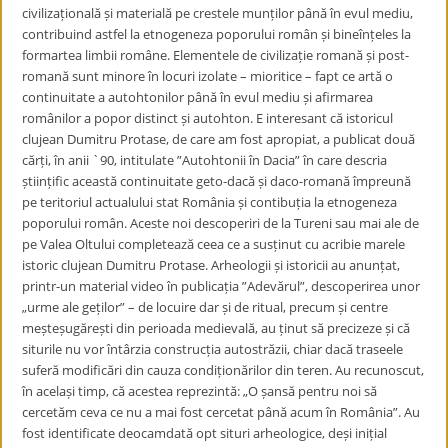
civilizațională și materială pe crestele munților până în evul mediu,
contribuind astfel la etnogeneza poporului român și bineînțeles la
formartea limbii române. Elementele de civilizație romană și post-
romană sunt minore în locuri izolate – mioritice – fapt ce artă o
continuitate a autohtonilor până în evul mediu și afirmarea
românilor a popor distinct și autohton. E interesant că istoricul
clujean Dumitru Protase, de care am fost apropiat, a publicat două
cărți, în anii `90, intitulate ”Autohtonii în Dacia” în care descria
științific această continuitate geto-dacă și daco-romană împreună
pe teritoriul actualului stat România și contibuția la etnogeneza
poporului român. Aceste noi descoperiri de la Tureni sau mai ale de
pe Valea Oltului completează ceea ce a susținut cu acribie marele
istoric clujean Dumitru Protase. Arheologii și istoricii au anunțat,
printr-un material video în publicația ”Adevărul”, descoperirea unor
„urme ale geților” – de locuire dar și de ritual, precum și centre
meșteșugărești din perioada medievală, au ținut să precizeze și că
siturile nu vor întârzia construcția autostrăzii, chiar dacă traseele
suferă modificări din cauza condiționărilor din teren. Au recunoscut,
în același timp, că acestea reprezintă: „O șansă pentru noi să
cercetăm ceva ce nu a mai fost cercetat până acum în România”. Au
fost identificate deocamdată opt situri arheologice, deși inițial