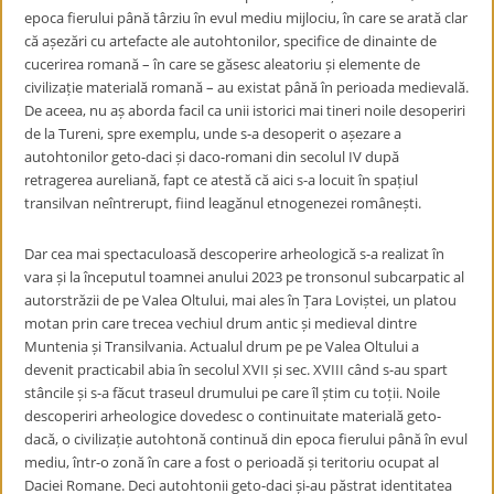
epoca fierului până târziu în evul mediu mijlociu, în care se arată clar
că așezări cu artefacte ale autohtonilor, specifice de dinainte de
cucerirea romană – în care se găsesc aleatoriu și elemente de
civilizație materială romană – au existat până în perioada medievală.
De aceea, nu aș aborda facil ca unii istorici mai tineri noile desoperiri
de la Tureni, spre exemplu, unde s-a desoperit o așezare a
autohtonilor geto-daci și daco-romani din secolul IV după
retragerea aureliană, fapt ce atestă că aici s-a locuit în spațiul
transilvan neîntrerupt, fiind leagănul etnogenezei românești.
Dar cea mai spectaculoasă descoperire arheologică s-a realizat în
vara și la începutul toamnei anului 2023 pe tronsonul subcarpatic al
autorstrăzii de pe Valea Oltului, mai ales în Țara Loviștei, un platou
motan prin care trecea vechiul drum antic și medieval dintre
Muntenia și Transilvania. Actualul drum pe pe Valea Oltului a
devenit practicabil abia în secolul XVII și sec. XVIII când s-au spart
stâncile și s-a făcut traseul drumului pe care îl știm cu toții. Noile
descoperiri arheologice dovedesc o continuitate materială geto-
dacă, o civilizație autohtonă continuă din epoca fierului până în evul
mediu, într-o zonă în care a fost o perioadă și teritoriu ocupat al
Daciei Romane. Deci autohtonii geto-daci și-au păstrat identitatea