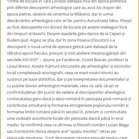
“Urme de locuire în Tara Loviștei datează încă din epoca primitivă
prin diferite descoperiri arheologice care au avut loc (topor din
epoca pietrei, obiecte de ceramica la Mlăceni), dar în urma
descărcărilor arheologice care se fac pentru Autostrada Sibiu- Pitești
au fost descoperite noi dovezi de locuire pe aceste meleaguri încă
din timpuri străvechi. Despre așezările geto-dacice de la Cepari și
Rudeni (jud. Arges) se știa, dar în zona Poiana (Clocotici) s-a
descoperit o nouă urmă de așezare getică care datează de la
sfârșitul epocii fierului, precum și mici ateliere meșteșugărești din
secolele XVI-XVII” – spune, pe Facebook, Costel Buican, profesor la
Liceul Brezoi. Aceste mărturii entuziaste ale arheologilor și istoricilor
locali completează istoriografic ceea ce marii noștri istorici au
susținut pe baze științifice, dar și pe interpretarea documentelor și
cu puține dovezi arheologice materiale, ceea ce, iată, că azi se
confirmă plenar din punct de vedere al descoperirlor aheologice:
continuitatea geto-dacă și daco-romană în perioada post-romană și
contribuția simultană la formarea etnogenezei poporului român și
formarea limbii române până în secolul IX, precum și continuitate
unei civilizații autohtone locale din perioada dacică până în evul
mediu. Se confirmă ceea ce afirmau și filosofii români Lucian Blaga
sau Constantin Noica despre acel ”spațiu mioritic” retras pe
platourile montane. Sunt descoperiri istorice epocale pentru care