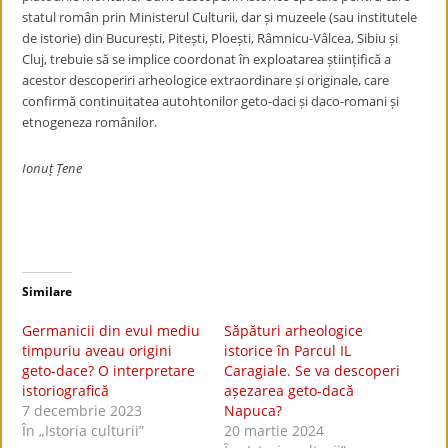
statul român prin Ministerul Culturii, dar și muzeele (sau institutele
de istorie) din București, Pitești, Ploești, Râmnicu-Vâlcea, Sibiu și
Cluj, trebuie să se implice coordonat în exploatarea științifică a
acestor descoperiri arheologice extraordinare și originale, care
confirmă continuitatea autohtonilor geto-daci și daco-romani și
etnogeneza românilor.
Ionuț Țene
Similare
Germanicii din evul mediu
Săpături arheologice
timpuriu aveau origini
istorice în Parcul IL
geto-da​ce? O interpretare
Caragiale. Se va descoperi
istoriografică
așezarea geto-dacă
7 decembrie 2023
Napuca?
În „Istoria culturii”
20 martie 2024