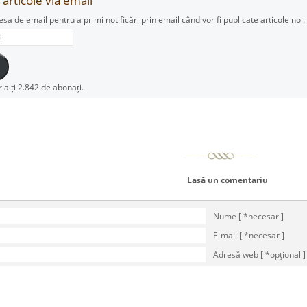
articole via email
esa de email pentru a primi notificări prin email când vor fi publicate articole noi.
rlalți 2.842 de abonați.
Lasă un comentariu
Nume [ *necesar ]
E-mail [ *necesar ]
Adresă web [ *opţional ]