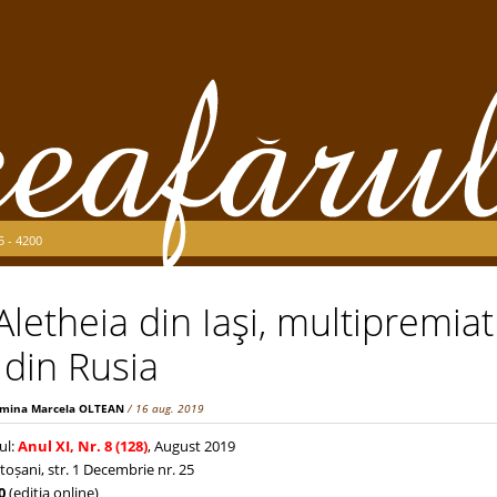
5 - 4200
Aletheia din Iaşi, multipremiat
 din Rusia
mina Marcela OLTEAN
/ 16 aug. 2019
ul:
Anul XI, Nr. 8 (128)
, August 2019
toșani, str. 1 Decembrie nr. 25
0
(ediţia online)