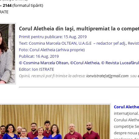
– 2144
(formatul tipărit)
TRATE
Corul Aletheia din Iaşi, multipremiat la o compet
Primit pentru publicare: 15 Aug. 2019
Text: Cosmina Marcela OLTEAN, U.A.G.E – redactor șef adj., Revist
Foto: Corul Aletheia (arhiva proprie)
Publicat: 16 Aug. 2019
© Cosmina Marcela Oltean, ©Corul Aletheia, © Revista Luceafărul
Editor: Ion ISTRATE
Opinii, recenzii pot fi trimise la adresa:
ionvistrate
[at]gmail.com
sau
Corul Alethe
internaţional
Corului Alethe
competiţie Seg
despre noua p