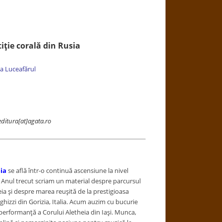
iţie corală din Rusia
a Luceafărul
editura[at]agata.ro
ia
se află într-o continuă ascensiune la nivel
. Anul trecut scriam un material despre parcursul
ia şi despre marea reuşită de la prestigioasa
hizzi din Gorizia, Italia. Acum auzim cu bucurie
erformanţă a Corului Aletheia din Iaşi. Munca,