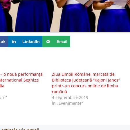
ook
LinkedIn
Email
 – o nouă performanţă
Ziua Limbii Române, marcată de
nternațional Seghizzi
Biblioteca Judeţeană “Kajoni Janos”
lia
printr-un concurs online de limba
română
urii”
4 septembrie 2019
În „Evenimente”