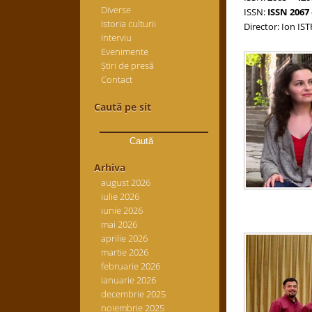
Diverse
ISSN:
ISSN 2067 
Istoria culturii
Director: Ion IS
Interviu
Evenimente
Știri de presă
Contact
Caută pe sit
Caută
după:
Arhiva
august 2026
iulie 2026
iunie 2026
mai 2026
aprilie 2026
martie 2026
februarie 2026
ianuarie 2026
decembrie 2025
noiembrie 2025