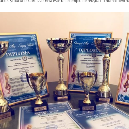
ucces şi bucurie. Corul Aletheia este un exemplu de reuşită nu numai pentru mu