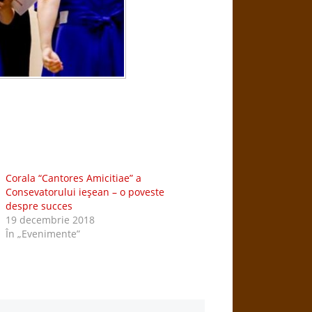
Corala “Cantores Amicitiae” a
Consevatorului ieşean – o poveste
despre succes
19 decembrie 2018
În „Evenimente”