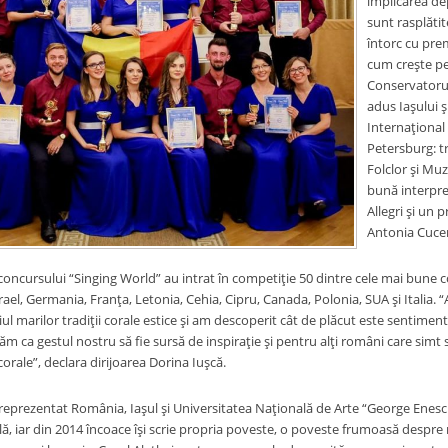
implicarea de
sunt rasplătite
întorc cu prem
cum creşte pe 
Conservatorul
adus Iaşului ş
Internaţional
Petersburg: t
Folclor şi Muz
bună interpret
Allegri şi un 
Antonia Cuce
concursului “Singing World” au intrat în competiţie 50 dintre cele mai bune c
ael, Germania, Franţa, Letonia, Cehia, Cipru, Canada, Polonia, SUA şi Italia.
ul marilor tradiţii corale estice şi am descoperit cât de plăcut este sentimentu
ăm ca gestul nostru să fie sursă de inspiraţie şi pentru alţi români care simt
corale”, declara dirijoarea Dorina Iuşcă.
 reprezentat România, Iaşul şi Universitatea Naţională de Arte “George Enesc
lă, iar din 2014 încoace îşi scrie propria poveste, o poveste frumoasă despr