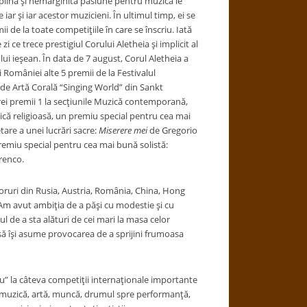
plină şi nemarginita pasiune pentru muzică le
 iar şi iar acestor muzicieni. În ultimul timp, ei se
ii de la toate competiţiile în care se înscriu. Iată
zi ce trece prestigiul Corului Aletheia şi implicit al
ui ieşean. În data de 7 august, Corul Aletheia a
i României alte 5 premii de la Festivalul
 de Artă Corală “Singing World” din Sankt
rei premii 1 la secţiunile Muzică contemporană,
ică religioasă, un premiu special pentru cea mai
are a unei lucrări sacre:
Miserere mei
de Gregorio
premiu special pentru cea mai bună solistă:
renco.
oruri din Rusia, Austria, România, China, Hong
 “Am avut ambiţia de a păşi cu modestie şi cu
l de a sta alături de cei mari la masa celor
 să îşi asume provocarea de a sprijini frumoasa
u” la câteva competiţii internaţionale importante
e muzică, artă, muncă, drumul spre performanţă,