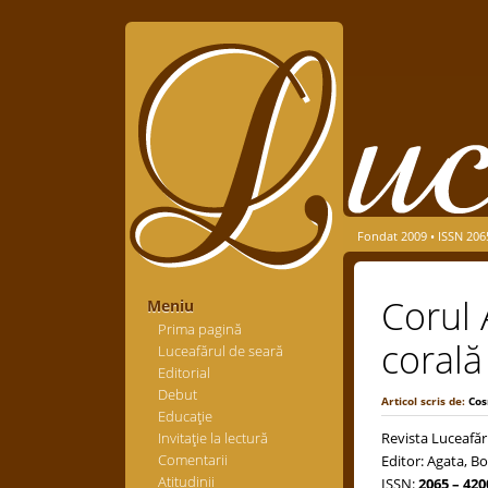
Fondat 2009 • ISSN 206
Corul 
Meniu
Prima pagină
corală
Luceafărul de seară
Editorial
Debut
Articol scris de:
Cos
Educaţie
Invitaţie la lectură
Revista Luceafăr
Comentarii
Editor: Agata, Bo
Atitudinii
ISSN:
2065 – 420