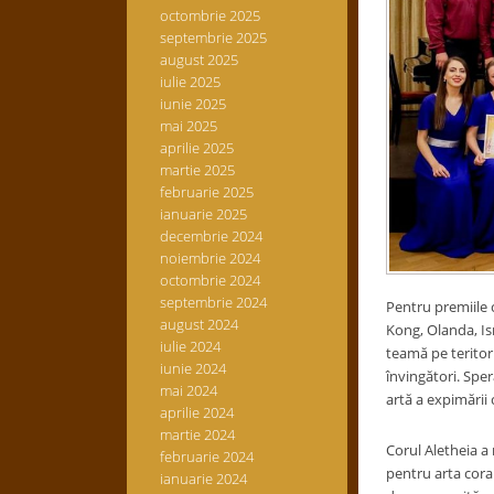
octombrie 2025
septembrie 2025
august 2025
iulie 2025
iunie 2025
mai 2025
aprilie 2025
martie 2025
februarie 2025
ianuarie 2025
decembrie 2024
noiembrie 2024
octombrie 2024
septembrie 2024
Pentru premiile 
august 2024
Kong, Olanda, Isr
iulie 2024
teamă pe teritori
iunie 2024
învingători. Sper
mai 2024
artă a expimării 
aprilie 2024
martie 2024
Corul Aletheia a
februarie 2024
pentru arta cora
ianuarie 2024