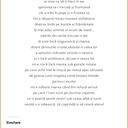
ai vrea ca să-ți îneci în ea
speranța ta-i trecută și frumoasă
cât a trăit în piept și-n fruntea ta
îmi e departe totuși mareea vorbitoare
diverse limbi pe buzele ei frământate
îți mai aduc aminte și-acum de toate…
iubirile din verile trecute-n doi
îți este încă singuratică și marea
dintre țărmurile crunte,obosite-n calea lor
a valurilor mărunte strivite-n neștire
și-s încă vorbitoare, tăcute-n seara lor
mi-e mică încă marea sub genele rimate
pe care ochii mei le mișcă pe ritmul apei sărutate
de geana Lunii noaptea când liniștea întinde
parmu-i incolor
mi-e tulbure marea când îmi refuză versul
pe care i l-am scris pe lacrima copertei
ce-o poartă peste umeri sub ceața albă-a lumii
venită s-o iubească, să cuprindă și să ceară alesul
Similare