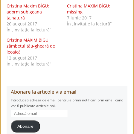
Cristina Maxim BÎGU:
Cristina MAXIM BÎGU:
adorm sub geana
missing
ta,natură
7 iunie 2017
26 august 2017
În „lnvitaţie la lectură”
În „lnvitaţie la lectură”
Cristina MAXIM BÎGU:
zâmbetul tău-gheară de
leoaică
12 august 2017
În „lnvitaţie la lectură”
Abonare la articole via email
Introduceți adresa de email pentru a primi notificări prin email când
vor fi publicate articole noi.
Adresă
email
Abonare