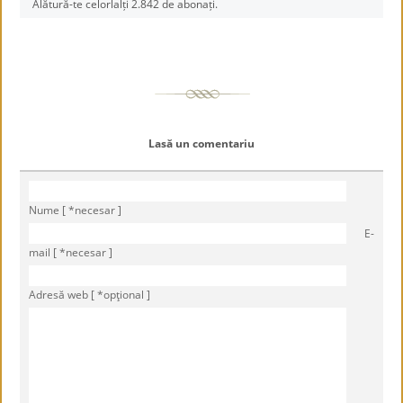
Alătură-te celorlalți 2.842 de abonați.
Lasă un comentariu
Nume [ *necesar ]
E-
mail [ *necesar ]
Adresă web [ *opţional ]