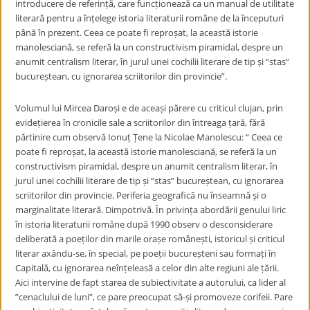
introducere de referință, care funcționează ca un manual de utilitate
literară pentru a înțelege istoria literaturii române de la începuturi
până în prezent. Ceea ce poate fi reproșat, la această istorie
manolesciană, se referă la un constructivism piramidal, despre un
anumit centralism literar, în jurul unei cochilii literare de tip și ”stas”
bucureștean, cu ignorarea scriitorilor din provincie”.
Volumul lui Mircea Daroși e de aceași părere cu criticul clujan, prin
evidețierea în cronicile sale a scriitorilor din întreaga țară, fără
părtinire cum observă Ionuț Țene la Nicolae Manolescu: “ Ceea ce
poate fi reproșat, la această istorie manolesciană, se referă la un
constructivism piramidal, despre un anumit centralism literar, în
jurul unei cochilii literare de tip și ”stas” bucureștean, cu ignorarea
scriitorilor din provincie. Periferia geografică nu înseamnă și o
marginalitate literară. Dimpotrivă. În privința abordării genului liric
în istoria literaturii române după 1990 observ o desconsiderare
deliberată a poeților din marile orașe românești, istoricul și criticul
literar axându-se, în special, pe poeții bucureșteni sau formați în
Capitală, cu ignorarea neînțeleasă a celor din alte regiuni ale țării.
Aici intervine de fapt starea de subiectivitate a autorului, ca lider al
”cenaclului de luni”, ce pare preocupat să-și promoveze corifeii. Pare