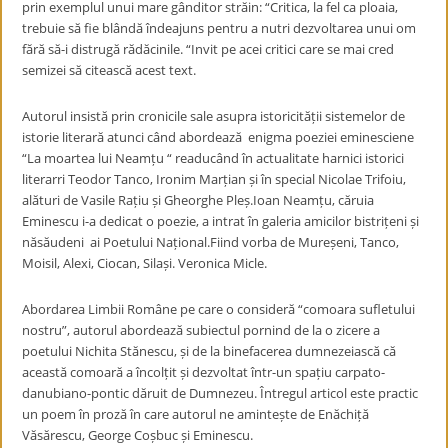
prin exemplul unui mare gânditor străin: “Critica, la fel ca ploaia,
trebuie să fie blândă îndeajuns pentru a nutri dezvoltarea unui om
fără să-i distrugă rădăcinile. “Invit pe acei critici care se mai cred
semizei să citească acest text.
Autorul insistă prin cronicile sale asupra istoricității sistemelor de
istorie literară atunci când abordează enigma poeziei eminesciene
“La moartea lui Neamțu “ readucând în actualitate harnici istorici
literarri Teodor Tanco, Ironim Marțian și în special Nicolae Trifoiu,
alături de Vasile Rațiu și Gheorghe Pleș.Ioan Neamțu, căruia
Eminescu i-a dedicat o poezie, a intrat în galeria amicilor bistrițeni și
năsăudeni ai Poetului Național.Fiind vorba de Mureșeni, Tanco,
Moisil, Alexi, Ciocan, Silași. Veronica Micle.
Abordarea Limbii Române pe care o consideră “comoara sufletului
nostru”, autorul abordează subiectul pornind de la o zicere a
poetului Nichita Stănescu, și de la binefacerea dumnezeiască că
această comoară a încolțit și dezvoltat într-un spațiu carpato-
danubiano-pontic dăruit de Dumnezeu. Întregul articol este practic
un poem în proză în care autorul ne amintește de Enăchiță
Văsărescu, George Coșbuc și Eminescu.