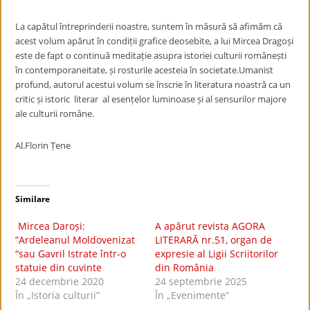
La capătul întreprinderii noastre, suntem în măsură să afimăm că
acest volum apărut în condiții grafice deosebite, a lui Mircea Dragoși
este de fapt o continuă meditație asupra istoriei culturii românești
în contemporaneitate, și rosturile acesteia în societate.Umanist
profund, autorul acestui volum se înscrie în literatura noastră ca un
critic și istoric literar al esențelor luminoase și al sensurilor majore
ale culturii române.
Al.Florin Țene
Similare
Mircea Daroși:
A apărut revista AGORA
”Ardeleanul Moldovenizat
LITERARĂ nr.51, organ de
“sau Gavril Istrate într-o
expresie al Ligii Scriitorilor
statuie din cuvinte
din România
24 decembrie 2020
24 septembrie 2025
În „Istoria culturii”
În „Evenimente”