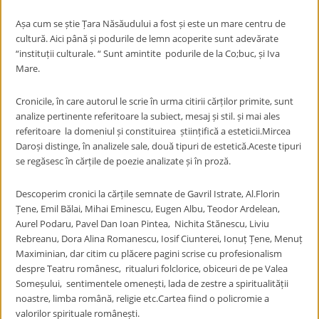
Așa cum se știe Țara Năsăudului a fost și este un mare centru de
cultură. Aici până și podurile de lemn acoperite sunt adevărate
“instituții culturale. “ Sunt amintite podurile de la Co;buc, și Iva
Mare.
Cronicile, în care autorul le scrie în urma citirii cărților primite, sunt
analize pertinente referitoare la subiect, mesaj și stil. și mai ales
referitoare la domeniul și constituirea științifică a esteticii.Mircea
Daroși distinge, în analizele sale, două tipuri de estetică.Aceste tipuri
se regăsesc în cărțile de poezie analizate și în proză.
Descoperim cronici la cărțile semnate de Gavril Istrate, Al.Florin
Țene, Emil Bălai, Mihai Eminescu, Eugen Albu, Teodor Ardelean,
Aurel Podaru, Pavel Dan Ioan Pintea, Nichita Stănescu, Liviu
Rebreanu, Dora Alina Romanescu, Iosif Ciunterei, Ionuț Țene, Menuț
Maximinian, dar citim cu plăcere pagini scrise cu profesionalism
despre Teatru românesc, ritualuri folclorice, obiceuri de pe Valea
Someșului, sentimentele omenești, lada de zestre a spiritualității
noastre, limba română, religie etc.Cartea fiind o policromie a
valorilor spirituale românești.