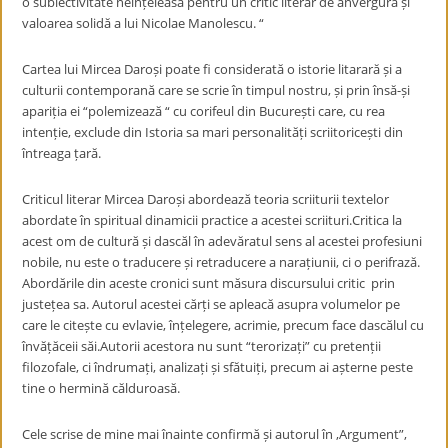
o subiectivitate neînțeleasă pentru un critic literar de anvergura și
valoarea solidă a lui Nicolae Manolescu. “
Cartea lui Mircea Daroși poate fi considerată o istorie litarară și a
culturii contemporană care se scrie în timpul nostru, și prin însă-și
apariția ei “polemizează “ cu corifeul din București care, cu rea
intenție, exclude din Istoria sa mari personalități scriitoricești din
întreaga țară.
Criticul literar Mircea Daroși abordează teoria scriiturii textelor
abordate în spiritual dinamicii practice a acestei scriituri.Critica la
acest om de cultură și dascăl în adevăratul sens al acestei profesiuni
nobile, nu este o traducere și retraducere a narațiunii, ci o perifrază.
Abordările din aceste cronici sunt măsura discursului critic prin
justețea sa. Autorul acestei cărți se apleacă asupra volumelor pe
care le citește cu evlavie, înțelegere, acrimie, precum face dascălul cu
învățăceii săi.Autorii acestora nu sunt “terorizați” cu pretenții
filozofale, ci îndrumați, analizați și sfătuiți, precum ai așterne peste
tine o hermină călduroasă.
Cele scrise de mine mai înainte confirmă și autorul în ‚Argument”,