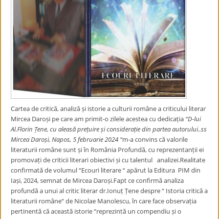
Cartea de critică, analiză și istorie a culturii române a criticului literar
Mircea Daroși pe care am primit-o zilele acestea cu dedicația
“D-lui
Al.Florin Țene, cu aleasă prețuire și considerație din partea autorului..ss
Mircea Daroși, Napos, 5 februarie 2024 “
m-a convins că valorile
literaturii române sunt și în România Profundă, cu reprezentanții ei
promovați de criticii literari obiectivi și cu talentul analizei.Realitate
confirmată de volumul “Ecouri literare “ apărut la Editura PIM din
Iași, 2024, semnat de Mircea Daroși.Fapt ce confirmă analiza
profundă a unui al critic literar dr.Ionuț Țene despre “ Istoria critică a
literaturii române“ de Nicolae Manolescu, în care face observația
pertinentă că această istorie “
reprezintă un compendiu și o