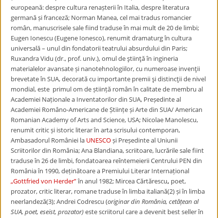
europeană: despre cultura renașterii în Italia, despre literatura
germană și franceză;
Norman Manea, cel mai tradus romancier
român, manuscrisele sale fiind traduse în mai mult de 20 de limbi;
Eugen Ionescu (Eugene Ionesco), renumit dramaturg în cultura
universală – unul din fondatorii teatrului absurdului din Paris;
Ruxandra Vidu (
dr., prof. univ.), omul de ştiinţă în ingineria
materialelor avansate și nanotehnologiilor, cu numeroase invenţii
brevetate în SUA, decorată cu importante premii şi distincţii de nivel
mondial, este primul om de știință român în calitate de membru al
Academiei Naționale a Inventatorilor din SUA,
Președinte al
Academiei Româno-Americane de Științe și Arte din SUA/ American
Romanian Academy of Arts and Science, USA;
Nicolae Manolescu,
renumit critic și istoric literar în arta scrisului contemporan,
Ambasadorul României la
UNESCO
ș
i Președinte al Uniunii
Scriitorilor din România
; Ana Blandiana,
scriitoare, lucrările sale fiint
traduse în 26 de limbi, fondatoarea reîntemeierii Centrului PEN din
România în 1990, deținătoare a Premiului Literar Internațional
„Gottfried von Herder”
în anul
1982;
Mircea Cărtărescu
,
poet,
prozator, critic literar, romane
traduse în limba italiană(2) și în limba
neerlandeză(3);
Andrei Codrescu (
originar din România, cetățean al
SUA, poet, eseist, prozator)
este scriitorul care a devenit best seller în