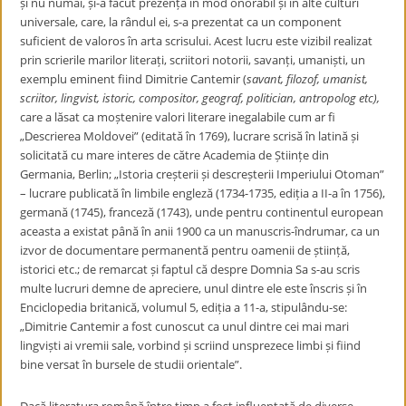
și nu numai, și-a făcut prezența în mod onorabil și în alte culturi
universale, care, la rândul ei, s-a prezentat ca un component
suficient de valoros în arta scrisului. Acest lucru este vizibil realizat
prin scrierile marilor literați, scriitori notorii, savanți, umaniști, un
exemplu eminent fiind Dimitrie Cantemir (
savant,
filozof, umanist,
scriitor, lingvist, istoric, compositor, geograf, politician, antropolog etc),
care a lăsat ca moștenire valori literare inegalabile cum ar fi
„Descrierea Moldovei” (editată în 1769), lucrare scrisă în latină și
solicitată cu mare interes de către Academia de Științe din
Germania, Berlin; „Istoria creșterii și descreșterii Imperiului Otoman”
– lucrare publicată în limbile engleză (1734-1735, ediția a II-a în 1756),
germană (1745), franceză (1743), unde pentru continentul european
aceasta a existat până în anii 1900 ca un manuscris-
îndrumar, ca un
izvor de documentare permanentă pentru oamenii de știință,
istorici etc.; de remarcat și faptul că despre
Domnia Sa s-au scris
multe lucruri demne de apreciere, unul dintre ele este înscris și în
Enciclopedia britanică, volumul 5, ediția a 11-a, stipulându-se:
„Dimitrie Cantemir a fost cunoscut ca unul dintre cei mai mari
lingviști ai vremii sale, vorbind și scriind unsprezece limbi și fiind
bine versat în bursele de studii orientale”.