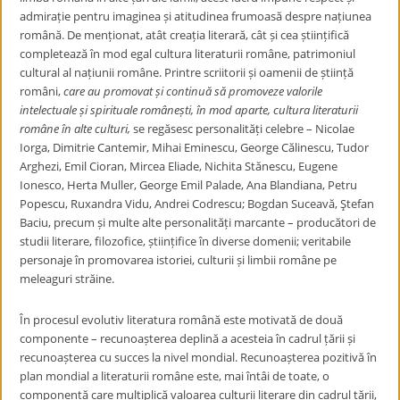
admirație pentru imaginea și atitudinea frumoasă despre națiunea
română. De menționat, atât creația literară, cât și cea științifică
completează în mod egal cultura literaturii române, patrimoniul
cultural al națiunii române. Printre scriitorii și oamenii de știință
români,
care au promovat și continuă să promoveze valorile
intelectuale și spirituale românești, în mod aparte, cultura literaturii
române în alte culturi,
se regăsesc personalități celebre – Nicolae
Iorga, Dimitrie Cantemir, Mihai Eminescu, George Călinescu, Tudor
Arghezi, Emil Cioran, Mircea Eliade,
Nichita Stănescu,
Eugene
Ionesco, Herta Muller,
George Emil Palade,
Ana Blandiana, Petru
Popescu, Ruxandra Vidu, Andrei Codrescu;
Bogdan Suceavă,
Ştefan
Baciu,
precum și multe alte personalități marcante –
producători de
studii literare, filozofice, științifice în diverse domenii; veritabile
personaje în promovarea istoriei, culturii și limbii române pe
meleaguri străine.
În procesul evolutiv
literatura română este motivată de două
componente – recunoașterea deplină a acesteia în cadrul țării și
recunoașterea cu succes la nivel mondial. Recunoașterea pozitivă în
plan mondial a literaturii române este, mai întâi de toate, o
componentă care multiplică valoarea culturii literare din cadrul țării,