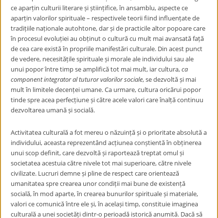
ce aparțin culturii literare și științifice, în ansamblu, aspecte ce
aparțin valorilor spirituale –
respectivele teorii fiind influențate de
tradițiile naționale autohtone, dar și de practicile altor popoare care
în procesul evoluției au obținut o cultură cu mult mai avansată față
de cea care există în propriile manifestări culturale. Din acest punct
de vedere, n
ecesitățile spirituale și morale ale individului sau ale
unui popor între timp se amplifică tot mai mult, iar cultura,
ca
component integrator al tuturor valorilor sociale
, se dezvoltă și mai
mult în limitele decenței umane. Ca urmare, cultura oricărui popor
tinde spre acea perfecțiune și către acele valori care înalță continuu
dezvoltarea umană și socială.
Activitatea culturală a fot mereu o năzuință și o prioritate absolută a
individului, aceasta reprezentând acțiunea conștientă în obținerea
unui scop definit, care dezvoltă și raportează treptat omul și
societatea acestuia către nivele tot mai superioare, către nivele
civilizate. Lucruri demne și pline de respect care orientează
umanitatea spre crearea unor condiții mai bune de existență
socială, în mod aparte, în crearea bunurilor spirituale și materiale,
valori ce comunică între ele și, în același timp,
constituie imaginea
culturală a unei societăți dintr-o perioadă istorică anumită. Dacă să