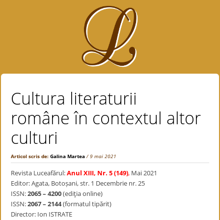
Cultura literaturii
române în contextul altor
culturi
Articol scris de:
Galina Martea
/ 9 mai 2021
Revista Luceafărul:
Anul XIII, Nr. 5 (149)
,
Mai 2021
Editor: Agata, Botoșani, str. 1 Decembrie nr. 25
ISSN:
2065 – 4200
(ediţia online)
ISSN:
2067 – 2144
(formatul tipărit)
Director: Ion ISTRATE