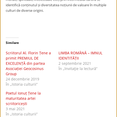
identifică conținutul și diversitatea noțiunii de valoare în multiple
culturi de diverse origini.
Similare
Scriitorul Al. Florin Țene a
LIMBA ROMÂNĂ – IMNUL
primit PREMIUL DE
IDENTITĂȚII
EXCELENȚĂ din partea
2 septembrie 2021
Asociației Geocosinus
În „lnvitaţie la lectură”
Group
24 decembrie 2019
În „Istoria culturii”
Poetul Ionuț Țene la
maturitatea artei
scriitoricești
3 mai 2021
În „Istoria culturii”