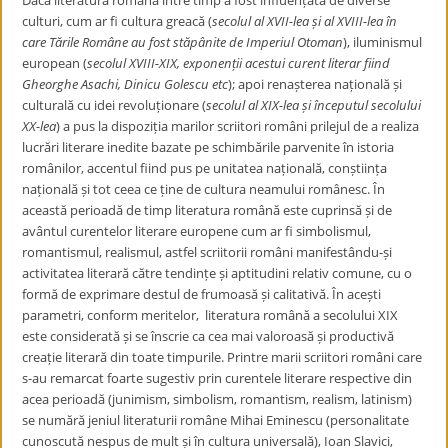
Dacă literatura română între timp a fost influențată de diverse
culturi, cum ar fi cultura greacă (
secolul al XVII-lea și al XVIII-lea în
care Tările Române au fost stăpânite de Imperiul Otoman
), iluminismul
european (
secolul XVIII-XIX
,
exponenții acestui curent literar fiind
Gheorghe Asachi, Dinicu Golescu etc
); apoi renașterea națională și
culturală cu idei revoluționare (
secolul al XIX-lea și începutul secolului
XX-lea
) a pus la dispoziția marilor scriitori români prilejul de a realiza
lucrări literare inedite bazate pe
schimbările parvenite în istoria
românilor, accentul fiind pus pe unitatea națională, conștiința
națională și tot ceea ce ține de cultura neamului românesc. În
această perioadă de timp literatura română este cuprinsă și de
avântul curentelor literare europene cum ar fi simbolismul,
romantismul, realismul, astfel scriitorii români manifestându-și
activitatea literară
către tendințe și aptitudini
relativ comune, cu
o
formă de exprimare destul de frumoasă și calitativă. În acești
parametri, conform meritelor, literatura română a secolului XIX
este considerată și se înscrie ca cea mai valoroasă și productivă
creație literară din toate timpurile. Printre marii scriitori români care
s-au remarcat foarte sugestiv prin curentele literare respective din
acea perioadă (junimism, simbolism, romantism, realism, latinism)
se numără jeniul literaturii române Mihai Eminescu (personalitate
cunoscută nespus de mult și în cultura universală), Ioan Slavici,