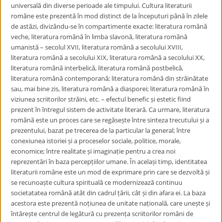
universală din diverse perioade ale timpului. Cultura literaturii
române este prezentă în mod distinct de la începuturi până în zilele
de astăzi, divizându-se în compartimente exacte: literatura română
veche, literatura română în limba slavonă, literatura română
umanistă – secolul XVII, literatura română a secolului XVIII,
literatura română a secolului XIX, literatura română a secolului XX,
literatura română interbelică, literatura română postbelică,
literatura română contemporană; literatura română din străinătate
sau, mai bine zis, literatura română a diasporei; literatura română în
viziunea scriitorilor străini, etc. – efectul benefic și estetic fiind
prezent în întregul sistem de activitate literară. Ca urmare, literatura
română este un proces care se regăsește între sinteza trecutului și a
prezentului, bazat pe trecerea de la particular la general; între
conexiunea istoriei și a proceselor sociale, politice, morale,
economice; între realitate și imaginație pentru a crea noi
reprezentări în baza percepțiilor umane. În același timp, identitatea
literaturii române este un mod de exprimare prin care se dezvoltă și
se recunoaște cultura spirituală ce modernizează continuu
societatatea română atât din cadrul țării, cât și din afara ei. La baza
acestora este prezentă noțiunea de unitate națională, care unește și
întărește centrul de legătură cu prezența scriitorilor români de