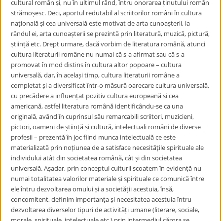
cultural român și, nu în ultimul rând, întru onorarea ținutului român
strămoșesc.
Deci, aportul redutabil al scriitorilor români în cultura
națională și cea universală este motivat de arta cunoașterii, la
rândul ei,
arta cunoașterii se prezintă prin literatură, muzică, pictură,
știință etc. Drept urmare, dacă vorbim de literatura română, atunci
cultura literaturii române nu numai că s-a afirmat sau că s-a
promovat în mod distins în cultura altor popoare – cultura
universală, dar, în același timp, cultura literaturii române a
completat și a diversificat
într-o măsură oarecare cultura universală,
cu precădere a influențat pozitiv cultura europeană și cea
americană, astfel
literatura română identificându-se ca una
originală, având în cuprinsul său remarcabili scriitori, muzicieni,
pictori, oameni de știință și cultură
, intelectuali români de diverse
profesii – prezentă în joc fiind m
unca intelectuală ce este
materializată prin noțiunea de a satisface necesitățile spirituale ale
individului atât din societatea română, cât și din societatea
universală. Așadar, prin conceptul culturii scoatem în evidență nu
numai totalitatea valorilor materiale și spirituale ce comunică între
ele întru dezvoltarea omului și a societății acestuia, însă,
concomitent, definim importanța și necesitatea acestuia întru
dezvoltarea diverselor tipuri de activități umane (literare, sociale,
morale, spirituale, intelectuale etc.) prin intermediul cărora se