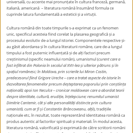
universală, cu accente mai pronunțate în cultura franceză, germană,
italiană, americană – literatura română însumând formula ce
cuprinde latura fundamentală a esteticii și a virtuții.
Cultura română din toate timpurile s-a exprimat ca un fenomen
unic, specificul acesteia fiind corelat la plasarea geografică și a
procesului evolutiv de-a lungul istoriei. Componentele respective și-
au găsit abordarea și în cultura literaturii române, care de-a lungul
timpului a fost puternic influențată și de alți factori precum
creștinismul (specific neamului român), umanismul (
curent care a
fost infiltrat din Polonia în secolul al XVII-lea și ulterior
pătruns și în
spațiul românesc; în Moldova, prin scrierile
lui Miron Costin,
predecesorul fiind Grigore Ureche –
care a tratat aspecte de istorie în
dezvoltarea fenomenelor precum deșteptarea poporului prin
conștiința
națională;
apoi Ion Neculce –
cronicar moldovean care a abordat teorii
despre identitate,
cultură, erudiție, înțelepciune
; renumitul umanist
Dimitrie Cantemir, cât și alte personalități distincte prin cultura
umanistă, cum ar fi și Constantin Brâncoveanu, alții
), tradițiile
naționale etc, în rezultat, toate reprezentând identitatea română ca
produs autentic al factorilor spirituali și materiali. În modul acesta,
literatura română, valorificată și exprimată de către scriitorii români