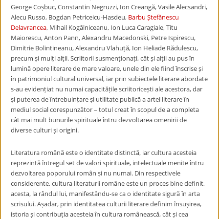
George Coșbuc, Constantin Negruzzi, Ion Creangă, Vasile Alecsandri,
Alecu Russo, Bogdan Petriceicu-Hasdeu,
Barbu Ștefănescu
Delavrancea
, Mihail Kogălniceanu, Ion Luca Caragiale, Titu
Maiorescu, Anton Pann, Alexandru Macedonski, Petre Ispirescu,
Dimitrie Bolintineanu, Alexandru Vlahuță, Ion Heliade Rădulescu,
precum și mulți alții. Scriitorii susmenționați, cât și alții au pus în
lumină opere literare de mare valoare, unele din ele fiind înscrise și
în patrimoniul cultural universal, iar prin subiectele literare abordate
s-au evidențiat nu numai capacitățile scriitoricești ale acestora, dar
și puterea de întrebuințare și utilitate publică a artei literare în
mediul social corespunzător – totul creat în scopul de a completa
cât mai mult bunurile spirituale întru dezvoltarea omenirii de
diverse culturi și origini.
Literatura română este o identitate distinctă, iar cultura acesteia
reprezintă întregul set de valori spirituale, intelectuale menite întru
dezvoltarea poporului român și nu numai. Din respectivele
considerente, cultura literaturii române este un proces bine definit,
acesta, la rândul lui, manifestându-se ca o identitate sigură în arta
scrisului. Așadar, prin identitatea culturii literare definim însușirea,
istoria și contribuția acesteia în cultura românească, cât și cea