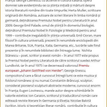
Franța
;
George Călinescu, cu accente în cultura italiană, o
pera
domniei sale evidențiindu-se ca știința inițială și mărturii despre
istoria literaturii române din toate timpurile;
Herta Muller, scriitoare
originară din România, autoare de scrieri literare în limba română și
germană, deținătoarea Premiului Nobel pentru Literatură în anul
2009;
George Emil Palade, omul de știință în domeniul biologiei,
deținătorul Premiului Nobel în Fiziologie şi Medicină pentru anul
1999 – contribuție inegalabilă în știința universală;
Emil Cioran, mare
filozof în cultura universală, prezent în renumitele enciclopedii din
Marea Britanie, SUA, Franța, Italia, Germania, etc., lucrările sale fiind
prezente și în renumitele biblioteci din întreaga lume;
Nichita
Stănescu
–
poet, scriitor și eseist român – în anul 1977 este propus
la
Premiul Nobel
pentru Literatură de către
scriitorul suedez Arthur
Lundkvist, iar în anul 1975 i se decernează valorosul
Premiu
european „Johann Gottfried von Herder”
;
George Enescu,
compozitorul care a făcut cunoscut întregii lumi ce este muzica și
folclorul românesc și nu numai; Constantin Brâncuşi, sculptor,
considerat
pionierul sculpturii abstracte moderne, cunoscut enorm
în Franța
;
Eugen Lovinescu, marele autor despre schimbările în
valorile estetice;
Ion Caraion, scriitorul și traducătorul român care
editează reviste literare în Germania și Elveția; Nicolae Balotă
(scriitor,
istoric și teoretician literar român), contribuție în cultura