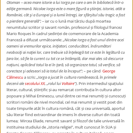
Otoman – acea mare istorie a lui Iorga pe care o am în bibliotecă într-o
ediţie germană. Nicolae Iorga este o mare figură a ştiinţei, istoriei, atât a
României, cât şi a Europei şi a lumii întregi, iar sfârşitul său tragic a fost
o pierdere generală”; –
iar cu o lună mai târziu după moartea
renumitului scriitor și savant român, profesorul și filologul francez
Mario Roques în cadrul ședinței de comemorare de la Academia
Franceză a difuzat următoarele:
„Nicolae Iorga a fost unul dintre acei
oameni ai vremurilor epice, iniţiatori, conducători, îndrumători
neobosiţi ai naţiei lor, care trebuie să înţeleagă tot ce este în legătură cu
ţara lor, să fie la curent cu tot ce se întâmplă, dar mai ales să descurce
naţiuni, aplicând totul la ei în ţară, să organizeze totul, să verifice, să
corecteze şi adeseori să ia totul de la început”;
– pe când
George
Călinescu
a scris
:
„Io
rga a jucat în cultura românească, în primele
decenii ale
secolului XX
, „rolul lui
Voltaire
”)
. Prin intermediul spațiului
literar, cultural, științific și-au remarcat contribuția în cultura altor
popoare și
Mihai Eminescu, unul dintre cei mai renumiți și cunoscuți
scriitori români de nivel mondial,
cel mai renumit și vestit poet din
toate timpurile atât în cultura română, cât și cea universală,
aportul
său literar fiind extraordinar de imens în diverse culturi din toată
lumea;
Mircea Eliade,
renumit savant și filozof de talie universală în
instituirea studiului de „istoria
religiei”, mult cunoscut în SUA și