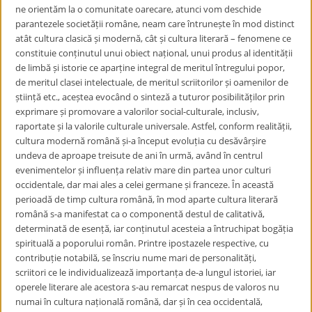
ne orientăm la o comunitate oarecare, atunci vom deschide
parantezele societății române, neam care întrunește în mod distinct
atât cultura clasică și modernă, cât și cultura literară – fenomene ce
constituie conținutul unui obiect național, unui produs al identității
de limbă și istorie ce aparține integral de meritul întregului popor,
de meritul clasei intelectuale, de meritul scriitorilor și oamenilor de
știință etc., aceștea evocând o sinteză
a tuturor posibilităților prin
exprimare și promovare a valorilor social-culturale, inclusiv,
raportate și la valorile culturale universale. Astfel, conform realității,
cultura
modernă română și-a început evoluția cu desăvârșire
undeva de aproape treisute de ani în urmă, având în centrul
evenimentelor și influența relativ mare din partea unor culturi
occidentale, dar mai ales a celei germane și franceze. În această
perioadă de timp cultura română, în mod aparte cultura literară
română s-a manifestat ca o componentă destul de calitativă,
determinată de esență, iar conținutul acesteia a întruchipat bogăția
spirituală a poporului român. Printre ipostazele respective, cu
contribuție notabilă, se înscriu nume mari de personalități,
scriitori ce le
individualizează importanța de-a lungul istoriei, iar
operele literare ale acestora s-au remarcat nespus de valoros nu
numai în cultura națională română, dar și în cea occidentală,