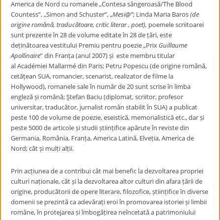
America de Nord cu romanele „
Contesa sângeroasă/The Blood
Countess”, „Simon and Schuster”, „
Mesi@”
; Linda Maria Baros
(de
origine română, traducătoare, critic literar , poet),
poemele scriitoarei
sunt prezente în 28 de volume editate în 28 de țări, este
deținătoarea vestitului P
remiu pentru poezie „Prix
Guillaume
Apollinaire
” din Franța (anul 2007) și este membru titular
al Académiei Mallarmé din Paris
; Petru Popescu (de origine română,
cetățean SUA, romancier, scenarist, realizator de filme la
Hollywood), romanele sale în număr de 20 sunt scrise în limba
engleză și română;
Ştefan Baciu (
diplomat, scriitor, profesor
universitar, traducător, jurnalist român stabilit în SUA) a publicat
peste 100 de volume de poezie, eseistică, memorialistică etc., dar și
peste 5000 de articole și studii științifice apărute în reviste din
Germania, România, Franța, America Latină, Elveția, America de
Nord;
cât și mulți alții.
Prin acțiunea de a contribui cât mai benefic la dezvoltarea propriei
culturi naționale, cât și la dezvoltarea altor culturi din afara țării de
origine,
producătorii de opere literare, filozofice, științifice în diverse
domenii se prezintă ca adevărați eroi în promovarea istoriei și limbii
române, în protejarea și îmbogățirea neîncetată a patrimoniului