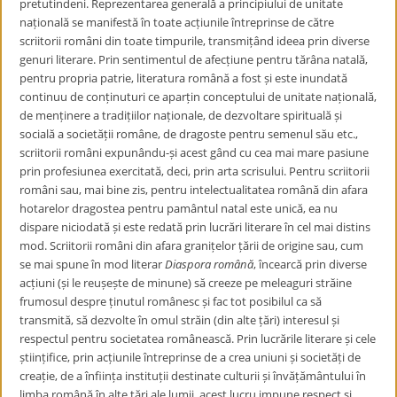
pretutindeni. Reprezentarea generală a principiului de unitate
națională se manifestă în toate acțiunile întreprinse de către
scriitorii români din toate timpurile, transmițând ideea prin diverse
genuri literare. Prin sentimentul de afecțiune pentru tărâna natală,
pentru propria patrie, literatura română a fost și este inundată
continuu de conținuturi ce aparțin conceptului de unitate națională,
de menținere a tradițiilor naționale, de dezvoltare spirituală și
socială a societății române, de dragoste pentru semenul său etc.,
scriitorii români expunându-și acest gând cu cea mai mare pasiune
prin profesiunea exercitată, deci, prin arta scrisului. Pentru scriitorii
români sau, mai bine zis, pentru intelectualitatea română din afara
hotarelor dragostea pentru pamântul natal este unică, ea nu
dispare niciodată și este redată prin lucrări literare în cel mai distins
mod. Scriitorii români din afara granițelor țării de origine sau, cum
se mai spune în mod literar
Diaspora română
, încearcă prin diverse
acțiuni (și le reușește de minune) să creeze pe meleaguri străine
frumosul despre ținutul românesc și fac tot posibilul ca să
transmită, să dezvolte în omul străin (din alte țări) interesul și
respectul pentru societatea românească. Prin lucrările literare și cele
științifice, prin acțiunile întreprinse de a crea uniuni și societăți de
creație, de a înființa instituții destinate culturii și învățământului în
limba română în alte țări ale lumii, acest lucru impune respect și