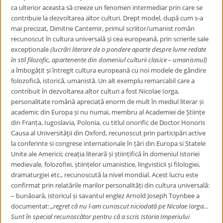
ca ulterior aceasta să creeze un fenomen intermediar prin care se
contribuie la dezvoltarea altor culturi. Drept model, după cum s-a
mai precizat,
Dimitrie Cantemir,
primul scriitor/umanist român
recunoscut în cultura universală și cea europeană, prin scrierile sale
excepționale
(lucrări literare de o pondere aparte despre lume redate
în stil filozofic, apartenente din domeniul culturii clasice – umanismul)
a îmbogățit și întregit cultura europeană cu noi modele de gândire
folozofică, istorică, umanistă. Un alt exemplu remarcabil care a
contribuit în dezvoltarea altor culturi a fost
Nicolae Iorga,
personalitate română apreciată enorm de mult în mediul literar și
academic din Europa și nu numai, membru al Academiei de Științe
din Franța, Iugoslavia, Polonia, cu
titlul onorific de Doctor Honoris
Causa
al Universităţii din Oxford
, recunoscut prin participări active
la
conferinte si congrese internationale în țări din Europa si Statele
Unite ale Americii; creația literară și științifică în domeniul istoriei
medievale, folozofiei, științelor umanistice, lingvisticii și filologiei,
dramaturgiei etc., recunoscută la nivel mondial. Acest lucru este
confirmat prin relatările marilor personalități din cultura universală:
– bunăoară, istoricul și savantul englez
Arnold Joseph Toynbee
a
documentat:
„
regret că nu l-am cunoscut niciodată pe Nicolae Iorga…
Sunt în special recunoscător pentru că a scris Istoria Imperiului