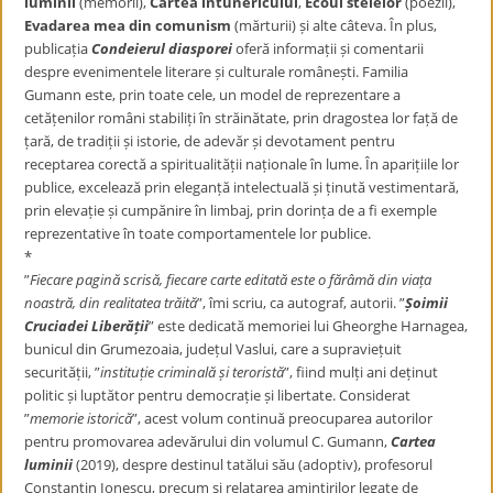
luminii
(memorii),
Cartea întunericului
,
Ecoul stelelor
(poezii),
Evadarea mea din comunism
(mărturii) și alte câteva. În plus,
publicația
Condeierul diasporei
oferă informații și comentarii
despre evenimentele literare și culturale românești. Familia
Gumann este, prin toate cele, un model de reprezentare a
cetățenilor români stabiliți în străinătate, prin dragostea lor față de
țară, de tradiții și istorie, de adevăr și devotament pentru
receptarea corectă a spiritualității naționale în lume. În aparițiile lor
publice, excelează prin eleganță intelectuală și ținută vestimentară,
prin elevație și cumpănire în limbaj, prin dorința de a fi exemple
reprezentative în toate comportamentele lor publice.
*
”
Fiecare pagină scrisă, fiecare carte editată este o fărâmă din viața
noastră, din realitatea trăită
”, îmi scriu, ca autograf, autorii. ”
Șoimii
Cruciadei Liberății
” este dedicată memoriei lui Gheorghe Harnagea,
bunicul din Grumezoaia, județul Vaslui, care a supraviețuit
securității, ”
instituție criminală și teroristă
”, fiind mulți ani deținut
politic și luptător pentru democrație și libertate. Considerat
”
memorie istorică
”, acest volum continuă preocuparea autorilor
pentru promovarea adevărului din volumul C. Gumann,
Cartea
luminii
(2019), despre destinul tatălui său (adoptiv), profesorul
Constantin Ionescu, precum și relatarea amintirilor legate de