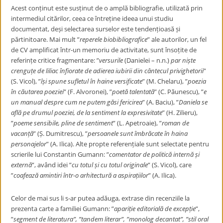
Acest conținut este susținut de o amplă bibliografie, utilizată prin
intermediul citărilor, ceea ce întreține ideea unui studiu
documentat, deși selectarea surselor este tendențioasă și
părtinitoare. Mai mult ”
reperele biobibliografice
” ale autorilor, un fel
de CV amplificat într-un memoriu de activitate, sunt însoțite de
referințe critice fragmentare: ”
versurile
(Danielei – n.n.)
par niște
crenguțe de liliac înfiorate de adierea iubirii din cântecul privighetorii
”
(S. Vicol), ”
își spune sufletul în haine versificate
” (M. Chelaru), ”
poezia
în căutarea poeziei
” (F. Alvoronei), ”
poetă talentată
” (C. Păunescu), ”
e
un manual despre cum ne putem găsi fericirea
” (A. Baciu), ”
Daniela se
află pe drumul poeziei, de la sentiment la expresivitate
” (H. Zilieru),
”
poeme sensibile, pline de sentiment
” (L. Apetroaie), ”
roman de
vacanță
” (Ș. Dumitrescu), ”
persoanele sunt îmbrăcate în haina
personajelor
” (A. Ilica). Alte propte referențiale sunt selectate pentru
scrierile lui Constantin Gumann: ”
comentator de politică internă și
externă
”, având idei ”
cu totul și cu totul originale
” (S. Vicol), care
”
coafează amintiri într-o arhitectură a aspirațiilor
” (A. Ilica).
Celor de mai sus li s-ar putea adăuga, extrase din recenziile la
prezenta carte a familiei Gumann: ”
apariție editorială de excepție
”,
”
segment de literatura”, ”tandem literar”, ”monolog decantat”, ”stil oral