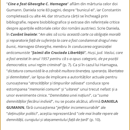
”
Cine a fost Gheorghe C. Harnagea
” aflăm din mărturia celor doi
Gumann. Daniela scrie 83 pagini, despre ”bunicul ei”, iar Constantin
completează cu alte 44, dar structura cărții se încheagă prin
bibliografie, repere biobibliografice și extrase din referințele critice
despre aparițiile editoriale celor doi români austrieci. Scrie Daniela,
în
Cuvânt înainte
: ”
Am ales să scriu această carte ca obligație morală
și reparatorie față de suferința la care a fost condamnat dragul meu
bunic, Harnagea Gheorghe, membru în conducerea organizației
anticomuniste ”
Șoimii din Cruciada Libertății
”, Huși, jud. Vaslui, care
a fost arestat în anul 1957 pentru că s-a opus categoric, de pe poziții
democratice, unui regim criminal
” (p. 7). Ca și în cazul lui Harnagea,
”
dictatura comunistă le-a zdrobit multora tinerețea, speranța, libertatea
și demnitatea
”, iar lipsa de implicare a autorităților actuale pentru
cunoașterea ”
atrocităților și timpurilor odioase
” conduce spre
estomparea ”
memoriei comune
” și ”
uitarea
” unui trecut nefast și a
unor evenimente cinice. ”
Demnitatea unei națiuni
”, ca ”
suma
demnităților fiecărui individ
”, nu se poate alcătui, afirmă
DANIELA
GUMANN
, fără cunoașterea ”
jertfelor incomensurabile
” ale
”
deținuților politici
”, aceștia reprezentând ”
cele mai înalte repere ale
demnității, curajului și atașamentului față de țară
” (p. 10).