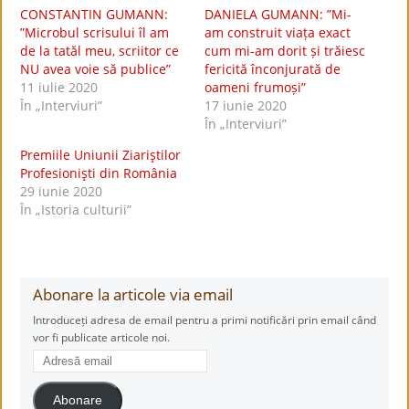
CONSTANTIN GUMANN:
DANIELA GUMANN: ”Mi-
”Microbul scrisului îl am
am construit viața exact
de la tatăl meu, scriitor ce
cum mi-am dorit și trăiesc
NU avea voie să publice”
fericită înconjurată de
11 iulie 2020
oameni frumoși”
În „Interviuri”
17 iunie 2020
În „Interviuri”
Premiile Uniunii Ziariştilor
Profesionişti din România
29 iunie 2020
În „Istoria culturii”
Abonare la articole via email
Introduceți adresa de email pentru a primi notificări prin email când
vor fi publicate articole noi.
Adresă
email
Abonare