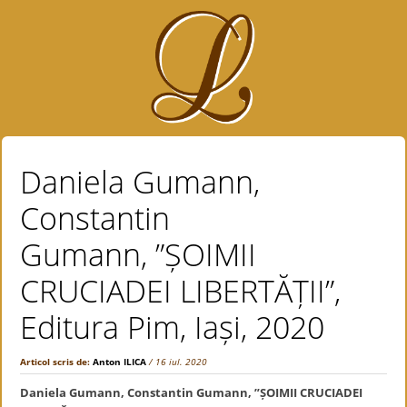
Daniela Gumann,
Constantin
Gumann, ”ȘOIMII
CRUCIADEI LIBERTĂȚII”,
Editura Pim, Iași, 2020
Articol scris de:
Anton ILICA
/ 16 iul. 2020
Daniela Gumann, Constantin Gumann,
”ȘOIMII CRUCIADEI