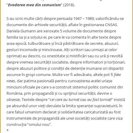
”
Evadarea mea din comunism
” (2018).
S-au scris multe cărți despre perioada 1947 – 1989, valorificându-se
documente din arhivele securității, aflate în gestionarea CNSAS.
Daniela Gumann are xeroxate 5 volume de documente despre
familia sa și a soțului ei, pe care le va comenta în alte texte despre
acea epocă, tulburătoare și încă păstrătoare de secrete, abuzuri,
gesturi incomode și mincinoase. Alți scriitori sau urmași ai celor
oprimați au descris, cu onestitate și mistificări sau cu ură și revoltă
despre vremea securității socialiste, despre informatori și torționari,
despre abuzuri politice și condiții de detenție inumane ori dispariții
ascunse în gropi comune. Multe vor fi adevărate, altele pot fi
fake
news
, dar patima pasională pentru cunoașterea acelei uriașe
minciuni oficiale pe care s-a construit sistemul politic comunist din
România, prin propagandă și cu sprijinul securității, devine o
obsesie. Textele despre ”
cei care au turnat sau au fost turnați
” insistă
pe absurdul unor vieți derulate la limita speranței supraviețuirii, în
care falsul umanism declarat și solidaritatea caricaturizată au fost
instrumentele de propagandă ale unei societăți socialiste care viza
construcția ”omului nou”.
*