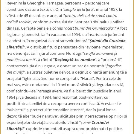
Revenim la Gheorghe Harnagea, persoana – personaj care
constituie osatura textului. Om ”
simplu de la țară
”, în anul 1957, la
vârsta de 45 de ani, este arestat ”
pentru delictul de crimă contra
ordinii sociale
”, conform extrasului din Sentința Tribunalului Militar
din Iași. Ce fapte penale a comis ”
acest bunic din Grumezoaia
”? A fost
legionar și penelist, iar în vara anului 1954, s-a înscris, sub jurământ
clandestin, în organizația contrarevoluționară ”
Șoimii din Cruciada
Libertății
”. A distribuit fițuici parașutate din ”avioane imperialiste”,
n-a denunțat că, în jurul comunei Hurdugi, ”
se află armament și
muniție ascunsă
”, a cântat ”
Deșteaptă-te, române
”, a ”preamărit”
contrarevoluția din Ungaria, a donat un sac de porumb ”
fugarilor
din munți
”, a sustras buletine de vot, a deținut o hartă amănunțită a
orașului Tighina, având nume conspirativ ”Haras”. Pentru cele de
mai sus, este condamnat la 19 ani muncă silnică și degradare civilă,
confiscându-i-se întreaga avere. Va fi eliberat din pușcărie în anul
1964 și va deceda în 1984, fiind reabilitat post-mortem, cu
posibilitatea familiei de a recupera averea confiscată. Acesta este
”subiectul” și pretextul ”memoriilor istorice”, dar în jurul lor se
dezvoltă alte ”bucle narative”, alcătuite prin intersectarea opiniilor și
experiențelor de viață ale autorilor, încât ”
șoimii
Cruciadei
Libertății
” cuprinde comentarii asupra unor problematici politice,