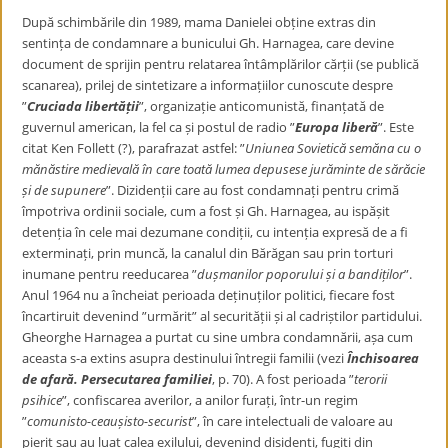
După schimbările din 1989, mama Danielei obține extras din
sentința de condamnare a bunicului Gh. Harnagea, care devine
document de sprijin pentru relatarea întâmplărilor cărții (se publică
scanarea), prilej de sintetizare a informațiilor cunoscute despre
”
Cruciada libertății
”, organizație anticomunistă, finanțată de
guvernul american, la fel ca și postul de radio ”
Europa liberă
”. Este
citat Ken Follett (?), parafrazat astfel: ”
Uniunea Sovietică semăna cu o
mănăstire medievală în care toată lumea depusese jurăminte de sărăcie
și de supunere
”. Dizidenții care au fost condamnați pentru crimă
împotriva ordinii sociale, cum a fost și Gh. Harnagea, au ispășit
detenția în cele mai dezumane condiții, cu intenția expresă de a fi
exterminați, prin muncă, la canalul din Bărăgan sau prin torturi
inumane pentru reeducarea ”
dușmanilor poporului și a bandiților
”.
Anul 1964 nu a încheiat perioada deținuților politici, fiecare fost
încartiruit devenind ”urmărit” al securității și al cadriștilor partidului.
Gheorghe Harnagea a purtat cu sine umbra condamnării, așa cum
aceasta s-a extins asupra destinului întregii familii (vezi
Închisoarea
de afară. Persecutarea familiei
, p. 70). A fost perioada ”
terorii
psihice
”, confiscarea averilor, a anilor furați, într-un regim
”
comunisto-ceaușisto-securist
”, în care intelectuali de valoare au
pierit sau au luat calea exilului, devenind disidenți, fugiți din