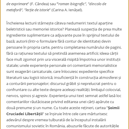
de exprimare
”
(F. Cândea) sau
”
roman biografic”, ”dincolo de
metaforă”, ”lecție de istorie
” (Carina A. Ienășel).
Încheierea lecturii stârnește câteva nedumeriri: textul aparține
beletristicii sau memoriei istorice? Planează suspecția de prea multe
ingrediente suplimentare ca adjuvante puse în sprijinul textului de
bază; autorii (într-o formulare fără contur de identitate) devin
persoane în propria carte, pentru completarea numărului de pagini,
fără ca rațiunea textului să pretindă asemenea artificii; ideea cărții
face mult zgomot prin ura viscerală risipită împotriva unor instituții
statale; unele experiențe personale ori comentarii memorialistice
sunt exagerări caricaturale, care înlocuiesc expediente specifice
literaturii sau logicii istorică; insuficiență în construcția atmosferei și
a conturării personajelor; discursul grăbit și neprelucrat pentru o
confruntare cu alte texte despre aceleași realități; limbajul colocvial,
nervos, spinos și agresiv. Experiența unui text semnat astfel lasă loc
comentariilor răutăcioase privind editarea unei cărți apărute cu
două prenume și un nume. Cu toate aceste rețineri, cartea ”
Șoimii
Cruciadei Libertății
” se înșiruie între cele care mărturisesc
adevărul despre vremea tulburată de la începutul instalării
comunismului sovietic în România, abuzurile făcute de autoritățile