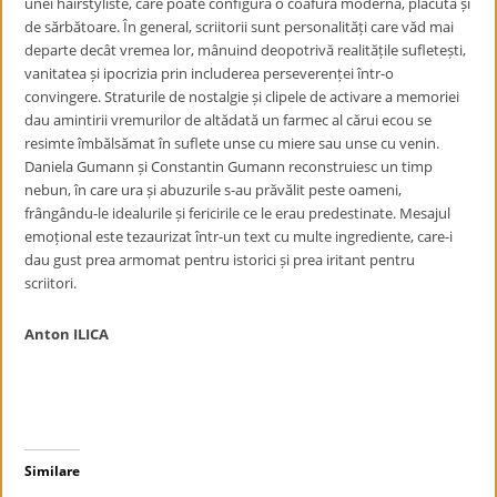
unei hairstyliste, care poate configura o coafură modernă, plăcută și
de sărbătoare. În general, scriitorii sunt personalități care văd mai
departe decât vremea lor, mânuind deopotrivă realitățile sufletești,
vanitatea și ipocrizia prin includerea perseverenței într-o
convingere. Straturile de nostalgie și clipele de activare a memoriei
dau amintirii vremurilor de altădată un farmec al cărui ecou se
resimte îmbălsămat în suflete unse cu miere sau unse cu venin.
Daniela Gumann și Constantin Gumann reconstruiesc un timp
nebun, în care ura și abuzurile s-au prăvălit peste oameni,
frângându-le idealurile și fericirile ce le erau predestinate. Mesajul
emoțional este tezaurizat într-un text cu multe ingrediente, care-i
dau gust prea armomat pentru istorici și prea iritant pentru
scriitori.
Anton ILICA
Similare