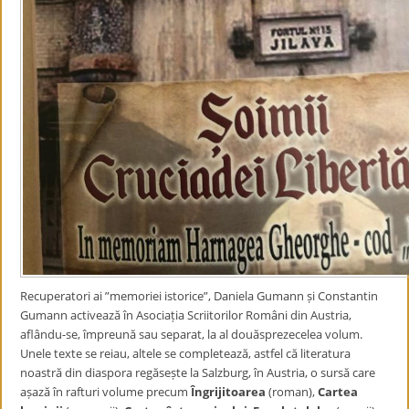
Recuperatori ai ”memoriei istorice”, Daniela Gumann și Constantin
Gumann activează în Asociația Scriitorilor Români din Austria,
aflându-se, împreună sau separat, la al douăsprezecelea volum.
Unele texte se reiau, altele se completează, astfel că literatura
noastră din diaspora regăsește la Salzburg, în Austria, o sursă care
așază în rafturi volume precum
Îngrijitoarea
(roman),
Cartea