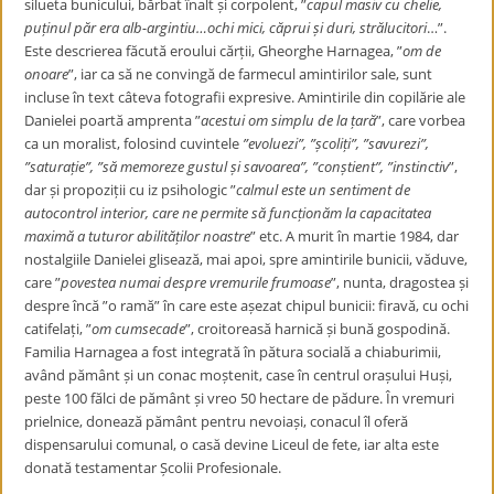
silueta bunicului, bărbat înalt și corpolent, ”
capul masiv cu chelie,
puținul păr era alb-argintiu…ochi mici, căprui și duri, strălucitori
…”.
Este descrierea făcută eroului cărții, Gheorghe Harnagea, ”
om de
onoare
”, iar ca să ne convingă de farmecul amintirilor sale, sunt
incluse în text câteva fotografii expresive. Amintirile din copilărie ale
Danielei poartă amprenta ”
acestui om simplu de la țară
”, care vorbea
ca un moralist, folosind cuvintele
”evoluezi”, ”școliți”, ”savurezi”,
”saturație”, ”să memoreze gustul și savoarea”, ”conștient”, ”instinctiv
”,
dar și propoziții cu iz psihologic ”
calmul este un sentiment de
autocontrol interior, care ne permite să funcționăm la capacitatea
maximă a tuturor abilităților noastre
” etc. A murit în martie 1984, dar
nostalgiile Danielei glisează, mai apoi, spre amintirile bunicii, văduve,
care ”
povestea numai despre vremurile frumoase
”, nunta, dragostea și
despre încă ”o ramă” în care este așezat chipul bunicii: firavă, cu ochi
catifelați, ”
om cumsecade
”, croitoreasă harnică și bună gospodină.
Familia Harnagea a fost integrată în pătura socială a chiaburimii,
având pământ și un conac moștenit, case în centrul orașului Huși,
peste 100 fălci de pământ și vreo 50 hectare de pădure. În vremuri
prielnice, donează pământ pentru nevoiași, conacul îl oferă
dispensarului comunal, o casă devine Liceul de fete, iar alta este
donată testamentar Școlii Profesionale.