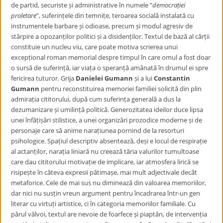
de partid, securiste și administrative în numele ”
democrației
proletare
”, suferințele din temnițe, teroarea socială instalată cu
instrumentele barbare și odioase, precum și modul agresiv de
stârpire a opozanților politici și a disidenților. Textul de bază al cărții
constituie un nucleu viu, care poate motiva scrierea unui
excepțional roman memorial despre timpul în care omul a fost doar
o sursă de suferință, iar viața o speranță amânată în drumul ei spre
fericirea tuturor. Grija
Danielei Gumann
și a lui
Constantin
Gumann
pentru reconstituirea memoriei familiei solicită din plin
admirația cititorului, după cum suferința generală a dus la
dezumanizare și umilință politică. Generozitatea ideilor duce lipsa
unei înfățișări stilistice, a unei organizări prozodice moderne și de
personaje care să anime narațiunea pornind de la resorturi
psihologice. Spațiul descriptiv absentează, deși e locul de respirație
al actanților, narația liniară nu creează tăria valurilor tumultoase
care dau cititorului motivație de implicare, iar atmosfera lirică se
risipește în câteva expresii pătimașe, mai mult adjectivale decât
metaforice. Cele de mai sus nu diminează din valoarea memoriilor,
dar nici nu susțin vreun argument pentru încadrarea într-un gen
literar cu virtuți artistice, ci în categoria memoriilor familiale. Cu
părul vălvoi, textul are nevoie de foarfece și piaptăn, de intervenția