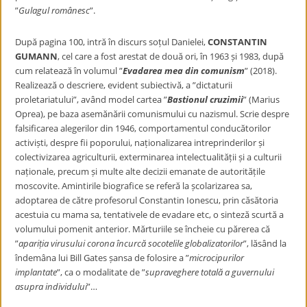
”
Gulagul românesc
”.
După pagina 100, intră în discurs soțul Danielei,
CONSTANTIN
GUMANN
, cel care a fost arestat de două ori, în 1963 și 1983, după
cum relatează în volumul ”
Evadarea mea din comunism
” (2018).
Realizează o descriere, evident subiectivă, a ”dictaturii
proletariatului”, având model cartea ”
Bastionul cruzimii
” (Marius
Oprea), pe baza asemănării comunismului cu nazismul. Scrie despre
falsificarea alegerilor din 1946, comportamentul conducătorilor
activiști, despre fii poporului, naționalizarea intreprinderilor și
colectivizarea agriculturii, exterminarea intelectualității și a culturii
naționale, precum și multe alte decizii emanate de autoritățile
moscovite. Amintirile biografice se referă la școlarizarea sa,
adoptarea de către profesorul Constantin Ionescu, prin căsătoria
acestuia cu mama sa, tentativele de evadare etc, o sinteză scurtă a
volumului pomenit anterior. Mărturiile se încheie cu părerea că
”
apariția virusului corona încurcă socotelile globalizatorilor
”, lăsând la
îndemâna lui Bill Gates șansa de folosire a ”
microcipurilor
implantate
”, ca o modalitate de ”
supraveghere totală a guvernului
asupra individului
”…