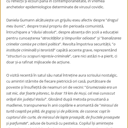
cu reflecții și ecouri până în contemporaneitate, în vremea
anchetelor epidemiologice determinate de virusul covidic.
Daniela Gumann alcătuiește un grijuliu eseu afectiv despre ”
dragul
meu bunic
”, despre traiul propriu din perioada comunistă,
întruchipare a ”
răului absolut
”, despre absența din școli a educației
pentru cunoașterea ”
atrocităților și timpurilor odioase
” și ”
banalizarea
crimelor comise pe criterii politice
”. Revolta împotriva securității, ”
o
instituție criminală și teroristă
” capătă accente grave, reprezentând
”
structuri cu scopuri represiv-criminale
”, care nici astăzi n-a pierit, ci
doar și-a rafinat mijloacele de acțiune.
O vizită recentă în satul său natal întreține aura scrisului nostalgic,
cu amintiri stârnite de fiecare pietricică ori casă, purtătoare de
poveste și însuflețită de neamuri ori de vecini: ”
Grumezoaia era un
sat mic, dar foarte pitoresc, la doar 19 km de Huși, cel mai cunoscut
orășel din județul Vaslui
”. Glosând după metoda proustiană a
madlenei, transpunerea în anii copilărie e aromantă de ”
mirosul de
turtă coaptă pe plită, de gogoși și de plăcinte, de cozonac copt în
cuptorul din curte, de mirosul de lapte proaspăt, de fructele proaspete
și parfumate
”, aduse de bunică cu pestelca. Copilul își amintește