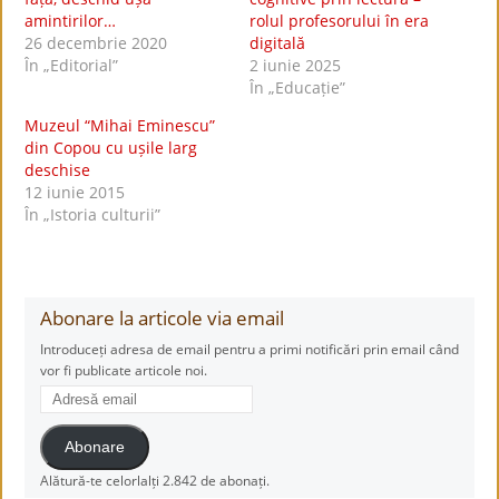
amintirilor…
rolul profesorului în era
26 decembrie 2020
digitală
În „Editorial”
2 iunie 2025
În „Educație”
Muzeul “Mihai Eminescu”
din Copou cu ușile larg
deschise
12 iunie 2015
În „Istoria culturii”
Abonare la articole via email
Introduceți adresa de email pentru a primi notificări prin email când
vor fi publicate articole noi.
Adresă
email
Abonare
Alătură-te celorlalți 2.842 de abonați.