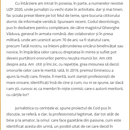
Cu întârziere am intrat în posesia, în parte, a numerelor revistei
UZP 2020, unde jurnaliști cu vechi state în activitate, dar și mai tineri,
fac școala presei libere pe tot felul de teme, spre bucuria cititorului
dornic de informație veridică. Spuneam recent, Codul deontologic,
pus în dezbatere pentru completare, de către magistrul Gheorghe
Văduva, general în armata română, des colaborator și în presa
militară, unde am ucenicit acum 70 de ani, va fi statutul care,
precum Tatăl nostru, va înlesni pătrunderea oricărui bineînvățat sau
novice, în împărăția celor care,cu dreptatea în minte și suflet pot
deveni purtătorii onorurilor pentru reușita muncii lor. Am citit
despre asta. Am citit și îmi zic, cu repetiție, grea misiunea să decizi
onorurile celor care le merită. Iată, în 2019, premiul Eminescu a
ajuns la mulți care, firește, îl merită, sunt ziariști profesioniști de
mare onoare, identificați însă de cine și cum, nu ni se spune, iar dacă
i-am ști, cunosc ei, ca membri în niște comisii, care-s autorii meritorii,
cu cărțile lor?
Jurnalistica cu cerințele ei, spune proiectul de Cod pus în
discuție, se referă, e clar, la profesionistul legitimat, dar tot atât de
bine și la amator, la omul care face gazetărie din pasiune, cum este
identificat acesta din urmă, un posibil uitat de cei care decid în