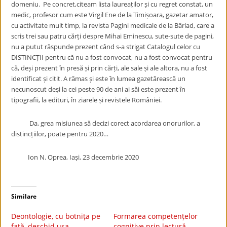
domeniu. Pe concret,citeam lista laureaților și cu regret constat, un
medic, profesor cum este Virgil Ene de la Timișoara, gazetar amator,
cu activitate mult timp, la revista Pagini medicale de la Bârlad, care a
scris trei sau patru cărți despre Mihai Eminescu, sute-sute de pagini,
nu a putut răspunde prezent când s-a strigat Catalogul celor cu
DISTINCȚII pentru că nu a fost convocat, nu a fost convocat pentru
că, deși prezent în presă și prin cărți, ale sale și ale altora, nu a fost
identificat și citit. A rămas și este în lumea gazetărească un
necunoscut deși la cei peste 90 de ani ai săi este prezent în
tipografii, la edituri, în ziarele și revistele României.
Da, grea misiunea să decizi corect acordarea onorurilor, a
distincțiilor, poate pentru 2020…
Ion N. Oprea, Iași, 23 decembrie 2020
Similare
Deontologie, cu botnița pe
Formarea competențelor
față, deschid ușa
cognitive prin lectură –