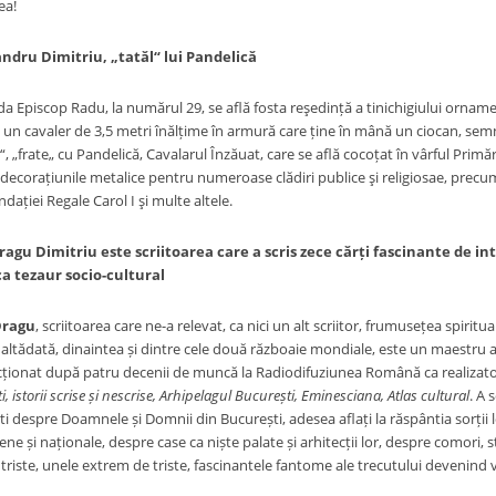
ea!
mitriu, „tatăl“ lui Pandelică
op Radu, la numărul 29, se află fosta reşedință a tinichigiului ornamenti
un cavaler de 3,5 metri înălțime în armură care ține în mână un ciocan, semn 
„frate„ cu Pandelică, Cavalarul Înzăuat, care se află cocoțat în vârful Primărie
t decorațiunile metalice pentru numeroase clădiri publice şi religiosae, prec
dației Regale Carol I şi multe altele.
 Dimitriu este scriitoarea care a scris zece cărți fascinante de in
a tezaur socio-cultural
ragu
, scriitoarea care ne-a relevat, ca nici un alt scriitor, frumusețea spirit
altădată, dinaintea și dintre cele două războaie mondiale, este un maestru al m
ecționat după patru decenii de muncă la Radiodifuziunea Română ca realizato
, istorii scrise și nescrise, Arhipelagul București, Eminesciana, Atlas cultural
. A 
i despre Doamnele și Domnii din București, adesea aflați la răspântia sorții 
ne și naționale, despre case ca niște palate și arhitecții lor, despre comori, sta
 triste, unele extrem de triste, fascinantele fantome ale trecutului devenind v