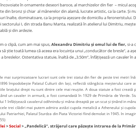
 încovoiate în ornamente deseori baroce, al marchizelor din fier – micul acope
e din bronz și chiar al mânerelor din alamă, lucrate artistic, ca la carte. Și m
uri înalte, dominatoare, ca la propria așezare de domiciliu a feroneristului. 
i sectorului I, din strada Banu Manta, realizată în atelierul lui Dimitriu, meșter
tablă și din ardezie.
 clipă, cum am mai spus,
Alexandru Dimitriu
ș
i omul lui de fier,
si-a 
ca să știe toată lumea că aceea era locuința unui „conducător de bresle”, a aș
a breslelor. Ostentativa statuie, înaltă de „3.50m”, înfățișează un cavaler în
 surprinzatoare lucrari sunt cele trei statui din fier de peste trei metri înă
 1896 împodobește Palatul Culturii din Iași, reflectă stângăcia meșterului care a
țiile brațului drept nu sunt dintre cele mai reușite. A doua statuie a fost creată
tând un cavaler in armură, a fost comandată în 1929 de Primăria de Verde. Stat
lui 1 înfățișează cavalerul odihnindu-și mâna dreaptă pe un scut și ținând in mâna
 clădiri mai putem admira astăzi cupola metalică a Atheneului și cupola met
lui Patriarhiei, Palatul Sturdza din Piata Victoriei fiind demolat in 1945. In imagi
955)
lei
>
Social
> „Pandelică”, străjerul care păzește intrarea de la Primăr