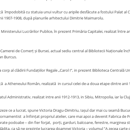
 împodobită cu statuia unui vultur cu aripile desfăcute a fostului Palat al Ca
nii 1907-1908, după planurile arhitectului Dimitrie Maimarolu.
 Ministerului Lucrărilor Publice, în prezent Primăria Capitalei, realizat între 
 Camerei de Comerț și Bursei, actual sediu central al Bibliotecii Naționale înc
an Burcus.
a corp al clădirii Fundațiilor Regale „Carol I”, in prezent Biblioteca Centrală Un
ă a Atheneului Român, realizată in cursul celei de-a doua etape dintre anii 
tul Administrativ, realizat intre anii 1912-1913, in Sibiu, Mitropolia, iar la Clu
ce a lucrat, spune Victoria Dragu-Dimitriu, Iașul dar mai cu seamă Bucure
rnamentist a înființat propriul atelier, care mai apoi a devenit Fabrica de Pr
ate podoabe – din fier forjat, porți, garduri, balcoane, ferestre, marginea str
dița, ca să ne prezinte lucrarea doamnei Victoria – volumul ”A zecea carte cu