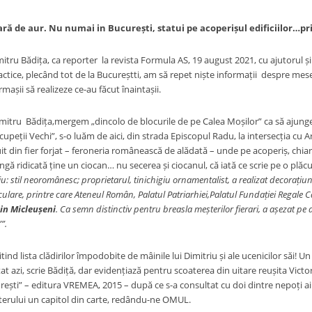
ară
de aur. Nu numai in Bucure
ș
ti, statui pe acoperi
ș
ul edificiilor…pr
ru Bădița, ca reporter la revista Formula AS, 19 august 2021, cu ajutorul și 
ractice, plecând tot de la Bucureștti, am să repet niște informații despre mese
rmașii să realizeze ce-au făcut înaintașii.
Bădița,mergem „dincolo de blocurile de pe Calea Moșilor” ca să ajungem –
cupeții Vechi”, s-o luăm de aici, din strada Episcopul Radu, la intersecția cu Ar
t din fier forjat – feroneria românească de alădată – unde pe acoperiș, chiar î
gă ridicată ține un ciocan… nu secerea și ciocanul, că iată ce scrie pe o plăcu
u: stil neoromânesc; proprietarul, tinichigiu ornamentalist, a realizat decorațiu
iculare, printre care Ateneul Român, Palatul Patriarhiei,Palatul Fundației Regale 
in Micleușeni
. Ca semn distinctiv pentru breasla meșterilor fierari, a așezat pe
””.
 lista clădirilor împodobite de mâinile lui Dimitriu și ale ucenicilor săi! U
itat azi, scrie Bădiță, dar evidențiază pentru scoaterea din uitare reușita Victo
rești” – editura VREMEA, 2015 – după ce s-a consultat cu doi dintre nepoți a
terului un capitol din carte, redându-ne OMUL.