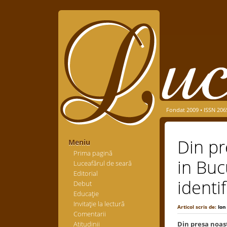
Fondat 2009 • ISSN 206
Din pr
Meniu
Prima pagină
in Buc
Luceafărul de seară
Editorial
identi
Debut
Educaţie
Invitaţie la lectură
Articol scris de:
Ion
Comentarii
Atitudinii
Din presa noas