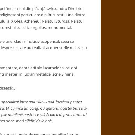
etând scrisul din plăcuță: „Alexandru Dimitriu,
eligioase și particulare din București. Una dintre
lui al XX-lea, Atheneul, Palatul Sturdza, Palatul
ucurestiul eclectic, orgolios, monumental.
nei cladiri, inclusiv acoperisul, ceea ce
despre cei care au realizat acoperisurile masive, cu
tate, dantelarii ale lucarnelor si cei doi
ti mesteri in lucrari metalice, scrie Simina.
izează: „
 specializat
î
ntre anii 1889-1894, lucr
â
nd pentru
să. El, cu încă un coleg. Cu ajutorul acestei burse, s-
cțiile nobilimii austriece (…) Acolo a deprins bunicul
rea unor mari clădiri de la noi
”.
București, unde, dezvoltarea imobiliară, cum