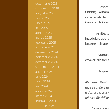
octombrie 2025
Despre
septembrie 2025
tinichigiu orname
august 2025
caracteristicile 
iulie 2025
Camerei de Comerț
iunie 2025
mai 2025
aprilie 2025
Arhitectura ecle
martie 2025
ingaduia o aborda
februarie 2025
lucarne delicate
ianuarie 2025
decembrie 2024
Vulturul de pe 
noiembrie 2024
cavaleri din fier
octombrie 2024
septembrie 2024
Despre
august 2024
iulie 2024
iunie 2024
Alexandru Dimitri
mai 2024
diverse ateliere 
aprilie 2024
a dus și a lucrat 
martie 2024
tehnica făuririi a
februarie 2024
ianuarie 2024
În cele din urmă