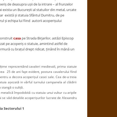
riș de deasupra ușii de la intrare – al frunzelor
ai exista un București al statuilor din metal, urcate
Dar există și statuia Sfântul Dumitru, de pe
ul și echipa lui fiind autorii acoperișului
construit
casa
pe Strada Birjarilor, astăzi Episcop
ezat pe acoperiș o statuie, amintind astfel de
 armură cu brațul drept ridicat, ținând în mână un
lțime reprezentând cavaleri medievali, prima statuie
vea 25 de ani fapt evident, postura cavalerului fiind
 pentru a decora acoperișul casei sale. Cea de-a treia
uia așezată in vârful turnului campanela al clădirii
 stangă o suliță.
alică împodobită cu statuia unui vultur cu aripile
ni se văd detaliile acoperișurilor lucrate de Alexandru
ia Sectorului 1