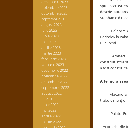
decembrie 2023
spune cartea, era
noiembrie 2023
descrie autoarea,
octombrie 2023
Stephanie din Aba
septembrie 2023
august 2023
iulie 2023
Reîntors la Iași
iunie 2023
Berindey la Palat
mai 2023
București.
aprilie 2023
martie 2023
Arhitectul Juliu
februarie 2023
construit intre 
ianuarie 2023
a fost construită
decembrie 2022
noiembrie 2022
Alte lucrari re
octombrie 2022
septembrie 2022
august 2022
– Alexandru Dimi
iulie 2022
trebuie mențion
iunie 2022
mai 2022
– Palatul Funcțio
aprilie 2022
martie 2022
– Acoperișurile bi
februarie 2022