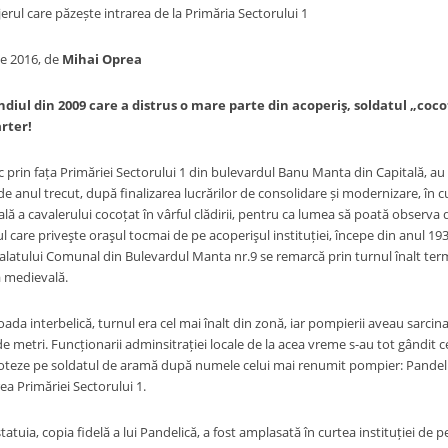
jerul care păzește intrarea de la Primăria Sectorului 1
lie 2016, de
Mihai Oprea
ndiul din 2009 care a distrus o mare parte din acoperiş, soldatul „cocoța
rter!
in fața Primăriei Sectorului 1 din bulevardul Banu Manta din Capitală, au 
e anul trecut, după finalizarea lucrărilor de consolidare și modernizare, în cu
ă a cavalerului cocoțat în vârful clădirii, pentru ca lumea să poată observa d
 care priveşte oraşul tocmai de pe acoperişul instituției, începe din anul 19
Palatului Comunal din Bulevardul Manta nr.9 se remarcă prin turnul înalt term
ă medievală.
rbelică, turnul era cel mai înalt din zonă, iar pompierii aveau sarcina d
e metri. Funcționarii adminsitrației locale de la acea vreme s-au tot gândit ce 
 boteze pe soldatul de aramă după numele celui mai renumit pompier: Pandeli
ea Primăriei Sectorului 1.
 copia fidelă a lui Pandelică, a fost amplasată în curtea instituției de p