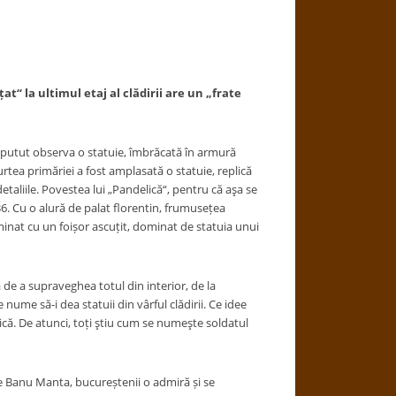
t“ la ultimul etaj al clădirii are un „frate
putut observa o statuie, îmbrăcată în armură
rtea primăriei a fost amplasată o statuie, replică
etaliile. Povestea lui „Pandelică“, pentru că aşa se
36. Cu o alură de palat florentin, frumusețea
inat cu un foișor ascuțit, dominat de statuia unui
e a supraveghea totul din interior, de la
nume să-i dea statuii din vârful clădirii. Ce idee
că. De atunci, toți ştiu cum se numeşte soldatul
e Banu Manta, bucureștenii o admiră și se