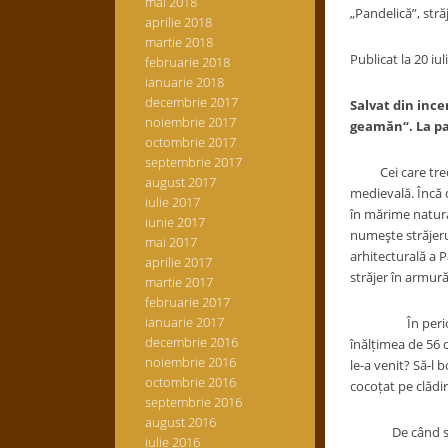
mai 2018
„Pandelică”, stră
aprilie 2018
martie 2018
Publicat la 20 iu
februarie 2018
ianuarie 2018
decembrie 2017
Salvat din ince
noiembrie 2017
geamăn“. La pa
octombrie 2017
septembrie 2017
Cei care trec pr
august 2017
medievală. Încă d
iulie 2017
în mărime natural
iunie 2017
numeşte străjerul
mai 2017
arhitecturală a 
aprilie 2017
străjer în armur
martie 2017
februarie 2017
ianuarie 2017
În perioada inte
decembrie 2016
înălțimea de 56 d
noiembrie 2016
le-a venit? Să-l
octombrie 2016
cocoțat pe clădir
septembrie 2016
august 2016
De când statuia,
iulie 2016