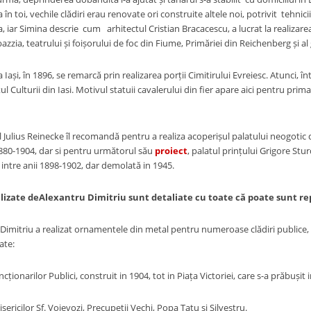
 în toi, vechile clădiri erau renovate ori construite altele noi, potrivit tehnic
 iar Simina descrie cum arhitectul Cristian Bracacescu, a lucrat la realizare
zzia, teatrului și foișorului de foc din Fiume, Primăriei din Reichenberg și al g
, în 1896, se remarcă prin realizarea porții Cimitirului Evreiesc. Atunci, în
ul Culturii din Iasi. Motivul statuii cavalerului din fier apare aici pentru prima
s Reinecke îl recomandă pentru a realiza acoperișul palatului neogotic de
1880-1904, dar si pentru următorul său
proiect
, palatul prințului Grigore Stur
 intre anii 1898-1902, dar demolată in 1945.
alizate deAlexantru Dimitriu sunt detaliate cu toate c
ă
poate sunt re
triu a realizat ornamentele din metal pentru numeroase clădiri publice, reli
ate:
narilor Publici, construit in 1904, tot in Piața Victoriei, care s-a prăbușit
sericilor Sf. Voievozi, Precupeții Vechi, Popa Tatu și Silvestru.