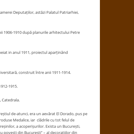
merei Deputaților, astăzi Palatul Patriarhiei,
anii 1906-1910 după planurile arhitectului Petre
heiat in anul 1911, proiectul aparținând
iversitară, construit între anii 1911-1914.
1912-1915.
j, Catedrala.
știul de-atunci, era un aevărat El Dorado, pus pe
oduse Medalice, iar clădrile cu tot felul de
eșinilor, a acoperișurilor. Exista un București,
 povești din București” – al decorațiilor din