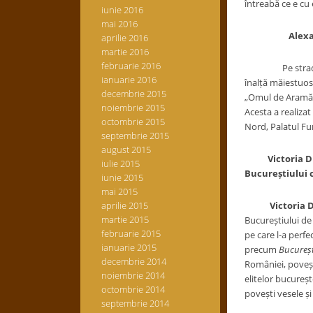
întreabă ce e cu 
iunie 2016
mai 2016
Alexandru Di
aprilie 2016
martie 2016
februarie 2016
Pe strada Episc
ianuarie 2016
înalță măiestuos 
decembrie 2015
„Omul de Aramă“, 
noiembrie 2015
Acesta a realiza
octombrie 2015
Nord, Palatul Fun
septembrie 2015
august 2015
Victoria Dragu
iulie 2015
Bucureștiului c
iunie 2015
mai 2015
aprilie 2015
Victoria D
martie 2015
Bucureștiului de 
februarie 2015
pe care l-a perf
ianuarie 2015
precum
București
decembrie 2014
României, poveșt
noiembrie 2014
elitelor bucurește
octombrie 2014
povești vesele și
septembrie 2014