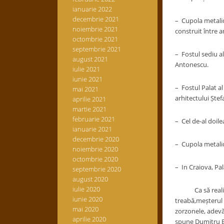
ianuarie 2022
decembrie 2021
– Cupola metalică
noiembrie 2021
construit între a
octombrie 2021
septembrie 2021
– Fostul sediu al
august 2021
Antonescu.
iulie 2021
iunie 2021
– Fostul Palat al
mai 2021
arhitectului Ștef
aprilie 2021
martie 2021
februarie 2021
– Cel de-al doile
ianuarie 2021
decembrie 2020
– Cupola metalic
noiembrie 2020
octombrie 2020
– In Craiova, Pala
septembrie 2020
august 2020
iulie 2020
Ca să realizeze 
iunie 2020
treabă,meșterul o
mai 2020
zorzonele, adevăr
aprilie 2020
spune Dumitru Bă