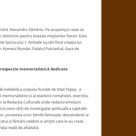
st Alexandru Dimitriu. Pe acoperişul casei se
distinctiv pentru breasla meşterilor fierari. Este
i Sectorului 1. Ambele lucrări fiind creația lui.
um Ateneul Român, Palatul Patriarhal, Gara de
trospecție memorialistică dedicate
uală inefabilă a orașului fondat de Vlad Țepeș, a
emorialisticii și al eseisticii românești, exercițiu
r la Redacția Culturală unde redacta emisiuni
scris zece cărți de investigație spirituală a capitalei
lor, povestea unor familii faimoase, descendenți ai
tui și fântâni celebre și artiștii care le-au creat,
iața reală de altădată.