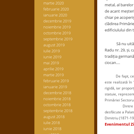
martie 2020
metal, al barelor
februarie 2020
de acant meșterit
ianuarie 2020
chiar pe acoperiș
decembrie 2019
clădirea Primărie
noiembrie 2019
edificiulului din 
octombrie 2019
septembrie 2019
Să nu uităm o
august 2019
Radu nr. 29, și, 
iulie 2019
tradiția germană 
iunie 2019
ciocan….
mai 2019
aprilie 2019
martie 2019
De fapt, cele mai
februarie 2019
este realizată în
ianuarie 2019
rigidă, iar propor
decembrie 2018
statuie, reprezen
noiembrie 2018
Primăriei Sectoru
octombrie 2018
Dintre cele trei
septembrie 2018
desfăcute a Palatu
august 2018
Dimitriu (1871-1
iulie 2018
Evenimentul Zi
iunie 2018