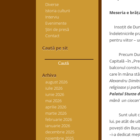
Diverse
Istoria culturii
Meseria e br
ăț
Interviu
Evenimente
Insoțit de Dumit
Știri de presă
îndeletnicirile p
Contact
pentru viitor – u
Caută pe sit
Caută
Precum Dumitru 
după:
Capitală –în „Pre
balconul construi
care în mâna stân
Arhiva
Alexandru Dimitri
august 2026
religioase și part
iulie 2026
Palatul Sturza d
iunie 2026
mână un ciocan
mai 2026
aprilie 2026
martie 2026
Sunt uluit citind
februarie 2026
lui, pe atât de u
ianuarie 2026
povești din Bucu
decembrie 2025
–i-a dedicat meș
noiembrie 2025