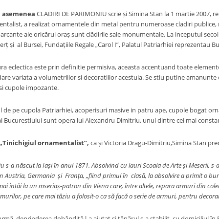
asemenea
CLADIRI DE PARIMONIU scrie și Simina Stan la 1 martie 2007, rep
ntalist, a realizat ornamentele din metal pentru numeroase cladiri publice, r
marcante ale oricărui oraș sunt clădirile sale monumentale. La inceputul secolu
 și al Bursei, Fundațiile Regale „Carol I”, Palatul Patriarhiei reprezentau B
ctica este prin definitie permisiva, aceasta accentuand toate elementele u
re variata a volumetriilor si decoratiilor acestuia. Se stiu putine amanunte 
 si cupole impozante.
cupola Patriarhiei, acoperisuri masive in patru ape, cupole bogat ornamen
 ai Bucurestiului sunt opera lui Alexandru Dimitriu, unul dintre cei mai constan
„Tinichigiul ornamentalist”,
ca și Victoria Dragu-Dimitriu,Simina Stan prec
u s-a n
ă
scut la Ia
și î
n anul 1871. Absolvind cu lauri Scoala de Arte
și
Meserii, s-a
din Austria, Germania
și
Fra
nț
a,
„
fiind primul
în clasă, la absolvire a primit o bur
mai întâi la un mseriaș-patron din Viena care, între altele, repara armuri din cole
rmurilor, pe care mai tâziu a folosit-o ca să facă o serie de armuri, pentru decora
, deprinderea dobândită l-a ajutat și tânărul s-a stabilit cu domiciliul în 