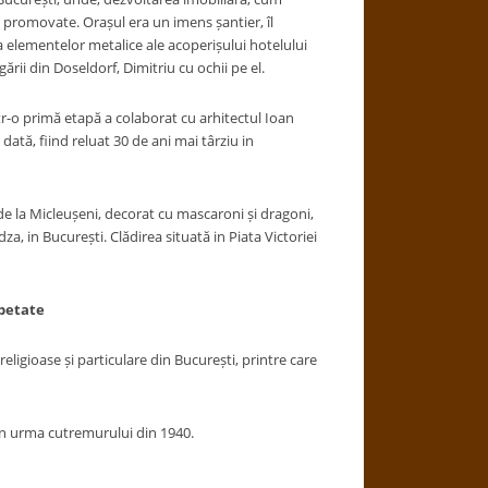
ii promovate. Orașul era un imens șantier, îl
a elementelor metalice ale acoperișului hotelului
ării din Doseldorf, Dimitriu cu ochii pe el.
tr-o primă etapă a colaborat cu arhitectul Ioan
 dată, fiind reluat 30 de ani mai târziu in
 la Micleușeni, decorat cu mascaroni și dragoni,
dza, in București. Clădirea situată in Piata Victoriei
petate
gioase și particulare din București, printre care
 in urma cutremurului din 1940.