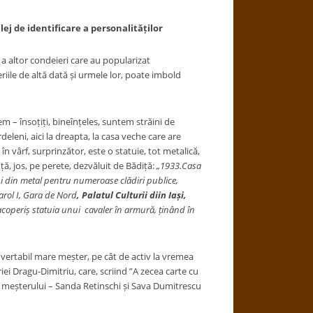
ilej de identificare a personalit
ăț
ilor
a altor condeieri care au popularizat
riile de altă dată și urmele lor, poate imbold
 însoțiți, bineînțeles, suntem străini de
deleni, aici la dreapta, la casa veche care are
n vârf, surprinzător, este o statuie, tot metalică,
ță, jos, pe perete, dezvăluit de Bădiță:
„1933.Casa
ni din metal pentru numeroase clădiri publice,
Carol I, Gara de Nord
, Palatul Culturii diin Iași,
 acoperiș statuia unui cavaler în armură, ținând în
n vertabil mare meșter, pe cât de activ la vremea
riei Dragu-Dimitriu, care, scriind ”A zecea carte cu
i meșterului – Sanda Retinschi și Sava Dumitrescu