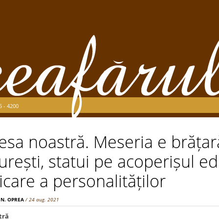
5 - 4200
esa noastră. Meseria e brăța
urești, statui pe acoperișul edi
ficare a personalităților
 N. OPREA
/ 24 aug. 2021
tră