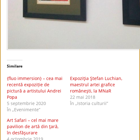
Similare
{fluo immersion} – cea mai
Expoziţia Ştefan Luchian,
recentă expoziție de
maestrul artei grafice
pictură a artistului Andrei
româneşti, la MNaR
Popa
22 mai 2018
5 septembrie 2020
În „Istoria culturii”
În „Evenimente”
Art Safari – cel mai mare
pavilion de artă din ţară,
în desfăşurare
4 octombrie 2019