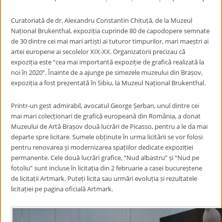
Curatoriată de dr. Alexandru Constantin Chituță, de la Muzeul
Național Brukenthal, expoziția cuprinde 80 de capodopere semnate
de 30 dintre cei mai mari artiști ai tuturor timpurilor, mari maeștri ai
artei europene ai secolelor XIX-XX. Organizatorii precizau că
expoziția este “cea mai importantă expoziție de grafică realizată la
noi în 2020”. Înainte de a ajunge pe simezele muzeului din Brașov,
expoziția a fost prezentată în Sibiu, la Muzeul Național Brukenthal.
Printr-un gest admirabil, avocatul George Șerban, unul dintre cei
mai mari colecționari de grafică europeană din România, a donat
Muzeului de Artă Brașov două lucrări de Picasso, pentru a le da mai
departe spre licitare. Sumele obținute în urma licitării se vor folosi
pentru renovarea și modernizarea spațiilor dedicate expoziției
permanente. Cele două lucrări grafice, “Nud albastru” și “Nud pe
fotoliu” sunt incluse în licitația din 2 februarie a casei bucureștene
de licitații Artmark. Puteți licita sau urmări evoluția și rezultatele
licitației pe pagina oficială Artmark.