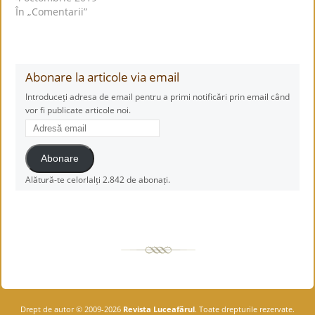
În „Comentarii”
Abonare la articole via email
Introduceți adresa de email pentru a primi notificări prin email când
vor fi publicate articole noi.
Adresă
email
Abonare
Alătură-te celorlalți 2.842 de abonați.
Drept de autor © 2009-2026
Revista Luceafărul
. Toate drepturile rezervate.