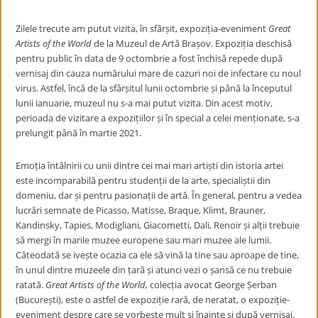
Zilele trecute am putut vizita, în sfârșit, expoziția-eveniment
Great
Artists of the World
de la Muzeul de Artă Brașov. Expoziția deschisă
pentru public în data de 9 octombrie a fost închisă repede după
vernisaj din cauza numărului mare de cazuri noi de infectare cu noul
virus. Astfel, încă de la sfârșitul lunii octombrie și până la începutul
lunii ianuarie, muzeul nu s-a mai putut vizita. Din acest motiv,
perioada de vizitare a expozițiilor și în special a celei menționate, s-a
prelungit până în martie 2021.
Emoția întâlnirii cu unii dintre cei mai mari artiști din istoria artei
este incomparabilă pentru studenții de la arte, specialiștii din
domeniu, dar și pentru pasionații de artă. În general, pentru a vedea
lucrări semnate de Picasso, Matisse, Braque, Klimt, Brauner,
Kandinsky, Tapies, Modigliani, Giacometti, Dali, Renoir și alții trebuie
să mergi în marile muzee europene sau mari muzee ale lumii.
Câteodată se ivește ocazia ca ele să vină la tine sau aproape de tine,
în unul dintre muzeele din țară și atunci vezi o șansă ce nu trebuie
ratată.
Great Artists of the World,
colecția avocat George Șerban
(București), este o astfel de expoziție rară, de neratat, o expoziție-
eveniment despre care se vorbește mult și înainte și după vernisaj.