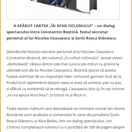
A APĂRUT CARTEA „ÎN OCHII CICLONULUI” – un dialog
spectaculos între Constantin Boștină, fostul secretar
personal al lui Nicolae Ceaușescu și Sorin Roșca Stănescu.
Dezvăluirile fostului secretar personal al lui Nicolae Ceaușescu
Constantin Boștină, din volumul „În ochiul ciclonului”, lansat vineri,
„demolează” câteva dintre cele mai cunoscute mituri cu privire la
ultimele luni ale lui Nicolae Ceaușescu. Boștină spune că acesta
fusese avertizat de un important lider comunist german încă de la
finalul lunii septembrie despre ceea ce avea să urmeze, pas cu pas,
și sfătuit cu insistență să se retragă. Ceaușescu știa că, în caz contrar
„nu va apuca Anul Nou”. Și totuși nu a făcut-o.
Toate aceste mărturii care devoalează un moment crucial din istoria
României sunt analizate și comentate în carte de jurnalistul Sorin
Roșca Stănescu și Alice Barbu, într-un dialog spectaculos. Ion
Cristoiu completează volumul cu o postfață de 100 de pagini despre