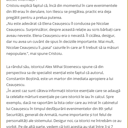
Cristoiu explică faptul că, încă din momentul în care evenimentele
din 89 erau în derulare, Ion Iliescu se pregătea, practic era deja
pregătit pentru a prelua puterea.
„Nu este adevărat că Elena Ceaușescu îl conducea pe Nicolae
Ceaușescu. Surprinzător, despre această relație au scris bărbați care
aveau neveste. Elena Ceaușescu era o nevastă. Îl cicălea, desigur,
dar nu avea un cuvânt de spus în deciziile importante. Mai mult,
Nicolae Ceaușescu îi „pasa” cazurile în care ar fi trebuit să ia măsuri
nepopulare.”, mai spune Cristoiu.
La rândul său, istoricul Alex Mihai Stoenescu spune că din
perspectiva sa de specialist esențial este faptul că autorul,
Constantin Boștină, este un martor din imediata apropiere a lui
Ceaușescu.
„În acest caz sunt câteva informații istorice esențiale care se adaugă
la celelalte mărturii esențiale pe care istoricii le iau în calcul. Spre
exemplu, dacă ne raportăm la lista celor care au intrat în cabinetul
lui Ceaușescu în timpul desfășurării evenimentelor din 89: șeful
Securității, generali de Armată, nume importante și tot felul de
personalități ale sistemului. Desigur noi, ca istorici ne întrebăm ce au
vorbit. Pe de altă parte, vedem că toți aceștia au stat între 3 și 7