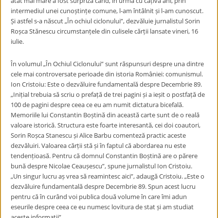
atât mai mare a fost surpriza când, în urmă cu câțiva ani, prin
intermediul unei cunoștințe comune, l-am întâlnit și l-am cunoscut.
Și astfel s-a născut „În ochiul ciclonului”, dezvăluie jurnalistul Sorin
Roșca Stănescu circumstanțele din culisele cărții lansate vineri, 16
iulie.
În volumul „În Ochiul Ciclonului” sunt răspunsuri despre una dintre
cele mai controversate perioade din istoria României: comunismul.
Ion Cristoiu: Este o dezvăluire fundamentală despre Decembrie 89.
„Inițial trebuia să scriu o prefață de trei pagini și a ieșit o postfață de
100 de pagini despre ceea ce eu am numit dictatura bicefală.
Memoriile lui Constantin Boștină din această carte sunt de o reală
valoare istorică. Structura este foarte interesantă, cei doi coautori,
Sorin Roșca Stanescu și Alice Barbu comenteză practic aceste
dezvăluiri. Valoarea cărții stă și în faptul că abordarea nu este
tendențioasă. Pentru că domnul Constantin Boștină are o părere
bună despre Nicolae Ceaușescu”, spune jurnalistul Ion Cristoiu.
„Un singur lucru aș vrea să reamintesc aici”, adaugă Cristoiu. „Este o
dezvăluire fundamentală despre Decembrie 89. Spun acest lucru
pentru că în curând voi publica două volume în care îmi adun
eseurile despre ceea ce eu numesc lovitura de stat și am studiat
aceste informații”.