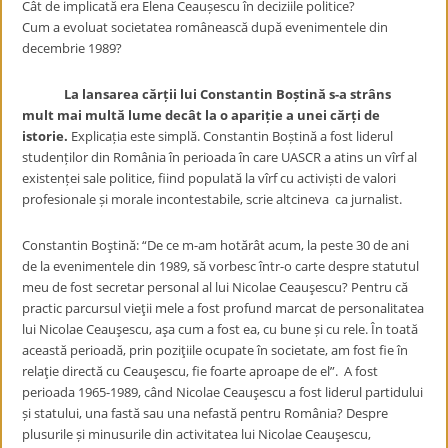
Cât de implicată era Elena Ceaușescu în deciziile politice?
Cum a evoluat societatea românească după evenimentele din
decembrie 1989?
La lansarea cărții lui
Constantin Boștină s-a strâns
mult mai multă lume decât la o apariție a unei cărți de
istorie.
Explicația este simplă. Constantin Boștină a fost liderul
studenților din România în perioada în care UASCR a atins un vîrf al
existenței sale politice, fiind populată la vîrf cu activiști de valori
profesionale și morale incontestabile, scrie altcineva ca jurnalist.
Constantin Boştină: “De ce m-am hotărât acum, la peste 30 de ani
de la evenimentele din 1989, să vorbesc într-o carte despre statutul
meu de fost secretar personal al lui Nicolae Ceauşescu? Pentru că
practic parcursul vieţii mele a fost profund marcat de personalitatea
lui Nicolae Ceauşescu, aşa cum a fost ea, cu bune și cu rele. În toată
această perioadă, prin poziţiile ocupate în societate, am fost fie în
relaţie directă cu Ceauşescu, fie foarte aproape de el”. A fost
perioada 1965-1989, când Nicolae Ceauşescu a fost liderul partidului
și statului, una fastă sau una nefastă pentru România? Despre
plusurile și minusurile din activitatea lui Nicolae Ceauşescu,