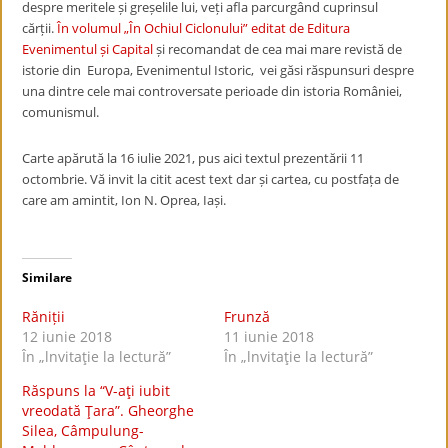
despre meritele și greșelile lui, veți afla parcurgând cuprinsul
cărții.
În volumul „În Ochiul Ciclonului” editat de Editura
Evenimentul și Capital
și recomandat de cea mai mare revistă de
istorie din Europa, Evenimentul Istoric, vei găsi răspunsuri despre
una dintre cele mai controversate perioade din istoria României,
comunismul.
Carte apărută la 16 iulie 2021, pus aici textul prezentării 11
octombrie. Vă invit la citit acest text dar și cartea, cu postfața de
care am amintit, Ion N. Oprea, Iași.
Similare
Răniții
Frunză
12 iunie 2018
11 iunie 2018
În „lnvitaţie la lectură”
În „lnvitaţie la lectură”
Răspuns la “V-aţi iubit
vreodată Ţara”. Gheorghe
Silea, Câmpulung-