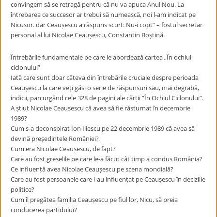
convingem să se retragă pentru că nu va apuca Anul Nou. La
întrebarea ce succesor ar trebui să numească, noi l-am indicat pe
Nicușor. dar Ceaușescu a răspuns scurt: Nu-i copt” – fostul secretar
personal al lui Nicolae Ceaușescu, Constantin Boștină.
Întrebările fundamentale pe care le abordează cartea „În ochiul
ciclonului”
Iată care sunt doar câteva din întrebările cruciale despre perioada
Ceaușescu la care veți găsi o serie de răspunsuri sau, mai degrabă,
indicii, parcurgând cele 328 de pagini ale cărții ”În Ochiul Ciclonului”.
A știut Nicolae Ceaușescu că avea să fie răsturnat în decembrie
1989?
Cum s-a deconspirat Ion Iliescu pe 22 decembrie 1989 că avea să
devină președintele României?
Cum era Nicolae Ceaușescu, de fapt?
Care au fost greșelile pe care le-a făcut cât timp a condus România?
Ce influență avea Nicolae Ceaușescu pe scena mondială?
Care au fost persoanele care l-au influențat pe Ceaușescu în deciziile
politice?
Cum îl pregătea familia Ceaușescu pe fiul lor, Nicu, să preia
conducerea partidului?