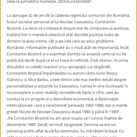
ceea ce jurnalistul numește „Dictatura bicefală”.
La aproape 32 de ani de la căderea regimului comunist din România,
fostul secretar personal al lui Nicolae Ceaușescu, Constantin
Boștină, s-a decis să vorbească despre anii de conducere ai acestuia,
tratând într-o manieră obiectivă atât deciziile pozitive luate de
dictator la acea vreme, cât și pe cele care au adus probleme
României. Informațiile publicate au o miză atât de importantă, încât
Constantin Boștină și-a exprimat dorința ca această carte să nu fie
publicată decât după ce el va trece în neființă. Însă ulterior, în urma
discuțiilor cu ceilalți coautori și cu apropiații, s-a răzgândit.
Constantin Boștină împărtășește cu autorii cărții, Sorin Roșca
Stănescu și Alice Barbu, unele dintre cele mai inedite detalii despre
personalitatea și acțiunile lui Ceaușescu. Cartea în sine ilustrează “o
recunoaştere a unor realităţi dovedite de fapte și cifre, care au
condus la un progres și o dezvoltare economică, a diplomaţiei
internaţionale, care a caracterizat perioada 1965-1980, dar și marile
greşeli făcute de Nicolae Ceaușescu după 1980 și până în 1989”.
„Pe Constantin Boștină nu am avut ocazia să-l cunosc înainte de
decembrie 1989. Decât cel mult tangențial. Domnia sa era un
personaj politic aflat la vârful sistemului. Eu mă târam la bază. Cu