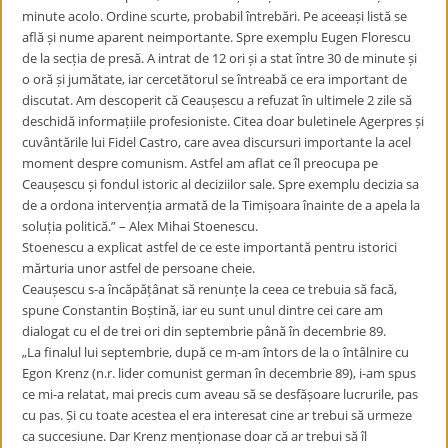
minute acolo. Ordine scurte, probabil întrebări. Pe aceeași listă se
află și nume aparent neimportante. Spre exemplu Eugen Florescu
de la secția de presă. A intrat de 12 ori și a stat între 30 de minute și
o oră și jumătate, iar cercetătorul se întreabă ce era important de
discutat. Am descoperit că Ceaușescu a refuzat în ultimele 2 zile să
deschidă informațiile profesioniste. Citea doar buletinele Agerpres și
cuvântările lui Fidel Castro, care avea discursuri importante la acel
moment despre comunism. Astfel am aflat ce îl preocupa pe
Ceaușescu și fondul istoric al deciziilor sale. Spre exemplu decizia sa
de a ordona intervenția armată de la Timișoara înainte de a apela la
soluția politică.” – Alex Mihai Stoenescu.
Stoenescu a explicat astfel de ce este importantă pentru istorici
mărturia unor astfel de persoane cheie.
Ceaușescu s-a încăpățânat să renunțe la ceea ce trebuia să facă,
spune Constantin Boștină, iar eu sunt unul dintre cei care am
dialogat cu el de trei ori din septembrie până în decembrie 89.
„La finalul lui septembrie, după ce m-am întors de la o întâlnire cu
Egon Krenz (n.r. lider comunist german în decembrie 89), i-am spus
ce mi-a relatat, mai precis cum aveau să se desfășoare lucrurile, pas
cu pas. Și cu toate acestea el era interesat cine ar trebui să urmeze
ca succesiune. Dar Krenz menționase doar că ar trebui să îl