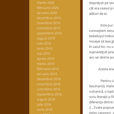
martie 2020
dispreţuit pe sin
februarie 2020
cât era ceasul şi
ianuarie 2020
alături de ei.
decembrie 2019
noiembrie 2019
Este pur şi simp
octombrie 2019
cunoaştem sexul 
septembrie 2019
bebeluşul trebu
august 2019
moaşei să lase gh
iulie 2019
în cazul lor, nu 
iunie 2019
supravieţuit prea
mai 2019
ani, iar dintre a
aprilie 2019
martie 2019
februarie 2019
Acesta era omu
ianuarie 2019
decembrie 2018
Pentru că femeil
noiembrie 2018
fascinantă, mereu
octombrie 2018
vulcanică, o lupt
septembrie 2018
scriu literaţii şi
august 2018
diferenţa dintre 
iulie 2018
2. „Toate popoare
iunie 2018
(John Lennon); 4