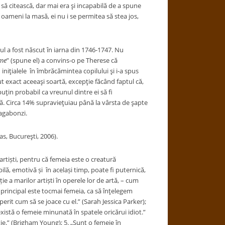
 să citească, dar mai era şi incapabilă de a spune
ta oameni la masă, ei nu i se permitea să stea jos,
 a fost născut în iarna din 1746-1747. Nu
ume
” (spune el) a convins-o pe Therese că
 iniţialele în îmbrăcămintea copilului şi i-a spus
ut exact aceeaşi soartă, excepţie făcând faptul că,
uţin probabil ca vreunul dintre ei să fi
aţă. Circa 14% supravieţuiau până la vârsta de şapte
vagabonzi.
s, Bucureşti, 2006).
tiști, pentru că femeia este o creatură
ilă, emotivă și în același timp, poate fi puternică,
e a marilor artiști în operele lor de artă, – cum
tul principal este tocmai femeia, ca să înţelegem
perit cum să se joace cu el.” (Sarah Jessica Parker);
xistă o femeie minunată în spatele oricărui idiot.”
ie.” (Brigham Young); 5. „Sunt o femeie în