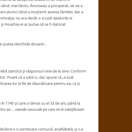
i când, mai târziu, Rousseau a prosperat, iar ea a
bani atunci când a moştenit averea familiei, dar a
Motivaţia, nu era decât o scuză! Apelurile ei
 şi moartea ei ar putea să se fi datorat
i ar putea deschide dosare!…
 ziaristul şi răspunsul vine de la sine: Conform
ot. Poate că a iubit-o, dar spune că „
a luat
licarea lor la fel de dăunătoare pentru ea, ca şi
în 1745 şi care a rămas cu el 33 de ani, până la
ntru ea … nevoile senzuale pe care mi le satisfăceam
ând-o o servitoare comună, analfabetă, şi s-a