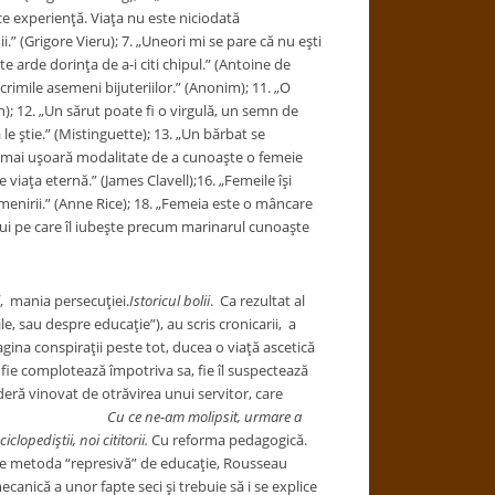
rice experienţă. Viaţa nu este niciodată
i.” (Grigore Vieru); 7. „Uneori mi se pare că nu eşti
e arde dorinţa de a-i citi chipul.” (Antoine de
crimile asemeni bijuteriilor.” (Anonim); 11. „O
); 12. „Un sărut poate fi o virgulă, un semn de
le ştie.” (Mistinguette); 13. „Un bărbat se
a mai uşoară modalitate de a cunoaşte o femeie
iaţa eternă.” (James Clavell);16. „Femeile îşi
omenirii.” (Anne Rice); 18. „Femeia este o mâncare
ului pe care îl iubeşte precum marinarul cunoaşte
, mania persecuţiei.
Istoricul bolii
.
Ca rezultat al
le, sau despre educaţie”), au scris cronicarii, a
ina conspiraţii peste tot, ducea o viaţă ascetică
i fie complotează împotriva sa, fie îl suspectează
deră vinovat de otrăvirea unui servitor, care
nevinovăția).
Cu ce ne-am molipsit, urmare a
iclopediştii, noi cititorii.
Cu reforma pedagogică.
c de metoda “represivă” de educaţie, Rousseau
ecanică a unor fapte seci şi trebuie să i se explice