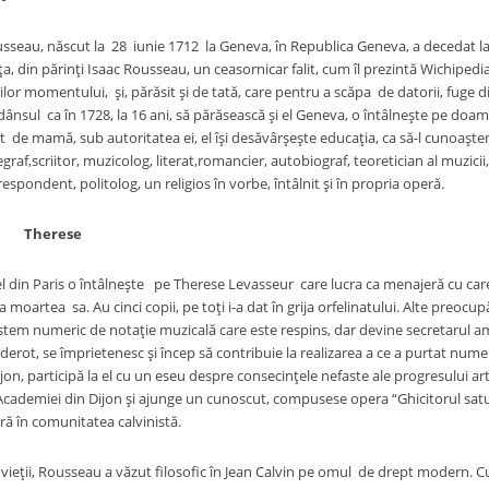
seau, născut la 28 iunie 1712 la Geneva, în Republica Geneva, a decedat la 2 i
a, din părinţi Isaac Rousseau, un ceasornicar falit, cum îl prezintă Wichiped
lor momentului, şi, părăsit şi de tată, care pentru a scăpa de datorii, fuge d
ânsul ca în 1728, la 16 ani, să părăsească şi el Geneva, o întâlneşte pe doam
ut de mamă, sub autoritatea ei, el îşi desăvârşeşte educaţia, ca să-l cunoaşte
raf,scriitor, muzicolog, literat,romancier, autobiograf, teoretician al muzic
espondent, politolog, un religios în vorbe, întâlnit şi în propria operă.
Therese
 Paris o întâlneşte pe Therese Levasseur care lucra ca menajeră cu care a
moartea sa. Au cinci copii, pe toţi i-a dat în grija orfelinatului. Alte preocupă
tem numeric de notaţie muzicală care este respins, dar devine secretarul am
erot, se împrietenesc şi încep să contribuie la realizarea a ce a purtat nume
on, participă la el cu un eseu despre consecinţele nefaste ale progresului art
Academiei din Dijon şi ajunge un cunoscut, compusese opera “Ghicitorul sat
tră în comunitatea calvinistă.
i, Rousseau a văzut filosofic în Jean Calvin pe omul de drept modern. Cu t