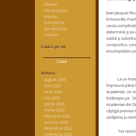
Diverse
Istoria culturii
Jean-Jacques Rous
Interviu
Ermonville, Franţ
Evenimente
cauza complicaţii
Știri de presă
determină şi pe d
Contact
iubită şi substit
compozitor, coreg
Caută pe sit
enciclopedist,cor
Caută
după:
Arhiva
La un hotel din
august 2026
împreună până la 
iulie 2026
iunie 2026
Academiei un sis
mai 2026
întâlneşte pe Did
aprilie 2026
Academiei din Dij
martie 2026
câştigă premiul 
februarie 2026
cetăţenia şi rein
ianuarie 2026
decembrie 2025
Tot restul vieţi
noiembrie 2025