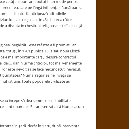
 face cetățeni buni ar fi putut fi un motiv pentru
v omenirea, care pe lângă influența dăunătoare a
museții naturii anticipează atitudinile
iziunilor sale religioase în „Scrisoarea către
e a discuta în chestiuni religioase este în esență
a inegalităţii este refuzat a fi premiat, iar
ate, totuşi, în 1761 publică Iulia sau noua Eloiză,
 cele mai importante cărţi, despre contractul
ca, dar… dar în urma criticilor, tot mai vehemente
ul lor este nevoit să se facă necunoscut, nevăzut,
cât bunătatea? Numai raţiunea ne învaţă să
omnul raţiunii; Toate popoarele civilizate au
eau începe să dea semne de instabilitate
in ce sunt doamnele? – are senzaţia că Hume, acum
ntrarea în Ţară decât în 1770, după intervenţa