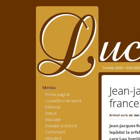
Fondat 2009 • ISSN 206
Jean-j
Meniu
Prima pagină
franc
Luceafărul de seară
Editorial
Debut
Articol scris de:
Ion
Educaţie
Invitaţie la lectură
Jean-jacques Rou
Comentarii
lepădat la orfe
Atitudinii
care l-au îngrij