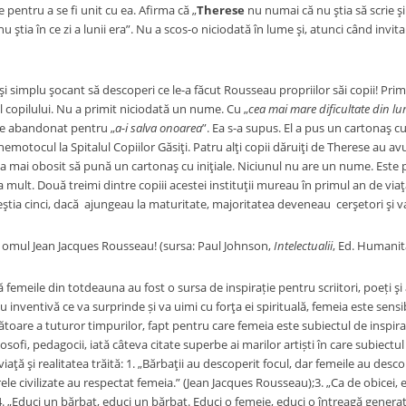
e pentru a se fi unit cu ea. Afirma că „
Therese
nu numai că nu ştia să scrie şi
 nu ştia în ce zi a lunii era”. Nu a scos-o niciodată în lume şi, atunci când invi
lu şocant să descoperi ce le-a făcut Rousseau propriilor săi copii! Primul
copilului. Nu a primit niciodată un nume. Cu „
cea mai mare dificultate din l
ie abandonat pentru „
a-i salva onoarea
”. Ea s-a supus. El a pus un cartonaş cu
emotocul la Spitalul Copiilor Găsiţi. Patru alţi copii dăruiţi de Therese au av
s-a mai obosit să pună un cartonaş cu iniţiale. Niciunul nu are un nume. Este p
 mult. Două treimi dintre copiii acestei instituţii mureau în primul an de vi
ceştia cinci, dacă ajungeau la maturitate, majoritatea deveneau cerşetori şi 
l Jean Jacques Rousseau! (sursa: Paul Johnson,
Intelectualii
, Ed. Humanita
e din totdeauna au fost o sursa de inspirație pentru scriitori, poeți şi ar
 inventivă ce va surprinde și va uimi cu forţa ei spirituală, femeia este sensib
ătoare a tuturor timpurilor, fapt pentru care femeia este subiectul de inspirați
 filosofi, pedagocii, iată câteva citate superbe ai marilor artiști în care subiec
viaţă şi realitatea trăită: 1. „Bărbaţii au descoperit focul, dar femeile au desco
le civilizate au respectat femeia.” (Jean Jacques Rousseau);3. „Ca de obicei, e
. „Educi un bărbat, educi un bărbat. Educi o femeie, educi o întreagă generaţ