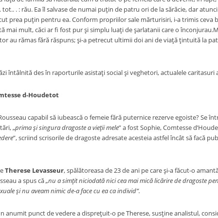
ot.. . : rău. Ea îl salvase de numai puţin de patru ori de la sărăcie, dar atunc
cut prea puţin pentru ea. Conform propriilor sale mărturisiri, i-a trimis ceva 
ită mai mult, căci ar fi fost pur şi simplu luaţi de şarlatanii care o înconjurau.
tor au rămas fără răspuns; şi-a petrecut ultimii doi ani de viaţă ţintuită la pat
ntâlnită des în raporturile asistaţi social şi veghetori, actualele caritasur
omtesse d-Houdetot
u capabil să iubească o femeie fără puternice rezerve egoiste? Se întrebă
ări, „
prima şi singura dragoste a vieţii mele
” a fost Sophie, Comtesse d’Houdet
edere
”, scriind scrisorile de dragoste adresate acesteia astfel încât să facă pub
e
Therese Levasseur
, spălătoreasa de 23 de ani pe care şi-a făcut-o amantă 
usseau a spus că
„nu a simţit niciodată nici cea mai mică licărire de dragoste pe
xuale şi nu aveam nimic de-a face cu ea ca individ”.
 punct de vedere a dispreţuit-o pe Therese, susţine analistul, consider