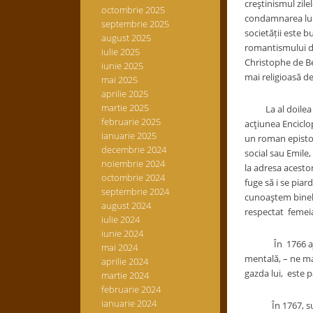
creştinismul zile
octombrie 2025
condamnarea lui 
septembrie 2025
societății este 
august 2025
romantismului din 
iulie 2025
Christophe de Bea
iunie 2025
mai religioasă d
mai 2025
aprilie 2025
martie 2025
La al doilea con
februarie 2025
acţiunea Enciclop
ianuarie 2025
un roman epistol
decembrie 2024
social sau Emile,
noiembrie 2024
la adresa acestor
octombrie 2024
fuge să i se pia
septembrie 2024
cunoaştem binele 
august 2024
respectat femeia
iulie 2024
iunie 2024
În 1766 ajunge î
mai 2024
mentală, – ne ma
aprilie 2024
gazda lui, este p
martie 2024
februarie 2024
ianuarie 2024
În 1767, sub un 