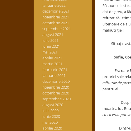
ianuarie 2022
Răspunsul este… t
decembrie 2021
dat de greu, a fă
noiembrie 2021
refuzat să-i trim
octombrie 2021
ulterioare de aju
septembrie 2021
malnutriţiei!
august 2021
iulie 2021
Situaţie astăzi î
iunie 2021
mai 2021
Sofie, C
aprilie 2021
martie 2021
februarie 2021
Era oare Roussea
ianuarie 2021
propriei sale relat
decembrie 2020
măsurile de prev
noiembrie 2020
pentru el.
octombrie 2020
septembrie 2020
Despr
august 2020
moartea lui, Ro
iulie 2020
cu ea erau pur se
iunie 2020
mai 2020
aprilie 2020
Dintr-un anumit