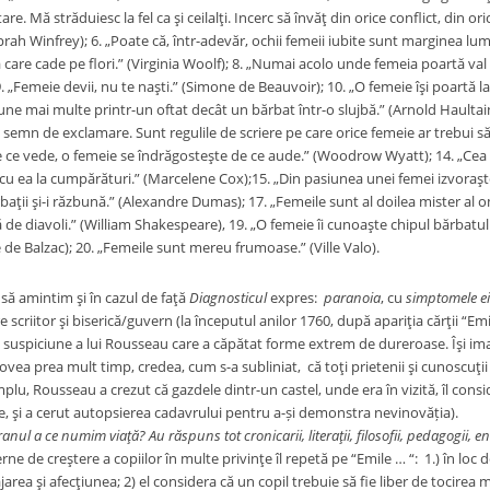
re. Mă străduiesc la fel ca şi ceilalţi. Incerc să învăţ din orice conflict, din o
Oprah Winfrey); 6. „Poate că, într-adevăr, ochii femeii iubite sunt marginea lumi
 care cade pe flori.” (Virginia Woolf); 8. „Numai acolo unde femeia poartă val t
. „Femeie devii, nu te naşti.” (Simone de Beauvoir); 10. „O femeie îşi poartă la
ne mai multe printr-un oftat decât un bărbat într-o slujbă.” (Arnold Haultain
semn de exclamare. Sunt regulile de scriere pe care orice femeie ar trebui să 
 ce vede, o femeie se îndrăgosteşte de ce aude.” (Woodrow Wyatt); 14. „Ce
u ea la cumpărături.” (Marcelene Cox);15. „Din pasiunea unei femei izvoraşte v
baţii şi-i răzbună.” (Alexandre Dumas); 17. „Femeile sunt al doilea mister al 
ă de diavoli.” (William Shakespeare), 19. „O femeie îi cunoaşte chipul bărbat
de Balzac); 20. „Femeile sunt mereu frumoase.” (Ville Valo).
intim şi în cazul de faţă
Diagnosticul
expres:
paranoia
, cu
simptomele ei
e scriitor şi biserică/guvern (la începutul anilor 1760, după apariţia cărţii “Emi
 suspiciune a lui Rousseau care a căpătat forme extrem de dureroase. Îşi imag
bovea prea mult timp, credea, cum s-a subliniat, că toţi prietenii şi cunoscuţi
lu, Rousseau a crezut că gazdele dintr-un castel, unde era în vizită, îl consi
se, şi a cerut autopsierea cadavrului pentru a-și demonstra 
ecranul a ce numim viaţă
?
Au răspuns tot cronicarii, literaţii, filosofii, pedagogii, enc
e de creştere a copiilor în multe privinţe îl repetă pe “Emile … “: 1.) în lo
rea şi afecţiunea; 2) el considera că un copil trebuie să fie liber de tocirea m