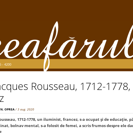
5 - 4200
acques Rousseau, 1712-1778, u
ez
 N. OPREA
/ 3 aug. 2020
sseau, 1712-1778, un iluminist, francez, s-a ocupat şi de educaţie, părăs
linat, bolnav mental, s-a folosit de femei, a scris frumos despre ele dar
it