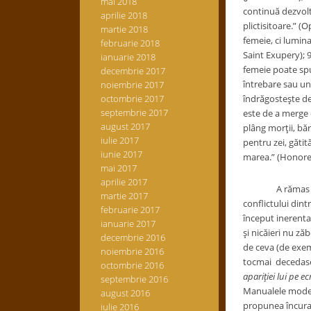
mai 2018
continuă dezvolta
aprilie 2018
plictisitoare.” (
martie 2018
femeie, ci lumina
februarie 2018
Saint Exupery); 9
ianuarie 2018
femeie poate spu
decembrie 2017
întrebare sau un 
noiembrie 2017
octombrie 2017
îndrăgosteşte de
septembrie 2017
este de a merge c
august 2017
plâng morţii, băr
iulie 2017
pentru zei, gătit
iunie 2017
marea.” (Honore 
mai 2017
aprilie 2017
A rămas să am
martie 2017
conflictului dintr
februarie 2017
început inerenta
ianuarie 2017
şi nicăieri nu ză
decembrie 2016
de ceva (de exemp
noiembrie 2016
tocmai deceda
octombrie 2016
apariţiei lui pe 
septembrie 2016
Manualele modern
august 2016
propunea încuraja
iulie 2016