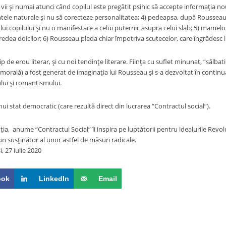
 vii şi numai atunci când copilul este pregătit psihic să accepte informaţia 
ntele naturale şi nu să corecteze personalitatea; 4) pedeapsa, după Rousseau, 
 copilului şi nu o manifestare a celui puternic asupra celui slab; 5) mamel
 predea doicilor; 6) Rousseau pleda chiar împotriva scutecelor, care îngrădesc l
erou literar, şi cu noi tendinţe literare. Fiinţa cu suflet minunat, “sălbaticu
 morală) a fost generat de imaginaţia lui Rousseau şi s-a dezvoltat în continuar
ui şi romantismului.
at democratic (care rezultă direct din lucrarea “Contractul social”).
ume “Contractul Social” îi inspira pe luptătorii pentru idealurile Revoluţ
un susţinător al unor astfel de măsuri radicale.
, 27 iulie 2020
ook
LinkedIn
Email