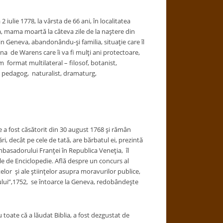
ulie 1778, la vârsta de 66 ani, în localitatea
ia, mama moartă la câteva zile de la naştere din
in Geneva, abandonându-şi familia, situaţie care îl
na de Warens care îi va fi mulţi ani protectoare,
m format multilateral – filosof, botanist,
ii, pedagog, naturalist, dramaturg,
 fost căsătorit din 30 august 1768 şi rămân
ri, decât pe cele de tată, are bărbatul ei, prezintă
basadorului Franţei în Republica Veneţia, îl
le de Enciclopedie. Află despre un concurs al
elor şi ale ştiinţelor asupra moravurilor publice,
ului”,1752, se întoarce la Geneva, redobândeşte
oate că a lăudat Biblia, a fost dezgustat de