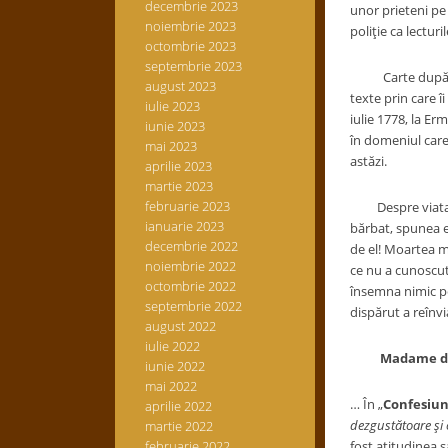
decembrie 2023
unor prieteni pe 
noiembrie 2023
poliţie ca lectur
octombrie 2023
septembrie 2023
Carte după carte 
august 2023
texte prin care îi
iulie 2023
iulie 1778, la E
iunie 2023
în domeniul care 
mai 2023
astăzi.
aprilie 2023
martie 2023
februarie 2023
Despre viata int
ianuarie 2023
bărbat, spunea e
decembrie 2022
de el! Moartea m
noiembrie 2022
ce nu a cunoscut-
octombrie 2022
însemna nimic pe
septembrie 2022
dispărut a reînvia
august 2022
iulie 2022
Madame d
iunie 2022
mai 2022
… În „
Confesiun
aprilie 2022
dezgustătoare şi 
martie 2022
februarie 2022
fost atitudinea 