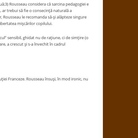
nouă;3) Rousseau considera că sarcina pedagogiei e
ar trebui să fie o consecinţă naturală a
or, Rousseau le recomanda să-şi alăpteze singure
ibertatea mişcărilor copilului.
l” sensibil, ghidat nu de raţiune, ci de simţire (o
e, a crescut şi s-a învechit în cadrul
iei Franceze. Rousseau însuşi, în mod ironic, nu