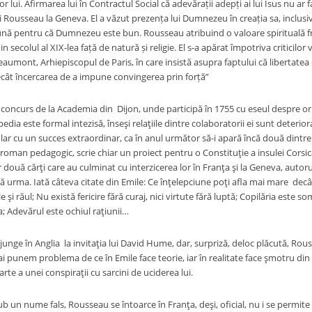
lor lui. Afirmarea lui în Contractul Social că adevărații adepți ai lui Isus nu ar
Rousseau la Geneva. El a văzut prezența lui Dumnezeu în creația sa, inclusi
bună pentru că Dumnezeu este bun. Rousseau atribuind o valoare spirituală fru
secolul al XIX-lea față de natură și religie. El s-a apărat împotriva criticilor v
umont, Arhiepiscopul de Paris, în care insistă asupra faptului că libertatea d
ecât încercarea de a impune convingerea prin forță”
curs de la Academia din Dijon, unde participă în 1755 cu eseul despre origine
edia este formal intezisă, înseşi relaţiile dintre colaboratorii ei sunt deterior
ar cu un succes extraordinar, ca în anul următor să-i apară încă două dintre
 roman pedagogic, scrie chiar un proiect pentru o Constituţie a insulei Corsi
 două cărţi care au culminat cu interzicerea lor în Franţa şi la Geneva, autor
rdă urma. Iată câteva citate din Emile: Ce înţelepciune poţi afla mai mare de
şi răul; Nu există fericire fără curaj, nici virtute fără luptă; Copilăria este s
; Adevărul este ochiul raţiunii…
n Anglia la invitaţia lui David Hume, dar, surpriză, deloc plăcută, Rouss
i punem problema de ce în Emile face teorie, iar în realitate face şmotru d
arte a unei conspiraţii cu sarcini de uciderea lui.
nume fals, Rousseau se întoarce în Franţa, deşi, oficial, nu i se permite i