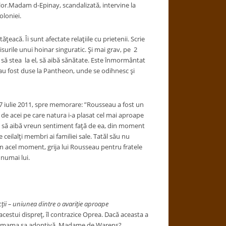
ilor.Madam d-Epinay, scandalizată, intervine la
oloniei.
eacă. Îi sunt afectate relaţiile cu prietenii. Scrie
Visurile unui hoinar singuratic. Şi mai grav, pe 2
 să stea la el, să aibă sănătate. Este înmormântat
i au fost duse la Pantheon, unde se odihnesc şi
 iulie 2011, spre memorare: ”Rousseau a fost un
de acei pe care natura i-a plasat cel mai aproape
um să aibă vreun sentiment faţă de ea, din moment
ceilalţi membri ai familiei sale. Tatăl său nu
n acel moment, grija lui Rousseau pentru fratele
 numai lui.
ţii – uniunea dintre o avariţie aproape
 acestui dispreţ, îl contrazice Oprea. Dacă aceasta a
fapt, mama sa adoptivă, Madame de Warens?