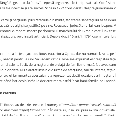
lângă Rege. Întos la Paris, începe să organizeze lecturi private ale Confesiun
ile să fie interzise şi are succes. Scrie în 1772 Consideraţii despre guvernarea P
şi hărţuirile, plus rătăcirile din minte, fac starea sănătăţii lui să se înrăutăţ
 acuză pe alţii şi se justifică pe sine: Rousseau, judecător al lui Jean Jacques, 
rmenonville, moare, moare pe domeniul marchizului de Giradin care îl invitase
îl găzduia, pe o insulă artificială. Deabia după 16 ani, în 1794 osemintele lu
ima a lui Jean Jacques Rousseau, Horia Oprea, dar nu numai el, scria pe 7
l, născut pentru a iubi. Să vedem cât de bine şi-a exprimat el dragostea faţă 
amei sale l-a lipsit, de la naştere, de o viaţă de familie normală. Nu avea c
o niciodată. Nu a aratat însă nici o urmă de afecţiune, sau de interes, faţă de 
ntru el, iar moartea acestuia nu a reprezentat decât ocazia de a-l moşteni. Î
t până într-acolo încât l-a declarat mort, astfel încât banii familiei să-i revină
e Warens
i
”, Rousseau descrie ceea ce el numeşte ”
una dintre aparentele mele contradic
cel mai mare dispreţ faţă de bani”
. În viaţa lui, însă, nu prea există dovezi ale
sa faţă de familia sa naturală, cum a tratat-o pe femeia care a devenit, în 