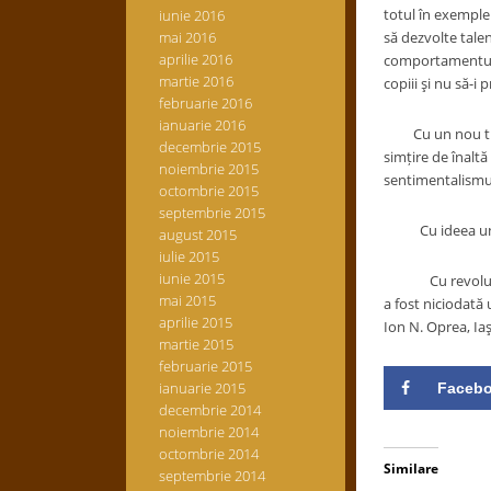
totul în exemple
iunie 2016
mai 2016
să dezvolte tale
aprilie 2016
comportamentului
martie 2016
copiii şi nu să-i
februarie 2016
ianuarie 2016
Cu un nou tip de 
decembrie 2015
simțire de înaltă
noiembrie 2015
sentimentalismul
octombrie 2015
septembrie 2015
Cu ideea unui st
august 2015
iulie 2015
iunie 2015
Cu revoluţia, an
mai 2015
a fost niciodată 
aprilie 2015
Ion N. Oprea, Iaşi
martie 2015
februarie 2015
ianuarie 2015
Faceb
decembrie 2014
noiembrie 2014
octombrie 2014
Similare
septembrie 2014