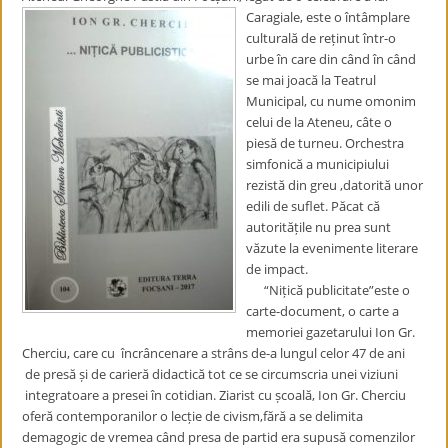
Caragiale, este o întâmplare
culturală de reținut într-o
urbe în care din când în când
se mai joacă la Teatrul
Municipal, cu nume omonim
celui de la Ateneu, câte o
piesă de turneu. Orchestra
simfonică a municipiului
rezistă din greu ,datorită unor
edili de suflet. Păcat că
autoritățile nu prea sunt
văzute la evenimente literare
de impact.
“Nițică publicitate”este o
carte-document, o carte a
memoriei gazetarului Ion Gr.
Cherciu, care cu încrâncenare a strâns de-a lungul celor 47 de ani
de presă și de carieră didactică tot ce se circumscria unei viziuni
integratoare a presei în cotidian. Ziarist cu școală, Ion Gr. Cherciu
oferă contemporanilor o lecție de civism,fără a se delimita
demagogic de vremea când presa de partid era supusă comenzilor