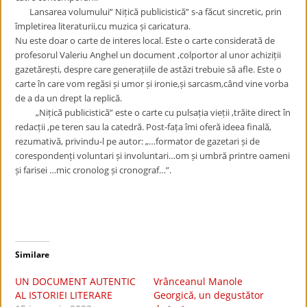
Lansarea volumului” Nițică publicistică” s-a făcut sincretic, prin
împletirea literaturii,cu muzica și caricatura.
Nu este doar o carte de interes local. Este o carte considerată de
profesorul Valeriu Anghel un document ,colportor al unor achiziții
gazetărești, despre care generațiile de astăzi trebuie să afle. Este o
carte în care vom regăsi și umor și ironie,și sarcasm,când vine vorba
de a da un drept la replică.
„Nițică publicistică” este o carte cu pulsația vieții ,trăite direct în
redacții ,pe teren sau la catedră. Post-fața îmi oferă ideea finală,
rezumativă, privindu-l pe autor: „…formator de gazetari și de
corespondenți voluntari și involuntari…om și umbră printre oameni
și farisei …mic cronolog și cronograf…”.
Similare
UN DOCUMENT AUTENTIC
Vrânceanul Manole
AL ISTORIEI LITERARE
Georgică, un degustător