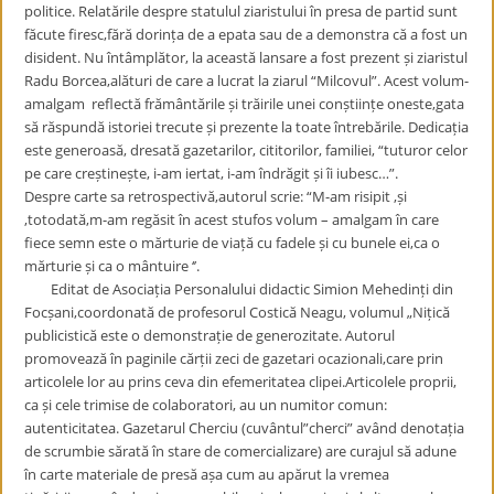
politice. Relatările despre statulul ziaristului în presa de partid sunt
făcute firesc,fără dorința de a epata sau de a demonstra că a fost un
disident. Nu întâmplător, la această lansare a fost prezent și ziaristul
Radu Borcea,alături de care a lucrat la ziarul “Milcovul”. Acest volum-
amalgam reflectă frământările și trăirile unei conștiințe oneste,gata
să răspundă istoriei trecute și prezente la toate întrebările. Dedicația
este generoasă, dresată gazetarilor, cititorilor, familiei, “tuturor celor
pe care creștinește, i-am iertat, i-am îndrăgit și îi iubesc…”.
Despre carte sa retrospectivă,autorul scrie: “M-am risipit ,și
,totodată,m-am regăsit în acest stufos volum – amalgam în care
fiece semn este o mărturie de viață cu fadele și cu bunele ei,ca o
mărturie și ca o mântuire ‘’.
Editat de Asociația Personalului didactic Simion Mehedinți din
Focșani,coordonată de profesorul Costică Neagu, volumul „Nițică
publicistică este o demonstrație de generozitate. Autorul
promovează în paginile cărții zeci de gazetari ocazionali,care prin
articolele lor au prins ceva din efemeritatea clipei.Articolele proprii,
ca și cele trimise de colaboratori, au un numitor comun:
autenticitatea. Gazetarul Cherciu (cuvântul”cherci” având denotația
de scrumbie sărată în stare de comercializare) are curajul să adune
în carte materiale de presă așa cum au apărut la vremea