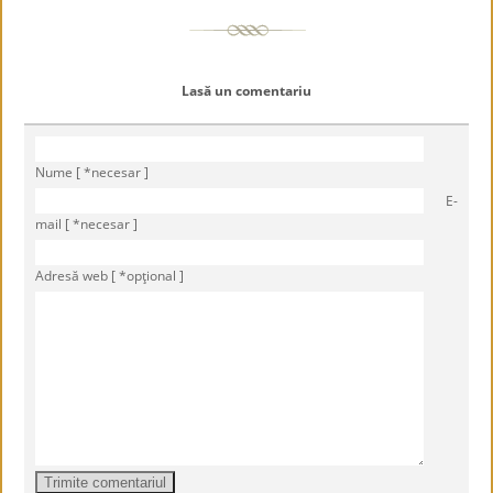
Lasă un comentariu
Nume [ *necesar ]
E-
mail [ *necesar ]
Adresă web [ *opţional ]