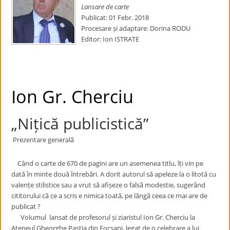
Lansare de carte
Publicat: 01 Febr. 2018
Procesare și adaptare: Dorina RODU
Editor: Ion ISTRATE
Ion Gr. Cherciu
„Nițică publicistică”
Prezentare generală
Când o carte de 670 de pagini are un asemenea titlu, îți vin pe
dată în minte două întrebări. A dorit autorul să apeleze la o litotă cu
valențe stilistice sau a vrut să afișeze o falsă modestie, sugerând
cititorului că ce a scris e nimica toată, pe lângă ceea ce mai are de
publicat ?
Volumul lansat de profesorul și ziaristul Ion Gr. Cherciu la
Ateneul Gheorghe Pastia din Focșani, legat de o celebrare a lui