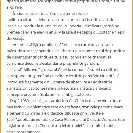
tipăririi,asumându-și responsabil scrisul propriu și al altora, cu bune
și cu rele.
În ciuda sutelor de articole pe teme sociale
,politice,culturale,debutul autorului prezentei istorii a ziaristicii
locale,s-a produs la numai 15 ani,cu poezia „Primăvară”,scrisă pe
vremea când era elev în anul IV la Liceul Pedagogic „Costache Negri”
din Galați.
Volumul „Nițică publicistică” nu este o carte de autor,ci o
mărturie a unei generații. I. Gr. Cherciu și-a asumat rolul de purtător
de cuvânt,identificându-se cu glasul condeierilor chemați să
comunice deciziile aleșilor,dar și propriile lor gânduri.
La ziarul” Milcovul”,gazetarul Cherciu comunică subtil cu cititorii-
corespondenți ,predând adevărate lecții de gazetărie.Nu ezită să
introducă fragmente din lucrarea de absolvire a Facultății de
ziaristică.Un capitol se referă la Retorica ziaristică,clarificând
concepte precum râsul,comicul,ambiguitate etc.
După 1989,scrisul gazetarului Ion Gr. Cherciu devine din ce în ce
mai incisiv. Problematica este diversificată,cronicele pe teme civice
alternând cu materiale didactice ,difuzate prin „Vârstele
Școlii”,publicație editată de Casa Personalului Didactic Vrancea. Este
inițiatorul cronicii „Cherciul”,un fel de tabletă cu trimiteri subtile
către contemporani.