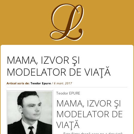
MAMA, IZVOR ŞI
MODELATOR DE VIAŢĂ
Articol scris de:
Teodor Epure
/ 6 mart. 2017
Teodor EPURE
MAMA, IZVOR ŞI
MODELATOR DE
VIAŢĂ
Este fiinţa dragă care ne-a dat viaţă,