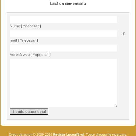
Lasă un comentariu
Nume [ *necesar ]
E-
mail [ *necesar ]
Adresă web [ *opţional ]
Drept de autor © 2009-2026
Revista Luceafărul
. Toate drepturile rezervate.