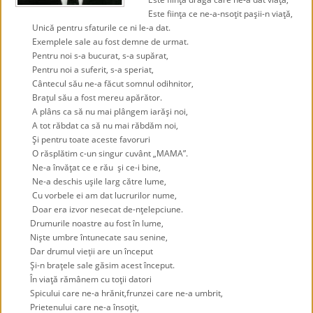
Este fiinţa ce ne-a-nsoţit paşii-n viaţă,
Unică pentru sfaturile ce ni le-a dat.
Exemplele sale au fost demne de urmat.
Pentru noi s-a bucurat, s-a supărat,
Pentru noi a suferit, s-a speriat,
Cântecul său ne-a făcut somnul odihnitor,
Braţul său a fost mereu apărător.
A plâns ca să nu mai plângem iarăşi noi,
A tot răbdat ca să nu mai răbdăm noi,
Şi pentru toate aceste favoruri
O răsplătim c-un singur cuvânt „MAMA”.
Ne-a învăţat ce e rău şi ce-i bine,
Ne-a deschis uşile larg către lume,
Cu vorbele ei am dat lucrurilor nume,
Doar era izvor nesecat de-nţelepciune.
Drumurile noastre au fost în lume,
Nişte umbre întunecate sau senine,
Dar drumul vieţii are un început
Şi-n braţele sale găsim acest început.
În viaţă rămânem cu toţii datori
Spicului care ne-a hrănit,frunzei care ne-a umbrit,
Prietenului care ne-a însoţit,