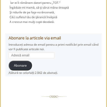
Iar ei îi rămânem datori pentru „TOT.”
Îngăduie-mi mamă, să-ţi sărut mâna dreaptă
Şi ridurile de pe faţa-ncrâncenată,
Căci sufletul tău de ţărancă învăţată
A crescut mai mulţi copii deodată.
Abonare la articole via email
Introduceți adresa de email pentru a primi notificări prin email când
vor fi publicate articole noi.
Adresă
email
Abonare
Alătură-te celorlalți 2.842 de abonați.