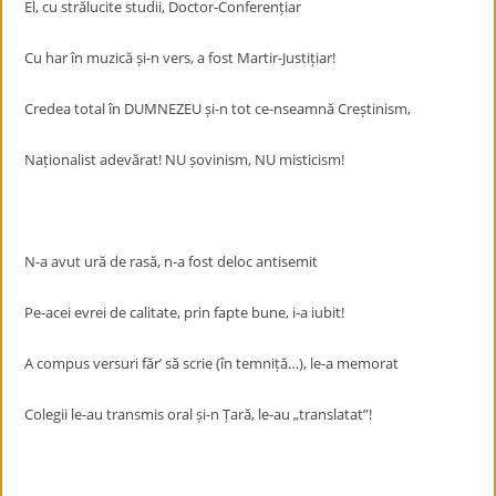
El, cu strălucite studii, Doctor-Conferențiar
Cu har în muzică și-n vers, a fost Martir-Justițiar!
Credea total în DUMNEZEU și-n tot ce-nseamnă Creștinism,
Naționalist adevărat! NU șovinism, NU misticism!
N-a avut ură de rasă, n-a fost deloc antisemit
Pe-acei evrei de calitate, prin fapte bune, i-a iubit!
A compus versuri făr’ să scrie (în temniță…), le-a memorat
Colegii le-au transmis oral și-n Țară, le-au „translatat”!