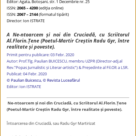
Editor: Agata, Botoșani, str. 1 Decembrie nr. 25
ISSN:
2065 – 4200
(ediţia online)
ISSN:
2067 – 2144
(formatul tipărit)
Director: Ion ISTRATE
A Ne-ntoarcem și noi din Cruciadă, cu Scriitorul
Al.Florin.Țene (Poetul-Martir Creștin Radu Gyr, între
realitate și poveste).
Primit pentru publicare: 03 Febr. 2020
Autor: Prof.Tlg. Paulian BUICESCU, membru UZPR (Director-adj.al
Rev.”Popas Jurnalistic și Literar-artistic”) & Președinte al Fil.Olt a LSR.
Publicat: 04 Febr. 2020
© Paulian Buicescu
,
© Revista Luceafărul
Editor: Ion ISTRATE
Ne-ntoarcem și noi din Cruciadă, cu Scriitorul Al.Florin.Țene
(Poetul-Martir Creștin Radu Gyr, între realitate și poveste).
Întoarcerea din Cruciadă, sau Radu Gyr Martirizat