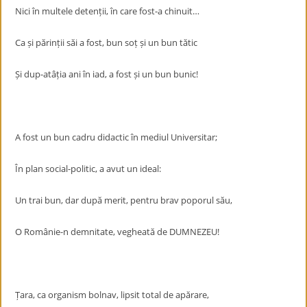
Nici în multele detenții, în care fost-a chinuit…
Ca și părinții săi a fost, bun soț și un bun tătic
Și dup-atâția ani în iad, a fost și un bun bunic!
A fost un bun cadru didactic în mediul Universitar;
În plan social-politic, a avut un ideal:
Un trai bun, dar după merit, pentru brav poporul său,
O Românie-n demnitate, vegheată de DUMNEZEU!
Țara, ca organism bolnav, lipsit total de apărare,