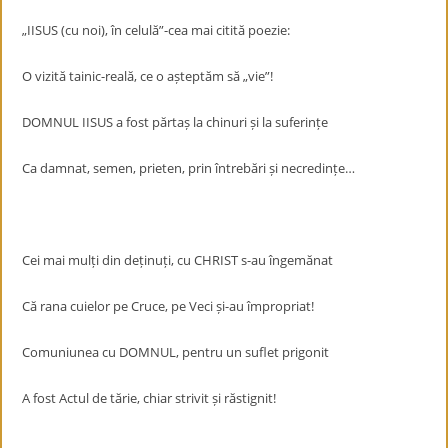
„IISUS (cu noi), în celulă”-cea mai citită poezie:
O vizită tainic-reală, ce o așteptăm să „vie”!
DOMNUL IISUS a fost părtaș la chinuri și la suferințe
Ca damnat, semen, prieten, prin întrebări și necredințe…
Cei mai mulți din deținuți, cu CHRIST s-au îngemănat
Că rana cuielor pe Cruce, pe Veci și-au împropriat!
Comuniunea cu DOMNUL, pentru un suflet prigonit
A fost Actul de tărie, chiar strivit și răstignit!