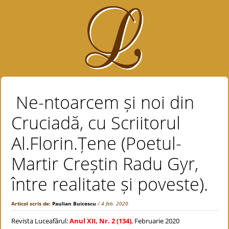
Ne-ntoarcem și noi din
Cruciadă, cu Scriitorul
Al.Florin.Țene (Poetul-
Martir Creștin Radu Gyr,
între realitate și poveste).
Articol scris de:
Paulian Buicescu
/ 4 feb. 2020
Revista Luceafărul:
Anul XII, Nr. 2 (134)
, Februarie 2020