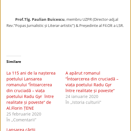
Prof.Tlg. Paulian Buicescu
, membru UZPR (Director-adj.al
Rev.”Popas Jurnalistic și Literar-artistic”) & Președinte al Fil.Olt a LSR.
Similare
La 115 ani de la nașterea
A apărut romanul
poetului Lansarea
“Întoarcerea din cruciadă –
romanului “Întoarcerea
viața poetului Radu Gyr
din cruciadă – viața
între realitate și poveste“
poetului Radu Gyr între
24 ianuarie 2020
realitate și poveste“ de
În „Istoria culturii”
Al.Florin ȚENE
25 februarie 2020
În „Comentarii”
Lansarea cărții