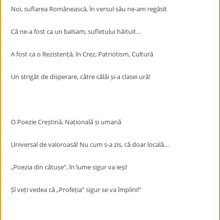
Noi, suflarea Românească, în versul său ne-am regăsit
Că ne-a fost ca un balsam, sufletului hăituit…
A fost ca o Rezistență, în Crez, Patriotism, Cultură
Un strigăt de disperare, către călăi și-a clasei ură!
O Poezie Creștină, Națională și umană
Universal de valoroasă! Nu cum s-a zis, că doar locală…
„Poezia din cătușe”, în lume sigur va ieși!
Șî veți vedea că „Profeția” sigur se va împlini!”