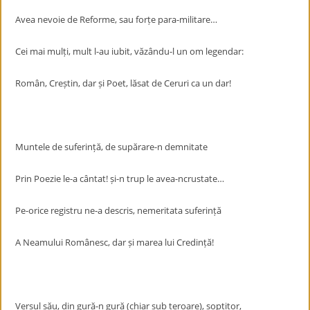
Avea nevoie de Reforme, sau forțe para-militare…
Cei mai mulți, mult l-au iubit, văzându-l un om legendar:
Român, Creștin, dar și Poet, lăsat de Ceruri ca un dar!
Muntele de suferință, de supărare-n demnitate
Prin Poezie le-a cântat! și-n trup le avea-ncrustate…
Pe-orice registru ne-a descris, nemeritata suferință
A Neamului Românesc, dar și marea lui Credință!
Versul său, din gură-n gură (chiar sub teroare), șoptitor,