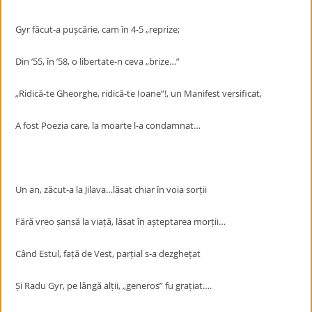
Gyr făcut-a pușcărie, cam în 4-5 „reprize;
Din ’55, în ’58, o libertate-n ceva „brize…”
„Ridică-te Gheorghe, ridică-te Ioane”!, un Manifest versificat,
A fost Poezia care, la moarte l-a condamnat…
Un an, zăcut-a la Jilava…lăsat chiar în voia sorții
Fără vreo șansă la viață, lăsat în așteptarea morții…
Când Estul, față de Vest, parțial s-a dezghețat
Și Radu Gyr, pe lângă alții, „generos” fu grațiat….