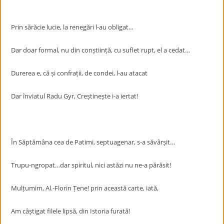
Prin sărăcie lucie, la renegări l-au obligat…
Dar doar formal, nu din conștiință, cu suflet rupt, el a cedat…
Durerea e, că și confrații, de condei, l-au atacat
Dar înviatul Radu Gyr, Creștinește i-a iertat!
În Săptămâna cea de Patimi, septuagenar, s-a săvârșit…
Trupu-ngropat…dar spiritul, nici astăzi nu ne-a părăsit!
Mulțumim, Al.-Florin Țene! prin această carte, iată,
Am câștigat filele lipsă, din Istoria furată!