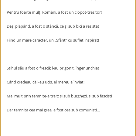
Pentru foarte mulți Români, a fost un clopot-trezitor!
Deși plăpând, a fost o stâncă, ce și sub bici a rezistat
Fiind un mare caracter, un „Sfânt” cu suflet inspirat!
Stihul său a fost o frescă; l-au prigonit, îngenunchiat
Când credeau că l-au ucis, el mereu a înviat!
Mai mult prin temnițe-a trăit: și sub burghezi, și sub fasciști
Dar temnița cea mai grea, a fost cea sub comuniști…