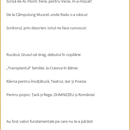
Scrisă de Al.-Florin Țene, pentru Vecie, m-a mișcat!
De la Câmpulung Muscel, unde Radu s-a născut
Scriitorul, prin descrieri, totul ne face cunoscut:
Rucărul, Gruiul cel drag, debutul în copilărie
„Transplantul” familiei, la Craiova în Bănie;
Râvna pentru-învățătură, Teatrul, dar și Poezia
Pentru popor, Țară și Rege, DUMNEZEU și România!
Au fost valori fundamentale pe care nu le-a părăsit