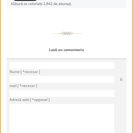
Alătură-te celorlalți 2.842 de abonați.
Lasă un comentariu
Nume [ *necesar ]
E-
mail [ *necesar ]
Adresă web [ *opţional ]