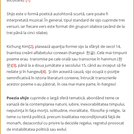
ascultate).
[1]
Shijo
este o formă poetică autohtonă scurtă, care poate fi
interpretată muzical. În general, tipul standard de sijo cuprinde trei
versuri, iar fiecare vers este format din grupuri silabice (având de la
trei până la cinci silabe).
Kichung Kim
[2]
, plasează apariţia formei sijo la sfârşit de secol 14,
înaintea creării alfabetului coreean (hangeul- 한글) .Cele mai timpurii
poeme erau transmise pe cale orală sau transcrise în hanmun (한
문)
[3]
, până la a doua jumătate a secolului 15, când au inceput să fie
redate şi în hangeul
[4]
. Şi din această cauză, sijo ocupă o poziţie
semnificativă în istoria literaturii coreene, întrucât transcrierile
acestor poeme s-au păstrat, în cea mai mare parte, în
hangeul
.
Poezia
shijo
cuprinde o largă sferă tematică, abordând teme ce
variază de la contemplarea naturii, iubire, inexorabilitatea timpului,
neputinţa în faţa morţii, solitudine, moralitate, filosofie şi religie, la
teme cu tentă politică, precum loialitatea necondiţionată faţă de
monarh, dezacordul cu privire la deciziile regelui, regretul provocat
de instabilitatea politică sau exilul.