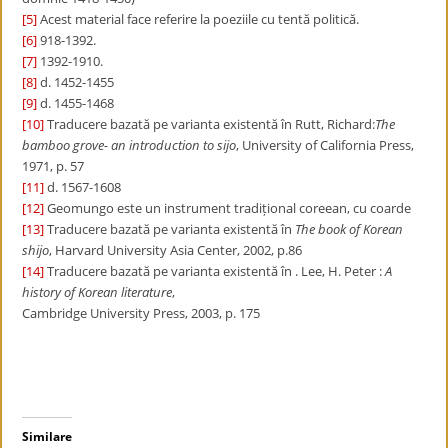
[5]
Acest material face referire la poeziile cu tentă politică.
[6]
918-1392.
[7]
1392-1910.
[8]
d. 1452-1455
[9]
d. 1455-1468
[10]
Traducere bazată pe varianta existentă în Rutt, Richard:
The
bamboo grove- an introduction to sijo
, University of California Press,
1971, p. 57
[11]
d. 1567-1608
[12]
Geomungo este un instrument tradițional coreean, cu coarde
[13]
Traducere bazată pe varianta existentă în
The book of Korean
shijo
, Harvard University Asia Center, 2002, p.86
[14]
Traducere bazată pe varianta existentă în . Lee, H. Peter :
A
history of Korean literature
,
Cambridge University Press, 2003, p. 175
Similare