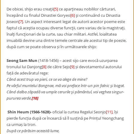
De obicei, shijo erau creaţii
[5]
ce aparţineau nobililor cărturari,
începând cu finalul Dinastiei Goryeo
[6]
şi continuând cu Dinastia
Joseon
[7]
. Un aspect interesant legat de autorii acestor poeme este
faptul că aceştia ocupau diverse funcţii, care variau de la magistraţi,
înalţi funcţionari de la curte, sau chiar militari. Astfel, loialitatea
imuabilă devine una dintre temele centrale ale acestui tip de poezie,
după cum se poate observa și în următoarele shijo:
Seong Sam Mun
(1418-1456) – acest sijo care evocă uzurparea
tronului lui Danjong
[8]
de către Sejo
[9]
și devotamentul autorului
față de adevăratul rege:
Când acest trup va pieri, ce se va alege de mine?
Pe vârful muntelui Bongnae, mă voi preface într-un pin falnic şi bogat.
Când dalba zăpadă va umple cerurile şi pământul, voi veghea singur-
pururea verde.
[10]
Shin Heum (1566-1628)-
oficial la curtea Regelui Seonjo
[11]
, își
pierde funcția după ce încearcă să îl susțină pe Prințul Yeongchang
ca urmaș la tron.
După ce părăsim această lume,