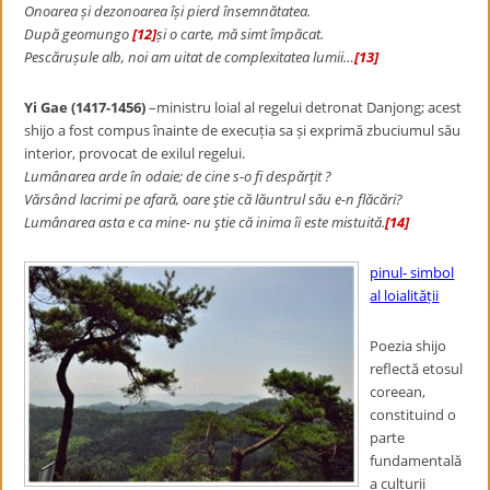
Onoarea și dezonoarea își pierd însemnătatea.
După geomungo
[12]
și o carte, mă simt împăcat.
Pescărușule alb, noi am uitat de complexitatea lumii…
[13]
Yi Gae (1417-1456)
–ministru loial al regelui detronat Danjong; acest
shijo a fost compus înainte de execuția sa și exprimă zbuciumul său
interior, provocat de exilul regelui.
Lumânarea arde în odaie; de cine s-o fi despărţit ?
Vărsând lacrimi pe afară, oare ştie că lăuntrul său e-n flăcări?
Lumânarea asta e ca mine- nu ştie că inima îi este mistuită.
[14]
pinul- simbol
al loialității
Poezia shijo
reflectă etosul
coreean,
constituind o
parte
fundamentală
a culturii