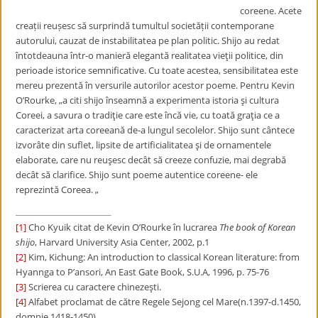
coreene. Acete
creații reușesc să surprindă tumultul societății contemporane
autorului, cauzat de instabilitatea pe plan politic. Shijo au redat
întotdeauna într-o manieră elegantă realitatea vieţii politice, din
perioade istorice semnificative. Cu toate acestea, sensibilitatea este
mereu prezentă în versurile autorilor acestor poeme. Pentru Kevin
O’Rourke, „a citi shijo înseamnă a experimenta istoria şi cultura
Coreei, a savura o tradiţie care este încă vie, cu toată graţia ce a
caracterizat arta coreeană de-a lungul secolelor. Shijo sunt cântece
izvorâte din suflet, lipsite de artificialitatea şi de ornamentele
elaborate, care nu reuşesc decât să creeze confuzie, mai degrabă
decât să clarifice. Shijo sunt poeme autentice coreene- ele
reprezintă Coreea. „
[1]
Cho Kyuik citat de Kevin O’Rourke în lucrarea
The book of Korean
shijo
, Harvard University Asia Center, 2002, p.1
[2]
Kim, Kichung: An introduction to classical Korean literature: from
Hyannga to P’ansori, An East Gate Book, S.U.A, 1996, p. 75-76
[3]
Scrierea cu caractere chinezeşti.
[4]
Alfabet proclamat de către Regele Sejong cel Mare(n.1397-d.1450,
domnie 1418-1450)