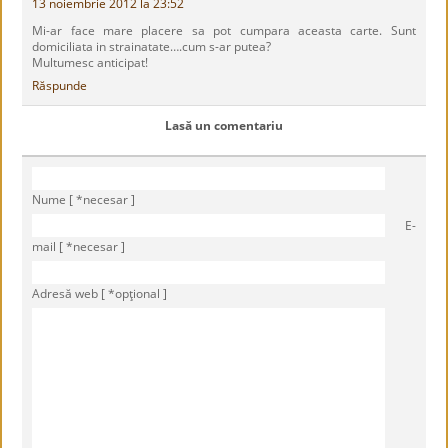
13 noiembrie 2012 la 23:52
Mi-ar face mare placere sa pot cumpara aceasta carte. Sunt
domiciliata in strainatate….cum s-ar putea?
Multumesc anticipat!
Răspunde
Lasă un comentariu
Nume [ *necesar ]
E-
mail [ *necesar ]
Adresă web [ *opţional ]