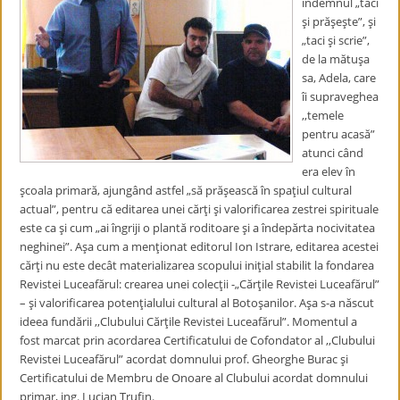
îndemnul „taci
şi prăşeşte”, şi
„taci şi scrie”,
de la mătuşa
sa, Adela, care
îi supraveghea
,,temele
pentru acasă”
atunci când
era elev în
şcoala primară, ajungând astfel „să prăşească în spaţiul cultural
actual”, pentru că editarea unei cărţi şi valorificarea zestrei spirituale
este ca şi cum „ai îngriji o plantă roditoare şi a îndepărta nocivitatea
neghinei”. Aşa cum a menţionat editorul Ion Istrare, editarea acestei
cărţi nu este decât materializarea scopului iniţial stabilit la fondarea
Revistei Luceafărul: crearea unei colecţii -„Cărţile Revistei Luceafărul”
– şi valorificarea potenţialului cultural al Botoşanilor. Aşa s-a născut
ideea fundării ,,Clubului Cărţile Revistei Luceafărul”. Momentul a
fost marcat prin acordarea Certificatului de Cofondator al ,,Clubului
Revistei Luceafărul” acordat domnului prof. Gheorghe Burac şi
Certificatului de Membru de Onoare al Clubului acordat domnului
primar, ing. Lucian Trufin.