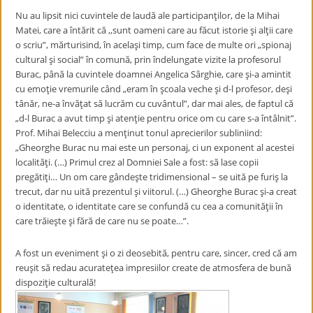
Nu au lipsit nici cuvintele de laudă ale participanţilor, de la Mihai
Matei, care a întărit că ,,sunt oameni care au făcut istorie şi alţii care
o scriu”, mărturisind, în acelaşi timp, cum face de multe ori „spionaj
cultural şi social” în comună, prin îndelungate vizite la profesorul
Burac, până la cuvintele doamnei Angelica Sârghie, care şi-a amintit
cu emoţie vremurile când „eram în şcoala veche şi d-l profesor, deşi
tânăr, ne-a învăţat să lucrăm cu cuvântul”, dar mai ales, de faptul că
„d-l Burac a avut timp şi atenţie pentru orice om cu care s-a întâlnit”.
Prof. Mihai Belecciu a menţinut tonul aprecierilor subliniind:
„Gheorghe Burac nu mai este un personaj, ci un exponent al acestei
localităţi. (…) Primul crez al Domniei Sale a fost: să lase copii
pregătiţi… Un om care gândeşte tridimensional – se uită pe furiş la
trecut, dar nu uită prezentul şi viitorul. (…) Gheorghe Burac şi-a creat
o identitate, o identitate care se confundă cu cea a comunităţii în
care trăieşte şi fără de care nu se poate…”.
A fost un eveniment şi o zi deosebită, pentru care, sincer, cred că am
reuşit să redau acurateţea impresiilor create de atmosfera de bună
dispoziţie culturală!