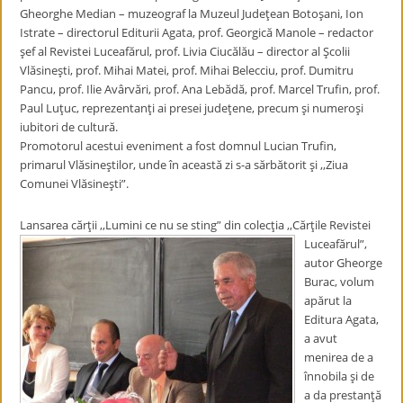
Gheorghe Median – muzeograf la Muzeul Judeţean Botoşani, Ion
Istrate – directorul Editurii Agata, prof. Georgică Manole – redactor
şef al Revistei Luceafărul, prof. Livia Ciucălău – director al Şcolii
Vlăsineşti, prof. Mihai Matei, prof. Mihai Belecciu, prof. Dumitru
Pancu, prof. Ilie Avârvări, prof. Ana Lebădă, prof. Marcel Trufin, prof.
Paul Luţuc, reprezentanţi ai presei judeţene, precum şi numeroşi
iubitori de cultură.
Promotorul acestui eveniment a fost domnul Lucian Trufin,
primarul Vlăsineştilor, unde în această zi s-a sărbătorit şi ,,Ziua
Comunei Vlăsineşti”.
Lansarea cărţii ,,Lumini ce nu se sting” din colecţia ,,Cărţile Revistei
Luceafărul”,
autor Gheorge
Burac, volum
apărut la
Editura Agata,
a avut
menirea de a
înnobila şi de
a da prestanţă