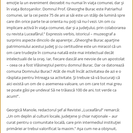
emoţie la un eveniment deosebit nu numai în viaţa comunei, dar şi
în viaţa Botoşanilor. Domnul Prof. Gheorghe Burac este Patriarhul
comunei, iar la cei peste 75 de ani ai săi este un stâlp de lumină spre
care din orice parte te-ai orienta nu poţi să nu-l vezi. Un om cu
implicare activă în viaţa comunei, dar şi a judeţului, prin colaborarea
cu revista Luceafărul.” Expressis verbis, istoricul – muzeograf a
surprins aspecte dincolo de aparenţe: „Gheorghe Burac aparţine
patrimoniului acestui judeţ şi cu certitudine este un miracol că un
om care trudeşte în comuna natală este mai intelectual decât
intelectualii de la oraş. Iar, fiecare dascăl are nevoie de un apostolat
– ceea ce a fost Vlăsineştiul pentru domnul Burac. Dar ce datorează
comuna Domnului Burac? Atât de mult încât activitatea de azi e o
răsplata pentru întreaga sa activitate. Şi trebuie să vă bucuraţi că
aici există un om de o asemenea valoare, un om care tot mai greu
se poate găsi pe undeva! Să ne trăiască 100 de ani, tot verde ca
acum!”.
Georgică Manole, redactorul şef al Revistei ,,Luceafărul” remarcă:
„Un om deplin al culturii locale, judeţene şi chiar naţionale – aur
curat pentru o comunitate locală, care prin intermediul instituţiei
primăriei ar trebui valorificat la maxim.” Aşa cum ne-a obişnuit,