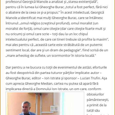
profesorul Georgică Manole a analizat şi „starea existenţială”,
pentru că în lumea lui Gheorghe Burac „totul a fost perfect, fără nici
o abatere de la ceea ce şi-a propus.” În acest intelectual, Georgică
Manole a identificat mai mulţi Gheorghe Burac, care se întâlnesc
întrunul: „omul religios (creştinul profund), omul moralist (un
moralist de forţă), omul care citeşte (dar care citeşte foarte mult şi
nu oricum) şi omul care scrie – toţi dau la un loc chipul
intelectualului perfect, de care cei tineri trebuie să profite la maxim”,
mai ales pentru că „această carte este străbătută de un puternic
sentiment local, dar are şi un dram de pedagogie”, fiind scrisă de un
„mare arheolog de suflete, un scormonitor în istoria locală.”
Dar pentru a ne bucura cu toţii de evenimentul de astăzi, eforturile
au fost deopotrivă din partea tuturor părţilor implicate: autor –
Gheorghe Burac, editor – Ion Istrate şi sponsor – Lucian Trufin. Aşa
cum aprecia Gheorghe Median, cartea nu putea să apară fără
implicarea directă a
Domnului Ion Istrate, un om care, conform
obiceiurilor
pământeneşti,
a primit de la
tatăl său