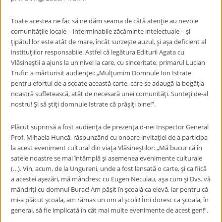
Toate acestea ne fac să ne dăm seama de câtă atenţie au nevoie
comunităţile locale – interminabile zăcăminte intelectuale – şi
ţipătul lor este atât de mare, încât surzeşte auzul, şi aşa deficient al
instituţiilor responsabile. Astfel că legătura Editurii Agata cu
Vlăsineştii a ajuns la un nivel la care, cu sinceritate, primarul Lucian
Trufin a mărturisit audienţei: „Mulţumim Domnule Ion Istrate
pentru efortul de a scoate această carte, care se adaugă la bogăţia
noastră sufletească, atât de necesară unei comunităţi. Sunteţi de-al
nostru! Şi să ştiţi domnule Istrate că prăşiţi bine!”.
Plăcut suprinsă a fost audienţa de prezenţa d-nei Inspector General
Prof. Mihaela Huncă, răspunzând cu onoare invitaţiei de a participa
la acest eveniment cultural din viaţa Vlăsineştilor: „Mă bucur că în
satele noastre se mai întâmplă şi asemenea evenimente culturale
(…). Vin, acum, de la Ungureni, unde a fost lansată o carte, şi ca fiică
a acestei aşezări, mă mândresc cu Eugen Neculau, aşa cum şi Dvs. vă
mândriţi cu domnul Burac! Am păşit în şcoală ca elevă, iar pentru că
mi-a plăcut şcoala, am rămas un om al şcolii! Îmi doresc ca şcoala, în
general, să fie implicată în cât mai multe evenimente de acest gen!”.