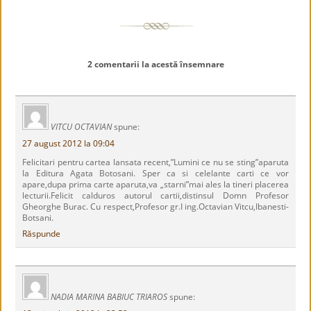
2 comentarii la acestă însemnare
VITCU OCTAVIAN
spune:
27 august 2012 la 09:04
Felicitari pentru cartea lansata recent,”Lumini ce nu se sting”aparuta
la Editura Agata Botosani. Sper ca si celelante carti ce vor
apare,dupa prima carte aparuta,va „starni”mai ales la tineri placerea
lecturii.Felicit calduros autorul cartii,distinsul Domn Profesor
Gheorghe Burac. Cu respect,Profesor gr.I ing.Octavian Vitcu,Ibanesti-
Botsani.
Răspunde
NADIA MARINA BABIUC TRIAROS
spune: