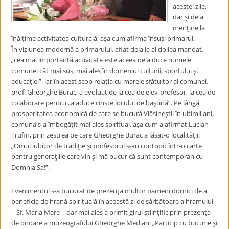
acestei zile,
dar şi de a
menţine la
înălţime activitatea culturală, aşa cum afirma însuşi primarul.
În viziunea modernă a primarului, aflat deja la al doilea mandat,
„cea mai importantă activitate este aceea de a duce numele
comunei cât mai sus, mai ales în domeniul culturii, sportului şi
educaţiei”, iar în acest scop relaţia cu marele sfătuitor al comunei,
prof. Gheorghe Burac, a evoluat de la cea de elev-profesor, la cea de
colaborare pentru „a aduce cinste locului de baştină”. Pe lângă
prosperitatea economică de care se bucură Vlăsineştii în ultimii ani,
comuna s-a îmbogăţit mai ales spiritual, aşa cum a afirmat Lucian
Trufin, prin zestrea pe care Gheorghe Burac a lăsat-o localităţii:
„Omul iubitor de tradiţie şi profesorul s-au contopit într-o carte
pentru generaţiile care vin şi mă bucur că sunt contemporan cu
Domnia Sa!”.
Evenimentul s-a bucurat de prezenţa multor oameni dornici de a
beneficia de hrană spirituală în această zi de sărbătoare a hramului
– Sf. Maria Mare -, dar mai ales a primit girul ştiinţific prin prezenţa
de onoare a muzeografului Gheorghe Median: „Particip cu bucurie şi