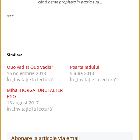
când
nemo propheta in patria sua…
***
Similare
Quo vadis! Quo vadis?
Poarta iadului
16 noiembrie 2018
5 iulie 2013
În „lnvitaţie la lectură”
În „lnvitaţie la lectură”
Mihai HORGA: UNUI ALTER
EGO
16 august 2017
În „lnvitaţie la lectură”
Abonare la articole via email