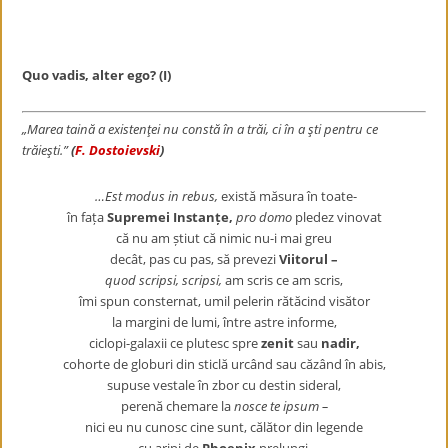
Quo vadis, alter ego? (I)
„Marea taină a existenţei nu constă în a trăi, ci în a şti pentru ce
trăieşti.”
(
F. Dostoievski
)
…Est modus in rebus
,
există măsura în toate-
în fața
Supremei Instanțe,
pro domo
pledez vinovat
că nu am știut că nimic nu-i mai greu
decât, pas cu pas, să prevezi
Viitorul –
quod scripsi, scripsi,
am scris ce am scris,
îmi spun consternat, umil pelerin rătăcind visător
la margini de lumi, între astre informe,
ciclopi-galaxii ce plutesc spre
zenit
sau
nadir,
cohorte de globuri din sticlă urcând sau căzând în abis,
supuse vestale în zbor cu destin sideral,
perenă chemare la
nosce te ipsum –
nici eu nu cunosc cine sunt, călător din legende