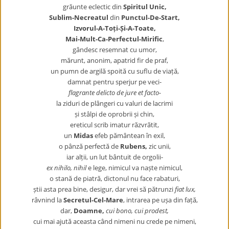
grăunte eclectic din
Spiritul Unic,
Sublim-Necreatul
din
Punctul-De-Start,
Izvorul-A-Toți-Și-A-Toate,
Mai-Mult-Ca-Perfectul-Mirific
,
gândesc resemnat cu umor,
mărunt, anonim, apatrid fir de praf,
un pumn de argilă spoită cu suflu de viață,
damnat pentru sperjur pe veci-
flagrante delicto de jure et facto-
la ziduri de plângeri cu valuri de lacrimi
și stâlpi de oprobrii și chin,
ereticul scrib imatur răzvrătit,
un
Midas
efeb pământean în exil,
o pânză perfectă de
Rubens,
zic unii,
iar alții, un lut bântuit de orgolii-
ex nihilo, nihil
e lege, nimicul va naște nimicul,
o stană de piatră, dictonul nu face rabaturi,
știi asta prea bine, desigur, dar vrei să pătrunzi
fiat lux,
râvnind la
Secretul-Cel-Mare
, intrarea pe ușa din față,
dar,
Doamne,
cui bono, cui prodest,
cui mai ajută aceasta când nimeni nu crede pe nimeni,