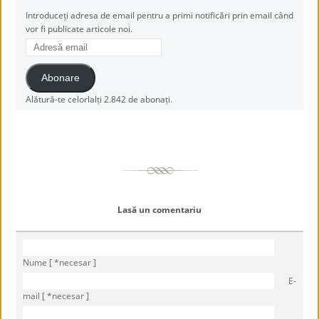
Introduceți adresa de email pentru a primi notificări prin email când
vor fi publicate articole noi.
Adresă
email
Abonare
Alătură-te celorlalți 2.842 de abonați.
Lasă un comentariu
Nume [ *necesar ]
E-
mail [ *necesar ]