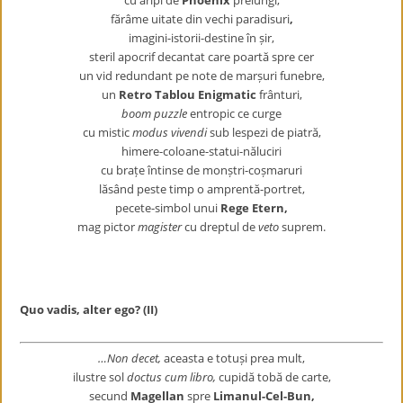
cu aripi de
Phoenix
prelungi,
fărâme uitate din vechi paradisuri
,
imagini-istorii-destine în șir,
steril apocrif decantat care poartă spre cer
un vid redundant pe note de marșuri funebre,
un
Retro Tablou Enigmatic
frânturi,
boom
puzzle
entropic ce curge
cu mistic
modus vivendi
sub lespezi de piatră,
himere-coloane-statui-năluciri
cu brațe întinse de monștri-coșmaruri
lăsând peste timp o amprentă-portret,
pecete-simbol unui
Rege Etern,
mag pictor
magister
cu dreptul de
veto
suprem.
Quo vadis, alter ego? (II)
…Non decet,
aceasta e totuși prea mult,
ilustre sol
doctus cum libro,
cupidă tobă de carte,
secund
Magellan
spre
Limanul-Cel-Bun,