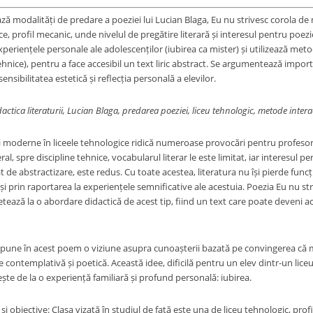
ază modalități de predare a poeziei lui Lucian Blaga, Eu nu strivesc corola de 
ce, profil mecanic, unde nivelul de pregătire literară și interesul pentru poe
periențele personale ale adolescenților (iubirea ca mister) și utilizează met
ehnice), pentru a face accesibil un text liric abstract. Se argumentează importa
ensibilitatea estetică și reflecția personală a elevilor.
actica literaturii, Lucian Blaga, predarea poeziei, liceu tehnologic, metode intera
 moderne în liceele tehnologice ridică numeroase provocări pentru profesorul
eral, spre discipline tehnice, vocabularul literar le este limitat, iar interesul
t de abstractizare, este redus. Cu toate acestea, literatura nu își pierde fu
și prin raportarea la experiențele semnificative ale acestuia. Poezia Eu nu st
etează la o abordare didactică de acest tip, fiind un text care poate deveni acc
pune în acest poem o viziune asupra cunoașterii bazată pe convingerea că mist
e contemplativă și poetică. Această idee, dificilă pentru un elev dintr-un lic
ște de la o experiență familiară și profund personală: iubirea.
și obiective: Clasa vizată în studiul de față este una de liceu tehnologic, profi