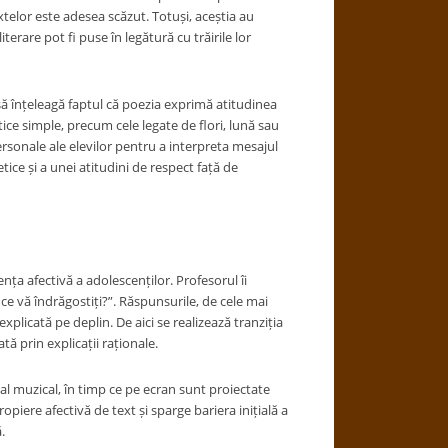
extelor este adesea scăzut. Totuși, aceștia au
erare pot fi puse în legătură cu trăirile lor
să înțeleagă faptul că poezia exprimă atitudinea
ice simple, precum cele legate de flori, lună sau
ersonale ale elevilor pentru a interpreta mesajul
etice și a unei atitudini de respect față de
ța afectivă a adolescenților. Profesorul îi
e vă îndrăgostiți?”. Răspunsurile, de cele mai
plicată pe deplin. De aici se realizează tranziția
ă prin explicații raționale.
dal muzical, în timp ce pe ecran sunt proiectate
piere afectivă de text și sparge bariera inițială a
.