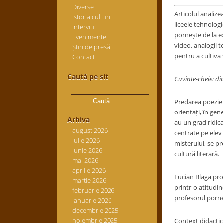
Diverse
Articolul analize
Istoria culturii
liceele tehnologi
Interviu
pornește de la ex
Evenimente
video, analogii t
Știri de presă
pentru a cultiva s
Contact
Caută pe sit
Cuvinte-cheie: did
Caută
după:
Predarea poeziei
orientați, în gen
Arhiva
au un grad ridica
august 2026
centrate pe elev 
iulie 2026
misterului, se pr
iunie 2026
cultură literară.
mai 2026
aprilie 2026
Lucian Blaga pro
martie 2026
printr-o atitudin
februarie 2026
profesorul porne
ianuarie 2026
decembrie 2025
noiembrie 2025
Context didactic 