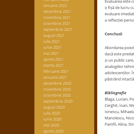
Evaluarea este co
ianuarie 2022
o fișă de lucru c
decembrie 2021
evaluare imediat
noiembrie 2021
a reflecției pers
octombrie 2021
septembrie 2021
Concluzii
august 2021
iulie 2021
iunie 2021
Abordarea poeziei
mai 2021
dacă este predată
aprilie 2021
și un public care
martie 2021
analogiilor tehni
februarie 2021
adolescenților. Î
ianuarie 2021
păstrând intactă 
decembrie 2020
noiembrie 2020
Bibliografie
octombrie 2020
Blaga, Lucian, P
septembrie 2020
Cerghit, Ioan, M
august 2020
Ionescu, Mihaela,
iulie 2020
Manolescu, Nicola
iunie 2020
Pamfil, Alina, St
mai 2020
aprilie 2020