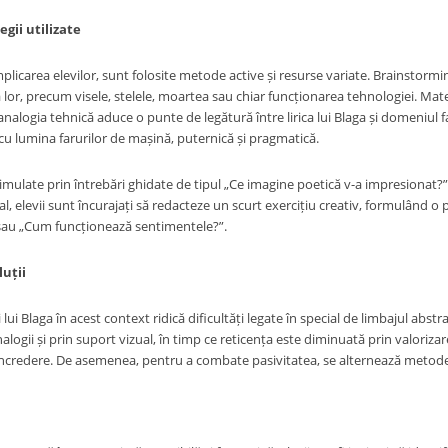
egii utilizate
plicarea elevilor, sunt folosite metode active și resurse variate. Brainstorm
 lor, precum visele, stelele, moartea sau chiar funcționarea tehnologiei. Mater
analogia tehnică aduce o punte de legătură între lirica lui Blaga și domeniul fam
u lumina farurilor de mașină, puternică și pragmatică.
timulate prin întrebări ghidate de tipul „Ce imagine poetică v-a impresionat?
nal, elevii sunt încurajați să redacteze un scurt exercițiu creativ, formulând
 sau „Cum funcționează sentimentele?”.
luții
lui Blaga în acest context ridică dificultăți legate în special de limbajul abstr
nalogii și prin suport vizual, în timp ce reticența este diminuată prin valoriza
încredere. De asemenea, pentru a combate pasivitatea, se alternează metodele și