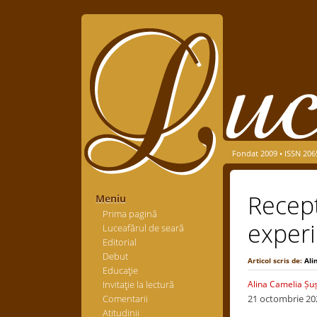
Fondat 2009 • ISSN 206
Recept
Meniu
Prima pagină
experi
Luceafărul de seară
Editorial
Debut
Articol scris de:
Ali
Educaţie
Invitaţie la lectură
Alina Camelia Șu
Comentarii
21 octombrie 20
Atitudinii