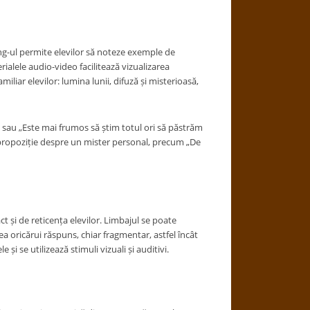
ing-ul permite elevilor să noteze exemple de
ialele audio-video facilitează vizualizarea
iliar elevilor: lumina lunii, difuză și misterioasă,
” sau „Este mai frumos să știm totul ori să păstrăm
 o propoziție despre un mister personal, precum „De
act și de reticența elevilor. Limbajul se poate
rea oricărui răspuns, chiar fragmentar, astfel încât
 se utilizează stimuli vizuali și auditivi.