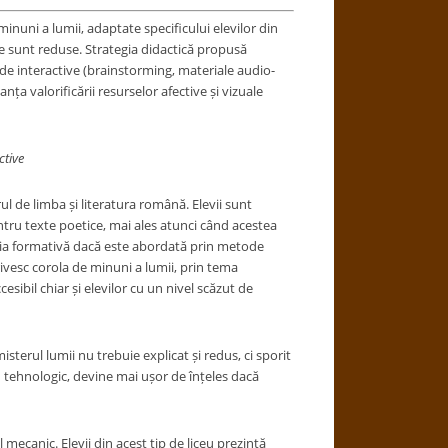
minuni a lumii, adaptate specificului elevilor din
zie sunt reduse. Strategia didactică propusă
ode interactive (brainstorming, materiale audio-
nța valorificării resurselor afective și vizuale
ctive
 de limba și literatura română. Elevii sunt
 pentru texte poetice, mai ales atunci când acestea
ncția formativă dacă este abordată prin metode
rivesc corola de minuni a lumii, prin tema
esibil chiar și elevilor cu un nivel scăzut de
erul lumii nu trebuie explicat și redus, ci sporit
eu tehnologic, devine mai ușor de înțeles dacă
l mecanic. Elevii din acest tip de liceu prezintă