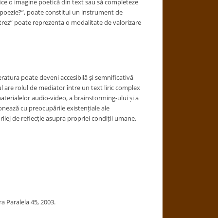
ifice o imagine poetică din text sau să completeze
în poezie?”, poate constitui un instrument de
strez” poate reprezenta o modalitate de valorizare
eratura poate deveni accesibilă și semnificativă
l are rolul de mediator între un text liric complex
aterialelor audio-video, a brainstorming-ului și a
zonează cu preocupările existențiale ale
rilej de reflecție asupra propriei condiții umane,
ra Paralela 45, 2003.