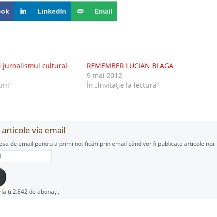
ook
LinkedIn
Email
i jurnalismul cultural
REMEMBER LUCIAN BLAGA
6
9 mai 2012
urii”
În „lnvitaţie la lectură”
articole via email
esa de email pentru a primi notificări prin email când vor fi publicate articole noi.
rlalți 2.842 de abonați.