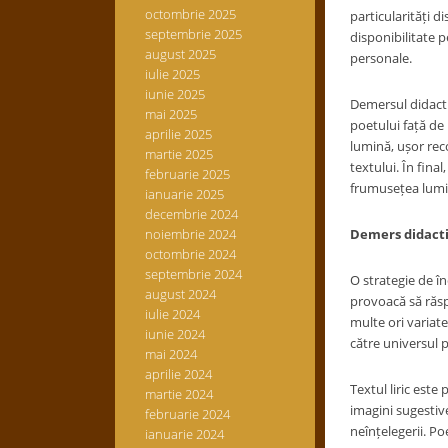
octombrie 2025
particularități d
septembrie 2025
disponibilitate p
august 2025
personale.
iulie 2025
iunie 2025
Demersul didacti
mai 2025
poetului față de 
aprilie 2025
lumină, ușor reco
martie 2025
textului. În fina
februarie 2025
frumusețea lumii 
ianuarie 2025
decembrie 2024
noiembrie 2024
Demers didactic
octombrie 2024
septembrie 2024
O strategie de în
august 2024
provoacă să răsp
iulie 2024
multe ori variate
iunie 2024
către universul p
mai 2024
aprilie 2024
Textul liric este
martie 2024
imagini sugestive
februarie 2024
neînțelegerii. Po
ianuarie 2024