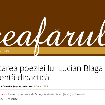
5 - 4200
area poeziei lui Lucian Blaga –
ență didactică
na Camelia Șușnea
,
edict.ro
/ 22 oct. 2025
șnea
• Liceul Tehnologic de Științe Aplicate, Arad (Arad) • România
25
• 6 minute