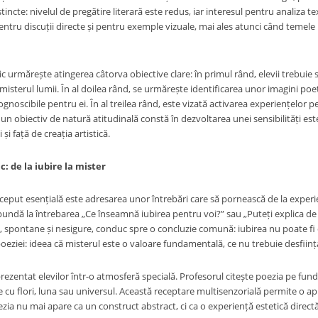
istincte: nivelul de pregătire literară este redus, iar interesul pentru analiza t
entru discuții directe și pentru exemple vizuale, mai ales atunci când temele lit
c urmărește atingerea câtorva obiective clare: în primul rând, elevii trebuie 
misterul lumii. În al doilea rând, se urmărește identificarea unor imagini poet
gnoscibile pentru ei. În al treilea rând, este vizată activarea experiențelor p
l, un obiectiv de natură atitudinală constă în dezvoltarea unei sensibilități est
și față de creația artistică.
: de la iubire la mister
ceput esențială este adresarea unor întrebări care să pornească de la experien
undă la întrebarea „Ce înseamnă iubirea pentru voi?” sau „Puteți explica de c
, spontane și nesigure, conduc spre o concluzie comună: iubirea nu poate fi ex
oeziei: ideea că misterul este o valoare fundamentală, ce nu trebuie desființat
 prezentat elevilor într-o atmosferă specială. Profesorul citește poezia pe fun
 cu flori, luna sau universul. Această receptare multisenzorială permite o apro
ezia nu mai apare ca un construct abstract, ci ca o experiență estetică directă