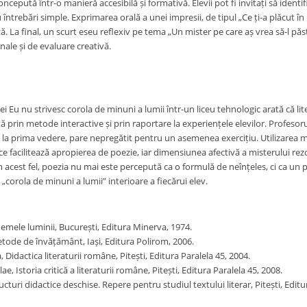
ncepută într-o manieră accesibilă și formativă. Elevii pot fi invitați să ident
u întrebări simple. Exprimarea orală a unei impresii, de tipul „Ce ți-a plăcut 
ă. La final, un scurt eseu reflexiv pe tema „Un mister pe care aș vrea să-l pă
onale și de evaluare creativă.
 Eu nu strivesc corola de minuni a lumii într-un liceu tehnologic arată că lit
 prin metode interactive și prin raportare la experiențele elevilor. Profesoru
, la prima vedere, pare nepregătit pentru un asemenea exercițiu. Utilizarea m
ce facilitează apropierea de poezie, iar dimensiunea afectivă a misterului re
n acest fel, poezia nu mai este percepută ca o formulă de neînțeles, ci ca un p
„corola de minuni a lumii” interioare a fiecărui elev.
oemele luminii, București, Editura Minerva, 1974.
etode de învățământ, Iași, Editura Polirom, 2006.
 Didactica literaturii române, Pitești, Editura Paralela 45, 2004.
e, Istoria critică a literaturii române, Pitești, Editura Paralela 45, 2008.
ructuri didactice deschise. Repere pentru studiul textului literar, Pitești, Editu