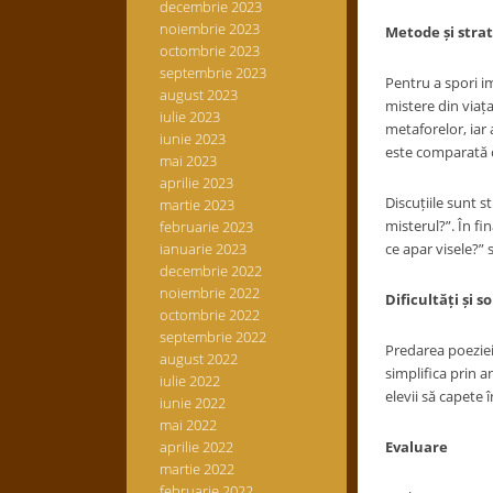
decembrie 2023
noiembrie 2023
Metode și strat
octombrie 2023
septembrie 2023
Pentru a spori im
august 2023
mistere din viața
iulie 2023
metaforelor, iar 
iunie 2023
este comparată c
mai 2023
aprilie 2023
Discuțiile sunt s
martie 2023
misterul?”. În fi
februarie 2023
ianuarie 2023
ce apar visele?”
decembrie 2022
noiembrie 2022
Dificultăți și so
octombrie 2022
septembrie 2022
Predarea poeziei 
august 2022
simplifica prin a
iulie 2022
elevii să capete 
iunie 2022
mai 2022
aprilie 2022
Evaluare
martie 2022
februarie 2022