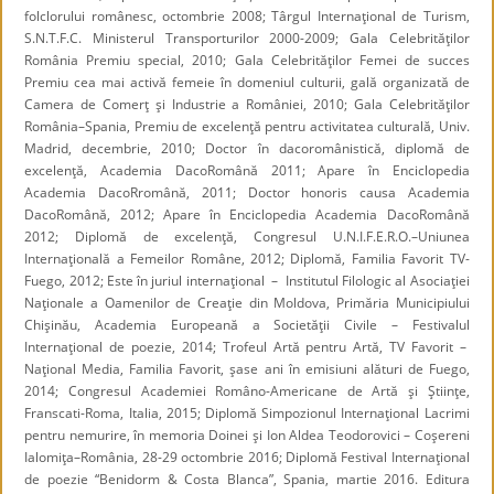
folclorului românesc, octombrie 2008; Târgul Internaţional de Turism,
S.N.T.F.C. Ministerul Transporturilor 2000-2009; Gala Celebrităţilor
România Premiu special, 2010; Gala Celebrităţilor Femei de succes
Premiu cea mai activă femeie în domeniul culturii, gală organizată de
Camera de Comerţ şi Industrie a României, 2010; Gala Celebrităţilor
România–Spania, Premiu de excelenţă pentru activitatea culturală, Univ.
Madrid, decembrie, 2010; Doctor în dacoromânistică, diplomă de
excelenţă, Academia DacoRomână 2011; Apare în Enciclopedia
Academia DacoRromână, 2011; Doctor honoris causa Academia
DacoRomână, 2012; Apare în Enciclopedia Academia DacoRomână
2012; Diplomă de excelenţă, Congresul U.N.I.F.E.R.O.–Uniunea
Internaţională a Femeilor Române, 2012; Diplomă, Familia Favorit TV-
Fuego, 2012; Este în juriul internaţional – Institutul Filologic al Asociaţiei
Naţionale a Oamenilor de Creaţie din Moldova, Primăria Municipiului
Chişinău, Academia Europeană a Societăţii Civile – Festivalul
Internaţional de poezie, 2014; Trofeul Artă pentru Artă, TV Favorit –
Naţional Media, Familia Favorit, şase ani în emisiuni alături de Fuego,
2014; Congresul Academiei Româno-Americane de Artă şi Ştiinţe,
Franscati-Roma, Italia, 2015; Diplomă Simpozionul Internaţional Lacrimi
pentru nemurire, în memoria Doinei şi Ion Aldea Teodorovici – Coşereni
Ialomiţa–România, 28-29 octombrie 2016; Diplomă Festival Internaţional
de poezie “Benidorm & Costa Blanca”, Spania, martie 2016. Editura