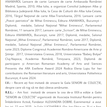
ANAMAROL Lansare de carte: Lansare de carte Ambasada României
Madrid, Spania, 2010; Alba Iulia, a organizat Consiliul Judeţean Alba şi
Biblioteca Judeţeană Alba Iulia, la Casa de Cultură din Alba Iulia-Cetate,
2016, Târgul Naţional de carte Alba-Transilvania, 2016. Lansare carte
„Poezii patriotice” de Mihai Eminescu, Editura ANAMAROL, Bucureşti –
Diplomă, medalie, Salonul Naţional “Mihai Eminescu”, Parlamentul
României, 11 ianuarie 2017, Lansare carte „Scrisori”, de Mihai Eminescu,
Editura ANAMAROL, Bucureşti, iunie 2017, Diplomă, medalie, Salonul
Naţional „Mihai Eminescu”, Parlamentul României, iunie 2017, Diplomă,
medalie, Salonul Naţional „Mihai Eminescu”, Parlamentul României,
iunie 2023; Diplome Congresul Academiei Româno-Americane de Arte şi
Ştiinţe: 2017, Universitatea Craiova, 2018, Universitatea “Babeş Bolyai”
Cluj-Napoca, Academia Română, Timișoara, 2023, Diplomă de
participare și Amercian Romanian Academy of Arts and Siences
Presents the ARA Exellene Award 2024 Rodica Elena Lupu for her
contributions the Romanian literature and arts, Universitatea Politehnica
București, 4 iunie 2024.
I.V.:
– Recent ați fost invitată de onoare la Gala SENIORI de COLECȚIE,
despre care vă rog să ne dați câteva amănunte.
R.E.L.:
– Am fost invitată de onoare la cea de-a XXX-a ediție a Galei
”SENIORI de COLECȚIE” organizată de Asociația Institutul Român pentru
Îmbătrânire Activă, Fondator ALEXANDRA DOBRE. Evenimentul a avut
loc joi, 22 mai 2025, la Sala LUCEAFĂRUL (Str. Ion Ghica nr. 3) și a fost