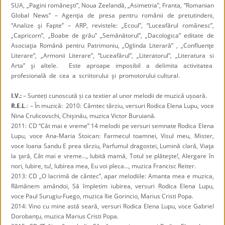
SUA, „Pagini româneşti”, Noua Zeelandă, „Asimetria”, Franta, “Romanian
Global News” – Agenţia de presa pentru românii de pretutindeni,
“Analize şi Fapte” – ARP, revistele: „Ecoul”, “Luceafărul românesc”,
„Capricorn”, „Boabe de grâu” „Semănătorul”, „Dacologica” editate de
Asociaţia Română pentru Patrimoniu, „Oglinda Literară” , „Confluenţe
Literare”, „Armonii Literare”, “Luceafărul”, „Literatorul”, „Literatura si
Arta” şi altele. Este aproape imposibil a delimita activitatea
profesională de cea a scriitorului şi promotorului cultural.
I.V.:
– Sunteți cunoscută și ca textier al unor melodii de muzică ușoară.
R.E.L
.: – În muzică: 2010: Câmtec târziu, versuri Rodica Elena Lupu, voce
Nina Crulicovschi, Chişinău, muzica Victor Buruiană.
2011: CD “Cât mai e vreme” 14 melodii pe versuri semnate Rodica Elena
Lupu, voce Ana-Maria Stoican: Farmecul toamnei, Visul meu, Mister,
voce Ioana Sandu E prea târziu, Parfumul dragostei, Lumină clară, Viaţa
la ţară, Cât mai e vreme…, Iubită mamă, Totul se plăteşte!, Alergare în
nori, Iubire, tu!, Iubirea mea, Eu voi pleca…, muzica Francisc Reiter.
2013: CD „O lacrimă de cântec”, apar melodiile: Amanta mea e muzica,
Rămânem amândoi, Să împletim iubirea, versuri Rodica Elena Lupu,
voce Paul Surugiu-Fuego, muzica Ilie Gorincio, Marius Cristi Popa.
2014: Vino cu mine astă seară, versuri Rodica Elena Lupu, voce Gabriel
Dorobanţu, muzica Marius Cristi Popa.