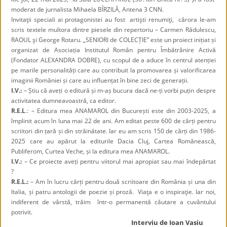
moderat de jurnalista Mihaela BÎRZILĂ, Antena 3 CNN.
Invitaţii speciali ai protagonistei au fost artişti renumiţi, cărora le-am
scris textele multora dintre piesele din repertoriu – Carmen Rădulescu,
RAOUL şi George Rotaru. „SENIORI de COLECȚIE” este un proiect inițiat și
organizat de Asociația Institutul Român pentru Îmbătrânire Activă
(Fondator ALEXANDRA DOBRE), cu scopul de a aduce în centrul atenției
pe marile personalități care au contribuit la promovarea și valorificarea
imaginii României și care au influențat în bine zeci de generații.
I.V.:
– Știu că aveți o editură și m-aș bucura dacă ne-ți vorbi puțin despre
activitatea dumneavoastră, ca editor.
R.E.L
.: – Editura mea ANAMAROL din București este din 2003-2025, a
împlinit acum în luna mai 22 de ani. Am editat peste 600 de cărți pentru
scriitori din țară și din străinătate. Iar eu am scris 150 de cărți din 1986-
2025 care au apărut la editurile Dacia Cluj, Cartea Românească,
Publiferom, Curtea Veche, și la editura mea ANAMAROL.
I.V.:
– Ce proiecte aveți pentru viitorul mai apropiat sau mai îndepărtat
?
R.E.L.:
– Am în lucru cărți pentru două scriitoare din România și una din
Italia, și patru antologii de poezie și proză. Viaţa e o inspiraţie. Iar noi,
indiferent de vârstă, trăim într-o permanentă căutare a cuvântului
potrivit.
Interviu de Ioan Vasiu