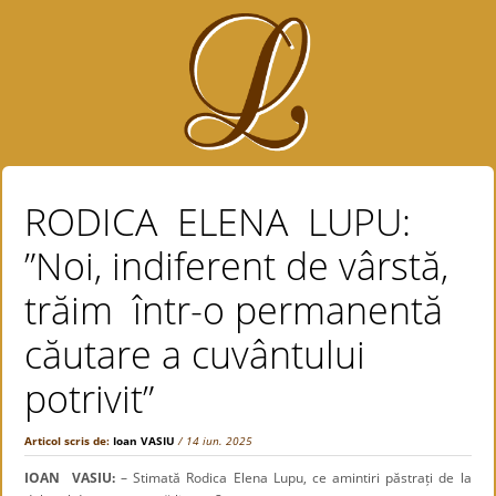
RODICA ELENA LUPU:
”Noi, indiferent de vârstă,
trăim într-o permanentă
căutare a cuvântului
potrivit”
Articol scris de:
Ioan VASIU
/ 14 iun. 2025
IOAN VASIU:
– Stimată Rodica Elena Lupu, ce amintiri păstrați de la