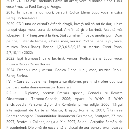
2015: CD “Trăiesc”, melodia Cântă un artist, versuri Rodica Elena Lupu,
voce / muzica Paul Surugiu-Fuego.
2016, În patru anotimpuri, versuri Rodica Elena Lupu voce, muzica
Rareş Borlea-Raoul.
2020: CD “Luna de cristal”: Atât de dragă, Învaţă-mă să-mi fie dor, Iubire
tu eşti viaţa mea, Luna de cristal, Am împărţit o lacrimă, Ascultă-mă,
iubeşte-mă, Primeşte-mă la tine, Stai cu mine, În patru anotimpuri, Doar
pe tine, Suflet de femeie, Iubirea mea, versuri Rodica Elena Lupu, voce,
muzica Raoul-Rareş Borlea 1,2,3,4,6,8,9,12 şi Marius Cristi Popa,
5,7,10,11 / 2022:
2022: Eşti frumoasă ca o lacrimă, versuri Rodica Elena Lupu, voce,
muzica Raoul- Rareş Borlea.
2024: Destinul meu, versuri Rodica Elena Lupu, voce, muzica Raoul-
Rareş Borlea.
I.V
.: – Care sunt cele mai importante diplome, premii și trofee obținute
pentru creația dumneavoastră literară ?
R.E.L.:
– Diplome, premii: Premiu special, Cenaclul şi Revista
Observatorul Toronto-Canada, 2006; Apare în WHO IS WHO
Enciclopedia Personalităţilor din România, prima ediţie, 2006; Târgul
Internaţional de Carte şi Muzică, Braşov, România, 2007; Întâlnirea
Reprezentanţilor Comunităţilor Româneşti Germania, Stuttgart, 27 mai
2007; Festivalul Callatis, ediţia a IX-a, 2007, Salonul Artiştilor Români de
Pretutindeni; Diplomă de excelenţă și discul de aur pentru promovarea