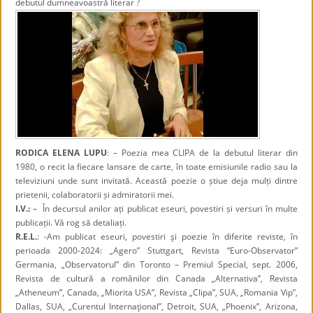
debutul dumneavoastră literar ?
RODICA ELENA LUPU
: – Poezia mea CLIPA de la debutul literar din
1980, o recit la fiecare lansare de carte, în toate emisiunile radio sau la
televiziuni unde sunt invitată. Această poezie o știue deja mulți dintre
prietenii, colaboratorii și admiratorii mei.
I.V.:
– În decursul anilor ați publicat eseuri, povestiri și versuri în multe
publicații. Vă rog să detaliați.
R.E.L.
: -Am publicat eseuri, povestiri şi poezie în diferite reviste, în
perioada 2000-2024: „Agero” Stuttgart, Revista “Euro-Observator”
Germania, „Observatorul” din Toronto – Premiul Special, sept. 2006,
Revista de cultură a românilor din Canada „Alternativa”, Revista
„Atheneum”, Canada, „Miorita USA”, Revista „Clipa”, SUA, „Romania Vip”,
Dallas, SUA, „Curentul Internaţional”, Detroit, SUA, „Phoenix”, Arizona,