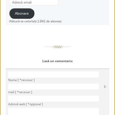
Adresă
email
Abonare
Alătură-te celorlalți 2.842 de abonați.
Lasă un comentariu
Nume [ *necesar ]
E-
mail [ *necesar ]
Adresă web [ *opţional ]