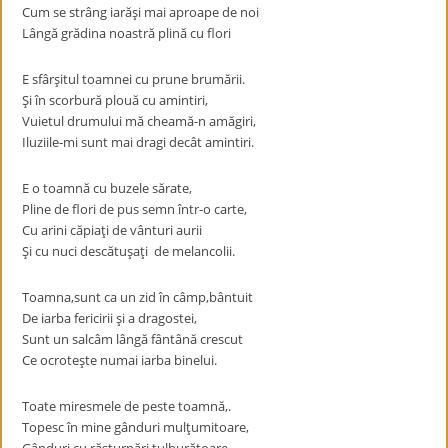
Cum se strâng iarăşi mai aproape de noi
Lângă grădina noastră plină cu flori
E sfârşitul toamnei cu prune brumării.
Şi în scorbură plouă cu amintiri,
Vuietul drumului mă cheamă-n amăgiri,
Iluziile-mi sunt mai dragi decât amintiri.
E o toamnă cu buzele sărate,
Pline de flori de pus semn într-o carte,
Cu arini căpiaţi de vânturi aurii
Şi cu nuci descătuşaţi de melancolii.
Toamna,sunt ca un zid în câmp,bântuit
De iarba fericirii şi a dragostei,
Sunt un salcâm lângă fântână crescut
Ce ocroteşte numai iarba binelui.
Toate miresmele de peste toamnă,.
Topesc în mine gânduri mulţumitoare,