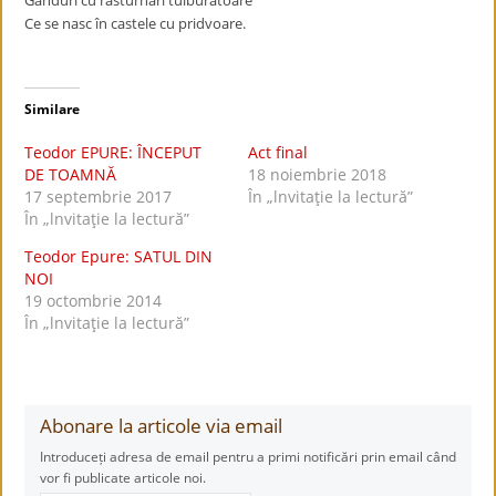
Gânduri cu răsturnări tulburătoare
Ce se nasc în castele cu pridvoare.
Similare
Teodor EPURE: ÎNCEPUT
Act final
DE TOAMNĂ
18 noiembrie 2018
17 septembrie 2017
În „lnvitaţie la lectură”
În „lnvitaţie la lectură”
Teodor Epure: SATUL DIN
NOI
19 octombrie 2014
În „lnvitaţie la lectură”
Abonare la articole via email
Introduceți adresa de email pentru a primi notificări prin email când
vor fi publicate articole noi.