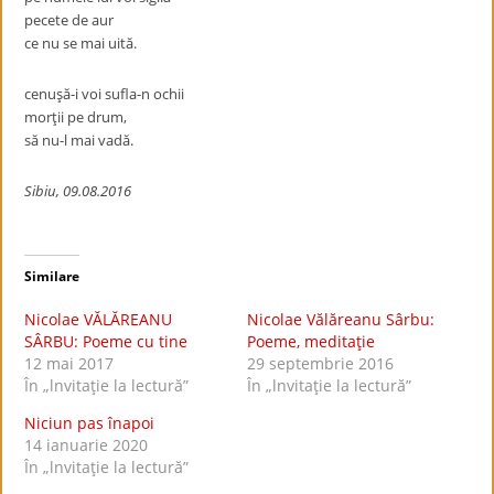
pecete de aur
ce nu se mai uită.
cenuşă-i voi sufla-n ochii
morţii pe drum,
să nu-l mai vadă.
Sibiu, 09.08.2016
Similare
Nicolae VĂLĂREANU
Nicolae Vălăreanu Sârbu:
SÂRBU: Poeme cu tine
Poeme, meditaţie
12 mai 2017
29 septembrie 2016
În „lnvitaţie la lectură”
În „lnvitaţie la lectură”
Niciun pas înapoi
14 ianuarie 2020
În „lnvitaţie la lectură”