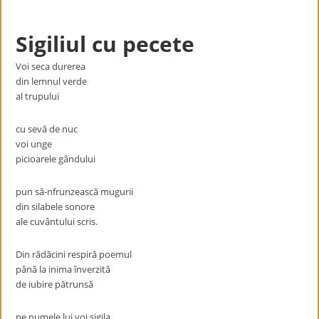
Sigiliul cu pecete
Voi seca durerea
din lemnul verde
al trupului
cu sevă de nuc
voi unge
picioarele gândului
pun să-nfrunzească mugurii
din silabele sonore
ale cuvântului scris.
Din rădăcini respiră poemul
până la inima înverzită
de iubire pătrunsă
pe numele lui voi sigila