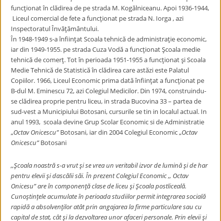
funcţionat în clădirea de pe strada M. Kogălniceanu. Apoi 1936-1944,
Liceul comercial de fete a funcţionat pe strada N. Iorga , azi
Inspectoratul Învăţământului.
În 1948-1949 s-a înfiinţat Scoala tehnică de administraţie economic,
iar din 1949-1955. pe strada Cuza Vodă a funcţionat Şcoala medie
tehnică de comerţ. Tot în perioada 1951-1955 a funcţionat şi Scoala
Medie Tehnică de Statistică în clădirea care astăzi este Palatul
Copiilor. 1966, Liceul Economic prima dată înfiinţat a funcţionat pe
B-dul M. Eminescu 72, azi Colegiul Medicilor. Din 1974, construindu-
se clădirea proprie pentru liceu, in strada Bucovina 33 – partea de
sud-vest a Municipiului Botosani, cursurile se tin in localul actual. In
anul 1993, scoala devine Grup Scolar Economic si de Administratie
„
Octav Onicescu”
Botosani, iar din 2004 Colegiul Economic „
Octav
Onicescu”
Botosani
,,Şcoala noastră
s-a vrut şi se vrea un veritabil izvor de lumină şi de har
pentru elevii şi dascălii săi. În prezent Colegiul Economic ,, Octav
Onicesu” are în componenţă clase de liceu şi Şcoala postliceală.
Cunoştinţele acumulate în perioada studiilor permit integrarea socială
rapidă a absolvenţilor atât prin angajarea la firme particulare sau cu
capital de stat, cât şi la dezvoltarea unor afaceri personale. Prin elevii şi