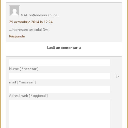
D.M. Gaftoneanu
spune:
29 octombrie 2014 la 12:24
…Interesant articolul Dvs.!
Răspunde
Lasă un comentariu
Nume [ *necesar ]
E-
mail [ *necesar ]
Adresă web [ *opţional ]