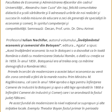
Facultatea de Economie şi Administrarea Afacerilor din cadrul
Universităţii ,, Alexandru Ioan Cuza” din Iaşi, felicită comunitatea
didactică a şcolii sărbătorite şi îi adresează urările de noi realizări şi
succese în nobila misiune de educare a zeci de generaţii de specialişti în
economie şi comerţ, în spiritul competenţei şi
competitivităţii.
Semnează : Decan, Prof. univ. Dr. Dinu Airinei
Profesorul
Iulian Nechifor,
autorul volumului
„Învăţământul
economic şi comercial din Botoşani”
, editura ,, Agata” a spus:
,,
Acest învăţământ economic la noi în Botoşani s-a dezvoltat ca în toată
România o dată cu modernizarea Statului Român, o dată cu creaţia sa
în 1859. În anul 1859 , Botoşaniul era al treilea oraş ca mărime
demografică a României Mici.
Primele încercări de modernizare a acestei laturi economice au venit
din zona centrală a ţării de la marele nostru Prim Ministru M.
Kogălniceanu, cel care în anul 1864 aproba o lege pentru înfiinţarea
Camerei de Industrii la Botoşani şi apoi o altă lege aprobată în 1868 a
înfiinţării Camerei de Industrii şi Comerţ care i se arondează la fostul
judeţ Fălticeni.
Pe acest fundal de modernizare la nivel naţional se suprapun şi alte
iniţiative locale. Exemplu Theodor Boyan fostul primar în perioada