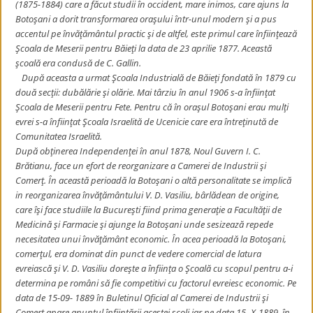
(1875-1884) care a făcut studii în occident, mare inimos, care ajuns la
Botoşani a dorit transformarea oraşului într-unul modern şi a pus
accentul pe învăţământul practic şi de altfel, este primul care înfiinţează
Şcoala de Meserii pentru Băieţi la data de 23 aprilie 1877. Această
şcoală era condusă de C. Gallin.
După aceasta a urmat Şcoala Industrială de Băieţi fondată în 1879 cu
două secţii: dubălărie şi olărie. Mai târziu în anul 1906 s-a înfiinţat
Şcoala de Meserii pentru Fete. Pentru că în oraşul Botoşani erau mulţi
evrei s-a înfiinţat Şcoala Israelită de Ucenicie care era întreţinută de
Comunitatea
Israelită.
După obţinerea Independenţei în anul 1878, Noul Guvern I. C.
Brătianu, face un efort de reorganizare a Camerei de Industrii şi
Comerţ. În această perioadă la Botoşani o altă personalitate se implică
in reorganizarea învăţământului V. D. Vasiliu, bârlădean de origine,
care îşi face studiile la Bucureşti fiind prima generaţie a Facultăţii de
Medicină şi Farmacie şi ajunge la Botoşani unde sesizează repede
necesitatea unui învăţământ economic. În acea perioadă la Botoşani,
comerţul, era dominat din punct de vedere comercial de latura
evreiască şi V. D. Vasiliu doreşte a înfiinţa o Şcoală cu scopul pentru a-i
determina pe români să fie competitivi cu factorul evreiesc economic. Pe
data de 15-09- 1889 în Buletinul Oficial al Camerei de Industrii şi
Comerţ apare anunţul înfiinţării acestei şcoli iar pe data 15- X-1889, în