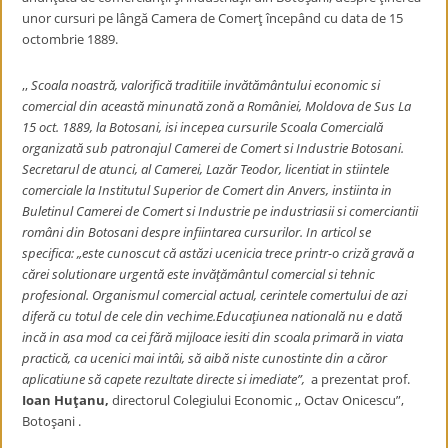
unor cursuri pe lângă Camera de Comerţ începând cu data de 15
octombrie 1889.
,,
Scoala noastră, valorifică traditiile invătământului economic si
comercial din această minunată zonă a României, Moldova de Sus La
15 oct. 1889, la Botosani, isi incepea cursurile Scoala Comercială
organizată sub patronajul Camerei de Comert si Industrie Botosani.
Secretarul de atunci, al Camerei, Lazăr Teodor, licentiat in stiintele
comerciale la Institutul Superior de Comert din Anvers, instiinta in
Buletinul Camerei de Comert si Industrie pe industriasii si comerciantii
români din Botosani despre infiintarea cursurilor. In articol se
specifica:
„este cunoscut că astăzi ucenicia trece printr-o criză gravă a
cărei solutionare urgentă este invăţământul comercial si tehnic
profesional. Organismul comercial actual, cerintele comertului de azi
diferă cu totul de cele din vechime.Educaţiunea natională nu e dată
incă in asa mod ca cei fără mijloace iesiti din scoala primară in viata
practică, ca ucenici mai intâi, să aibă niste cunostinte din a căror
aplicatiune să capete rezultate directe si imediate”,
a prezentat prof.
Ioan Huţanu,
directorul Colegiului Economic ,, Octav Onicescu”,
Botoşani .