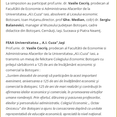
La simpozion au participat prof.univ. dr.
Vasile Cocriş
, prodecan al
Facultătii de Economie si Administrarea Afacerilor de la
Universitatea „Al.I.Cuza” Iasi, absolvent al Liceului economic
Botosani, Ioan Huţanu,director, prof
Ghe. Median,
col(r) dr.
Sergiu
Balanovici,
manager al Muzeului Judeţean Botoşani, cadre
didactice din Botoşani, Cernăuţi, Iaşi, Suceava şi Piatra Neamţ.
FEAA Universitatea ,, A.I. Cuza”,Iaşi
Prof.univ. dr.
Vasile Cocriş
, prodecan al Facultătii de Economie si
Administrarea Afacerilor de la Universitatea „Al.I.Cuza” Iasi, a
transmis un mesaj de felicitare Colegiului
E
conomic Botoşani cu
prilejul sărbătoririi a 125 de ani de învăţământ economic şi
comercial la Botoşani :
,,
Suntem deosebit de onoraţi să participăm la acest important
eveniment, aniversarea a 125 de ani de învăţământ economic şi
comercial la Botoşani, 125 de ani de mari realizări şi contribuţii în
afirmarea ideilor economice şi comerciale, în promovarea virtuţilor
umane româneşti. Prin efortul, dăruirea şi pasiunea profesorilor,
elevilor şi personalului administrativ, Colegiul Economic ,, Octav
Onicescu” din Botoşani a ajuns la consacrarea deplină ca unitate
reprezentativă de educaţie economică, apreciată la nivel naţional.