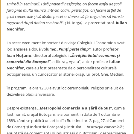
smirnă în seminarii. Fără pretenţii nesfârşite, ori facem astfel de şcoli
fără prea multă muncă, într-un cadru pretenţios, ori facem astfel de
şcoli comerciale şi să lăsăm pe cei ce doresc să fie negustori să intre la
negustori după datina cea bună”. (
N. Iorga
)
–a prezentat prof.
Iulian
Nechifor
.
La acest eveniment important din viaţa Colegiului Economic a avut
loc lansarea a două volume:
„Punţi peste timp”
, autor profesor
Ioan Huţanu,
directorul colegiului,
„Învăţământul economic şi
comercial din Botoşani”
, editura ,, Agata”, autor profesor
Iulian
Nechifor,
care au fost prezentate de o personalitate culturală
botoşăneană, un cunoscător al istoriei oraşului, prof. Ghe. Median.
În program, la ora 12.30 a avut loc ceremonialul religios prilejuit de
dezvelirea plăcii aniversare.
Despre existenţa
,
,Metropolei comerciale a Ţării de Sus”
, cum a
fost numit, oraşul Botoşani, s-a pomenit in data de 1 octombrie
1889, cănd se publică un articol în Buletinul nr. 2, pag 27 al Camerei
de Comerţ şi Industrie Botoşani şi intitulat
,, Instrucţia comercială”,
anunţată de comercianţii şi industriaşii din Botoşani, despre ţinerea