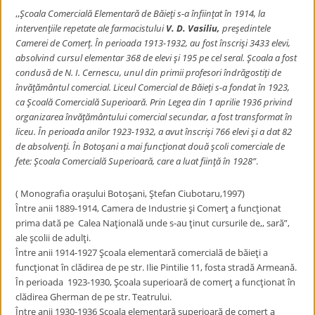
,,
Şcoala Comercială Elementară de Băieţi s-a înfiinţat în 1914, la
intervenţiile repetate ale farmacistului
V. D. Vasiliu,
preşedintele
Camerei de Comerţ. În perioada 1913-1932, au fost înscrişi 3433 elevi,
absolvind cursul elementar 368 de elevi şi 195 pe cel seral. Şcoala a fost
condusă de N. I. Cernescu, unul din primii profesori îndrăgostiţi de
învăţământul comercial. Liceul Comercial de Băieţi s-a fondat în 1923,
ca Şcoală Comercială Superioară. Prin Legea din 1 aprilie 1936 privind
organizarea învăţământului comercial secundar, a fost transformat în
liceu. În perioada anilor 1923-1932, a avut înscrişi 766 elevi şi a dat 82
de absolvenţi. În Botoşani a mai funcţionat două şcoli comerciale de
fete: Şcoala Comercială Superioară, care a luat fiinţă în 1928”
.
( Monografia oraşului Botoşani, Ştefan Ciubotaru,1997)
Între anii 1889-1914, Camera de Industrie şi Comerţ a funcţionat
prima dată pe Calea Naţională unde s-au ţinut cursurile de,, sară”,
ale şcolii de adulţi.
Între anii 1914-1927 Şcoala elementară comercială de băieţi a
funcţionat în clădirea de pe str. Ilie Pintilie 11, fosta stradă Armeană.
În perioada 1923-1930, Şcoala superioară de comerţ a funcţionat în
clădirea Gherman de pe str. Teatrului.
Între anii 1930-1936 Şcoala elementară superioară de comerţ a