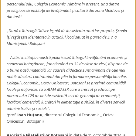
personalul său, Colegiul Economic rămâne în prezent, una dintre
prestigioasele instituţii de învăţământ şi cultură din zona Moldovei şi
din ţară”
,
,După o întreagă Odisee legată de inexistenţa unui loc propriu, Şcoala
îşi regăseşte identitatea în actualul local situat în partea de S.V. a
Municipiului Botoşani.
Astăzi instituţia noastră polarizează întregul învăţământ economic şi
comercial botoşănean, funcţionând cu 32 de clase de elevi, dispune de
o bună bază materială, iar cadrele didactice sunt animate de cele mai
nobile idealuri, contribuind din plin la formarea personalităţii tinerilor.
Colegiul Economic ,,Octav Onicescu”, Botoşani se prezintă comunităţii
locale şi naţionale, ca o ALMA MATER care a crescut şi educat pe
parcursul a 125 de ani de existenţă zeci de generaţii de economişti,
lucrători comerciali, lucrători în alimentaţia publică, în diverse servicii
administrative şi sociale”.
(
prof.
Ioan Huţanu,
directorul Colegiului Economic ,, Octav
Onicescu”, Botoşani)
Asociaţia Filateliştilor Botoşani
în data de 15 octombrie 2014, a