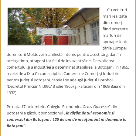
Cu venituri
mari realizate
din comerţ,
fiind prezente
mărfuri din
aproape toate
ţările Europei,
domnitorii Moldovei manifestă interes pentru acest târg, dar, în
acelaşi timp, atrage şi tot felul de invazii străine. Dezvoltarea
comerţului şi a industriei a determinat stabilirea la Botoşani, în 1865,
a celei de a IX-a Circumscripţii a Camerei de Comerţ şi Industrie
pentru judeţul Botoşani, căreia i se adaugă judeţul Dorohoi
(Decretul Princiar Nr.996/ 3 iulie 1865) şi Fălticeni din 1869(Baia din
1932).
Pe data 17 octombrie, Colegiul Economic,,
Octav Onicescu
” din
Botoşani a găzduit simpozionul
„Învăţământul economic şi
comercial din Botoşani , 125 de ani de învăţământ în domeniu la
Botoşani”
.