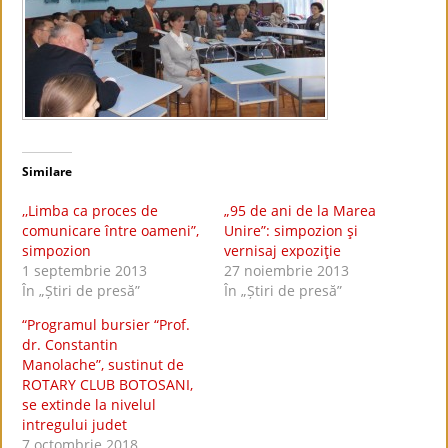
Similare
,,Limba ca proces de
„95 de ani de la Marea
comunicare între oameni”,
Unire”: simpozion şi
simpozion
vernisaj expoziţie
1 septembrie 2013
27 noiembrie 2013
În „Știri de presă”
În „Știri de presă”
“Programul bursier “Prof.
dr. Constantin
Manolache”, sustinut de
ROTARY CLUB BOTOSANI,
se extinde la nivelul
intregului judet
7 octombrie 2018