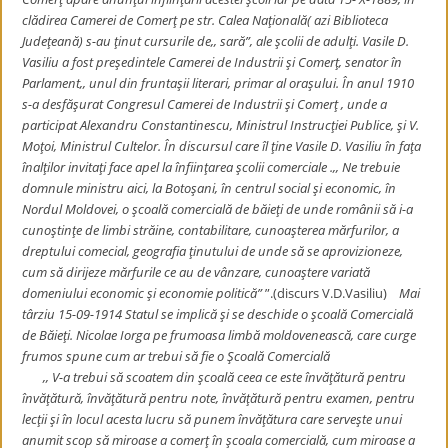
clădirea Camerei de Comerţ pe str. Calea Naţională( azi Biblioteca
Judeţeană) s-au ţinut cursurile de,, sară”, ale şcolii de adulţi. Vasile D.
Vasiliu a fost preşedintele Camerei de Industrii şi Comerţ, senator în
Parlament,, unul din fruntaşii literari, primar al oraşului. În anul 1910
s-a desfăşurat Congresul Camerei de Industrii şi Comerţ , unde a
participat Alexandru Constantinescu, Ministrul Instrucţiei Publice, şi V.
Moţoi, Ministrul Cultelor. În discursul care îl ţine Vasile D. Vasiliu în faţa
înalţilor invitaţi face apel la înfiinţarea şcolii comerciale .,, Ne trebuie
domnule ministru aici, la Botoşani, în centrul social şi economic, în
Nordul Moldovei, o şcoală comercială de băieţi de unde românii să i-a
cunoştinţe de limbi străine, contabilitare, cunoaşterea mărfurilor, a
dreptului comecial, geografia ţinutului de unde să se aprovizioneze,
cum să dirijeze mărfurile ce au de vânzare, cunoaştere variată
domeniului economic şi economie politică”
”.(discurs V.D.Vasiliu)
Mai
târziu 15-09-1914 Statul se implică şi se deschide o şcoală Comercială
de Băieţi. Nicolae Iorga pe frumoasa limbă moldovenească, care curge
frumos spune cum ar trebui să fie o Şcoală Comercială
,,
V-a trebui să scoatem din şcoală ceea ce este învăţătură pentru
învăţătură, învăţătură pentru note, învăţătură pentru examen, pentru
lecţii şi în locul acesta lucru să punem învăţătura care serveşte unui
anumit scop să miroase a comerţ în şcoala comercială, cum miroase a