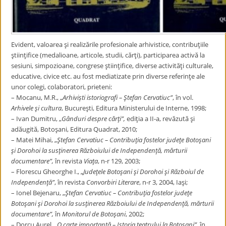
Evident, valoarea şi realizările profesionale arhivistice, contribuţiile
ştiinţifice (medalioane, articole, studii, cărţi), participarea activă la
sesiuni, simpozioane, congrese ştiinţifice, diverse activităţi culturale,
educative, civice etc. au fost mediatizate prin diverse referinţe ale
unor colegi, colaboratori, prieteni:
– Mocanu, M.R., „
Arhivişti istoriografi – Ştefan Cervatiuc”
, în vol.
Arhivele şi
cultura
, Bucureşti, Editura Ministerului de Interne, 1998;
– Ivan Dumitru, „
Gânduri despre cărţi”,
ediţia a II-a, revăzută şi
adăugită, Botoşani, Editura Quadrat, 2010;
– Matei Mihai, „
Ştefan
Cervatiuc – Contribuţia fostelor judeţe Botoşani
şi Dorohoi la susţinerea Războiului de Independenţă, mărturii
documentare”,
în revista
Viaţa
, n-r 129, 2003;
– Florescu Gheorghe I., „
Judeţele Botoşani şi Dorohoi şi Războiul de
Independenţă”
, în revista
Convorbiri Literare
, n-r 3, 2004, Iaşi;
– Ionel Bejenaru, „
Ştefan Cervatiuc – Contribuţia fostelor judeţe
Botoşani şi Dorohoi la susţinerea Războiului de Independenţă, mărturii
documentare”,
în
Monitorul de Botoşani
, 2002;
– Dorcu Aurel, „
O carte importantă – Istoria teatrului la Botoşani”,
în