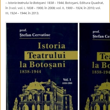
–
Istoria teatrului la Botoşani: 1838 – 1944
, Botoşani, Editura Quadrat,
în 3 vol.: vol. I,
1838 – 1900,
în 2008; vol. II,
1900 – 1924
, în 2010; vol.
III,
1924 – 1944
, în 2013.