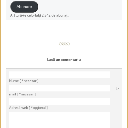
Abonare
Alătură-te celorlalți 2.842 de abonați.
Lasă un comentariu
Nume [ *necesar ]
E-
mail [ *necesar ]
Adresă web [ *opţional ]