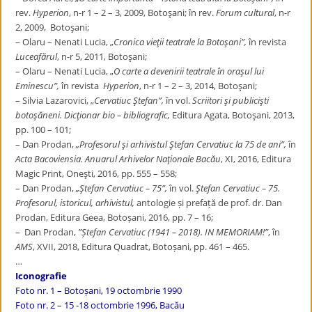
rev.
Hyperion
, n-r 1 – 2 – 3, 2009, Botoşani; în rev.
Forum cultural
, n-r
2, 2009, Botoşani;
– Olaru – Nenati Lucia, „
Cronica
vieţii teatrale la Botoşani”,
în revista
Luceafărul
, n-r 5, 2011, Botoşani;
– Olaru – Nenati Lucia, „
O carte a devenirii teatrale în oraşul lui
Eminescu”,
în revista
Hyperion
, n-r 1 – 2 – 3, 2014, Botoşani;
– Silvia Lazarovici, „
Cervatiuc Ştefan”,
în vol.
Scriitori şi publicişti
botoşăneni. Dicţionar bio – bibliografic,
Editura Agata, Botoşani, 2013,
pp. 100 – 101;
– Dan Prodan,
„Profesorul şi arhivistul Ştefan Cervatiuc la 75 de ani”,
în
Acta Bacoviensia. Anuarul Arhivelor Naţionale Bacău
, XI, 2016, Editura
Magic Print, Oneşti, 2016, pp. 555 – 558;
– Dan Prodan,
„Ştefan Cervatiuc – 75”,
în vol.
Ştefan Cervatiuc – 75.
Profesorul, istoricul, arhivistul,
antologie și prefață de prof. dr. Dan
Prodan, Editura Geea, Botoșani, 2016, pp. 7 – 16;
– Dan Prodan,
”Ștefan Cervatiuc (1941 – 2018). IN MEMORIAM!”
, în
AMS
, XVII, 2018, Editura Quadrat, Botoșani, pp. 461 – 465.
…
Iconografie
Foto nr. 1 – Botoșani, 19 octombrie 1990
Foto nr. 2 – 15 -18 octombrie 1996, Bacău