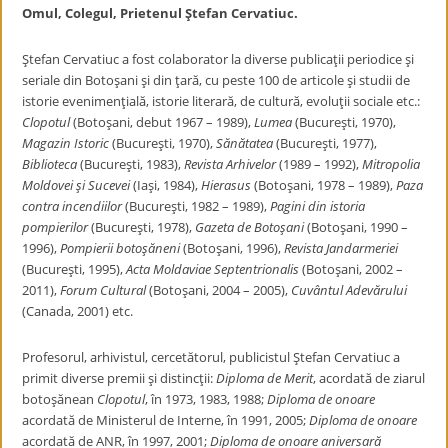
Omul, Colegul, Prietenul Ştefan Cervatiuc.
Ştefan Cervatiuc a fost colaborator la diverse publicaţii periodice şi
seriale din Botoşani şi din ţară, cu peste 100 de articole şi studii de
istorie evenimenţială, istorie literară, de cultură, evoluţii sociale etc.:
Clopotul
(Botoşani, debut 1967 – 1989),
Lumea
(Bucureşti, 1970),
Magazin Istoric
(Bucureşti, 1970),
Sănătatea
(Bucureşti, 1977),
Biblioteca
(Bucureşti, 1983),
Revista Arhivelor
(1989 – 1992),
Mitropolia
Moldovei şi Sucevei
(Iaşi, 1984),
Hierasus
(Botoşani, 1978 – 1989),
Paza
contra incendiilor
(Bucureşti, 1982 – 1989),
Pagini din istoria
pompierilor
(Bucureşti, 1978),
Gazeta de Botoşani
(Botoşani, 1990 –
1996),
Pompierii botoşăneni
(Botoşani, 1996),
Revista Jandarmeriei
(Bucureşti, 1995),
Acta Moldaviae Septentrionalis
(Botoşani, 2002 –
2011),
Forum Cultural
(Botoşani, 2004 – 2005),
Cuvântul
Adevărului
(Canada, 2001) etc.
Profesorul, arhivistul, cercetătorul, publicistul Ştefan Cervatiuc a
primit diverse premii şi distincţii:
Diploma de Merit
, acordată de ziarul
botoşănean
Clopotul
, în 1973, 1983, 1988;
Diploma de onoare
acordată de Ministerul de Interne, în 1991, 2005;
Diploma de onoare
acordată de ANR, în 1997, 2001;
Diploma de onoare aniversară