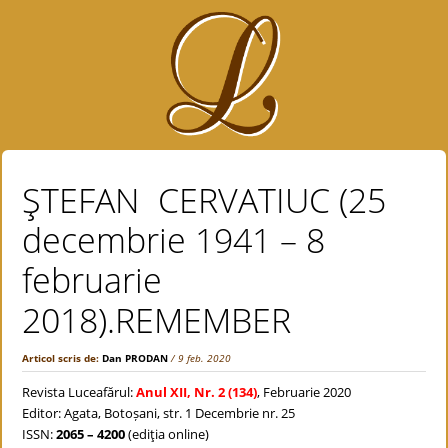
ŞTEFAN CERVATIUC (25
decembrie 1941 – 8
februarie
2018).REMEMBER
Articol scris de:
Dan PRODAN
/ 9 feb. 2020
Revista Luceafărul:
Anul XII, Nr. 2 (134)
, Februarie 2020
Editor: Agata, Botoșani, str. 1 Decembrie nr. 25
ISSN:
2065 – 4200
(ediţia online)