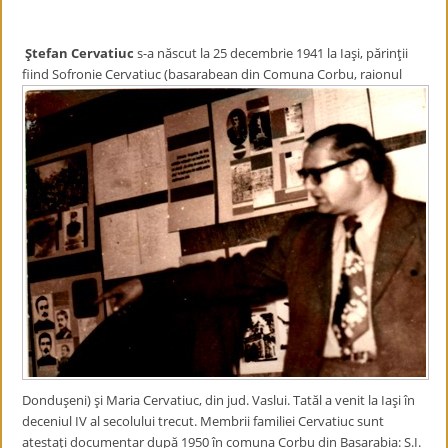
Ştefan Cervatiuc
s-a născut la 25 decembrie 1941 la Iaşi, părinţii
fiind Sofronie Cervatiuc (basarabean din Comuna Corbu, raionul
Donduşeni) şi Maria Cervatiuc, din jud. Vaslui. Tatăl a venit la Iaşi în
deceniul IV al secolului trecut. Membrii familiei Cervatiuc sunt
atestaţi documentar după 1950 în comuna Corbu din Basarabia: S.I.