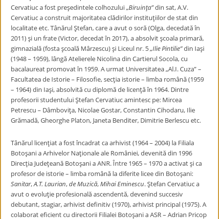
Cervatiuc a fost preşedintele colhozului „
Biruinţa”
din sat, A.V.
Cervatiuc a construit majoritatea clădirilor instituţiilor de stat din
localitate etc. Tânărul Ştefan, care a avut o soră (Olga, decedată în
2011) şi un frate (Victor, decedat în 2017), a absolvit şcoala primară,
gimnazială (fosta şcoală Mârzescu) şi Liceul nr. 5
„Ilie Pintilie”
din Iaşi
(1948 – 1959), lângă Atelierele Nicolina din Cartierul Socola, cu
bacalaureat promovat în 1959. A urmat Universitatea „Al.I. Cuza” –
Facultatea de Istorie – Filosofie, secţia istorie – limba română (1959
– 1964) din Iaşi, absolvită cu diplomă de licenţă în 1964. Dintre
profesorii studentului Ştefan Cervatiuc amintesc pe: Mircea
Petrescu – Dâmboviţa, Nicolae Gostar, Constantin Cihodaru, Ilie
Grămadă, Gheorghe Platon, Janeta Benditer, Dimitrie Berlescu etc.
Tânărul licenţiat a fost încadrat ca arhivist (1964 – 2004) la Filiala
Botoşani a Arhivelor Naţionale ale României, devenită din 1996
Direcţia Judeţeană Botoşani a ANR. Între 1965 – 1970 a activat şi ca
profesor de istorie – limba română la diferite licee din Botoşani:
Sanitar
,
A.T. Laurian
,
de Muzică
,
Mihai Eminescu
. Ştefan Cervatiuc a
avut o evoluţie profesională ascendentă, devenind succesiv
debutant, stagiar, arhivist definitiv (1970), arhivist principal (1975). A
colaborat eficient cu directorii Filialei Botoşani a ASR – Adrian Pricop