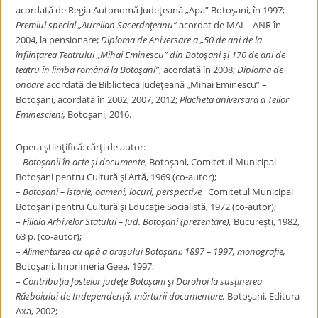
acordată de Regia Autonomă Judeţeană „Apa” Botoşani, în 1997;
Premiul special „Aurelian Sacerdoţeanu”
acordat de MAI – ANR în
2004, la pensionare;
Diploma de Aniversare a „50 de ani de la
înfiinţarea Teatrului „Mihai Eminescu” din Botoşani şi 170 de ani de
teatru în limba română la Botoşani”
, acordată în 2008;
Diploma de
onoare
acordată de Biblioteca Judeţeană „Mihai Eminescu” –
Botoşani, acordată în 2002, 2007, 2012;
Placheta aniversară a Teilor
Eminescieni,
Botoşani, 2016.
Opera ştiinţifică: cărţi de autor:
–
Botoşanii în acte şi documente
, Botoşani, Comitetul Municipal
Botoşani pentru Cultură şi Artă, 1969 (co-autor);
–
Botoşani – istorie, oameni, locuri, perspective,
Comitetul Municipal
Botoşani pentru Cultură şi Educaţie Socialistă, 1972 (co-autor);
–
Filiala Arhivelor Statului – Jud. Botoşani (prezentare),
Bucureşti, 1982,
63 p. (co-autor);
–
Alimentarea cu apă a oraşului Botoşani: 1897 – 1997, monografie,
Botoşani, Imprimeria Geea, 1997;
–
Contribuţia fostelor judeţe Botoşani şi Dorohoi la susţinerea
Războiului de Independenţă, mărturii documentare,
Botoşani, Editura
Axa, 2002;