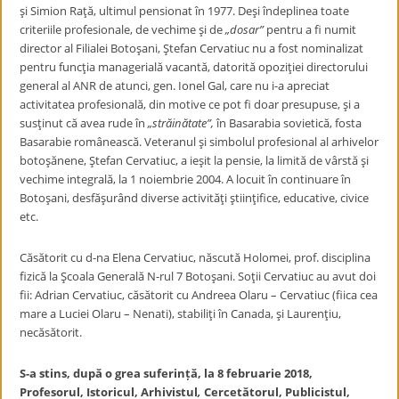
şi Simion Raţă, ultimul pensionat în 1977. Deşi îndeplinea toate
criteriile profesionale, de vechime şi de
„dosar”
pentru a fi numit
director al Filialei Botoşani, Ştefan Cervatiuc nu a fost nominalizat
pentru funcţia managerială vacantă, datorită opoziţiei directorului
general al ANR de atunci, gen. Ionel Gal, care nu i-a apreciat
activitatea profesională, din motive ce pot fi doar presupuse, şi a
susţinut că avea rude în
„străinătate”,
în Basarabia sovietică, fosta
Basarabie românească. Veteranul şi simbolul profesional al arhivelor
botoşănene, Ştefan Cervatiuc, a ieşit la pensie, la limită de vârstă şi
vechime integrală, la 1 noiembrie 2004. A locuit în continuare în
Botoşani, desfăşurând diverse activităţi ştiinţifice, educative, civice
etc.
Căsătorit cu d-na Elena Cervatiuc, născută Holomei, prof. disciplina
fizică la Şcoala Generală N-rul 7 Botoşani. Soţii Cervatiuc au avut doi
fii: Adrian Cervatiuc, căsătorit cu Andreea Olaru – Cervatiuc (fiica cea
mare a Luciei Olaru – Nenati), stabiliţi în Canada, şi Laurenţiu,
necăsătorit.
S-a stins, după o grea suferință, la 8 februarie 2018,
Profesorul, Istoricul, Arhivistul
,
Cercetătorul, Publicistul,