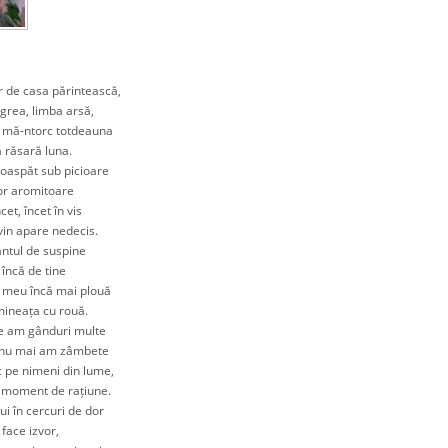
 de casa părintească,
rea, limba arsă,
mă-ntorc totdeauna
răsară luna.
oaspăt sub picioare
r aromitoare
t, încet în vis
n apare nedecis.
tul de suspine
ncă de tine
meu încă mai plouă
ineața cu rouă.
e am gânduri multe
nu mai am zâmbete
pe nimeni din lume,
moment de rațiune.
i în cercuri de dor
face izvor,