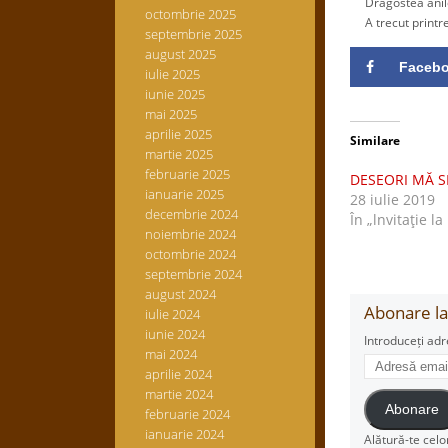
Dragostea anilor
octombrie 2025
A trecut printre f
septembrie 2025
august 2025
Faceb
iulie 2025
iunie 2025
mai 2025
aprilie 2025
Similare
martie 2025
februarie 2025
DESEORI MĂ S
ianuarie 2025
28 iulie 2019
decembrie 2024
În „lnvitaţie la
noiembrie 2024
octombrie 2024
septembrie 2024
august 2024
Abonare la 
iulie 2024
iunie 2024
Introduceți adr
mai 2024
Adresă
aprilie 2024
email
martie 2024
Abonare
februarie 2024
ianuarie 2024
Alătură-te celo