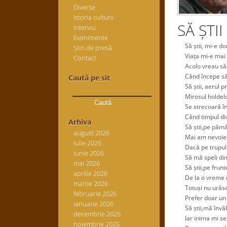
Diverse
Istoria culturii
SĂ ȘTII
Interviu
Evenimente
Să știi, mi-e dor
Știri de presă
Viața mi-e mai g
Contact
Acolo vreau să 
Când începe să 
Caută pe sit
Să știi, aerul pr
Caută
Mirosul holdelo
după:
Se strecoară înce
Când timpul divi
Arhiva
Să știi,pe pămân
august 2026
Mai am nevoie î
iulie 2026
Dacă pe trupul 
iunie 2026
Să mă speli dim
mai 2026
Să știi,pe frunt
aprilie 2026
De la o vreme 
martie 2026
Totuși nu urăsc 
februarie 2026
Prefer doar un 
ianuarie 2026
Să știi,mă învălu
decembrie 2025
Iar inima mi se 
noiembrie 2025