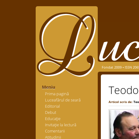
Fondat 2009 • ISSN 206
Teodor
Meniu
Prima pagină
Luceafărul de seară
Articol scris de:
Teo
Editorial
Debut
Educaţie
Invitaţie la lectură
Comentarii
Atitudinii