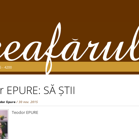
5 - 4200
 EPURE: SĂ ȘTII
dor Epure
/ 30 nov. 2015
Teodor EPURE