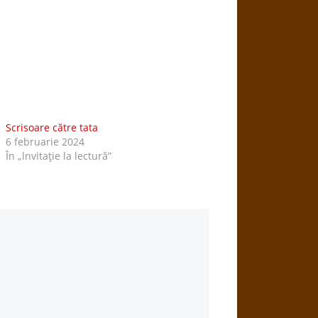
Scrisoare către tata
6 februarie 2024
În „lnvitaţie la lectură”