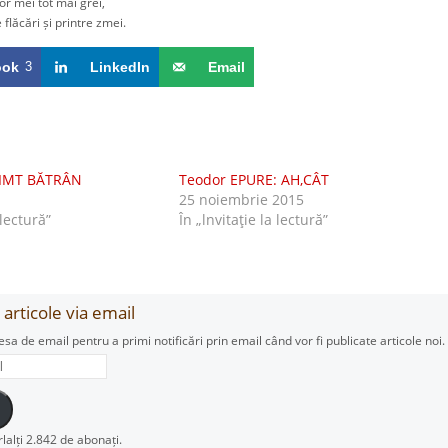
 mei tot mai grei,
lăcări și printre zmei.
ook
3
LinkedIn
Email
IMT BĂTRÂN
Teodor EPURE: AH,CÂT
25 noiembrie 2015
 lectură”
În „lnvitaţie la lectură”
articole via email
esa de email pentru a primi notificări prin email când vor fi publicate articole noi.
rlalți 2.842 de abonați.