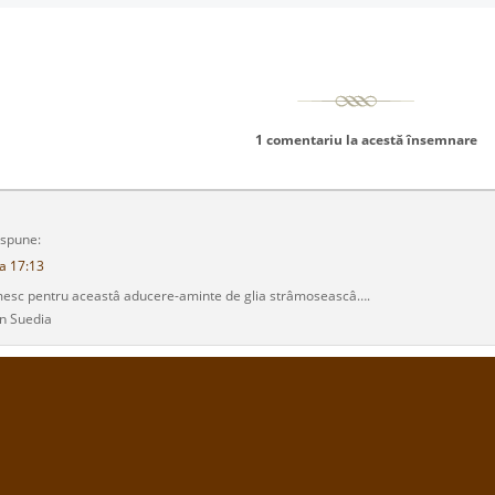
1 comentariu la acestă însemnare
spune:
a 17:13
esc pentru aceastâ aducere-aminte de glia strâmoseascâ….
in Suedia