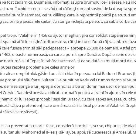
i-a fost zadarnică. Duşmanii, informaţi asupra drumului ce-l alesese, l-au încer
easta, nu închide scena – se văd doi călăreţi romani sosind de la dreapta spr
ecebal sunt însemnate; cei 10 călăreţi care le reprezintă poartă pe scuturi emb
aţi zac printre picioarele cailor, cu stânga încleştată pe scut, cu sabia curbă c
pat tronul Valahiei în 1456 cu ajutor maghiar. Și-a consolidat stăpânirea nimi
 spaimă atât în susținătorii acestora, cât și în turci. După câțiva ani, a refuza
are fusese trimisă să-l pedepsească – aproape 25.000 de oameni. Astfel prov
 1462, o oaste numeroasă, cu care a pornit spre Dunăre. După o serie de ciocn
ne nocturnă a lui Țepeș în tabăra turcească, și ea soldată cu mulți morți din 
 putea rezolva problema pe calea armelor.
, de calea complotului, găsind un aliat chiar în persoana lui Radu cel Frumos (f
va propriului său frate. Sultanul l-a numit pe Radu cel Frumos domn al Munten
, de firea aprigă a lui Țepeș și dornici să aibă un domn mai ușor de manipula
ei Corvin. Dar, deși acesta a ridicat o armată pentru a-i veni în ajutor, în cele
a inamicilor lui Țepes (probabil sași din Brașov, cu care Țepeș avusese, cu câți
niseră câțiva pretendenți care urmăreau să-i ia locul pe tronul Valahiei. Drept 
i câteva sate săsești).
 s-au prezentat scrisori – false, consideră istoricii – , scrise, chipurile, de Vl
 sultanului Mahomed al II-lea și să-l ajute, apoi, să cucerească și Ardealul. M