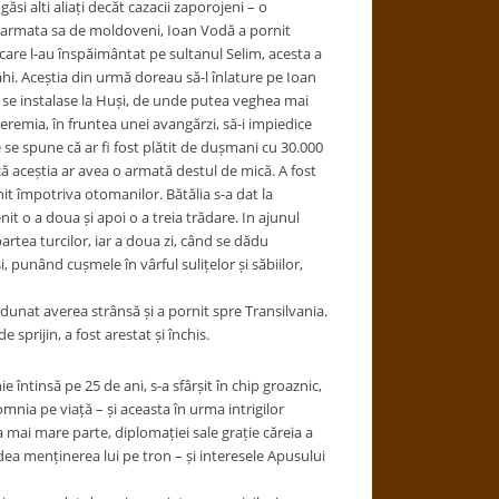
ăsi alti aliați decăt cazacii zaporojeni – o
cu armata sa de moldoveni, Ioan Vodă a pornit
care l-au înspăimântat pe sultanul Selim, acesta a
lahi. Aceștia din urmă doreau să-l înlature pe Ioan
 se instalase la Huși, de unde putea veghea mai
eremia, în fruntea unei avangărzi, să-i impiedice
re se spune că ar fi fost plătit de dușmani cu 30.000
 că aceștia ar avea o armată destul de mică. A fost
it împotriva otomanilor. Bătălia s-a dat la
nit o a doua și apoi o a treia trădare. In ajunul
partea turcilor, iar a doua zi, când se dădu
 punând cușmele în vârful sulițelor și săbiilor,
adunat averea strânsă și a pornit spre Transilvania.
e sprijin, a fost arestat și închis.
întinsă pe 25 de ani, s-a sfârșit în chip groaznic,
omnia pe viață – și aceasta în urma intrigilor
 mai mare parte, diplomației sale grație căreia a
ndea menținerea lui pe tron – și interesele Apusului