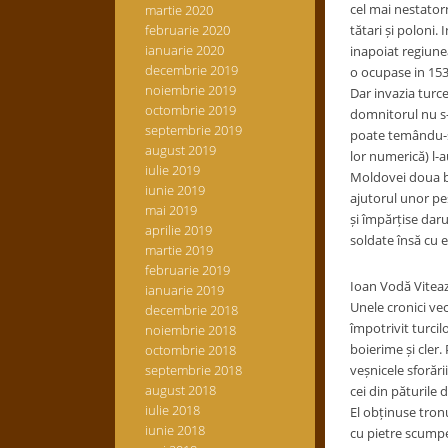
cel mai nestatorn
martie 2020
februarie 2020
tătari și poloni. 
ianuarie 2020
inapoiat regiune
decembrie 2019
o ocupase in 153
noiembrie 2019
Dar invazia turce
octombrie 2019
domnitorul nu s-a
septembrie 2019
poate temându-se 
august 2019
lor numerică) l-a
iulie 2019
Moldovei doua buc
iunie 2019
ajutorul unor pe
mai 2019
și împărțise daru
aprilie 2019
soldate însă cu e
martie 2019
februarie 2019
Ioan Vodă Viteaz
ianuarie 2019
Unele cronici vec
decembrie 2018
împotrivit turcil
noiembrie 2018
boierime și cler
octombrie 2018
septembrie 2018
veșnicele sforări
august 2018
cei din păturile 
iulie 2018
El obținuse tronu
iunie 2018
cu pietre scumpe.