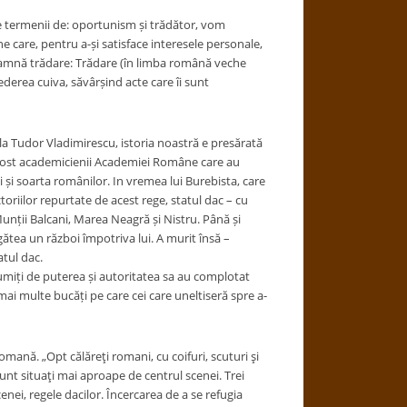
ine termenii de: oportunism și trădător, vom
ne care, pentru a-și satisface interesele personale,
nseamnă trădare: Trădare (în limba română veche
ederea cuiva, săvârșind acte care îi sunt
ă la Tudor Vladimirescu, istoria noastră e presărată
u fost academicienii Academiei Române care au
i și soarta românilor. In vremea lui Burebista, care
toriilor repurtate de acest rege, statul dac – cu
Munții Balcani, Marea Neagră și Nistru. Până și
ătea un război împotriva lui. A murit însă –
tul dac.
lțumiți de puterea și autoritatea sa au complotat
mai multe bucăți pe care cei care uneltiseră spre a-
mană. „Opt călăreţi romani, cu coifuri, scuturi şi
sunt situaţi mai aproape de centrul scenei. Trei
enei, regele dacilor. Încercarea de a se refugia