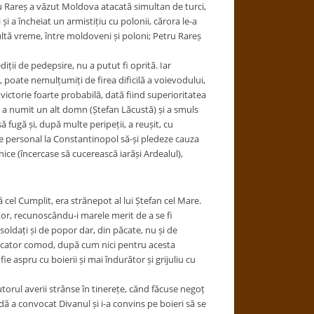
tru Rareș a văzut Moldova atacată simultan de turci,
i și a încheiat un armistițiu cu polonii, cărora le-a
ltă vreme, între moldoveni și poloni; Petru Rareș
ții de pedepsire, nu a putut fi oprită. Iar
i, poate nemulțumiți de firea dificilă a voievodului,
(victorie foarte probabilă, dată fiind superioritatea
ta a numit un alt domn (Ștefan Lăcustă) și a smuls
 fugă și, după multe peripeții, a reușit, cu
se personal la Constantinopol să-și pledeze cauza
nice (încercase să cucerească iarăși Ardealul),
el Cumplit, era strănepot al lui Ștefan cel Mare.
itor, recunoscându-i marele merit de a se fi
 soldați și de popor dar, din păcate, nu și de
nducator comod, după cum nici pentru acesta
e aspru cu boierii și mai îndurător și grijuliu cu
utorul averii strânse în tinerețe, cănd făcuse negoț
dă a convocat Divanul și i-a convins pe boieri să se