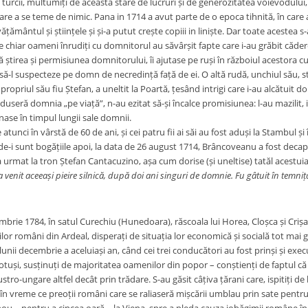
urcii, multumiți de această stare de lucruri și de generozitatea voievodului, 
re a se teme de nimic. Pana in 1714 a avut parte de o epoca tihnită, în care a 
nvățământul și științele și și-a putut crește copiii in liniște. Dar toate acestea 
e chiar oameni înrudiți cu domnitorul au săvârșit fapte care i-au grăbit căde
 știrea și permisiunea domnitorului, îi ajutase pe ruși în războiul acestora cu 
 să-l suspecteze pe domn de necredință față de ei. O altă rudă, unchiul său, 
ropriul său fiu Ștefan, a uneltit la Poartă, țesând intrigi care i-au alcătuit do
dăduseră domnia „pe viață”, n-au ezitat să-și încalce promisiunea: l-au mazilit
ase în timpul lungii sale domnii.
tunci în vârstă de 60 de ani, și cei patru fii ai săi au fost aduși la Stambul și
e-i sunt bogățiile apoi, la data de 26 august 1714, Brâncoveanu a fost decapitat
I-a urmat la tron Ștefan Cantacuzino, așa cum dorise (și uneltise) tatăl acestu
 venit aceeași pieire silnică, după doi ani singuri de domnie. Fu gâtuit în temni
brie 1784, în satul Curechiu (Hunedoara), răscoala lui Horea, Cloșca și Crișan,
ilor români din Ardeal, disperați de situația lor economică și socială tot mai 
l lunii decembrie a aceluiași an, când cei trei conducători au fost prinși și ex
otuși, susținuți de majoritatea oamenilor din popor – conștienți de faptul că li
stro-ungare altfel decât prin trădare. S-au găsit câțiva țărani care, ispitiți de 
 în vreme ce preoții români care se raliaseră mișcării umblau prin sate pentr