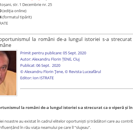
toșani, str. 1 Decembrie nr. 25
0
(ediţia online)
4
(formatul tipărit)
TRATE
oportunismul la români de-a lungul istoriei s-a strecurat
omâne
Primit pentru publicare: 05 Sept. 2020
Autor: Alexandru Florin ȚENE, Cluj
Publicat: 06 Sept. 2020
© Alexandru Florin Țene, © Revista Luceafărul
Editor: Ion ISTRATE
rtunismul la români de-a lungul istoriei s-a strecurat ca o viperă ș
iei noastre au existat în cadrul elitelor oportuniști și trădători care au contr
fluențând în rău viața neamului pe care îl “slujeau“.