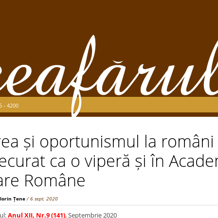
5 - 4200
ea și oportunismul la români d
recurat ca o viperă și în Acade
are Române
Florin Țene
/ 6 sept. 2020
ul:
Anul XII, Nr.9 (141)
,
Septembrie 2020