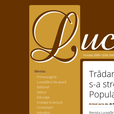
Fondat 2009 • ISSN 206
Trădar
Meniu
Prima pagină
s-a st
Luceafărul de seară
Editorial
Popul
Debut
Educaţie
Invitaţie la lectură
Articol scris de:
Al 
Comentarii
Atitudinii
Revista Luceafăr