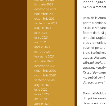
loc de a-l ajuta 
ianuarie 2022
1476 și-a recăpăt
decembrie 2021
noiembrie 2021
Radu de la Afuma
octombrie 2021
printr-o perioad
septembrie 2021
altuia, ei stăpân
august 2021
iulie 2021
fiecare dată, să-
iunie 2021
timpului. După ce
mai 2021
erau vremurile!).
aprilie 2021
Valahiei, pe care
martie 2021
Și aici i se înch
februarie 2021
asadar: „
Recunosc
ianuarie 2021
sfârșitul anului 
decembrie 2020
surprins, neavând
noiembrie 2020
lăcașul dumnezeies
octombrie 2020
mizerabilă crimă 
septembrie 2020
din acea vreme.”
august 2020
iulie 2020
Domn al Moldovei 
iunie 2020
din pricina unui
mai 2020
de a cuceri poses
aprilie 2020