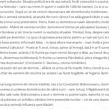
erii sultanului. Situația politică era de așa natură, încât voievodul n-a putut g
na Nistrului – care i-au trimis în ajutor o ceată de 1200 de oameni. Cu ei și 
va turcilor. După un șir de victorii răsunatoare ale domnitorului moldovean, 
lui o armată zdravănă, alcatuită din turci cărora li se adăugaseră tătări și va
da tronul unui pretendent, Petru, frate cu domnitorul valah Alexandru.Vodă
țelor. Aflând de venirea turcilor, domnitorul trimise pe pârcalabul Sucevei, I
ă Dunărea și să-l țina la curent cu evoluția situației. Trimisul, însa, despre ca
nșelat pe domnitor: i-a spus că ajunsese prea tărziu pentru a-i opri pe turci și
 baza acestor informații false, – în lipsa altora mai exacte – Ioan Vodă a porn
iezerul Cahulului”. Poate ar fi avut, totuși, șanse să învingă, dacă n-ar fi surve
 dintre boieri, avându-l în frunte pe marii vornici Murgul și Bilai, au trecut de 
, „Boierimea moldoveană, în frunte cu Ieremia Pârcălabul, pleca steagurile și,
artea dușmanului” (Constantin C. Giurescu, Istoria românilor).
i puțin doi ani de domnie -, aflând că urma să fie mazilit, Petru Cercel și-a 
chiar de oamenii din escorta sa: aceștia i-au furat bogățiile, iar fugarul, lipsit d
ai lungi domnii din istoria Valahiei, cea a lui Constantin Brâncoveanu, domnie 
turarea și uciderea domnitorului de către turci – care, totuși, îi făgăduiseră d
iilor sale rude. Brâncoveanu a avut o domnie cu puține lupte, datorită, în cea
să păstreze un echilibru sănătos între pretențiile turcilor – cei de care depi
ea să-și extindă influența spre Răsărit.