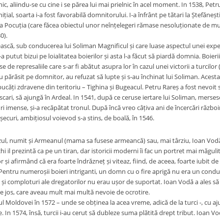
ic, aliindu-se cu cine i se părea lui mai prielnic în acel moment. In 1538, Pe
Inițial, soarta i-a fost favorabilă domnitorului. I-a înfrânt pe tătari la Ștefăneșt
a Pocuția (care făcea obiectul unor neînțelegeri rămase nesoluționate de mu
0).
ască, sub conducerea lui Soliman Magnificul și care luase aspectul unei expedi
 putut bizui pe loialitatea boierilor și asta l-a făcut să piardă domnia. Boieri
de represaliile care s-ar fi abătut asupra lor în cazul unei victorii a turcilor 
u părăsit pe domnitor, au refuzat să lupte și s-au închinat lui Soliman. Aces
ăți zdravene din teritoriu – Tighina și Bugeacul. Petru Rareș a fost nevoit să
scari, să ajungă în Ardeal. In 1541, după ce ceruse iertare lui Soliman, merse
ri imense, și-a recăpătat tronul. După încă vreo câțiva ani de încercări război
șecuri, ambițiosul voievod s-a stins, de boală, în 1546.
ul, numit și Armeanul (mama sa fusese armeancă) sau, mai târziu, Ioan Vodă c
hi il prezintă ca pe un tiran, dar istoricii moderni îi fac un portret mai măgul
or și afirmând că era foarte îndrăzneț și viteaz, fiind, de aceea, foarte iubit de
. Pentru numeroșii boieri intriganti, un domn cu o fire aprigă nu era un co
i și comploturi ale dregatorilor nu erau ușor de suportat. Ioan Vodă a ales să fi
de jos, care aveau mult mai multă nevoie de ocrotire.
l Moldovei în 1572 – unde se obținea la acea vreme, adică de la turci -, cu aj
 In 1574, însă, turcii i-au cerut să dubleze suma plătită drept tribut. Ioan Vo