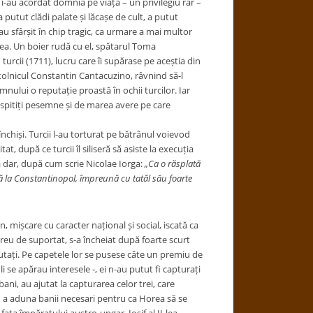
i-au acordat domnia pe viața – un privilegiu rar –
putut clădi palate și lăcașe de cult, a putut
s-au sfârșit în chip tragic, ca urmare a mai multor
rea. Un boier rudă cu el, spătarul Toma
turcii (1711), lucru care îi supărase pe aceștia din
stolnicul Constantin Cantacuzino, râvnind să-l
mnului o reputație proastă în ochii turcilor. Iar
, ispitiți pesemne și de marea avere pe care
 închiși. Turcii l-au torturat pe bătrânul voievod
, după ce turcii îl siliseră să asiste la execuția
ia dar, după cum scrie Nicolae Iorga:
„Ca o răsplată
ță la Constantinopol, împreună cu tatăl său foarte
 mișcare cu caracter național și social, iscată ca
greu de suportat, s-a încheiat după foarte scurt
ecutați. Pe capetele lor se pusese câte un premiu de
 se apărau interesele -, ei n-au putut fi capturați
bani, au ajutat la capturarea celor trei, care
u a aduna banii necesari pentru ca Horea să se