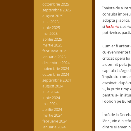
octombrie 2025
Înainte de a intr
septembrie 2025
consulta împreu
august 2025
adoptă și aplică
iulie 2025
și
hiclenie
, hainie
iunie 2025
potrivnice, pact
mai 2025
aprilie 2025
martie 2025
Cum ar fi arătat 
februarie 2025
cu evenimente tr
ianuarie 2025
criticat opera lu
decembrie 2024
a domnit pe la ju
noiembrie 2024
capitala la Arged
octombrie 2024
împăratul roman C
septembrie 2024
asasinat, după c
august 2024
Și, la puțin timp
iulie 2024
pentru a-l înlătu
iunie 2024
l doborî pe Burebi
mai 2024
aprilie 2024
Încă de la Deceba
martie 2024
lănci, vin din st
februarie 2024
ianuarie 2024
dintre ei ameninţ