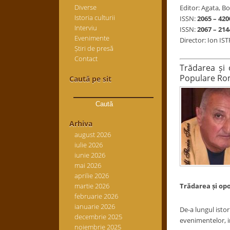
Diverse
Editor: Agata, Bo
Istoria culturii
ISSN:
2065 – 420
Interviu
ISSN:
2067 – 214
Evenimente
Director: Ion IS
Știri de presă
Contact
Trădarea și 
Populare R
Caută pe sit
Caută
după:
Arhiva
august 2026
iulie 2026
iunie 2026
mai 2026
aprilie 2026
martie 2026
Trădarea și opo
februarie 2026
ianuarie 2026
De-a lungul istor
decembrie 2025
evenimentelor, in
noiembrie 2025