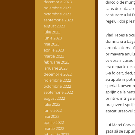
decembrie 2023
dincolo de munţi 
noiembrie 2023
care, de data ac
octombrie 2023
capturare a lui D
septembrie 2023
regelui: doi pile
august 2023
iulie 2023
Vlad Tepes a ocu
iunie 2023
domnia și a băgat
mai 2023
armata otomană c
aprilie 2023
primavara anului
martie 2023
celebra incursiu
februarie 2023
era departe de a
ianuarie 2023
S-a folosit, deci
decembrie 2022
scrupule împotri
noiembrie 2022
speriați, pesemne
octombrie 2022
sprijin de la Mat
septembrie 2022
august 2022
printr-o intrigă 
iulie 2022
brașovenii spriji
iunie 2022
atacat Brașovul ș
mai 2022
aprilie 2022
Lui Matei Corvin i
martie 2022
gata să se supună
februarie 2022