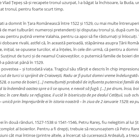
pe Vlad Țepeș să-și recapete tronul uzurpat, l-a băgat la închisoare, la Buda,
at tronul, pentru foarte scurt timp.
ti a domnit în Țara Românească între 1522 și 1529, cu mai multe întreruperi d
ă de mari tulburări: numeroși pretendenți iși disputau tronul și, după cum b
eau pentru puțină vreme Valahia, pentru ca apoi să fie răsturnați și înlocuiți.
și doboare rivalii, astfel că, în această perioadă, stăpânirea asupra Țării Rom
, inițial, se opusese turcilor, el a înțeles, în cele din urmă, că pentru a domni
 Susținut de turci și de neamul Craioveștilor, o puternică familie de boieri din
 l-a păstrat până în 1529.
eie povestea – și totodată viața. Tragicul său sfârșit e descris în chip impresion
ut de turci si sprijinit de Craiovești, Radu ar fi putut domni vreme îndelungată
1528, o suma de boieri […] nemulțumiți probabil de influenta puternicei familii de
 la îndemână oastea spre a li se opune, e nevoit să fugă. […] pe drum, însa, boie
c în care Radu se refugiase, il ucid în bisericuța de pe dealul Cetățuii, sub ochii
– unică prin împrejurările ei în istoria noastră – în ziua de 2 ianuarie 1529; e
în două rânduri, 1527-1538 si 1541-1546, Petru Rareș, fiu nelegitim al lui Șt
 complot al boierilor. Pentru a fi drepți, trebuie să recunoaștem că Petru Rar
iuni cât mai întinse (printre altele, a încercat să cucerească Ardealul), a trecu