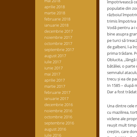
mai 2018
împotrivească cer
aprilie 2018
populatie din zo
martie 2018
războiul împotri
februarie 2018
trimis împotriva 
ianuarie 2018
Vodă pentru a-i 
decembrie 2017
bine asupra grani
noiembrie 2017
pe turci să treac
octombrie 2017
de galbeni, l-a î
septembrie 2017
prima trădare. Pe
august 2017
Oblucita, „lângă 
iulie 2017
bătăliei, o parte
iunie 2017
semnalul atacului
mai 2017
trecu și ea de p
aprilie 2017
In 1585 – după ma
martie 2017
Dar a fost trădat 
februarie 2017
ianuarie 2017
decembrie 2016
Una dintre cele m
noiembrie 2016
cu mazilirea, tor
octombrie 2016
viclene ale propr
septembrie 2016
reușit mult timp 
august 2016
creștin, care dor
iulie 2016