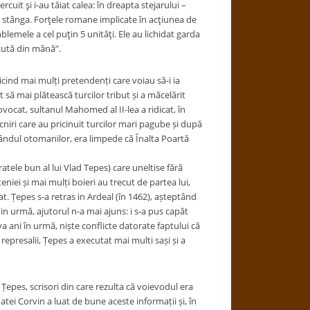
cuit şi i-au tăiat calea: în dreapta stejarului –
e stânga. Forţele romane implicate în acţiunea de
lemele a cel puţin 5 unităţi. Ele au lichidat garda
ăzută din mână”.
cind mai mulți pretendenți care voiau să-i ia
t să mai plătească turcilor tribut și a măcelărit
ocat, sultanul Mahomed al II-lea a ridicat, în
iri care au pricinuit turcilor mari pagube și după
rândul otomanilor, era limpede că Înalta Poartă
ratele bun al lui Vlad Tepes) care uneltise fără
iei și mai mulți boieri au trecut de partea lui,
t. Țepes s-a retras in Ardeal (în 1462), așteptând
 din urmă, ajutorul n-a mai ajuns: i s-a pus capăt
va ani în urmă, niște conflicte datorate faptului că
represalii, Țepes a executat mai multi sași și a
ad Țepes, scrisori din care rezulta că voievodul era
atei Corvin a luat de bune aceste informații și, în