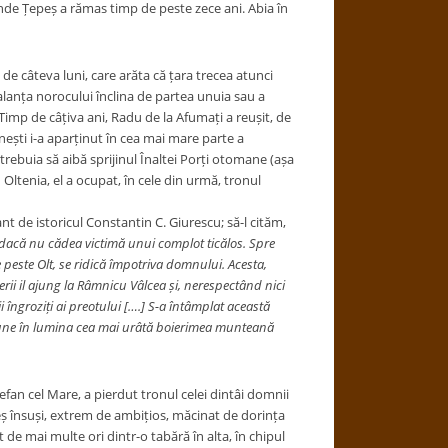
 unde Țepeș a rămas timp de peste zece ani. Abia în
e câteva luni, care arăta că țara trecea atunci
alanța norocului înclina de partea unuia sau a
 Timp de câțiva ani, Radu de la Afumați a reușit, de
ânești i-a aparținut în cea mai mare parte a
 trebuia să aibă sprijinul Înaltei Porți otomane (așa
 Oltenia, el a ocupat, în cele din urmă, tronul
ant de istoricul Constantin C. Giurescu; să-l cităm,
 dacă nu cădea victimă unui complot ticălos. Spre
 peste Olt, se ridică împotriva domnului. Acesta,
rii il ajung la Râmnicu Vâlcea și, nerespectând nici
 îngroziți ai preotului [….] S-a întâmplat această
a pune în lumina cea mai urâtă boierimea munteană
efan cel Mare, a pierdut tronul celei dintâi domnii
eș însuși, extrem de ambițios, măcinat de dorința
t de mai multe ori dintr-o tabără în alta, în chipul