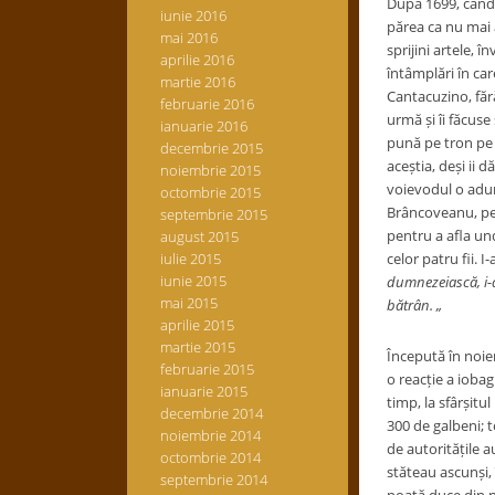
După 1699, când t
iunie 2016
părea ca nu mai a
mai 2016
sprijini artele, î
aprilie 2016
întâmplări în car
martie 2016
Cantacuzino, fără
februarie 2016
urmă și îi făcuse
ianuarie 2016
pună pe tron pe p
decembrie 2015
aceștia, deși ii 
noiembrie 2015
voievodul o adun
octombrie 2015
Brâncoveanu, pe a
septembrie 2015
pentru a afla und
august 2015
iulie 2015
celor patru fii. 
iunie 2015
dumnezeiască, i-a
mai 2015
bătrân. „
aprilie 2015
martie 2015
Începută în noiem
februarie 2015
o reacție a iobag
ianuarie 2015
timp, la sfârșitu
decembrie 2014
300 de galbeni; t
noiembrie 2014
de autoritățile au
octombrie 2014
stăteau ascunși,
septembrie 2014