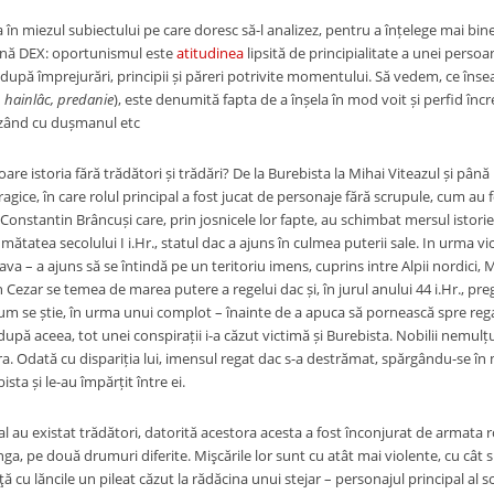
a în miezul subiectului pe care doresc să-l analizez, pentru a înțelege mai b
nă DEX: oportunismul este
atitudinea
lipsită de principialitate a unei persoa
, după împrejurări, principii și păreri potrivite momentului. Să vedem, ce î
, hainlâc, predanie
), este denumită fapta de a înșela în mod voit și perfid încr
izând cu dușmanul etc
oare istoria fără trădători și trădări? De la Burebista la Mihai Viteazul și pân
agice, în care rolul principal a fost jucat de personaje fără scrupule, cum a
i Constantin Brâncuși care, prin josnicele lor fapte, au schimbat mersul istorie
mătatea secolului I i.Hr., statul dac a ajuns în culmea puterii sale. In urma vic
ava – a ajuns să se întindă pe un teritoriu imens, cuprins intre Alpii nordici, 
ezar se temea de marea putere a regelui dac și, în jurul anului 44 i.Hr., preg
um se știe, în urma unui complot – înainte de a apuca să pornească spre rega
 după aceea, tot unei conspirații i-a căzut victimă și Burebista. Nobilii nemu
ra. Odată cu dispariția lui, imensul regat dac s-a destrămat, spărgându-se în 
sta și le-au împărțit între ei.
l au existat trădători, datorită acestora acesta a fost înconjurat de armata ro
ânga, pe două drumuri diferite. Mişcările lor sunt cu atât mai violente, cu cât 
ă cu lăncile un pileat căzut la rădăcina unui stejar – personajul principal al sc