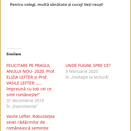
Pentru colegi, multă sănătate și curaj! Veți reuși!
Similare
FELICITARE PE PRAGUL
UNDE FUGIM, SPRE CE?
ANULUI NOU- 2020. Prof.
3 februarie 2020
ELIZIA LEFTER și Prof.
În „lnvitaţie la lectură”
VASILE LEFTER: ,,…
împreună cu toți cei ce
simt românește!”
31 decembrie 2019
În „Evenimente”
Vasile Lefter, Robustețea
sevei rădăcinilor de
românească seminție