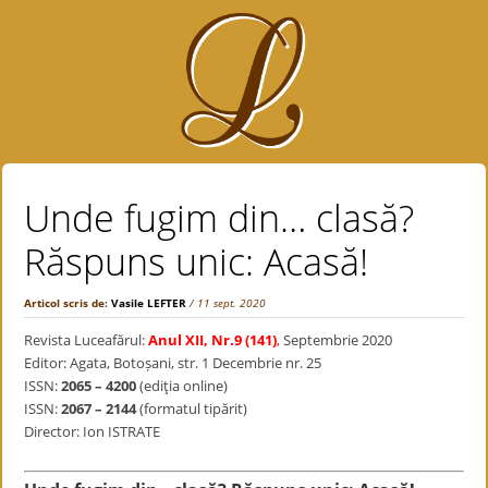
Unde fugim din… clasă?
Răspuns unic: Acasă!
Articol scris de:
Vasile LEFTER
/ 11 sept. 2020
Revista Luceafărul:
Anul XII, Nr.9 (141)
,
Septembrie 2020
Editor: Agata, Botoșani, str. 1 Decembrie nr. 25
ISSN:
2065 – 4200
(ediţia online)
ISSN:
2067 – 2144
(formatul tipărit)
Director: Ion ISTRATE