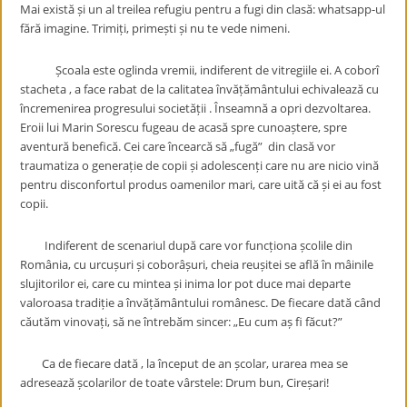
Mai există și un al treilea refugiu pentru a fugi din clasă: whatsapp-ul
fără imagine. Trimiți, primești și nu te vede nimeni.
Școala este oglinda vremii, indiferent de vitregiile ei. A coborî
stacheta , a face rabat de la calitatea învățământului echivalează cu
încremenirea progresului societății . Înseamnă a opri dezvoltarea.
Eroii lui Marin Sorescu fugeau de acasă spre cunoaștere, spre
aventură benefică. Cei care încearcă să „fugă” din clasă vor
traumatiza o generație de copii și adolescenți care nu are nicio vină
pentru disconfortul produs oamenilor mari, care uită că și ei au fost
copii.
Indiferent de scenariul după care vor funcționa școlile din
România, cu urcușuri și coborâșuri, cheia reușitei se află în mâinile
slujitorilor ei, care cu mintea și inima lor pot duce mai departe
valoroasa tradiție a învățământului românesc. De fiecare dată când
căutăm vinovați, să ne întrebăm sincer: „Eu cum aș fi făcut?”
Ca de fiecare dată , la început de an școlar, urarea mea se
adresează școlarilor de toate vârstele: Drum bun, Cireșari!