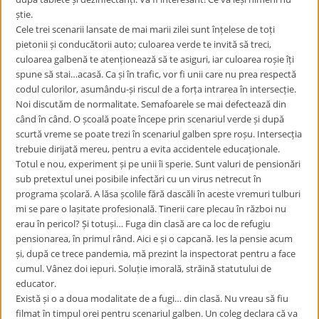
știe.
Cele trei scenarii lansate de mai marii zilei sunt înțelese de toți
pietonii și conducătorii auto; culoarea verde te invită să treci,
culoarea galbenă te atenționează să te asiguri, iar culoarea roșie îți
spune să stai…acasă. Ca și în trafic, vor fi unii care nu prea respectă
codul culorilor, asumându-și riscul de a forța intrarea în intersecție.
Noi discutăm de normalitate. Semafoarele se mai defectează din
când în când. O școală poate începe prin scenariul verde și după
scurtă vreme se poate trezi în scenariul galben spre roșu. Intersecția
trebuie dirijată mereu, pentru a evita accidentele educaționale.
Totul e nou, experiment și pe unii îi sperie. Sunt valuri de pensionări
sub pretextul unei posibile infectări cu un virus netrecut în
programa școlară. A lăsa școlile fără dascăli în aceste vremuri tulburi
mi se pare o lașitate profesională. Tinerii care plecau în război nu
erau în pericol? Și totuși… Fuga din clasă are ca loc de refugiu
pensionarea, în primul rând. Aici e și o capcană. Ies la pensie acum
și, după ce trece pandemia, mă prezint la inspectorat pentru a face
cumul. Vânez doi iepuri. Soluție imorală, străină statutului de
educator.
Există și o a doua modalitate de a fugi… din clasă. Nu vreau să fiu
filmat în timpul orei pentru scenariul galben. Un coleg declara că va