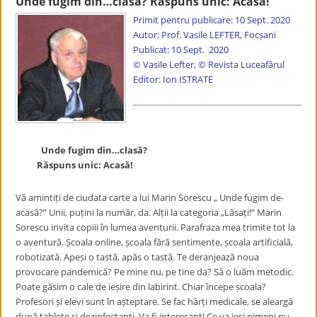
Unde fugim din…clasă? Răspuns unic: Acasă!
Primit pentru publicare: 10 Sept. 2020
Autor: Prof. Vasile LEFTER, Focșani
Publicat: 10 Sept. 2020
© Vasile Lefter, © Revista Luceafărul
Editor: Ion ISTRATE
Unde fugim din…clasă?
Răspuns unic: Acasă!
Vă amintiți de ciudata carte a lui Marin Sorescu „ Unde fugim de-
acasă?” Unii, puțini la număr, da. Alții la categoria „Lăsați!” Marin
Sorescu invita copiii în lumea aventurii. Parafraza mea trimite tot la
o aventură. Școala online, școala fără sentimente, școala artificială,
robotizată. Apeși o tastă, apăs o tastă. Te deranjează noua
provocare pandemică? Pe mine nu, pe tine da? Să o luăm metodic.
Poate găsim o cale de ieșire din labirint. Chiar începe școala?
Profesori și elevi sunt în așteptare. Se fac hărți medicale, se aleargă
după tablete și dezinfectanți. Va fi interesant! Ce va ieși nimeni nu