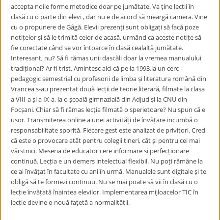
accepta noile forme metodice doar pe jumătate. Va ține lecții în
clasă cu o parte din elevi , dar nu e de acord să meargă camera. Vine
cu o propunere de Gâgă. Elevii prezenți sunt obligați să facă poze
notițelor și să le trimită celor de acasă, urmând ca aceste notițe să
fie corectate când se vor întoarce în clasă cealaltă jumătate.
Interesant, nu? Să fi rămas unii dascăli doar la vremea manualului
tradițional? Ar fi trist. Amintesc aici că pe la 1993,la un cerc
pedagogic semestrial cu profesorii de limba și literatura română din
Vrancea s-au prezentat două lecții de teorie literară, filmate la clasa
a VIII-a și a IX-a, la o școală gimnazială din Adjud și la CNU din
Focșani. Chiar să fi rămas lecția filmată o sperietoare? Nu spun că e
ușor. Transmiterea online a unei activități de învățare incumbă o
responsabilitate sporită. Fiecare gest este analizat de privitori. Cred
că este o provocare atât pentru colegii tineri, cât și pentru cei mai
vârstnici. Meseria de educator cere informare și perfecționare
continuă. Lecția e un demers intelectual flexibil. Nu poți rămâne la
ce ai învățat în facultate cu ani în urmă. Manualele sunt digitale și te
obligă să te formezi continuu. Nu se mai poate să vii în clasă cu o
lecție învățată înaintea elevilor. Implementarea mijloacelor TIC în
lecție devine o nouă fațetă a normalității.